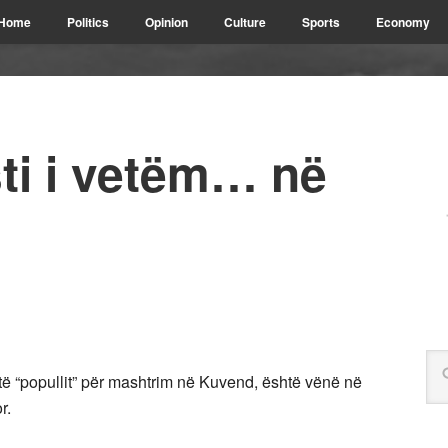
Home
Politics
Opinion
Culture
Sports
Economy
sti i vetëm… në
të “popullit” për mashtrim në Kuvend, është vënë në
r.