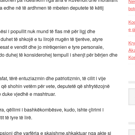
New
la edhe në të ardhmen të mbeten deputete të këtij
bot
Kod
e g
i i popullit nuk mund të flas më për ligj dhe
het të shkojë e tu lirojë rrugën të tjerëve, atyre
Kry
eresat e vendit dhe jo mirëqenien e tyre personale,
Aka
do duhej të konsiderohej tempull i shenjt për bërjen dhe
Ko
at, tërë entuziazmin dhe patriotizmin, të cilit i vije
ë që shohin vetëm për vete, deputetë që shfrytëzojnë
Kat
e duke vjedhë e mashtruar.
tëra, qëllimi i bashkëkombësve, kudo, ishte çlirimi i
 të tyre të lirë.
Ark
upsioni dhe varfëria e skajshme,shkaktuar nga akte si