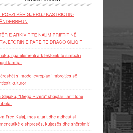
I POEZI PËR GJERGJ KASTRIOTIN-
ËNDERBEUN
TËR E ARKIVIT TE NAUM PRIFTIT NË
RVJETORIN E PARE TE DRAGO SILIQIT
aku, nga elementi arkitektonik te simboli i
ngut familjar
ëreshët si model evropian i mbrojtjes së
titetit kulturor
i Shijaku, “Diego Rivera” shqiptar i artit tonë
mbëtar
m Fred Kalaj, mes altarit dhe atdheut si
meneutikë e shpresës, kujtesës dhe shërbimit”