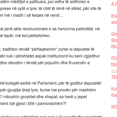
 vetëm mëditjet e pafituara, por edhe të ardhmen e
A 
ese në sytë e tyre, të cilët të rënë në siklet, për vite të
ërimi më i madh i së keqes në vend…
Kri
shq
 janë akte revolucionare e as heroizma patriotikë, në
Gre
 më tepër, më kot përbetohen.
Shq
Riv
i, tradhton rëndë “përfaqësimin” zyrtar si deputete të
akt nuk i përshtatet aspak institucionit ku keni zgjedhur
PU
m dhe ofendim i rëndë për popullin dhe Kuvendin e
NG
— 
TE
irë kolegët serbë në Parlament, për të goditur deputetët
Kuj
r gjuajtje drejt tyre, kurse me provën për mashtrim
Ko
’i mbushin grushtet dhe xhepat, sa herë u jepet
ent një gjest i tillë i pamoralshëm?!
SP
ë kalohen pa ndëshkim nga ana e Kuvendit dhe moralisht