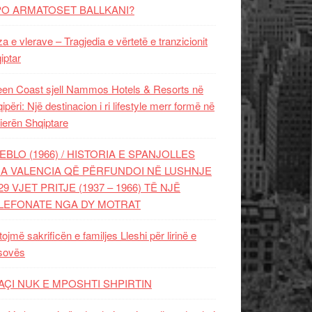
PO ARMATOSET BALLKANI?
za e vlerave – Tragjedia e vërtetë e tranzicionit
iptar
en Coast sjell Nammos Hotels & Resorts në
ipëri: Një destinacion i ri lifestyle merr formë në
ierën Shqiptare
EBLO (1966) / HISTORIA E SPANJOLLES
A VALENCIA QË PËRFUNDOI NË LUSHNJE
29 VJET PRITJE (1937 – 1966) TË NJË
LEFONATE NGA DY MOTRAT
tojmë sakrificën e familjes Lleshi për lirinë e
sovës
AÇI NUK E MPOSHTI SHPIRTIN