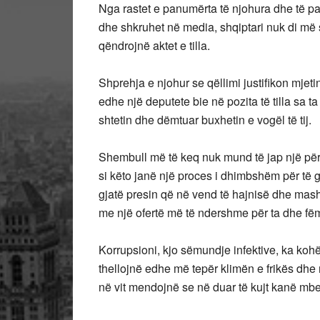
Nga rastet e panumërta të njohura dhe të panj
dhe shkruhet në media, shqiptari nuk di më 
qëndrojnë aktet e tilla.
Shprehja e njohur se qëllimi justifikon mjeti
edhe një deputete bie në pozita të tilla sa ta
shtetin dhe dëmtuar buxhetin e vogël të tij.
Shembull më të keq nuk mund të jap një për
si këto janë një proces i dhimbshëm për të g
gjatë presin që në vend të hajnisë dhe masht
me një ofertë më të ndershme për ta dhe fëmi
Korrupsioni, kjo sëmundje infektive, ka koh
thellojnë edhe më tepër klimën e frikës dhe m
në vit mendojnë se në duar të kujt kanë mbetu