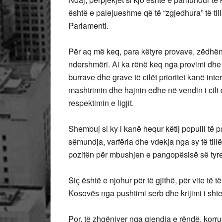
është e palejueshme që të “zgjedhura” të til
Parlamenti.
Për aq më keq, para këtyre provave, zëdhënës
ndershmëri. Ai ka rënë keq nga provimi dhe du
burrave dhe grave të cilët prioritet kanë int
mashtrimin dhe hajnin edhe në vendin i cili 
respektimin e ligjit.
Shembuj si ky i kanë hequr këtij populli të paf
sëmundja, varfëria dhe vdekja nga sy të till
pozitën për mbushjen e pangopësisë së tyr
Siç është e njohur për të gjithë, për vite të 
Kosovës nga pushtimi serb dhe krijimi i shtetit
Por, të zhgënjyer nga gjendja e rëndë, korr