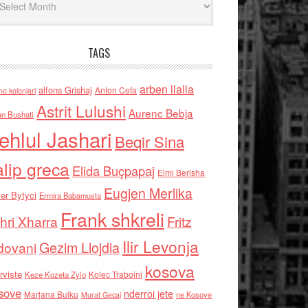
TAGS
arben llalla
alfons Grishaj
Anton Cefa
no kolonjari
Astrit Lulushi
Aurenc Bebja
an Bushati
ehlul Jashari
Beqir Sina
alip greca
Elida Buçpapaj
Elmi Berisha
Eugjen Merlika
er Bytyci
Ermira Babamusta
Frank shkreli
hri Xharra
Fritz
Ilir Levonja
Gezim Llojdia
dovani
kosova
rviste
Kolec Traboini
Keze Kozeta Zylo
sove
nderroi jete
Marjana Bulku
ne Kosove
Murat Gecaj