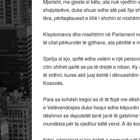
Mjerisht, me gjeste si këto, ata nuk vjedhin
shqiptarëve, duke shuar edhe atë pak fije shpr
tëra, përfaqësuesit e tillë i shohin si mish
Kleptomania dhe mashtrimi në Parlament nuk
të cilat përkundër të gjithave, ata përditë e
Sjellja si kjo, qoftë edhe vetëm e një person
cilin shihet qartë se pa të drejtë e mban. Ky 
të vidhni, kurse akti juaj është i dënueshë
Kosovës.
Para sa kohësh tregoi se di të ftojë me dësh
e Vetëvendosjes duke hequr edhe këpucën pë
dëshmoi se deputetët tanë janë të gatshme t
mundësia për ta vjedhur këtë vend. A do kom
Ndaj, përpjekjet si kjo është e pamundur t