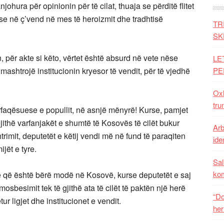
ohura për opinionin për të cilat, thuaja se përditë flitet
se në ç’vend në mes të heroizmit dhe tradhtisë
TR
SK
n, për akte si këto, vërtet është absurd në vete nëse
LE
 mashtrojë institucionin kryesor të vendit, për të vjedhë
PE
Oxh
tru
faqësuese e popullit, në asnjë mënyrë! Kurse, pamjet
jithë varfanjakët e shumtë të Kosovës të cilët bukur
Arb
rimit, deputetët e këtij vendi më në fund të paraqiten
iden
jët e tyre.
Sal
ko
ë që është bërë modë në Kosovë, kurse deputetët e saj
osbesimit tek të gjithë ata të cilët të paktën një herë
“Do
r ligjet dhe institucionet e vendit.
her