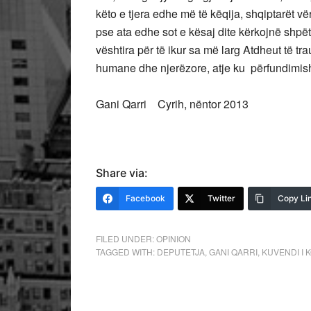
këto e tjera edhe më të këqija, shqiptarët v
pse ata edhe sot e kësaj dite kërkojnë shpë
vështira për të ikur sa më larg Atdheut të tra
humane dhe njerëzore, atje ku përfundimisht 
Gani Qarri Cyrih, nëntor 2013
Share via:
Facebook
Twitter
Copy Li
FILED UNDER:
OPINION
TAGGED WITH:
DEPUTETJA
,
GANI QARRI
,
KUVENDI I 