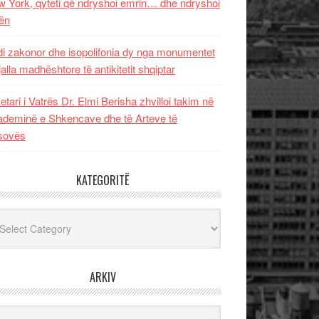
 York, qyteti që ndryshoi emrin… dhe ndryshoi
ën
i zakonor dhe isopolifonia dy nga monumentet
jalla madhështore të antikitetit shqiptar
etari i Vatrës Dr. Elmi Berisha zhvilloi takim në
deminë e Shkencave dhe të Arteve të
sovës
KATEGORITË
egoritë
ARKIV
iv