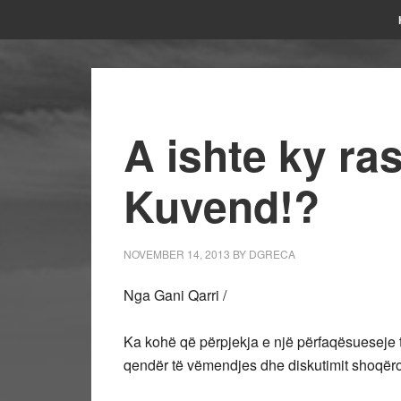
A ishte ky ra
Kuvend!?
NOVEMBER 14, 2013
BY
DGRECA
Nga Gani Qarri /
Ka kohë që përpjekja e një përfaqësueseje 
qendër të vëmendjes dhe diskutimit shoqëro