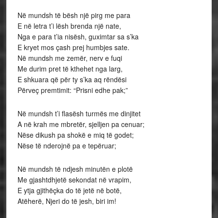
Në mundsh të bësh një pirg me para
E në letra t’i lësh brenda një nate,
Nga e para t’ia nisësh, guximtar sa s’ka
E kryet mos çash prej humbjes sate.
Në mundsh me zemër, nerv e fuqi
Me durim pret të kthehet nga larg,
E shkuara që për ty s’ka aq rëndësi
Përveç premtimit: “Prisni edhe pak;”
Në mundsh t’i flasësh turmës me dinjitet
A në krah me mbretër, sjelljen pa cenuar;
Nëse dikush pa shokë e miq të godet;
Nëse të nderojnë pa e tepëruar;
Në mundsh të ndjesh minutën e plotë
Me gjashtdhjetë sekondat në vrapim,
E ytja gjithëçka do të jetë në botë,
Atëherë, Njeri do të jesh, biri im!