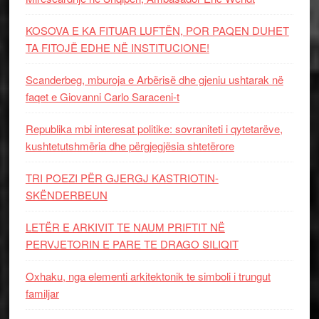
KOSOVA E KA FITUAR LUFTËN, POR PAQEN DUHET
TA FITOJË EDHE NË INSTITUCIONE!
Scanderbeg, mburoja e Arbërisë dhe gjeniu ushtarak në
faqet e Giovanni Carlo Saraceni-t
Republika mbi interesat politike: sovraniteti i qytetarëve,
kushtetutshmëria dhe përgjegjësia shtetërore
TRI POEZI PËR GJERGJ KASTRIOTIN-
SKËNDERBEUN
LETËR E ARKIVIT TE NAUM PRIFTIT NË
PERVJETORIN E PARE TE DRAGO SILIQIT
Oxhaku, nga elementi arkitektonik te simboli i trungut
familjar