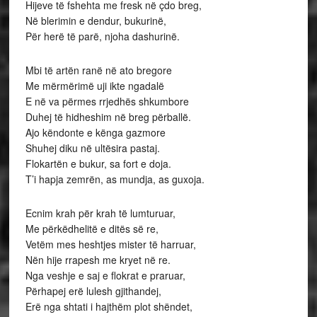
Hijeve të fshehta me fresk në çdo breg,
Në blerimin e dendur, bukurinë,
Për herë të parë, njoha dashurinë.
Mbi të artën ranë në ato bregore
Me mërmërimë uji ikte ngadalë
E në va përmes rrjedhës shkumbore
Duhej të hidheshim në breg përballë.
Ajo këndonte e kënga gazmore
Shuhej diku në ultësira pastaj.
Flokartën e bukur, sa fort e doja.
T’i hapja zemrën, as mundja, as guxoja.
Ecnim krah për krah të lumturuar,
Me përkëdhelitë e ditës së re,
Vetëm mes heshtjes mister të harruar,
Nën hije rrapesh me kryet në re.
Nga veshje e saj e flokrat e praruar,
Përhapej erë lulesh gjithandej,
Erë nga shtati i hajthëm plot shëndet,