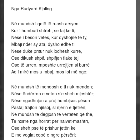
Nga Rudyard Kipling
Në mundsh i qetë të ruash arsyen
Kur i humburi shfreh, se faj ke ti;
Nëse i beson vetes, kur dyshojnë te ty,
Mbaji ndër sy ata, dysho edhe ti;
Nëse duke pritur nuk lodhesh kurrë,
Ose dikush shpif, shpifjen flake tej
Ose të urren, mposhte urrejtjen si burrë
Aq i mirë mos u mbaj, mos fol më nge;
Në mundsh të mendosh e ti nuk mendon;
Nëse ëndërron e veten s’e sheh mjeshtër;
Nëse ngadhnjen a prej humbjses pëson
Pastaj trajton njësoj, si njerin e tjetrën;
Në mundsh të dëgjosh të vërtetën që the,
Të nxirrë nga horrat për naivët-mashtri,
Ose sheh pse të prishur jetën ke
E me veglat copë e ngre përsëri;