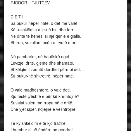
FJODOR I. TJUTÇEV
D E T I
Sa bukur nëpër natë, o det me valë!
Këtu-shkëlqim atje-në blu dhe terr!
Në dritë të hënës, si një qenie e gjallë,
Shfreh, vezullon, ecën e frymë merr.
Në pambarim, në hapësirë nget,
Lëvizje, dritë, gjëmë dhe shamatë,
Shkëlqim i zbehtë derdhet përmbi det…
Sa bukur-në shkretirë, nëpër natë.
O valë madhështore, o valë deti,
Kjo festë ç’është e për kë kremtojnë?
Suvalat sulen me rropamë e dritë,
Dhe yjet sipër, ndjejnë e vështrojnë.
Te ky shkëlqim e te kjo trazirë,
I humbur si në ëndërr, po qendroj,