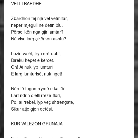
VELI I BARDHE
Zbardhon tej një vel vetmitar,
nëpër mjegull në detin blu.
Përse ikën nga gjiri amtar?
Në vise larg ç’kërkon ashtu?
Lozin valët, fryn erë-duhi,
Direku hepet e kërcet.
Oh! Ai nuk lyp lumturi
E larg lumturisë, nuk nget!
Nën të fugon rrymë e kaltër,
Lart ndrin dielli rreze-flori,
Po, ai rrebel, lyp veç shtrëngatë,
Sikur atje gjen qetësi.
KUR VALEZON GRUNAJA