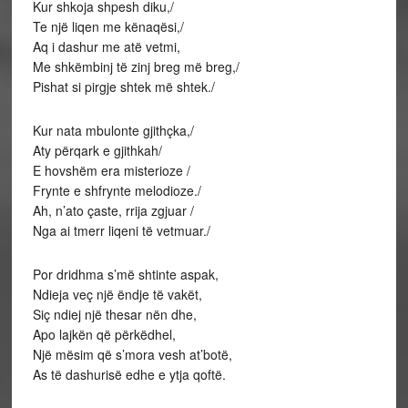
Kur shkoja shpesh diku,/
Te një liqen me kënaqësi,/
Aq i dashur me atë vetmi,
Me shkëmbinj të zinj breg më breg,/
Pishat si pirgje shtek më shtek./
Kur nata mbulonte gjithçka,/
Aty përqark e gjithkah/
E hovshëm era misterioze /
Frynte e shfrynte melodioze./
Ah, n’ato çaste, rrija zgjuar /
Nga ai tmerr liqeni të vetmuar./
Por dridhma s’më shtinte aspak,
Ndieja veç një ëndje të vakët,
Siç ndiej një thesar nën dhe,
Apo lajkën që përkëdhel,
Një mësim që s’mora vesh at’botë,
As të dashurisë edhe e ytja qoftë.