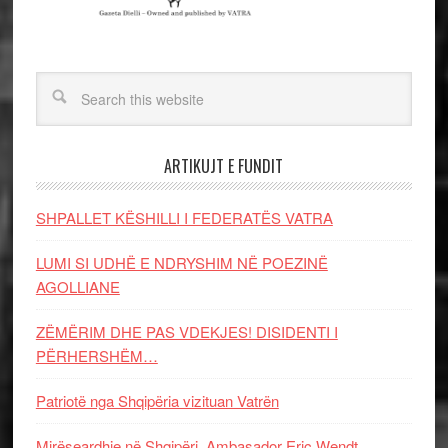
ARTIKUJT E FUNDIT
SHPALLET KËSHILLI I FEDERATËS VATRA
LUMI SI UDHË E NDRYSHIM NË POEZINË
AGOLLIANE
ZËMËRIM DHE PAS VDEKJES! DISIDENTI I
PËRHERSHËM…
Patriotë nga Shqipëria vizituan Vatrën
Mirëseardhje në Shqipëri, Ambasador Eric Wendt