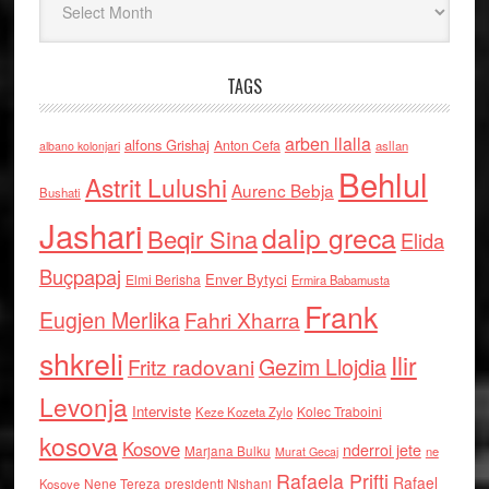
TAGS
arben llalla
alfons Grishaj
Anton Cefa
asllan
albano kolonjari
Behlul
Astrit Lulushi
Aurenc Bebja
Bushati
Jashari
dalip greca
Beqir Sina
Elida
Buçpapaj
Enver Bytyci
Elmi Berisha
Ermira Babamusta
Frank
Eugjen Merlika
Fahri Xharra
shkreli
Ilir
Gezim Llojdia
Fritz radovani
Levonja
Interviste
Kolec Traboini
Keze Kozeta Zylo
kosova
Kosove
nderroi jete
Marjana Bulku
ne
Murat Gecaj
Rafaela Prifti
Rafael
Nene Tereza
Kosove
presidenti Nishani