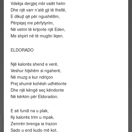
Vdekja dergjej mbi valët helm
Dhe një varr n’atë gji të thellë,
E dikujt që për ngushëllim,
Përpiqej me përfytyrim,
Në vetmi të krijonte një Eden,
Me shpirt në të mugtin liqen.
ELDORADO
Një kalorës shend e verë,
Veshur hijshëm si ngaherë,
Në muzg e kur ndriçon
Prej shumë kohësh udhëtonte
Dhe një këngë seç këndonte
Në kërkim për Eldoradon.
E së fundi na u plak,
Ky kalorës trim u mpak,
Zemrën brenga ia trazon
Sado u end kudo më kot,