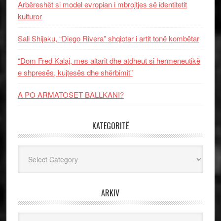
Arbëreshët si model evropian i mbrojtjes së identitetit
kulturor
Sali Shijaku, “Diego Rivera” shqiptar i artit tonë kombëtar
“Dom Fred Kalaj, mes altarit dhe atdheut si hermeneutikë
e shpresës, kujtesës dhe shërbimit”
A PO ARMATOSET BALLKANI?
KATEGORITË
Kategoritë
ARKIV
Arkiv