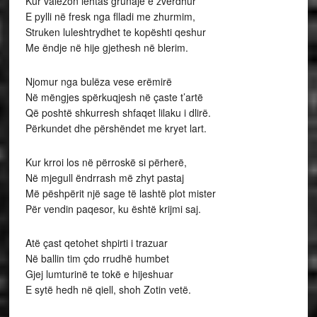
Kur valëzon lehtas grunajë e zverdhur
E pylli në fresk nga flladi me zhurmim,
Struken luleshtrydhet te kopështi qeshur
Me ëndje në hije gjethesh në blerim.
Njomur nga bulëza vese erëmirë
Në mëngjes spërkuqjesh në çaste t’artë
Që poshtë shkurresh shfaqet lilaku i dlirë.
Përkundet dhe përshëndet me kryet lart.
Kur krroi los në përroskë si përherë,
Në mjegull ëndrrash më zhyt pastaj
Më pëshpërit një sage të lashtë plot mister
Për vendin paqesor, ku është krijmi saj.
Atë çast qetohet shpirti i trazuar
Në ballin tim çdo rrudhë humbet
Gjej lumturinë te tokë e hijeshuar
E sytë hedh në qiell, shoh Zotin vetë.