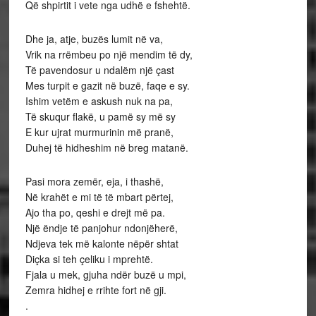
Që shpirtit i vete nga udhë e fshehtë.
Dhe ja, atje, buzës lumit në va,
Vrik na rrëmbeu po një mendim të dy,
Të pavendosur u ndalëm një çast
Mes turpit e gazit në buzë, faqe e sy.
Ishim vetëm e askush nuk na pa,
Të skuqur flakë, u pamë sy më sy
E kur ujrat murmurinin më pranë,
Duhej të hidheshim në breg matanë.
Pasi mora zemër, eja, i thashë,
Në krahët e mi të të mbart përtej,
Ajo tha po, qeshi e drejt më pa.
Një ëndje të panjohur ndonjëherë,
Ndjeva tek më kalonte nëpër shtat
Diçka si teh çeliku i mprehtë.
Fjala u mek, gjuha ndër buzë u mpi,
Zemra hidhej e rrihte fort në gji.
.