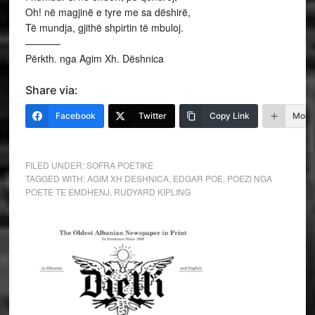
Oh! në magjinë e tyre me sa dëshirë,
Të mundja, gjithë shpirtin të mbuloj.
———–
Përkth. nga Agim Xh. Dëshnica
Share via:
Facebook
Twitter
Copy Link
More
FILED UNDER:
SOFRA POETIKE
TAGGED WITH:
AGIM XH DESHNICA
,
EDGAR POE
,
POEZI NGA
POETE TE EMDHENJ
,
RUDYARD KIPLING