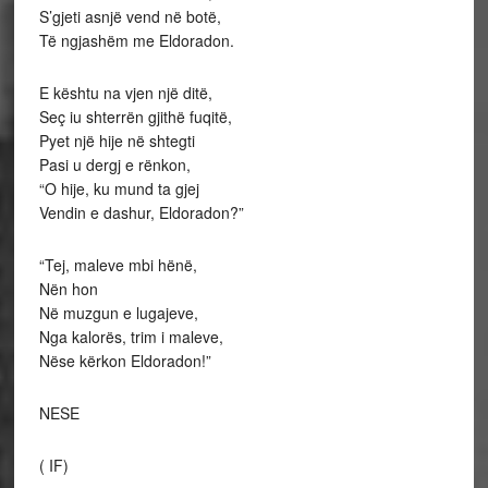
S’gjeti asnjë vend në botë,
Të ngjashëm me Eldoradon.
E kështu na vjen një ditë,
Seç iu shterrën gjithë fuqitë,
Pyet një hije në shtegti
Pasi u dergj e rënkon,
“O hije, ku mund ta gjej
Vendin e dashur, Eldoradon?”
“Tej, maleve mbi hënë,
Nën hon
Në muzgun e lugajeve,
Nga kalorës, trim i maleve,
Nëse kërkon Eldoradon!”
NESE
( IF)