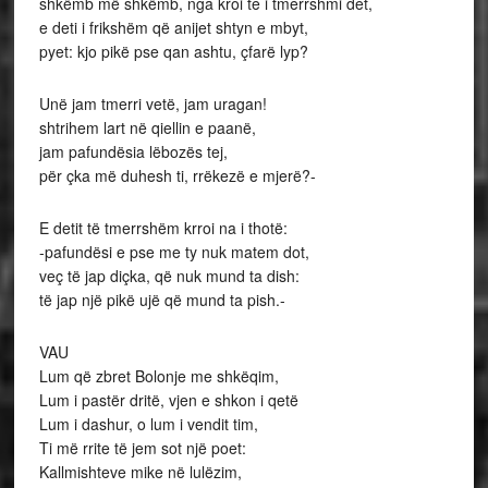
shkëmb më shkëmb, nga kroi te i tmerrshmi det,
e deti i frikshëm që anijet shtyn e mbyt,
pyet: kjo pikë pse qan ashtu, çfarë lyp?
Unë jam tmerri vetë, jam uragan!
shtrihem lart në qiellin e paanë,
jam pafundësia lëbozës tej,
për çka më duhesh ti, rrëkezë e mjerë?-
E detit të tmerrshëm krroi na i thotë:
-pafundësi e pse me ty nuk matem dot,
veç të jap diçka, që nuk mund ta dish:
të jap një pikë ujë që mund ta pish.-
VAU
Lum që zbret Bolonje me shkëqim,
Lum i pastër dritë, vjen e shkon i qetë
Lum i dashur, o lum i vendit tim,
Ti më rrite të jem sot një poet:
Kallmishteve mike në lulëzim,