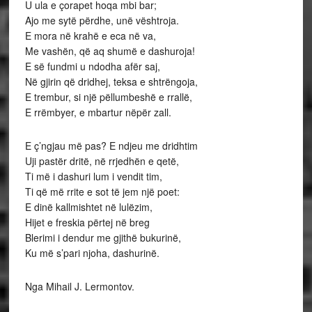
U ula e çorapet hoqa mbi bar;
Ajo me sytë përdhe, unë vështroja.
E mora në krahë e eca në va,
Me vashën, që aq shumë e dashuroja!
E së fundmi u ndodha afër saj,
Në gjirin që dridhej, teksa e shtrëngoja,
E trembur, si një pëllumbeshë e rrallë,
E rrëmbyer, e mbartur nëpër zall.
E ç’ngjau më pas? E ndjeu me dridhtim
Uji pastër dritë, në rrjedhën e qetë,
Ti më i dashuri lum i vendit tim,
Ti që më rrite e sot të jem një poet:
E dinë kallmishtet në lulëzim,
Hijet e freskia përtej në breg
Blerimi i dendur me gjithë bukurinë,
Ku më s’pari njoha, dashurinë.
Nga Mihail J. Lermontov.