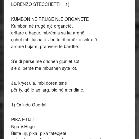
LORENZO STECCHETTI – 1)
KUMBON NE RRUGE NJE ORGANETE
Kumbon në rrugë një organetë,
dritare e hapur, mbrëmja sa ka ardhë,
çohet mbi fusha e vjen te dhomëz e shkretë
aromë bujare, pranvere të bardhë.
S’e di përse më dridhen gjunjët sot,
s’e di përse më mbushen sytë lot.
Ja, kryet ula, mbi dorën time
për ty, që je aq larg, bie në mendime.
1) Orlindo Guerini
PIKA E UJIT
Nga V.Hugo
Binte uji, pika- pika tatëpjetë