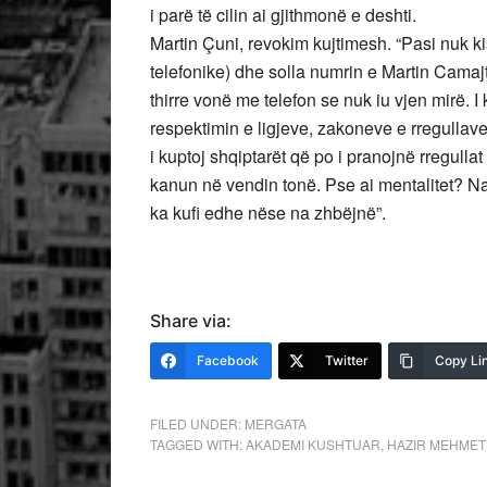
i parë të cilin ai gjithmonë e deshti.
Martin Çuni, revokim kujtimesh. “Pasi nuk ki
telefonike) dhe solla numrin e Martin Camajt.
thirre vonë me telefon se nuk iu vjen mirë. 
respektimin e ligjeve, zakoneve e rregullave
i kuptoj shqiptarët që po i pranojnë rregullat
kanun në vendin tonë. Pse ai mentalitet? Na
ka kufi edhe nëse na zhbëjnë”.
Share via:
Facebook
Twitter
Copy Li
FILED UNDER:
MERGATA
TAGGED WITH:
AKADEMI KUSHTUAR
,
HAZIR MEHMET