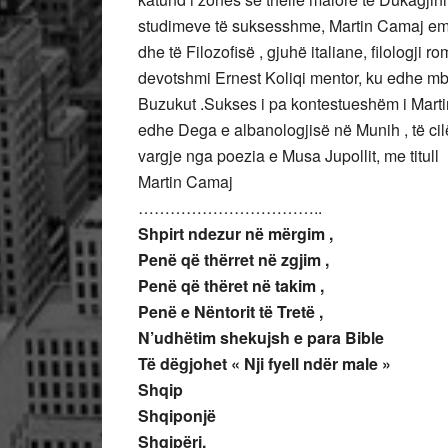
studimeve të suksesshme, Martin Camaj emigr
dhe të Filozofisë , gjuhë italiane, filologji 
devotshmi Ernest Koliqi mentor, ku edhe m
Buzukut .Sukses i pa kontestueshëm i Mart
edhe Dega e albanologjisë në Munih , të ci
vargje nga poezia e Musa Jupollit, me titull
Martin Camaj
……………………………..
Shpirt ndezur në mërgim ,
Penë që thërret në zgjim ,
Penë që thëret në takim ,
Penë e Nëntorit të Tretë ,
N’udhëtim shekujsh e para Bible
Të dëgjohet « Nji fyell ndër male »
Shqip
Shqiponjë
Shqipëri,