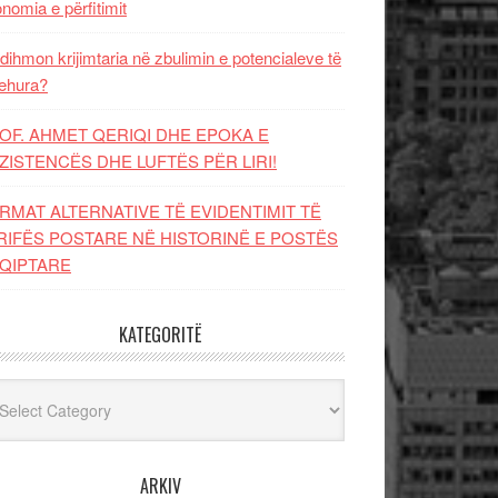
nomia e përfitimit
dihmon krijimtaria në zbulimin e potencialeve të
ehura?
OF. AHMET QERIQI DHE EPOKA E
ZISTENCЁS DHE LUFTЁS PЁR LIRI!
RMAT ALTERNATIVE TË EVIDENTIMIT TË
RIFËS POSTARE NË HISTORINË E POSTËS
QIPTARE
KATEGORITË
egoritë
ARKIV