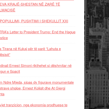
EVA KRAJË-SHESTAN NË ZARË TË
LMACISË
POPULLIMI, PUSHTIMI I SHEKULLIT XXI
RA’s Letter to President Trump: End the Hague
ustice
 Tirana në Kukaj për të parë “Lahuta e
ësisë”
dinali Ernest Simoni rikthehet si dëshmitar në
gun e Spaçit
 Ndre Mjeda, sipas dy figurave monumentale
letrave shqipe, Ernest Koliqit dhe At Gjergj
hta
vjet tranzicion, nga ekonomia prodhuese te