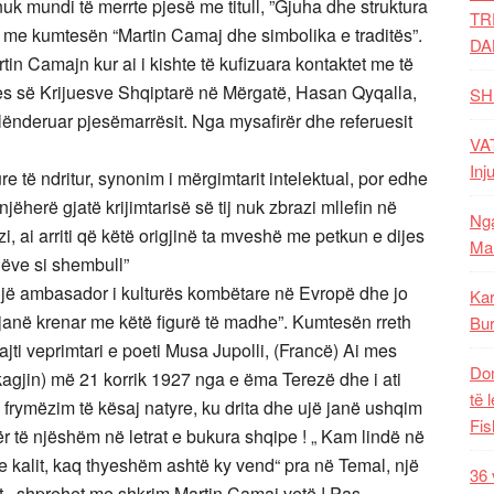
uk mundi të merrte pjesë me titull, ”Gjuha dhe struktura
TR
li me kumtesën “Martin Camaj dhe simbolika e traditës”.
DA
tin Camajn kur ai i kishte të kufizuara kontaktet me të
dhjes së Krijuesve Shqiptarë në Mërgatë, Hasan Qyqalla,
SH
alënderuar pjesëmarrësit. Nga mysafirër dhe referuesit
VAT
Inj
e të ndritur, synonim i mërgimtarit intelektual, por edhe
njëherë gjatë krijimtarisë së tij nuk zbrazi mllefin në
Nga
azi, ai arriti që këtë origjinë ta mveshë me petkun e dijes
Mal
hëve si shembull”
 një ambasador i kulturës kombëtare në Evropë dhe jo
Kar
 janë krenar me këtë figurë të madhe”. Kumtesën rreth
Bur
ajti veprimtari e poeti Musa Jupolli, (Francë) Ai mes
Dom
ukagjin) më 21 korrik 1927 nga e ëma Terezë dhe i ati
të 
ë frymëzim të kësaj natyre, ku drita dhe ujë janë ushqim
Fis
ër të njëshëm në letrat e bukura shqipe ! „ Kam lindë në
 e kalit, kaq thyeshëm ashtë ky vend“ pra në Temal, një
36 
it , shprehet me shkrim Martin Camaj vetë ! Pas