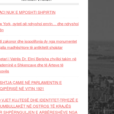
AÇI NUK E MPOSHTI SHPIRTIN
 York, qyteti që ndryshoi emrin… dhe ndryshoi
ën
i zakonor dhe isopolifonia dy nga monumentet
jalla madhështore të antikitetit shqiptar
etari i Vatrës Dr. Elmi Berisha zhvilloi takim në
deminë e Shkencave dhe të Arteve të
sovës
SHTJA ÇAME NË PARLAMENTIN E
QIPËRISË NË VITIN 1921
0 VJET KUJTESË DHE IDENTITET-TRYEZË E
UMBULLAKËT NË OSTROS TË KRAJËS
R SHPËRNGULJEN E ARBËRESHËVE NGA