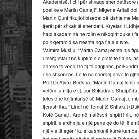
Akademisë, i cili për shkaqe shëndetësore n
poetike e Martin Camajt”. Migena Arllati do
Martin Çuni rikujtoi bisedat që kishte me Mar
tjerët për shkak të shëndetit. Kryetari i Li
hapi akademinë në rolin e nikoqirit duke i f
po nxjerrim disa rreshta nga fjala e tyre.
Valmire Musliu: “Martin Camaj është një figur
i mërgimtarit në kuptimin e plotë të fjalës, as
adresë të vendit të tij të origjinës, përkundr
dhe shkencës. Le të na shërbej neve të gjit
Prof.Dr.Ajvaz Berisha, “Martin Camaj ishte
vetëm familja e tij, por Shkodra e Shqipëria
jetës dhe krijimtarisë së Martin Camajt e mb
tjerash tha: “ Lindi në Temal të Shllakut (D
Kolë Camaj . Aromë malësori, shpirt lirik, n
shpirti, e ardhmja e një pene që do të lë em
një vis të egër ‘ ku s’ka shkelë kurrë kamba
katund i zonës së thellë malore të Dukagjin