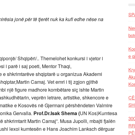
SP
irësia jonë për të tjerët nuk ka kufi edhe nëse na
New
bot
Kod
e g
iponjë/ Shqipëri/.. Themelohet konkursi i vjetor i
i i parë i saj poeti, Mentor Thaqi,
Kry
ve e shkrimtarëve shqiptarë u organizua Akademi
Aka
qiptar,Martin Camaj. Vet emri i tij zgjon gjithë
Ko
 mbi një figure madhore kombëtare siç ishte Martin
ashkudhëtarin, veprën letrare, artistike, shkencore e
ÇË
SH
plomatike e Kosovës në Gjermani përshëndeten Valmire
Donika Gervalla.
Prof.Dr.Isak Shema (
UN Kos)Kumtesa
30
ë shkrimtarit Martin Camaj”. Musa Jupolli, mbajti fjalën
RR
anushi lexoi kumtesën e Hans Joachim Lanksch dërguar
PË