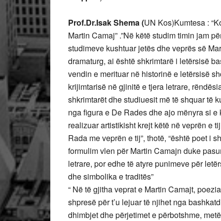
Prof.Dr.Isak Shema (
UN Kos)Kumtesa : “Kon
Martin Camaj” .”Në këtë studim timin jam përp
studimeve kushtuar jetës dhe veprës së Mar
dramaturg, ai është shkrimtarë i letërsisë b
vendin e merituar në historinë e letërsisë sh
krijimtarisë në gjinitë e tjera letrare, rëndësi
shkrimtarët dhe studiuesit më të shquar të 
nga figura e De Rades dhe ajo mënyra si e k
realizuar artistikisht krejt këtë në veprën e 
Rada me veprën e tij”, thotë, “është poet i 
formulim vlen për Martin Camajn duke pasur p
letrare, por edhe të atyre punimeve për letë
dhe simbolika e traditës”
“ Në të gjitha veprat e Martin Camajt, poez
shpresë për t’u lejuar të njihet nga bashkatdh
dhimbjet dhe përjetimet e përbotshme, metët 