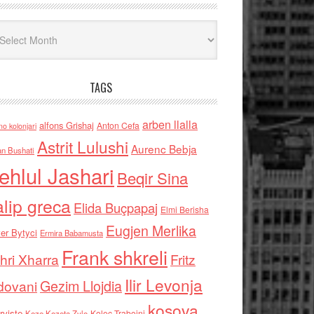
iv
TAGS
arben llalla
alfons Grishaj
Anton Cefa
no kolonjari
Astrit Lulushi
Aurenc Bebja
an Bushati
ehlul Jashari
Beqir Sina
alip greca
Elida Buçpapaj
Elmi Berisha
Eugjen Merlika
er Bytyci
Ermira Babamusta
Frank shkreli
hri Xharra
Fritz
Ilir Levonja
Gezim Llojdia
dovani
kosova
rviste
Kolec Traboini
Keze Kozeta Zylo