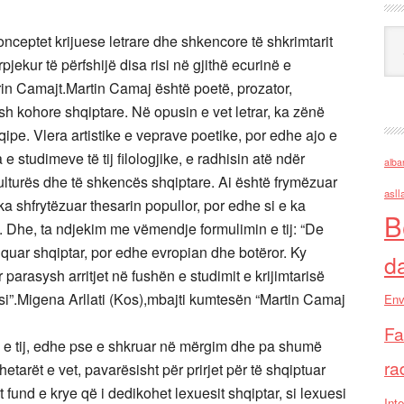
Ark
ceptet krijuese letrare dhe shkencore të shkrimtarit
jekur të përfshijë disa risi në gjithë ecurinë e
in Camajt.Martin Camaj është poetë, prozator,
ash kohore shqiptare. Në opusin e vet letrar, ka zënë
qipe. Vlera artistike e veprave poetike, por edhe ajo e
a e studimeve të tij filologjike, e radhisin atë ndër
alba
kulturës dhe të shkencës shqiptare. Ai është frymëzuar
asll
a shfrytëzuar thesarin popullor, por edhe si e ka
B
tij. Dhe, ta ndjekim me vëmendje formulimin e tij: “De
shquar shqiptar, por edhe evropian dhe botëror. Ky
d
arasysh arritjet në fushën e studimit e krijimtarisë
rsi”.Migena Arllati (Kos),mbajti kumtesën “Martin Camaj
Env
Fa
ia e tij, edhe pse e shkruar në mërgim dhe pa shumë
ra
etarët e vet, pavarësisht për prirjet për të shqiptuar
fund e krye që i dedikohet lexuesit shqiptar, si lexuesi
Inte