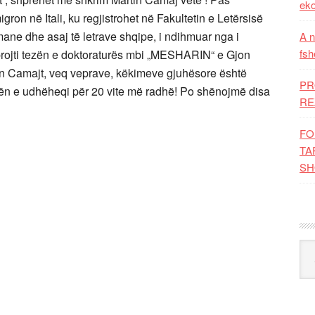
eko
on në Itali, ku regjistrohet në Fakultetin e Letërsisë
romane dhe asaj të letrave shqipe, i ndihmuar nga i
A n
fsh
brojti tezën e doktoraturës mbi „MESHARIN“ e Gjon
in Camajt, veq veprave, këkimeve gjuhësore është
PR
lën e udhëheqi për 20 vite më radhë! Po shënojmë disa
RE
FO
TA
SH
Kat