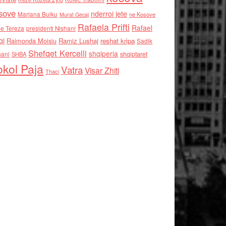
sove
nderroi jete
Marjana Bulku
ne Kosove
Murat Gecaj
Rafaela Prifti
Rafael
e Tereza
presidenti Nishani
qi
Raimonda Moisiu
Ramiz Lushaj
reshat kripa
Sadik
Shefqet Kercelli
shqiperia
hani
shqiptaret
SHBA
kol Paja
Vatra
Visar Zhiti
Thaci