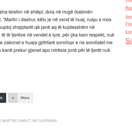
Ko
sha telefon në shtëpi, dola në rrugë (kabinën
Nen
 “Martin i dashur, këtu je në vend të huaj, ruaju e mos
Flo
I kuptoj shqiptarët që janë aq të kujdesshëm në
Els
 të të tjerëve në vendet e tyre, për çka kam respekt, nuk
So
 e zakonet e huaja gjithfarë sorollopi e na sorollatet me
 kanë prekur gjenet apo mirësia jonë për të tjerët nuk
nk
More
I
,
MARTIN CAMAJT
,
NE GJERMANI