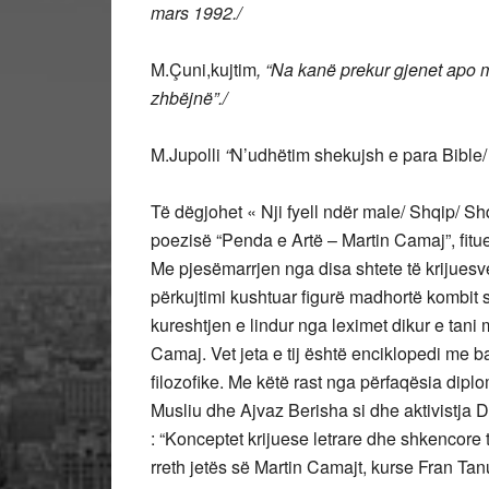
mars 1992./
M.Çuni,kujtim
, “Na kanë prekur gjenet apo m
zhbëjnë”./
M.Jupolli
“
N’udhëtim shekujsh e para Bible/
Të dëgjohet « Nji fyell ndër male/ Shqip/ Shq
poezisë “Penda e Artë – Martin Camaj”, fitues
Me pjesëmarrjen nga disa shtete të krijues
përkujtimi kushtuar figurë madhortë kombit sh
kureshtjen e lindur nga leximet dikur e tani
Camaj. Vet jeta e tij është enciklopedi me b
filozofike. Me këtë rast nga përfaqësia di
Musliu dhe Ajvaz Berisha si dhe aktivistja 
: “Konceptet krijuese letrare dhe shkencore t
rreth jetës së Martin Camajt, kurse Fran T