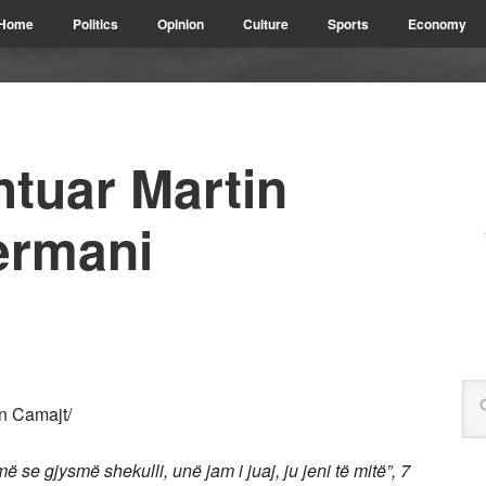
Home
Politics
Opinion
Culture
Sports
Economy
tuar Martin
ermani
n Camajt/
se gjysmë shekulli, unë jam i juaj, ju jeni të mitë”, 7