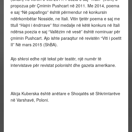
propozua për Çmimin Pushcart në 2011. Me 2014, poema
e saj “Në papafingo” është përmendur në konkursin
ndërkombëtar Nosside, ne Itali. Vitin tjetër poema e saj me
titull “Hajni i ëndrrave” fitoi medalje në këtë konkurs në Itali
ndërsa poezia e saj “Vallëzim në vesë” është nominuar për
çmimin Pushcart. Ajo ishte paraqitur në revistën “Viti i poetit
II” Në mars 2015 (ShBA).
Ajo shkroi edhe një tekst për teatër, një numër të
intervistave për revistat polonisht dhe gazeta amerikane.
Alicja Kuberska është anëtare e Shoqatës së Shkrimtarëve
në Varshavë, Poloni.