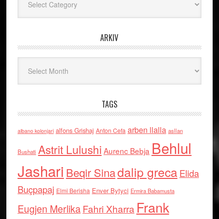
ARKIV
Arkiv
TAGS
arben llalla
alfons Grishaj
Anton Cefa
asllan
albano kolonjari
Behlul
Astrit Lulushi
Aurenc Bebja
Bushati
Jashari
dalip greca
Beqir Sina
Elida
Buçpapaj
Enver Bytyci
Elmi Berisha
Ermira Babamusta
Frank
Eugjen Merlika
Fahri Xharra