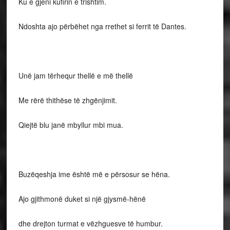
Ku e gjeni kufirin e trishtim.
Ndoshta ajo përbëhet nga rrethet si ferrit të Dantes.
Unë jam tërhequr thellë e më thellë
Me rërë thithëse të zhgënjimit.
Qiejtë blu janë mbyllur mbi mua.
Buzëqeshja ime është më e përsosur se hëna.
Ajo gjithmonë duket si një gjysmë-hënë
dhe drejton turmat e vëzhguesve të humbur.