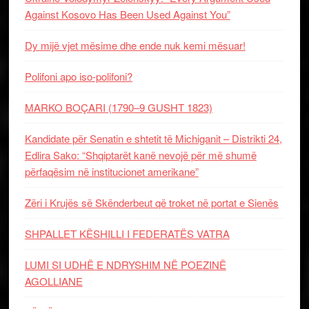
Against Kosovo Has Been Used Against You”
Dy mijë vjet mësime dhe ende nuk kemi mësuar!
Polifoni apo iso-polifoni?
MARKO BOÇARI (1790–9 GUSHT 1823)
Kandidate për Senatin e shtetit të Michiganit – Distrikti 24,
Edlira Sako: “Shqiptarët kanë nevojë për më shumë
përfaqësim në institucionet amerikane”
Zëri i Krujës së Skënderbeut që troket në portat e Sienës
SHPALLET KËSHILLI I FEDERATËS VATRA
LUMI SI UDHË E NDRYSHIM NË POEZINË
AGOLLIANE