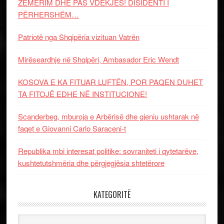
ZËMËRIM DHE PAS VDEKJES! DISIDENTI I
PËRHERSHËM…
Patriotë nga Shqipëria vizituan Vatrën
Mirëseardhje në Shqipëri, Ambasador Eric Wendt
KOSOVA E KA FITUAR LUFTËN, POR PAQEN DUHET
TA FITOJË EDHE NË INSTITUCIONE!
Scanderbeg, mburoja e Arbërisë dhe gjeniu ushtarak në
faqet e Giovanni Carlo Saraceni-t
Republika mbi interesat politike: sovraniteti i qytetarëve,
kushtetutshmëria dhe përgjegjësia shtetërore
KATEGORITË
Kategoritë