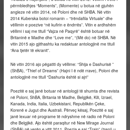
përmbledhjes “Moments”, (Momente) u botua në gjuhën
angleze në vitin 2014, në Poloni dhe në SHBA. Në vitin
2014 Kuberska botoi romanin – “trëndafila Virtuale” dhe
vëllimin e poezive “në kufirin e ëndrrës”. Vitin e ardhshëm
vëllimi i saj me titull “Vajza në Paqyrë” është botuar në
Britaninë e Madhe dhe “Love me”, “(Më do) në SHBA. Në
vitin 2015 ajo gjithashtu ka redaktuar antologjinë me titull
“Ana tjetër të ekranit”.
Në vitin 2016 ajo pëgatiti dy vëllime: “Shija e Dashurisë ”
(ShBA), “Thief of Dreams” (Hajni I ë ndë rrave), Poloni dhe
antologjinë me titull “Dashuria është si ajri”
Poezitë e saj janë botuar në antologji të shumta dhe revista
në Poloni, ShBA, Britania të Madhe, Belgjikë, Kili, Izrael,
Kanada, India, Italia, Uzbekistani, Republikën Çeke,
Korenë e Jugut dhe Australi. Përveç kësaj, Poezitë e saj
janë lexuar në programe të ndryshme në radio në Poloni
dhe Belgjikë. Ajo është paraqitur në New Mirage Journal
(ShBA) në verën e vitit 2011. Poezia e saj “Train” (treni) u