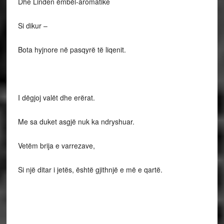
Dhe Linden ëmbël-aromatike
Si dikur –
Bota hyjnore në pasqyrë të liqenit.
I dëgjoj valët dhe erërat.
Me sa duket asgjë nuk ka ndryshuar.
Vetëm brija e varrezave,
Si një ditar i jetës, është gjithnjë e më e qartë.