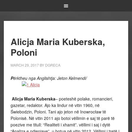
Alicja Maria Kuberska,
Poloni
MARCH 29, 2017
BY
DGRECA
P
ërktheu nga Anglishtja: Jeton Kelmendi/
Alicja Maria Kuberska
– poeteshë polake, romancieri,
gazetar, redaktor. Ajo ka lindur në vitin 1960, në
Świebodzin, Poloni. Tani ajo jeton në Inowrocław të
Polonisë. Në vitin 2011 ajo botoi vëllimin e saj të parë të
poezive me titull: “Realiteti i xhamit”. vëllimi i saj i dytë
“Analiza e ndjenjave”, u botua në vitin 2012. Vëllimi i tretë i