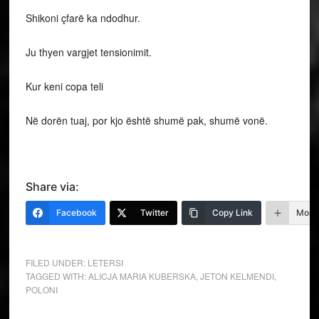
Shikoni çfarë ka ndodhur.
Ju thyen vargjet tensionimit.
Kur keni copa teli
Në dorën tuaj, por kjo është shumë pak, shumë vonë.
Share via:
Facebook
Twitter
Copy Link
More
FILED UNDER:
LETERSI
TAGGED WITH:
ALICJA MARIA KUBERSKA
,
JETON KELMENDI
,
POLONI