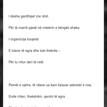
I desha gardhiqet me rërë,
Për të marrë pjesë në misterin e këngës shaka.
I organizoja buqetat
E luleve të egra dhe lule-thekrës –
Për tu rritur deri të retë.
Pemët e vjetra, të cilave ua kam besuar sekretet e mia,
Ende rriten, thekshëm, qershi të egra