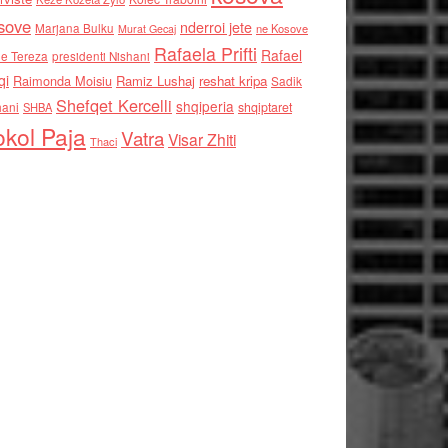
sove
nderroi jete
Marjana Bulku
ne Kosove
Murat Gecaj
Rafaela Prifti
Rafael
e Tereza
presidenti Nishani
qi
Raimonda Moisiu
Ramiz Lushaj
reshat kripa
Sadik
Shefqet Kercelli
shqiperia
hani
shqiptaret
SHBA
kol Paja
Vatra
Visar Zhiti
Thaci