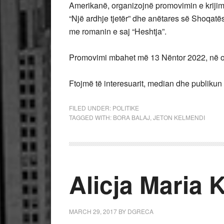
Amerikanë, organizojnë promovimin e krijimt
“Një ardhje tjetër” dhe anëtares së Shoqat
me romanin e saj “Heshtja”.
Promovimi mbahet më 13 Nëntor 2022, në o
Ftojmë të interesuarit, median dhe publikun 
FILED UNDER:
POLITIKE
TAGGED WITH:
BORA BALAJ
,
JETON KELMENDI
Alicja Maria 
MARCH 29, 2017
BY
DGRECA