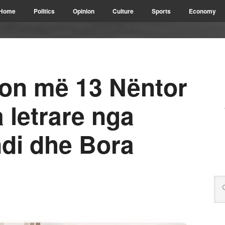
Home
Politics
Opinion
Culture
Sports
Economy
on më 13 Nëntor
 letrare nga
di dhe Bora