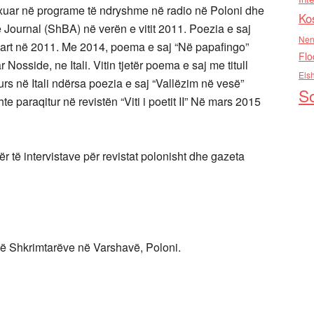
lexuar në programe të ndryshme në radio në Poloni dhe
Ko
 Journal (ShBA) në verën e vitit 2011. Poezia e saj
Nen
cart në 2011. Me 2014, poema e saj “Në papafingo”
Flo
sside, ne Itali. Vitin tjetër poema e saj me titull
Els
urs në Itali ndërsa poezia e saj “Vallëzim në vesë”
So
 paraqitur në revistën “Viti i poetit II” Në mars 2015
ër të intervistave për revistat polonisht dhe gazeta
ë Shkrimtarëve në Varshavë, Poloni.