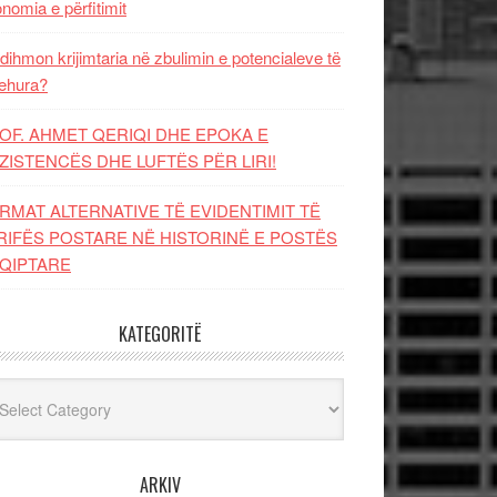
nomia e përfitimit
dihmon krijimtaria në zbulimin e potencialeve të
ehura?
OF. AHMET QERIQI DHE EPOKA E
ZISTENCЁS DHE LUFTЁS PЁR LIRI!
RMAT ALTERNATIVE TË EVIDENTIMIT TË
RIFËS POSTARE NË HISTORINË E POSTËS
QIPTARE
KATEGORITË
egoritë
ARKIV