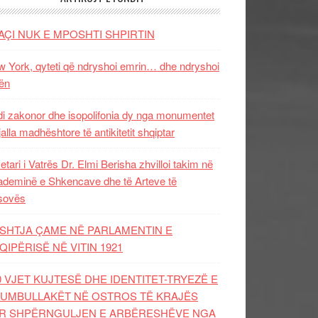
AÇI NUK E MPOSHTI SHPIRTIN
 York, qyteti që ndryshoi emrin… dhe ndryshoi
ën
i zakonor dhe isopolifonia dy nga monumentet
jalla madhështore të antikitetit shqiptar
etari i Vatrës Dr. Elmi Berisha zhvilloi takim në
deminë e Shkencave dhe të Arteve të
sovës
SHTJA ÇAME NË PARLAMENTIN E
QIPËRISË NË VITIN 1921
0 VJET KUJTESË DHE IDENTITET-TRYEZË E
UMBULLAKËT NË OSTROS TË KRAJËS
R SHPËRNGULJEN E ARBËRESHËVE NGA