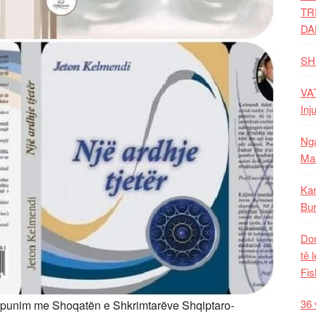
TR
DA
SH
VAT
Inj
Nga
Mal
Kar
Bur
Dom
të 
Fis
36 
punim me Shoqatën e Shkrimtarëve Shqiptaro-