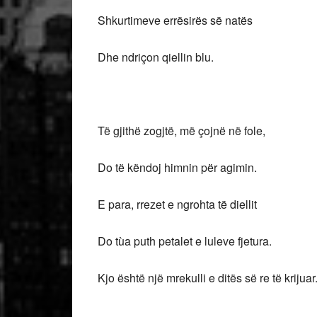
Shkurtimeve errësirës së natës
Dhe ndriçon qiellin blu.
Të gjithë zogjtë, më çojnë në fole,
Do të këndoj himnin për agimin.
E para, rrezet e ngrohta të diellit
Do tùa puth petalet e luleve fjetura.
Kjo është një mrekulli e ditës së re të krijuar