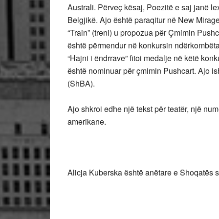
Australi. Përveç kësaj, Poezitë e saj janë 
Belgjikë. Ajo është paraqitur në New Mirage
“Train” (treni) u propozua për Çmimin Push
është përmendur në konkursin ndërkombëtar No
“Hajni i ëndrrave” fitoi medalje në këtë konk
është nominuar për çmimin Pushcart. Ajo ishte
(ShBA).
Ajo shkroi edhe një tekst për teatër, një num
amerikane.
Alicja Kuberska është anëtare e Shoqatës s