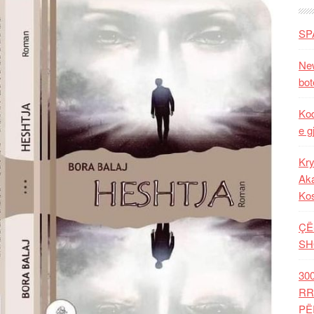
SP
New
bot
Kod
e g
Kry
Aka
Ko
ÇË
SH
30
RR
PË