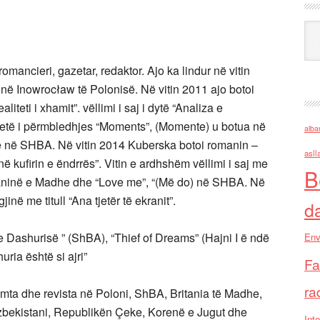
Ark
omancieri, gazetar, redaktor. Ajo ka lindur në vitin
 në Inowrocław të Polonisë. Në vitin 2011 ajo botoi
aliteti i xhamit”. vëllimi i saj i dytë “Analiza e
 tretë i përmbledhjes “Moments”, (Momente) u botua në
alba
e në SHBA. Në vitin 2014 Kuberska botoi romanin –
asll
në kufirin e ëndrrës”. Vitin e ardhshëm vëllimi i saj me
B
ritaninë e Madhe dhe “Love me”, “(Më do) në SHBA. Në
inë me titull “Ana tjetër të ekranit”.
d
 e Dashurisë ” (ShBA), “Thief of Dreams” (Hajni I ë ndë
Env
uria është si ajri”
Fa
ra
humta dhe revista në Poloni, ShBA, Britania të Madhe,
a, Uzbekistani, Republikën Çeke, Korenë e Jugut dhe
Inte