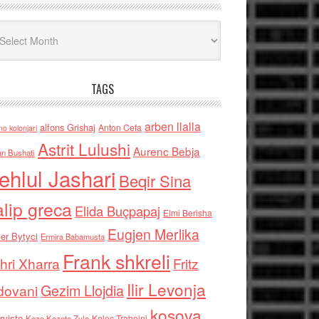
iv
TAGS
arben llalla
alfons Grishaj
Anton Cefa
no kolonjari
Astrit Lulushi
Aurenc Bebja
an Bushati
ehlul Jashari
Beqir Sina
alip greca
Elida Buçpapaj
Elmi Berisha
Eugjen Merlika
er Bytyci
Ermira Babamusta
Frank shkreli
hri Xharra
Fritz
Ilir Levonja
Gezim Llojdia
dovani
kosova
rviste
Kolec Traboini
Keze Kozeta Zylo