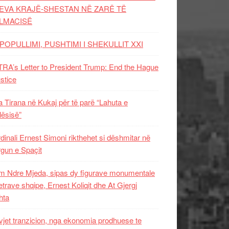
EVA KRAJË-SHESTAN NË ZARË TË
LMACISË
POPULLIMI, PUSHTIMI I SHEKULLIT XXI
RA’s Letter to President Trump: End the Hague
ustice
 Tirana në Kukaj për të parë “Lahuta e
ësisë”
dinali Ernest Simoni rikthehet si dëshmitar në
gun e Spaçit
 Ndre Mjeda, sipas dy figurave monumentale
letrave shqipe, Ernest Koliqit dhe At Gjergj
hta
vjet tranzicion, nga ekonomia prodhuese te