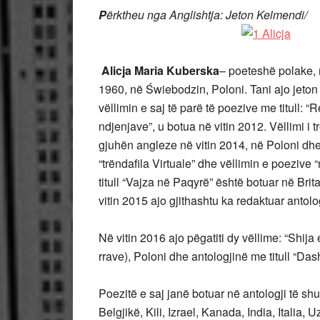
P
ërktheu nga Anglishtja: Jeton Kelmendi/
Alicja Maria Kuberska
– poeteshë polake, r
1960, në Świebodzin, Poloni. Tani ajo jeton
vëllimin e saj të parë të poezive me titull: “Re
ndjenjave”, u botua në vitin 2012. Vëllimi i
gjuhën angleze në vitin 2014, në Poloni dh
“trëndafila Virtuale” dhe vëllimin e poezive “
titull “Vajza në Paqyrë” është botuar në B
vitin 2015 ajo gjithashtu ka redaktuar antologj
Në vitin 2016 ajo pëgatiti dy vëllime: “Shija
rrave), Poloni dhe antologjinë me titull “Dash
Poezitë e saj janë botuar në antologji të s
Belgjikë, Kili, Izrael, Kanada, India, Itali