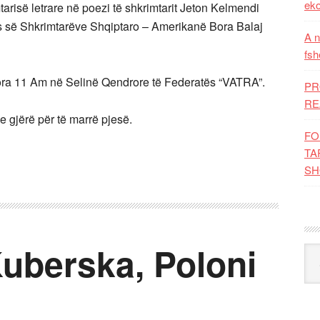
eko
arisë letrare në poezi të shkrimtarit Jeton Kelmendi
ës së Shkrimtarëve Shqiptaro – Amerikanë Bora Balaj
A n
fsh
ra 11 Am në Selinë Qendrore të Federatës “VATRA”.
PR
RE
e gjërë për të marrë pjesë.
FO
TA
SH
Kuberska, Poloni
Kat