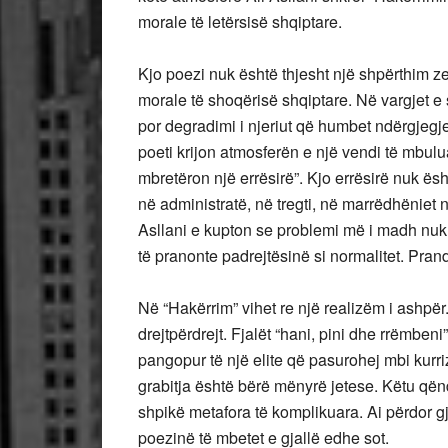
morale të letërsisë shqiptare.
Kjo poezi nuk është thjesht një shpërthim 
morale të shoqërisë shqiptare. Në vargjet e
por degradimi i njeriut që humbet ndërgjegjen
poeti krijon atmosferën e një vendi të mbulu
mbretëron një errësirë”. Kjo errësirë nuk ës
në administratë, në tregti, në marrëdhëniet n
Asllani e kupton se problemi më i madh nuk ës
të pranonte padrejtësinë si normalitet. Prand
Në “Hakërrim” vihet re një realizëm i ashpër
drejtpërdrejt. Fjalët “hani, pini dhe rrëmbeni”
pangopur të një elite që pasurohej mbi kurriz
grabitja është bërë mënyrë jetese. Këtu qën
shpikë metafora të komplikuara. Ai përdor gj
poezinë të mbetet e gjallë edhe sot.