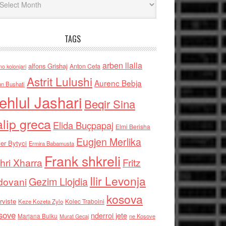
TAGS
arben llalla
alfons Grishaj
Anton Cefa
no kolonjari
Astrit Lulushi
Aurenc Bebja
an Bushati
ehlul Jashari
Beqir Sina
alip greca
Elida Buçpapaj
Elmi Berisha
Eugjen Merlika
er Bytyci
Ermira Babamusta
Frank shkreli
hri Xharra
Fritz
Ilir Levonja
Gezim Llojdia
dovani
kosova
rviste
Kolec Traboini
Keze Kozeta Zylo
sove
nderroi jete
Marjana Bulku
ne Kosove
Murat Gecaj