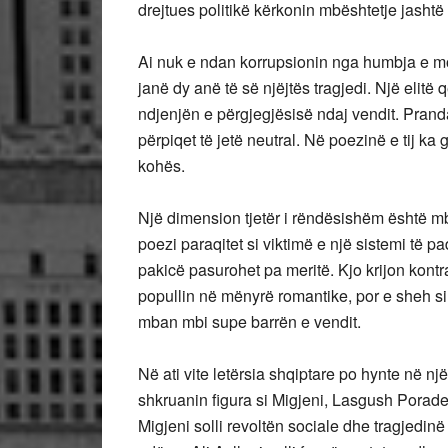
drejtues politikë kërkonin mbështetje jashtë 
Ai nuk e ndan korrupsionin nga humbja e mora
janë dy anë të së njëjtës tragjedi. Një elit
ndjenjën e përgjegjësisë ndaj vendit. Pranda
përpiqet të jetë neutral. Në poezinë e tij ka
kohës.
Një dimension tjetër i rëndësishëm është mbro
poezi paraqitet si viktimë e një sistemi të pa
pakicë pasurohet pa meritë. Kjo krijon kont
popullin në mënyrë romantike, por e sheh s
mban mbi supe barrën e vendit.
Në ati vite letërsia shqiptare po hynte në n
shkruanin figura si Migjeni, Lasgush Poradeci
Migjeni solli revoltën sociale dhe tragjedinë 