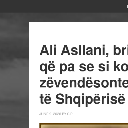
Ali Asllani, b
që pa se si k
zëvendësonte 
të Shqipërisë
JUNE 9, 2026
BY
S P