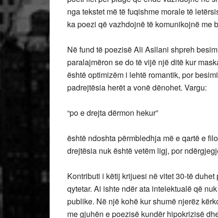
nga tekstet më të fuqishme morale të letërs
ka poezi që vazhdojnë të komunikojnë me bre
Në fund të poezisë Ali Asllani shpreh besim
paralajmëron se do të vijë një ditë kur maska
është optimizëm i lehtë romantik, por besimi 
padrejtësia herët a vonë dënohet. Vargu:
“po e drejta dërmon hekur”
është ndoshta përmbledhja më e qartë e filoz
drejtësia nuk është vetëm ligj, por ndërgjeg
Kontributi i këtij krijuesi në vitet 30-të duhet
qytetar. Ai ishte ndër ata intelektualë që nu
publike. Në një kohë kur shumë njerëz kërkon
me gjuhën e poezisë kundër hipokrizisë dhe 