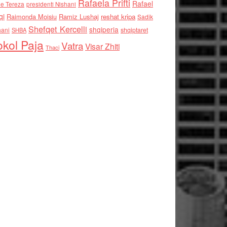
Rafaela Prifti
Rafael
e Tereza
presidenti Nishani
qi
Raimonda Moisiu
Ramiz Lushaj
reshat kripa
Sadik
Shefqet Kercelli
shqiperia
hani
shqiptaret
SHBA
kol Paja
Vatra
Visar Zhiti
Thaci