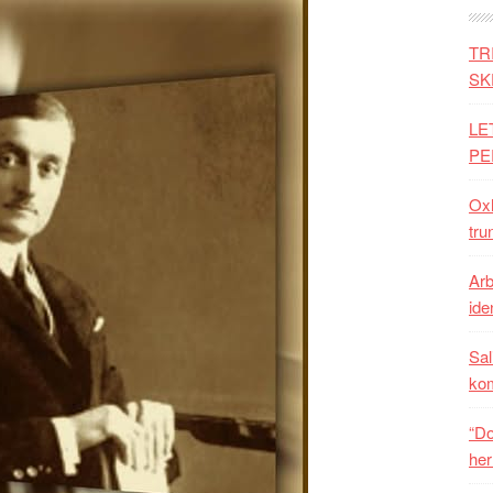
TR
SK
LE
PE
Oxh
tru
Arb
iden
Sal
ko
“Do
her