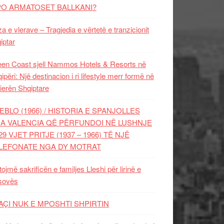
PO ARMATOSET BALLKANI?
za e vlerave – Tragjedia e vërtetë e tranzicionit
iptar
en Coast sjell Nammos Hotels & Resorts në
ipëri: Një destinacion i ri lifestyle merr formë në
ierën Shqiptare
EBLO (1966) / HISTORIA E SPANJOLLES
A VALENCIA QË PËRFUNDOI NË LUSHNJE
29 VJET PRITJE (1937 – 1966) TË NJË
LEFONATE NGA DY MOTRAT
tojmë sakrificën e familjes Lleshi për lirinë e
sovës
AÇI NUK E MPOSHTI SHPIRTIN