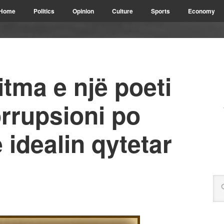
Home
Politics
Opinion
Culture
Sports
Economy
ritma e një poeti
orrupsioni po
idealin qytetar