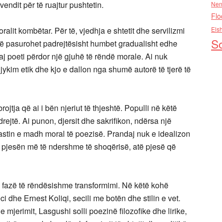
vendit për të ruajtur pushtetin.
Nen
Flo
lit kombëtar. Për të, vjedhja e shtetit dhe servilizmi
Els
So
ë që pasurohet padrejtësisht humbet gradualisht edhe
j poeti përdor një gjuhë të rëndë morale. Ai nuk
 gjykim etik dhe kjo e dallon nga shumë autorë të tjerë të
jtja që ai i bën njeriut të thjeshtë. Populli në këtë
drejtë. Ai punon, djersit dhe sakrifikon, ndërsa një
rastin e madh moral të poezisë. Prandaj nuk e idealizon
i pjesën më të ndershme të shoqërisë, atë pjesë që
jë fazë të rëndësishme transformimi. Në këtë kohë
 dhe Ernest Koliqi, secili me botën dhe stilin e vet.
e mjerimit, Lasgushi solli poezinë filozofike dhe lirike,