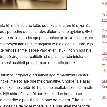
A 
Kri
shq
nta të letërsisë dhe jetës publike shqiptare të gjysmës
Gre
oet, por edhe administrator, diplomat dhe qytetar aktiv i
Shq
 30-të rrallë gjendet një personalitet që të ketë bashkuar
Riv
përvojën konkrete të drejtimit të një qyteti si Vlora. Kjo
të rëndësishme, sepse vargjet e tij nuk lindnin nga një
PU
drejtpërdrejtë me realitetin shqiptar, me administratën,
NG
n sesi pushteti po deformonte moralin publik.
— 
TE
 fillon të largohet gradualisht nga romantizmi i pastër
Kuj
 kritike, më sociale dhe më dramatike. Shqipëria e asaj
Ko
nomike, me varfëri të thellë, me analfabetizëm të madh
 Një shtresë e vogël burokratike dhe tregtare po
SP
 më e madhe e popullsisë jetonte në mjerim. Pikërisht në
”, poezinë që do të mbetej si një nga aktet më të forta