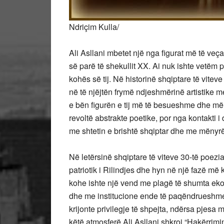
Ndriçim Kulla/
Ali Asllani mbetet një nga figurat më të veça
së parë të shekullit XX. Ai nuk ishte vetëm p
kohës së tij. Në historinë shqiptare të viteve
në të njëjtën frymë ndjeshmërinë artistike me 
e bën figurën e tij më të besueshme dhe më 
revoltë abstrakte poetike, por nga kontakti i 
me shtetin e brishtë shqiptar dhe me mënyrë
Në letërsinë shqiptare të viteve 30-të poezia
patriotik i Rilindjes dhe hyn në një fazë më
kohe ishte një vend me plagë të shumta eko
dhe me institucione ende të paqëndrueshme.
krijonte privilegje të shpejta, ndërsa pjesa
këtë atmosferë Ali Asllani shkroi “Hakërrimin