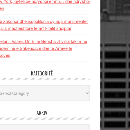
 York, qyteti që ndryshoi emrin… dhe ndryshoi
ën
i zakonor dhe isopolifonia dy nga monumentet
jalla madhështore të antikitetit shqiptar
etari i Vatrës Dr. Elmi Berisha zhvilloi takim në
deminë e Shkencave dhe të Arteve të
sovës
KATEGORITË
egoritë
ARKIV
iv