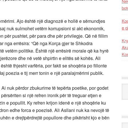
New
bot
zemërimi. Ajo është një diagnozë e hollë e sëmundjes
Kod
e g
 saj nuk sulmohet vetëm korrupsioni si akt ekonomik,
 për pushtet, për para dhe për privilegje. Që në fillim
Kry
ar nga errësira: “Që nga Korça gjer te Shkodra
Aka
htë vetëm politike. Është një errësirë morale që ka hyrë
Ko
jerëzore dhe në vetë shpirtin e elitës së kohës. Ali
htë thjesht varfëria, por fakti se shoqëria po fillonte
aj poezia e tij merr tonin e një paralajmërimi publik.
Kat
. Ai nuk përdor zbukurime të tepërta poetike, por godet
 përsëriten si një refren ironik për të treguar etjen e
in e popullit. Ky refren krijon idenë e një shoqërie ku
dron edhe forca e poezisë. Ali Asllani nuk ka nevojë të
uhën e drejtpërdrejtë popullore dhe pikërisht kjo e bën
Ark