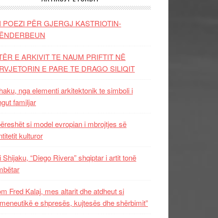
I POEZI PËR GJERGJ KASTRIOTIN-
ËNDERBEUN
TËR E ARKIVIT TE NAUM PRIFTIT NË
RVJETORIN E PARE TE DRAGO SILIQIT
aku, nga elementi arkitektonik te simboli i
ngut familjar
ëreshët si model evropian i mbrojtjes së
titetit kulturor
i Shijaku, “Diego Rivera” shqiptar i artit tonë
mbëtar
m Fred Kalaj, mes altarit dhe atdheut si
meneutikë e shpresës, kujtesës dhe shërbimit”