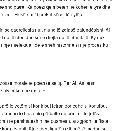
isë shqiptare. Ka poezi që mbeten në kohën e tyre dhe
zat. “Hakërrimi” i përket kësaj të dytës.
in se padrejtësia nuk mund të zgjasë pafundësisht. Ai
t do të bien dhe kur e drejta do të triumfojë. Ky nuk
i një intelektuali që e sheh historinë si një proces ku
ofisë morale të poezisë së tij. Për Ali Asllanin
je historike dhe morale.
 parë jo vetëm si kontribut letrar, por edhe si kontribut
k pranuan të heshtnin përballë deformimit të jetës
in të përshtateshin me pushtetin, ai zgjodhi të fliste
korrupsionit. Kjo e bën figurën e tij më të madhe se