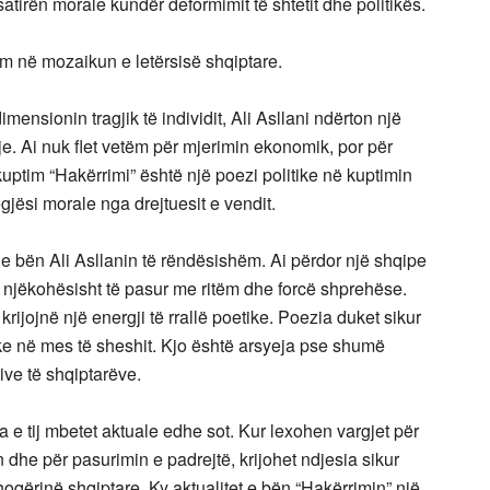
satirën morale kundër deformimit të shtetit dhe politikës.
m në mozaikun e letërsisë shqiptare.
nsionin tragjik të individit, Ali Asllani ndërton një
eje. Ai nuk flet vetëm për mjerimin ekonomik, por për
uptim “Hakërrimi” është një poezi politike në kuptimin
egjësi morale nga drejtuesit e vendit.
 e bën Ali Asllanin të rëndësishëm. Ai përdor një shqipe
or njëkohësisht të pasur me ritëm dhe forcë shprehëse.
 krijojnë një energji të rrallë poetike. Poezia duket sikur
like në mes të sheshit. Kjo është arsyeja pse shumë
ive të shqiptarëve.
 e tij mbetet aktuale edhe sot. Kur lexohen vargjet për
in dhe për pasurimin e padrejtë, krijohet ndjesia sikur
oqërinë shqiptare. Ky aktualitet e bën “Hakërrimin” një