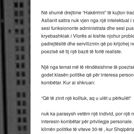
Në shumë drejtime “Hakërrimi” të kujton tradi
Asllanit satira nuk vjen nga një intelektual 
sesi funksiononte administrata dhe sesi push
kryebashkiak i Vlorës ai kishte njohur proble
padrejtësitë dhe servilizmin që po krijohej n
poezisë së tij një bazë të fortë realiste.
Një nga temat më të rëndësishme të poezisë 
godet klasën politike që për interesa persona
kombëtar. Kur ai shkruan:
“Që të zinit një kolltuk, aq u ulët u përkulët”
nuk ka parasysh vetëm një individ, por një men
interesin kombëtar për privilegje personale
klimën politike të viteve 30-të , kur Shqipë