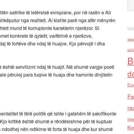
tën satirike të letërsisë evropiane, por në rastin e Ali
i shkëputur nga realiteti. Ai kishte parë nga afër mënyrën
teti mund të korruptonte karakterin njerëzor. Si
met konkrete të qytetit, varfërinë e njerëzve,
alba
daj të fortëve dhe ndaj të huajve. Kjo përvojë i dha
asll
B
është servilizmi ndaj të huajit. Në shumë vargje poeti
d
le përulej para fuqive të huaja dhe harronte dinjitetin
Env
Fa
ra
talitet të tërë politik që ishte i gatshëm të sakrifikonte
Inte
. Kjo kritikë është shumë e rëndësishme për të kuptuar
Ko
ria ndodhej nën ndikime të forta të huaja dhe kur shumë