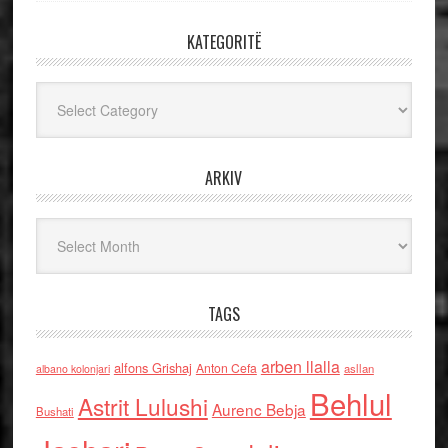
KATEGORITË
Kategoritë
ARKIV
Arkiv
TAGS
arben llalla
alfons Grishaj
Anton Cefa
asllan
albano kolonjari
Behlul
Astrit Lulushi
Aurenc Bebja
Bushati