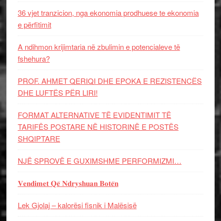
36 vjet tranzicion, nga ekonomia prodhuese te ekonomia
e përfitimit
A ndihmon krijimtaria në zbulimin e potencialeve të
fshehura?
PROF. AHMET QERIQI DHE EPOKA E REZISTENCЁS
DHE LUFTЁS PЁR LIRI!
FORMAT ALTERNATIVE TË EVIDENTIMIT TË
TARIFËS POSTARE NË HISTORINË E POSTËS
SHQIPTARE
NJË SPROVË E GUXIMSHME PERFORMIZMI…
𝐕𝐞𝐧𝐝𝐢𝐦𝐞𝐭 𝐐𝐞̈ 𝐍𝐝𝐫𝐲𝐬𝐡𝐮𝐚𝐧 𝐁𝐨𝐭𝐞̈𝐧
Lek Gjolaj – kalorësi fisnik i Malësisë