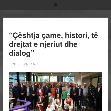
“Çështja çame, histori, të
drejtat e njeriut dhe
dialog”
JUNE 9, 2026
BY
S P