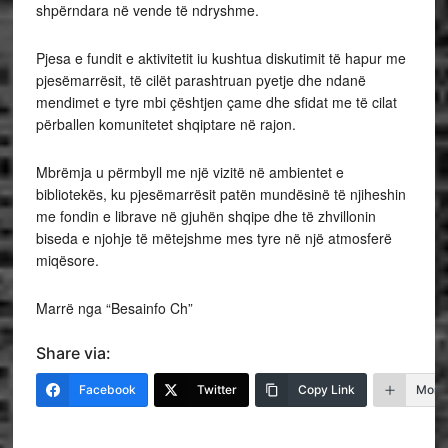
shpërndara në vende të ndryshme.
Pjesa e fundit e aktivitetit iu kushtua diskutimit të hapur me
pjesëmarrësit, të cilët parashtruan pyetje dhe ndanë
mendimet e tyre mbi çështjen çame dhe sfidat me të cilat
përballen komunitetet shqiptare në rajon.
Mbrëmja u përmbyll me një vizitë në ambientet e
bibliotekës, ku pjesëmarrësit patën mundësinë të njiheshin
me fondin e librave në gjuhën shqipe dhe të zhvillonin
biseda e njohje të mëtejshme mes tyre në një atmosferë
miqësore.
Marrë nga “Besainfo Ch”
Share via:
Facebook
Twitter
Copy Link
More