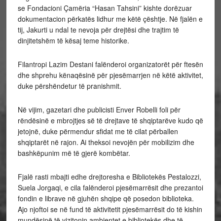
se Fondacioni Çamëria “Hasan Tahsini” kishte dorëzuar
dokumentacion përkatës lidhur me këtë çështje. Në fjalën e
tij, Jakurti u ndal te nevoja për drejtësi dhe trajtim të
dinjitetshëm të kësaj teme historike.
Filantropi Lazim Destani falënderoi organizatorët për ftesën
dhe shprehu kënaqësinë për pjesëmarrjen në këtë aktivitet,
duke përshëndetur të pranishmit.
Në vijim, gazetari dhe publicisti Enver Robelli foli për
rëndësinë e mbrojtjes së të drejtave të shqiptarëve kudo që
jetojnë, duke përmendur sfidat me të cilat përballen
shqiptarët në rajon. Ai theksoi nevojën për mobilizim dhe
bashkëpunim më të gjerë kombëtar.
Fjalë rasti mbajti edhe drejtoresha e Bibliotekës Pestalozzi,
Suela Jorgaqi, e cila falënderoi pjesëmarrësit dhe prezantoi
fondin e librave në gjuhën shqipe që posedon biblioteka.
Ajo njoftoi se në fund të aktivitetit pjesëmarrësit do të kishin
mundësinë të vizitonin ambientet e bibliotekës dhe të