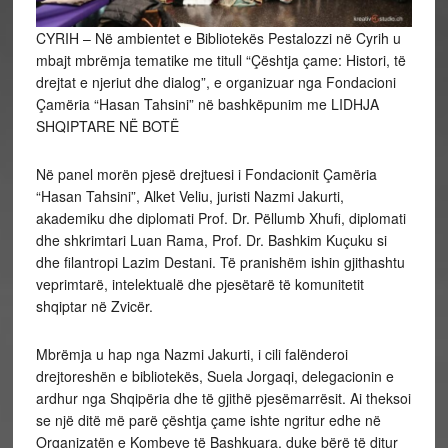
CYRIH – Në ambientet e Bibliotekës Pestalozzi në Cyrih u
mbajt mbrëmja tematike me titull “Çështja çame: Histori, të
drejtat e njeriut dhe dialog”, e organizuar nga Fondacioni
Çamëria “Hasan Tahsini” në bashkëpunim me LIDHJA
SHQIPTARE NË BOTË
Në panel morën pjesë drejtuesi i Fondacionit Çamëria
“Hasan Tahsini”, Alket Veliu, juristi Nazmi Jakurti,
akademiku dhe diplomati Prof. Dr. Pëllumb Xhufi, diplomati
dhe shkrimtari Luan Rama, Prof. Dr. Bashkim Kuçuku si
dhe filantropi Lazim Destani. Të pranishëm ishin gjithashtu
veprimtarë, intelektualë dhe pjesëtarë të komunitetit
shqiptar në Zvicër.
Mbrëmja u hap nga Nazmi Jakurti, i cili falënderoi
drejtoreshën e bibliotekës, Suela Jorgaqi, delegacionin e
ardhur nga Shqipëria dhe të gjithë pjesëmarrësit. Ai theksoi
se një ditë më parë çështja çame ishte ngritur edhe në
Organizatën e Kombeve të Bashkuara, duke bërë të ditur