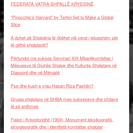
FEDERATA VATRA SHPALLË KRYESINË
“Pinocchio’s Harvard” by Tertini Set to Make a Global
Slice
A duhet që Shqipëria të ribëhet një vend i jetueshëm për
të gjithë shqiptarët?
Përfundoi me sukses Seminari XIX Mbarëkombëtar i
Mësuesve të Gjuhës Shqipe dhe Kulturës Shqiptare në
Diasporë dhe në Mërgatë
Pse dhe kush e vrau Hasan Riza Pashën?
Gruaja shqiptare në SHBA mes sukseseve dhe sfidave
të së ardhmes
Fjalori i Kristoforidhit (1904): Monument leksikografik,
etnogjeografik dhe i identitetit kombëtar shqiptar