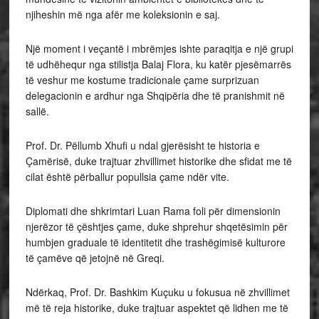
njiheshin më nga afër me koleksionin e saj.
Një moment i veçantë i mbrëmjes ishte paraqitja e një grupi
të udhëhequr nga stilistja Balaj Flora, ku katër pjesëmarrës
të veshur me kostume tradicionale çame surprizuan
delegacionin e ardhur nga Shqipëria dhe të pranishmit në
sallë.
Prof. Dr. Pëllumb Xhufi u ndal gjerësisht te historia e
Çamërisë, duke trajtuar zhvillimet historike dhe sfidat me të
cilat është përballur popullsia çame ndër vite.
Diplomati dhe shkrimtari Luan Rama foli për dimensionin
njerëzor të çështjes çame, duke shprehur shqetësimin për
humbjen graduale të identitetit dhe trashëgimisë kulturore
të çamëve që jetojnë në Greqi.
Ndërkaq, Prof. Dr. Bashkim Kuçuku u fokusua në zhvillimet
më të reja historike, duke trajtuar aspektet që lidhen me të