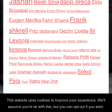
Jashari
dalip greca
Beqir Sina
Elida
Buçpapaj
Enver Bytyci
Elmi Berisha
Ermira Babamusta
Frank
Eugjen Merlika
Fahri Xharra
shkreli
Ilir
Gezim Llojdia
Fritz radovani
Levonja
Interviste
Kolec Traboini
Keze Kozeta Zylo
kosova
Kosove
nderroi jete
Marjana Bulku
ne
Murat Gecaj
Rafaela Prifti
Rafael
Nene Tereza
Kosove
presidenti Nishani
Floqi
Raimonda Moisiu
Ramiz Lushaj
reshat kripa
Sadik Elshani
Sokol
Shefqet Kercelli
shqiperia
shqiptaret
SHBA
Paja
Vatra
Visar Zhiti
Thaci
This website uses cookies to improve your experience. We'll
assume you're ok with this, but you can opt-out if you wish.