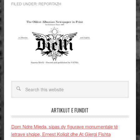
FILED UNDER:
REPORTAZH
ARTIKUJT E FUNDIT
Dom Ndre Mjeda, sipas dy figurave monumentale të
letrave shqipe, Ernest Koliqit dhe At Gjergj Fishta