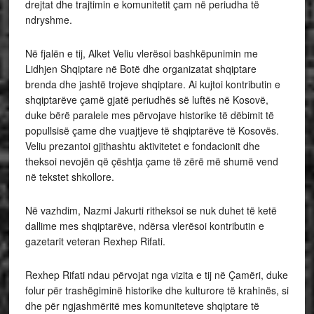
drejtat dhe trajtimin e komunitetit çam në periudha të
ndryshme.
Në fjalën e tij, Alket Veliu vlerësoi bashkëpunimin me
Lidhjen Shqiptare në Botë dhe organizatat shqiptare
brenda dhe jashtë trojeve shqiptare. Ai kujtoi kontributin e
shqiptarëve çamë gjatë periudhës së luftës në Kosovë,
duke bërë paralele mes përvojave historike të dëbimit të
popullsisë çame dhe vuajtjeve të shqiptarëve të Kosovës.
Veliu prezantoi gjithashtu aktivitetet e fondacionit dhe
theksoi nevojën që çështja çame të zërë më shumë vend
në tekstet shkollore.
Në vazhdim, Nazmi Jakurti ritheksoi se nuk duhet të ketë
dallime mes shqiptarëve, ndërsa vlerësoi kontributin e
gazetarit veteran Rexhep Rifati.
Rexhep Rifati ndau përvojat nga vizita e tij në Çamëri, duke
folur për trashëgiminë historike dhe kulturore të krahinës, si
dhe për ngjashmëritë mes komuniteteve shqiptare të