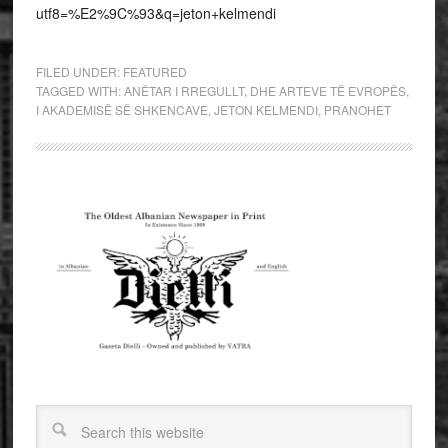
utf8=%E2%9C%93&q=jeton+kelmendi
FILED UNDER:
FEATURED
TAGGED WITH:
ANËTAR I RREGULLT
,
DHE ARTEVE TË EVROPËS
,
I AKADEMISË SË SHKENCAVE
,
JETON KELMENDI
,
PRANOHET