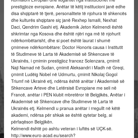
prestigjioze evropiane. Anëtar të këtij institucioni janë edhe
disa shqiptarë të tjerë, personalitete të njohura të shkencës
dhe kulturës shqiptare siç janë Rexhep Ismaili, Nexhat
Daci, Qendrim Gashi etj. Akademik Jeton Kelmendi është
shkrimtar nga Kosova dhe është njëri nga më të njohurit
ndërkombëtarisht, dhe si poet është laurat i shumë
çmimeve ndërkombëtare: Doctor Honoris causa i Institutit
të Studimeve të Larta të Akademisë së Shkencave të
Ukrainës, i çmimin prestigjioz francez Solenzara, çmimit
Naji Namad në Sudan, çmimit Aleksandri i Madh në Greqi,
çmimit Ludëig Nobel në Udmurtu, çmimit Nikolaj Gogol
Triumf në Ukrainë etj, ndërsa është anëtar i Akademisë së
Shkencave Arteve dhe Letërsisë Evropiane me seli në
Francë, anëtar i PEN klubit mbretëror të Belgjikës, Anëtar i
Akademisë së Shkencave dhe Studimeve të Larta të
Ukrainës etj. Kelmendi u pranua anëtar i rregullt në këtë
akademi, ndërsa për shkak se është qytetar belg, ai
përfaqëson Belgjikën.
Kelmendi është po ashtu veteran i luftës së UÇK-së.
http://www.euro-acad.eu/search?