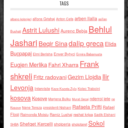
TAGS
arben llalla
alfons Grishaj
Anton Cefa
asllan
albano kolonjari
Behlul
Astrit Lulushi
Aurenc Bebja
Bushati
Jashari
dalip greca
Beqir Sina
Elida
Buçpapaj
Enver Bytyci
Elmi Berisha
Ermira Babamusta
Frank
Eugjen Merlika
Fahri Xharra
shkreli
Ilir
Gezim Llojdia
Fritz radovani
Levonja
Interviste
Kolec Traboini
Keze Kozeta Zylo
kosova
Kosove
nderroi jete
Marjana Bulku
ne
Murat Gecaj
Rafaela Prifti
Rafael
Nene Tereza
Kosove
presidenti Nishani
Floqi
Raimonda Moisiu
Ramiz Lushaj
reshat kripa
Sadik Elshani
Sokol
Shefqet Kercelli
shqiperia
shqiptaret
SHBA