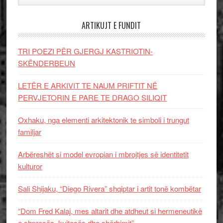
ARTIKUJT E FUNDIT
TRI POEZI PËR GJERGJ KASTRIOTIN-
SKËNDERBEUN
LETËR E ARKIVIT TE NAUM PRIFTIT NË
PERVJETORIN E PARE TE DRAGO SILIQIT
Oxhaku, nga elementi arkitektonik te simboli i trungut
familjar
Arbëreshët si model evropian i mbrojtjes së identitetit
kulturor
Sali Shijaku, “Diego Rivera” shqiptar i artit tonë kombëtar
“Dom Fred Kalaj, mes altarit dhe atdheut si hermeneutikë
e shpresës, kujtesës dhe shërbimit”