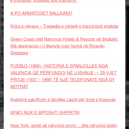
A PO ARMATOSET BALLKANI?
Kriza e vlerave – Tragjedia e vërtetë e tranzicionit shqiptar
Green Coast sjell Nammos Hotels & Resorts në Shqipëri:
Një destinacion i ri lifestyle merr formë në Rivierën
Shqiptare
PUEBLO (1966) / HISTORIA E SPANJOLLES NGA
VALENCIA QË PËRFUNDOI NË LUSHNJE — 29 VJET
PRITJE (1937 – 1966) TË NJË TELEFONATE NGA DY
MOTRAT
Kujtojmë sakrificën e familjes Lleshi për lirinë e Kosovës
SPAÇI NUK E MPOSHTI SHPIRTIN
New York, qyteti që ndryshoi emrin… dhe ndryshoi botën