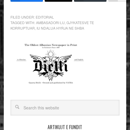
FILED UNDER:
EDITORIAL
TAGGED WITH:
AMBASADORI LU
,
GJYKATESVE TE
KORRUPTUAR
,
IU NDALUA HYRJA NE SHBA
ARTIKUJT E FUNDIT