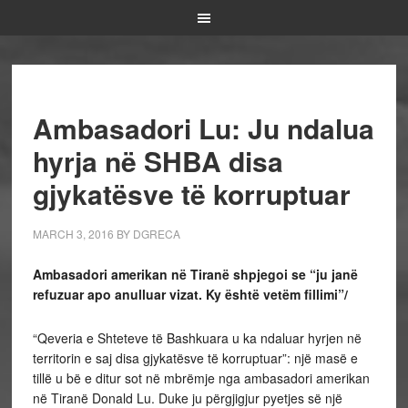
Ambasadori Lu: Ju ndalua
hyrja në SHBA disa
gjykatësve të korruptuar
MARCH 3, 2016
BY
DGRECA
Ambasadori amerikan në Tiranë shpjegoi se “ju janë
refuzuar apo anulluar vizat. Ky është vetëm fillimi”/
“Qeveria e Shteteve të Bashkuara u ka ndaluar hyrjen në
territorin e saj disa gjykatësve të korruptuar”: një masë e
tillë u bë e ditur sot në mbrëmje nga ambasadori amerikan
në Tiranë Donald Lu. Duke ju përgjigjur pyetjes së një