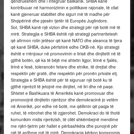
qëndrueshëm dhe i integruar ballkanik. SHBA kanë
kontribuuar në harmonizimin e politikave rajonale, të cilat
kanë gjeneruar stabilitet dhe siguri më të madhe për
Shqipërinë dhe pjesën tjetër të Europës Juglindore.
Sot, SHBA kanë një vizion dhe strategji për një botë më të
mirë. Strategjia e SHBA është një strategji partneritetesh
që afirmon rolin jetësor që kanë NATO dhe aleanca të tjera
që kanë SHBA, duke përfshirë edhe OKB-në. Kjo strategji
është e rrënjosur në promovimin e lirisë dhe dinjitetit në të
gjithë botën, që ka të bëjë me shtetin ligjor, lirinë e fjalës,
lirinë e fesë, tolerancën fetare dhe etnike, të drejtat dhe
respektin për gratë, dhe respektin për pronën private etj.
Strategjia e SHBA është për të siguruar një botë ku të
gjithë njerëzit të jetojnë me dinjitet, në liri dhe në paqe.
Shtetet e Bashkuara të Amerikës kanë promovuar dhe
promovojnë dinjitetin njerëzor dhe demokracinë jo vetëm
në Amerikë, por edhe në botë, me qëllimin që paqja të
ruhet, të mbrohet dhe të zgjerohet. Demokraci do të thotë
komunikim midis njerëzish, të cilët shkëmbejnë mendime
me njëri-tjetrin për hallet e përbashkëta dhe punojnë për
një të ardhme më të mirë. Demokracia kërkon kompromis,