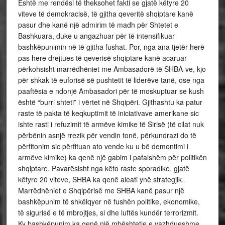
Është me rendësi të theksohet fakti se gjatë këtyre 20
viteve të demokracisë, të gjitha qeveritë shqiptare kanë
pasur dhe kanë një admirim të madh për Shtetet e
Bashkuara, duke u angazhuar për të intensifikuar
bashkëpunimin në të gjitha fushat. Por, nga ana tjetër herë
pas here drejtues të qeverisë shqiptare kanë acaruar
përkohsisht marrëdhëniet me Ambasadorë të SHBA-ve, kjo
për shkak të euforisë së pushtetit të liderëve tanë, ose nga
paaftësia e ndonjë Ambasadori për të moskuptuar se kush
është “burri shteti” i vërtet në Shqipëri. Gjithashtu ka patur
raste të pakta të keqkuptimit të iniciativave amerikane sic
ishte rasti i refuzimit të armëve kimike të Sirisë (të cilat nuk
përbënin asnjë rrezik për vendin tonë, përkundrazi do të
përfitonim sic përfituan ato vende ku u bë demontimi i
armëve kimike) ka qenë një gabim i pafalshëm për politikën
shqiptare. Pavarësisht nga këto raste sporadike, gjatë
këtyre 20 viteve, SHBA ka qenë aleati ynë strategjik.
Marrëdhëniet e Shqipërisë me SHBA kanë pasur një
bashkëpunim të shkëlqyer në fushën politike, ekonomike,
të sigurisë e të mbrojtjes, si dhe luftës kundër terrorizmit.
Ky bashkëpunim ka qenë një mbështetje e vazhdueshme