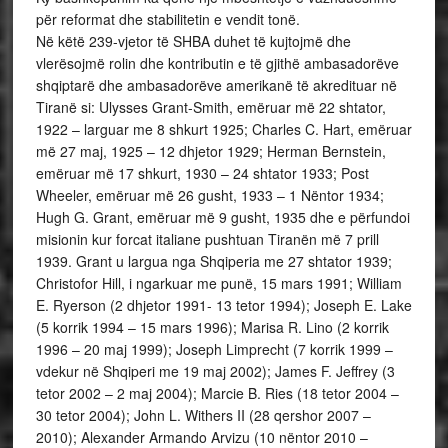
për reformat dhe stabilitetin e vendit tonë.
Në këtë 239-vjetor të SHBA duhet të kujtojmë dhe
vlerësojmë rolin dhe kontributin e të gjithë ambasadorëve
shqiptarë dhe ambasadorëve amerikanë të akredituar në
Tiranë si: Ulysses Grant-Smith, emëruar më 22 shtator,
1922 – larguar me 8 shkurt 1925; Charles C. Hart, emëruar
më 27 maj, 1925 – 12 dhjetor 1929; Herman Bernstein,
emëruar më 17 shkurt, 1930 – 24 shtator 1933; Post
Wheeler, emëruar më 26 gusht, 1933 – 1 Nëntor 1934;
Hugh G. Grant, emëruar më 9 gusht, 1935 dhe e përfundoi
misionin kur forcat italiane pushtuan Tiranën më 7 prill
1939. Grant u largua nga Shqiperia me 27 shtator 1939;
Christofor Hill, i ngarkuar me punë, 15 mars 1991; William
E. Ryerson (2 dhjetor 1991- 13 tetor 1994); Joseph E. Lake
(5 korrik 1994 – 15 mars 1996); Marisa R. Lino (2 korrik
1996 – 20 maj 1999); Joseph Limprecht (7 korrik 1999 –
vdekur në Shqiperi me 19 maj 2002); James F. Jeffrey (3
tetor 2002 – 2 maj 2004); Marcie B. Ries (18 tetor 2004 –
30 tetor 2004); John L. Withers II (28 qershor 2007 –
2010); Alexander Armando Arvizu (10 nëntor 2010 –