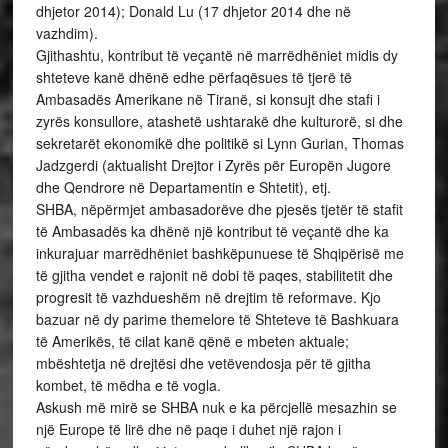
dhjetor 2014); Donald Lu (17 dhjetor 2014 dhe në
vazhdim).
Gjithashtu, kontribut të veçantë në marrëdhëniet midis dy
shteteve kanë dhënë edhe përfaqësues të tjerë të
Ambasadës Amerikane në Tiranë, si konsujt dhe stafi i
zyrës konsullore, atashetë ushtarakë dhe kulturorë, si dhe
sekretarët ekonomikë dhe politikë si Lynn Gurian, Thomas
Jadzgerdi (aktualisht Drejtor i Zyrës për Europën Jugore
dhe Qendrore në Departamentin e Shtetit), etj.
SHBA, nëpërmjet ambasadorëve dhe pjesës tjetër të stafit
të Ambasadës ka dhënë një kontribut të veçantë dhe ka
inkurajuar marrëdhëniet bashkëpunuese të Shqipërisë me
të gjitha vendet e rajonit në dobi të paqes, stabilitetit dhe
progresit të vazhdueshëm në drejtim të reformave. Kjo
bazuar në dy parime themelore të Shteteve të Bashkuara
të Amerikës, të cilat kanë qënë e mbeten aktuale;
mbështetja në drejtësi dhe vetëvendosja për të gjitha
kombet, të mëdha e të vogla.
Askush më mirë se SHBA nuk e ka përcjellë mesazhin se
një Europe të lirë dhe në paqe i duhet një rajon i