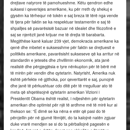
drejtave natyrore të pamohueshme. Këtu qendron edhe
suksesi i qeverisjes amerikane, ku për rreth dy shekuj e
gjysëm ka tërhequr në tokën e saj breza të tërë nga vende
të tjera për faktin se ka respektuar testamentin e saj të
shpalljes së pavarësisië bazuar në idealet dhe filozofinë e
saj se njerëzit janë krijuar me të drejta të barabarta.
Megjithëse kanë kaluar 239 vjet, demokracia amerikane ka
qenë dhe mbetet e suksesshme për faktin se drejtuesit e
politikës amerikane, pavarësisht sukseseve që ka arritur në
standardin e jetesës dhe zhvillimin ekonomik, ata janë
realistë dhe përgjegjësia e tyre nënkupton për të bërë më
të mirën për vendin dhe qytetarin. Natyrisht, Amerika nuk
është përfekte në gjithcka, por qeveritarët e saj, punojnë
dhe janë të përkushtuar cdo ditë për të rregulluar ato të
meta që shqetësojnë qytetarin amerikan Vizioni i
Presidentit Obama është realist, i ndjeshëm për qytetarin
amerikan dhe optimist për një të ardhme më të mirë kur ai
thekson se: “E dimë se ka nëna e etër që pasi do të
përcjellin për në gjumë fëmijët, do ta kalojnë natën zgjuar
duke vrarë mendjen se si do ta përballojnë pagesën e