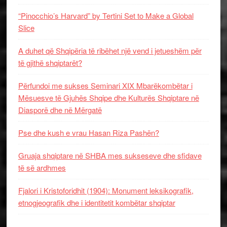
“Pinocchio’s Harvard” by Tertini Set to Make a Global
Slice
A duhet që Shqipëria të ribëhet një vend i jetueshëm për
të gjithë shqiptarët?
Përfundoi me sukses Seminari XIX Mbarëkombëtar i
Mësuesve të Gjuhës Shqipe dhe Kulturës Shqiptare në
Diasporë dhe në Mërgatë
Pse dhe kush e vrau Hasan Riza Pashën?
Gruaja shqiptare në SHBA mes sukseseve dhe sfidave
të së ardhmes
Fjalori i Kristoforidhit (1904): Monument leksikografik,
etnogjeografik dhe i identitetit kombëtar shqiptar