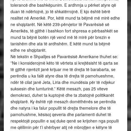
tolerancë dhe bashkëpunim. E ardhmja u përket atyre që
duan të ndërtojnë, jo të shkatërrojnë. E kjo është bërë
realitet në Amerikë. Por, këtë mund ta bëjmë më mirë edhe
ne shqiptarët. Në këtë 239-përvjetor të Pavarësisë së
Amerikës, të gjithë i bashkon fort shpresa e përbashkët se
mund ta bëjnë botën një vend më të mirë për brezin e
tanishëm dhe ata të ardhshëm. E këtë mund ta bëjmë
edhe ne shqiptarët.
Në tekstin e Shpalljes së Pavarësisë Amerikane thuhet se:
”Ne i konsiderojmë këto të vërteta si krejtësisht të qarta se
të gjithë njerëzit janë krijuar me të drejta të barabarta, se
perëndia u ka falë atyre disa të drejta të pamohueshme,
ndër të cilat janë Jeta, Liria dhe mundësia për të ndjekur
suksesin dhe lumturinë.” Këtë mesazh, pas 25 viteve
demokraci, duhet ta kuptojnë dhe ta zbatojnë politikanët
shqiptarë. Ky është një mesazh domëthënës se perëndia
dhe natyra i ka falur popullit të drejta themelore dhe të
pamohushme, kësisoj qeveria dhe parlamenti duhet të
respektojë popullin e saj duke qenë se krijohen nga populli
me qëllimin për t’i shërbyer atij në mbrojtjen e këtyre të