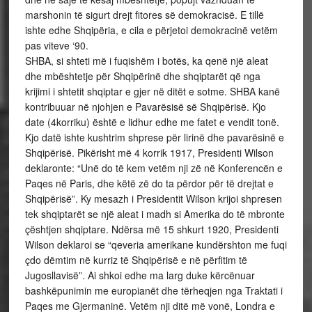
marshonin të sigurt drejt fitores së demokracisë. E tillë
ishte edhe Shqipëria, e cila e përjetoi demokracinë vetëm
pas viteve ‘90.
SHBA, si shteti më i fuqishëm i botës, ka qenë një aleat
dhe mbështetje për Shqipërinë dhe shqiptarët që nga
krijimi i shtetit shqiptar e gjer në ditët e sotme. SHBA kanë
kontribuuar në njohjen e Pavarësisë së Shqipërisë. Kjo
date (4korriku) është e lidhur edhe me fatet e vendit tonë.
Kjo datë ishte kushtrim shprese për lirinë dhe pavarësinë e
Shqipërisë. Pikërisht më 4 korrik 1917, Presidenti Wilson
deklaronte: “Unë do të kem vetëm nji zë në Konferencën e
Paqes në Paris, dhe këtë zë do ta përdor për të drejtat e
Shqipërisë”. Ky mesazh i Presidentit Wilson krijoi shpresen
tek shqiptarët se një aleat i madh si Amerika do të mbronte
çështjen shqiptare. Ndërsa më 15 shkurt 1920, Presidenti
Wilson deklaroi se “qeveria amerikane kundërshton me fuqi
çdo dëmtim në kurriz të Shqipërisë e në përfitim të
Jugosllavisë”. Ai shkoi edhe ma larg duke kërcënuar
bashkëpunimin me europianët dhe tërheqjen nga Traktati i
Paqes me Gjermaninë. Vetëm nji ditë më vonë, Londra e