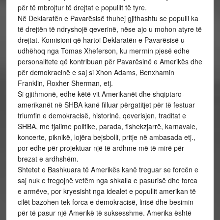
për të mbrojtur të drejtat e popullit të tyre.
Në Deklaratën e Pavarësisë thuhej gjithashtu se populli ka
të drejtën të ndryshojë qeverinë, nëse ajo u mohon atyre të
drejtat. Komisioni që hartoi Deklaratën e Pavarësisë u
udhëhoq nga Tomas Xheferson, ku merrnin pjesë edhe
personalitete që kontribuan për Pavarësinë e Amerikës dhe
për demokracinë e saj si Xhon Adams, Benxhamin
Franklin, Roxher Sherman, etj.
Si gjithmonë, edhe këtë vit Amerikanët dhe shqiptaro-
amerikanët në SHBA kanë filluar përgatitjet për të festuar
triumfin e demokracisë, historinë, qeverisjen, traditat e
SHBA, me fjalime politike, parada, fishekzjarrë, karnavale,
koncerte, piknikë, lojëra bejsbolli, pritje në ambasada etj.,
por edhe për projektuar një të ardhme më të mirë për
brezat e ardhshëm.
Shtetet e Bashkuara të Amerikës kanë treguar se forcën e
saj nuk e tregojnë vetëm nga shkalla e pasurisë dhe forca
e armëve, por kryesisht nga idealet e popullit amerikan të
cilët bazohen tek forca e demokracisë, lirisë dhe besimin
për të pasur një Amerikë të suksesshme. Amerika është