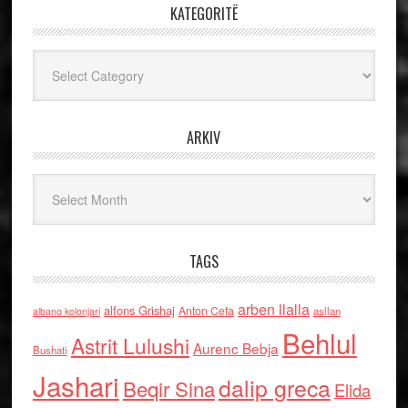
KATEGORITË
Kategoritë
ARKIV
Arkiv
TAGS
arben llalla
alfons Grishaj
Anton Cefa
asllan
albano kolonjari
Behlul
Astrit Lulushi
Aurenc Bebja
Bushati
Jashari
dalip greca
Beqir Sina
Elida