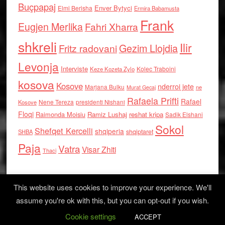
Buçpapaj
Enver Bytyci
Elmi Berisha
Ermira Babamusta
Frank
Eugjen Merlika
Fahri Xharra
shkreli
Ilir
Gezim Llojdia
Fritz radovani
Levonja
Interviste
Kolec Traboini
Keze Kozeta Zylo
kosova
Kosove
nderroi jete
Marjana Bulku
ne
Murat Gecaj
Rafaela Prifti
Rafael
Nene Tereza
Kosove
presidenti Nishani
Floqi
Raimonda Moisiu
Ramiz Lushaj
reshat kripa
Sadik Elshani
Sokol
Shefqet Kercelli
shqiperia
shqiptaret
SHBA
Paja
Vatra
Visar Zhiti
Thaci
This website uses cookies to improve your experience. We'll
assume you're ok with this, but you can opt-out if you wish.
Cookie settings
Log in
ACCEPT