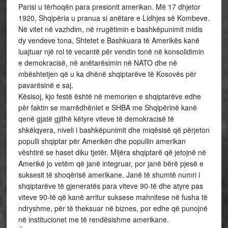
Parisi u tërhoqën para presionit amerikan. Më 17 dhjetor
1920, Shqipëria u pranua si anëtare e Lidhjes së Kombeve.
Në vitet në vazhdim, në rrugëtimin e bashkëpunimit midis
dy vendeve tona, Shtetet e Bashkuara të Amerikës kanë
luajtuar një rol të vecantë për vendin tonë në konsolidimin
e demokracisë, në anëtarësimin në NATO dhe në
mbështetjen që u ka dhënë shqiptarëve të Kosovës për
pavarësinë e saj.
Kësisoj, kjo festë është në memorien e shqiptarëve edhe
për faktin se marrëdhëniet e SHBA me Shqipërinë kanë
qenë gjatë gjithë këtyre viteve të demokracisë të
shkëlqyera, niveli i bashkëpunimit dhe miqësisë që përjeton
populli shqiptar për Amerikën dhe popullin amerikan
vështirë se haset diku tjetër. Mijëra shqiptarë që jetojnë në
Amerikë jo vetëm që janë integruar, por janë bërë pjesë e
suksesit të shoqërisë amerikane. Janë të shumtë numri i
shqiptarëve të gjeneratës para viteve 90-të dhe atyre pas
viteve 90-të që kanë arritur suksese mahnitese në fusha të
ndryshme, për të theksuar në biznes, por edhe që punojnë
në institucionet me të rendësishme amerikane.