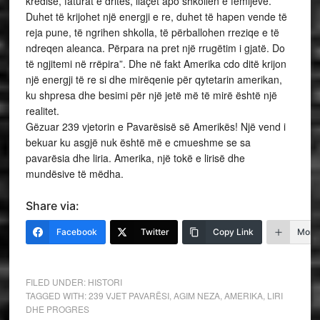
kredisë, faturat e dritës, ilaçet apo shkollën e fëmijëve.
Duhet të krijohet një energji e re, duhet të hapen vende të
reja pune, të ngrihen shkolla, të përballohen rreziqe e të
ndreqen aleanca. Përpara na pret një rrugëtim i gjatë. Do
të ngjitemi në rrëpira”. Dhe në fakt Amerika cdo ditë krijon
një energji të re si dhe mirëqenie për qytetarin amerikan,
ku shpresa dhe besimi për një jetë më të mirë është një
realitet.
Gëzuar 239 vjetorin e Pavarësisë së Amerikës! Një vend i
bekuar ku asgjë nuk është më e cmueshme se sa
pavarësia dhe liria. Amerika, një tokë e lirisë dhe
mundësive të mëdha.
Share via:
Facebook
Twitter
Copy Link
More
FILED UNDER:
HISTORI
TAGGED WITH:
239 VJET PAVARËSI
,
AGIM NEZA
,
AMERIKA
,
LIRI
DHE PROGRES