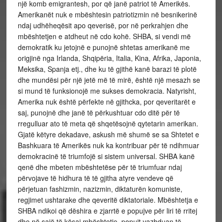
një komb emigrantesh, por që janë patriot të Amerikës.
Amerikanët nuk e mbështesin patriotizmin në besnikerinë
ndaj udhëheqësit apo qeverisë, por në perkrahjen dhe
mbështetjen e atdheut në cdo kohë. SHBA, si vendi më
demokratik ku jetojnë e punojnë shtetas amerikanë me
origjinë nga Irlanda, Shqipëria, Italia, Kina, Afrika, Japonia,
Meksika, Spanja etj., dhe ku të gjithë kanë barazi të plotë
dhe mundësi për një jetë më të mirë, është një mesazh se
si mund të funksionojë me sukses demokracia. Natyrisht,
Amerika nuk është përfekte në gjithcka, por qeveritarët e
saj, punojnë dhe janë të përkushtuar cdo ditë për të
rregulluar ato të meta që shqetësojnë qytetarin amerikan.
Gjatë këtyre dekadave, askush më shumë se sa Shtetet e
Bashkuara të Amerikës nuk ka kontribuar për të ndihmuar
demokracinë të triumfojë si sistem universal. SHBA kanë
qenë dhe mbeten mbështetëse për të triumfuar ndaj
përvojave të hidhura të të gjitha atyre vendeve që
përjetuan fashizmin, nazizmin, diktaturën komuniste,
regjimet ushtarake dhe qeveritë diktatoriale. Mbështetja e
SHBA ndikoi që dëshira e zjarrtë e popujve për liri të rritej
dhe në sajë të kësaj mbështetje, popujt vazhduan të