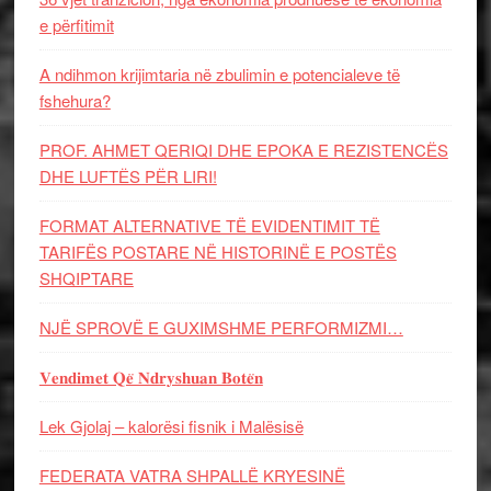
e përfitimit
A ndihmon krijimtaria në zbulimin e potencialeve të
fshehura?
PROF. AHMET QERIQI DHE EPOKA E REZISTENCЁS
DHE LUFTЁS PЁR LIRI!
FORMAT ALTERNATIVE TË EVIDENTIMIT TË
TARIFËS POSTARE NË HISTORINË E POSTËS
SHQIPTARE
NJË SPROVË E GUXIMSHME PERFORMIZMI…
𝐕𝐞𝐧𝐝𝐢𝐦𝐞𝐭 𝐐𝐞̈ 𝐍𝐝𝐫𝐲𝐬𝐡𝐮𝐚𝐧 𝐁𝐨𝐭𝐞̈𝐧
Lek Gjolaj – kalorësi fisnik i Malësisë
FEDERATA VATRA SHPALLË KRYESINË