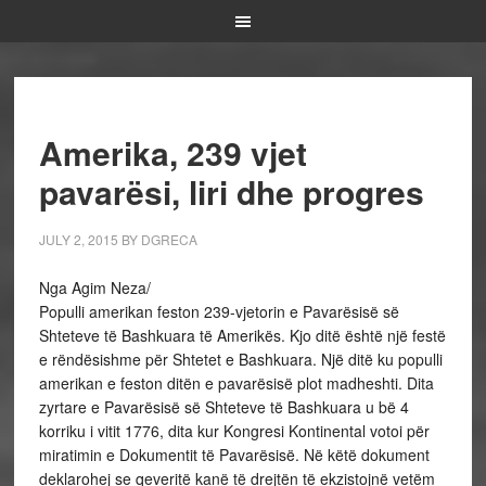
Amerika, 239 vjet
pavarësi, liri dhe progres
JULY 2, 2015
BY
DGRECA
Nga Agim Neza/
Populli amerikan feston 239-vjetorin e Pavarësisë së
Shteteve të Bashkuara të Amerikës. Kjo ditë është një festë
e rëndësishme për Shtetet e Bashkuara. Një ditë ku populli
amerikan e feston ditën e pavarësisë plot madheshti. Dita
zyrtare e Pavarësisë së Shteteve të Bashkuara u bë 4
korriku i vitit 1776, dita kur Kongresi Kontinental votoi për
miratimin e Dokumentit të Pavarësisë. Në këtë dokument
deklarohej se qeveritë kanë të drejtën të ekzistojnë vetëm