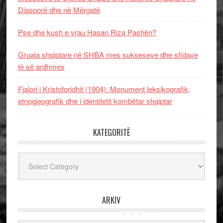
Diasporë dhe në Mërgatë
Pse dhe kush e vrau Hasan Riza Pashën?
Gruaja shqiptare në SHBA mes sukseseve dhe sfidave
të së ardhmes
Fjalori i Kristoforidhit (1904): Monument leksikografik,
etnogjeografik dhe i identitetit kombëtar shqiptar
KATEGORITË
Kategoritë
ARKIV