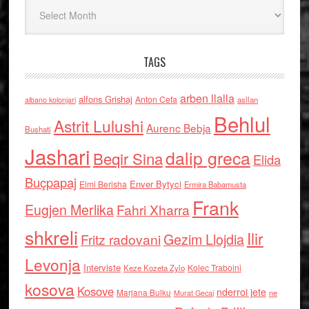
Arkiv
TAGS
arben llalla
alfons Grishaj
Anton Cefa
asllan
albano kolonjari
Behlul
Astrit Lulushi
Aurenc Bebja
Bushati
Jashari
dalip greca
Beqir Sina
Elida
Buçpapaj
Enver Bytyci
Elmi Berisha
Ermira Babamusta
Frank
Eugjen Merlika
Fahri Xharra
shkreli
Ilir
Gezim Llojdia
Fritz radovani
Levonja
Interviste
Kolec Traboini
Keze Kozeta Zylo
kosova
Kosove
nderroi jete
Marjana Bulku
ne
Murat Gecaj