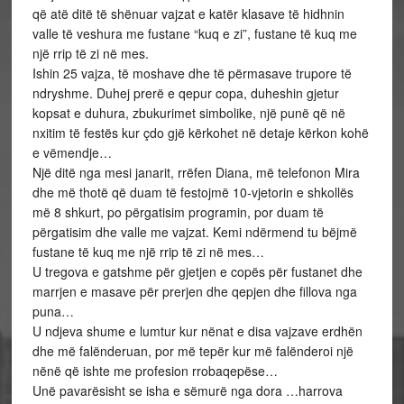
që atë ditë të shënuar vajzat e katër klasave të hidhnin
valle të veshura me fustane “kuq e zi”, fustane të kuq me
një rrip të zi në mes.
Ishin 25 vajza, të moshave dhe të përmasave trupore të
ndryshme. Duhej prerë e qepur copa, duheshin gjetur
kopsat e duhura, zbukurimet simbolike, një punë që në
nxitim të festës kur çdo gjë kërkohet në detaje kërkon kohë
e vëmendje…
Një ditë nga mesi janarit, rrëfen Diana, më telefonon Mira
dhe më thotë që duam të festojmë 10-vjetorin e shkollës
më 8 shkurt, po përgatisim programin, por duam të
përgatisim dhe valle me vajzat. Kemi ndërmend tu bëjmë
fustane të kuq me një rrip të zi në mes…
U tregova e gatshme për gjetjen e copës për fustanet dhe
marrjen e masave për prerjen dhe qepjen dhe fillova nga
puna…
U ndjeva shume e lumtur kur nënat e disa vajzave erdhën
dhe më falënderuan, por më tepër kur më falënderoi një
nënë që ishte me profesion rrobaqepëse…
Unë pavarësisht se isha e sëmurë nga dora …harrova