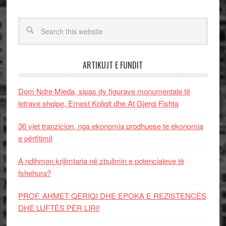
ARTIKUJT E FUNDIT
Dom Ndre Mjeda, sipas dy figurave monumentale të
letrave shqipe, Ernest Koliqit dhe At Gjergj Fishta
36 vjet tranzicion, nga ekonomia prodhuese te ekonomia
e përfitimit
A ndihmon krijimtaria në zbulimin e potencialeve të
fshehura?
PROF. AHMET QERIQI DHE EPOKA E REZISTENCЁS
DHE LUFTЁS PЁR LIRI!