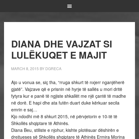
DIANA DHE VAJZAT SI
LULËKUQET E MAJIT
MARCH 8, 2015
BY
DGRECA
Ajo u vonua se, siç tha, “rruga shkurt të nxjerr nganjëherë
gjatë”. Vajzave që e prisnin në hyrje të sallës u mori dritë
fytyra kur e panë të ngjiste shkallët me një çantë të madhe
në dorë. E hapi dhe ata futën duart duke kërkuar secila
emrin e saj…
Kjo ndodhi më 8 shkurt 2015, në përvjetorin e 10-të të
Shkollës shqiptare të Athinës.
Diana Beu, stiliste e njohur, kishte plotësuar dëshirën e
drejtueses së Shkollës shqiptare të Athinës Ermira Morina