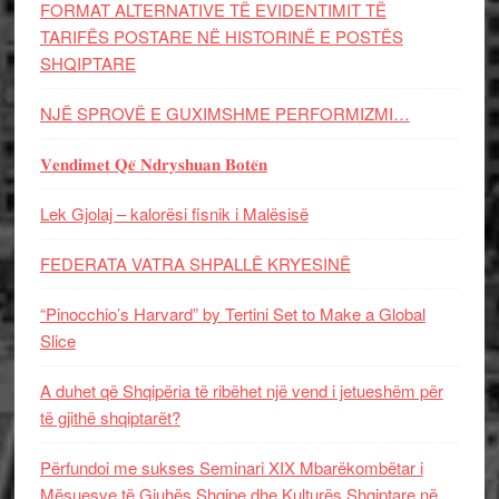
FORMAT ALTERNATIVE TË EVIDENTIMIT TË
TARIFËS POSTARE NË HISTORINË E POSTËS
SHQIPTARE
NJË SPROVË E GUXIMSHME PERFORMIZMI…
𝐕𝐞𝐧𝐝𝐢𝐦𝐞𝐭 𝐐𝐞̈ 𝐍𝐝𝐫𝐲𝐬𝐡𝐮𝐚𝐧 𝐁𝐨𝐭𝐞̈𝐧
Lek Gjolaj – kalorësi fisnik i Malësisë
FEDERATA VATRA SHPALLË KRYESINË
“Pinocchio’s Harvard” by Tertini Set to Make a Global
Slice
A duhet që Shqipëria të ribëhet një vend i jetueshëm për
të gjithë shqiptarët?
Përfundoi me sukses Seminari XIX Mbarëkombëtar i
Mësuesve të Gjuhës Shqipe dhe Kulturës Shqiptare në