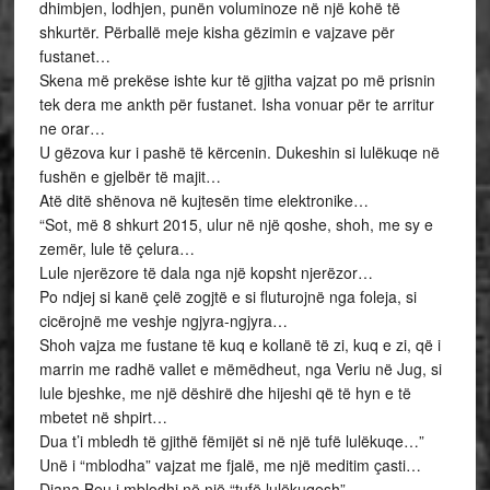
dhimbjen, lodhjen, punën voluminoze në një kohë të
shkurtër. Përballë meje kisha gëzimin e vajzave për
fustanet…
Skena më prekëse ishte kur të gjitha vajzat po më prisnin
tek dera me ankth për fustanet. Isha vonuar për te arritur
ne orar…
U gëzova kur i pashë të kërcenin. Dukeshin si lulëkuqe në
fushën e gjelbër të majit…
Atë ditë shënova në kujtesën time elektronike…
“Sot, më 8 shkurt 2015, ulur në një qoshe, shoh, me sy e
zemër, lule të çelura…
Lule njerëzore të dala nga një kopsht njerëzor…
Po ndjej si kanë çelë zogjtë e si fluturojnë nga foleja, si
cicërojnë me veshje ngjyra-ngjyra…
Shoh vajza me fustane të kuq e kollanë të zi, kuq e zi, që i
marrin me radhë vallet e mëmëdheut, nga Veriu në Jug, si
lule bjeshke, me një dëshirë dhe hijeshi që të hyn e të
mbetet në shpirt…
Dua t’i mbledh të gjithë fëmijët si në një tufë lulëkuqe…”
Unë i “mblodha” vajzat me fjalë, me një meditim çasti…
Diana Beu i mblodhi në një “tufë lulëkuqesh”…