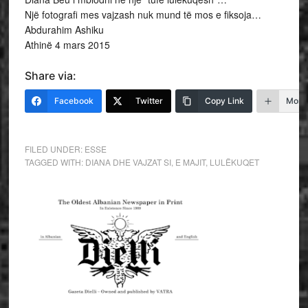
Një fotografi mes vajzash nuk mund të mos e fiksoja…
Abdurahim Ashiku
Athinë 4 mars 2015
Share via:
Facebook
Twitter
Copy Link
More
FILED UNDER:
ESSE
TAGGED WITH:
DIANA DHE VAJZAT SI
,
E MAJIT
,
LULËKUQET