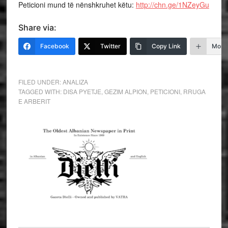
Peticioni mund të nënshkruhet këtu:
http://chn.ge/1NZeyGu
Share via:
Facebook
Twitter
Copy Link
More
FILED UNDER:
ANALIZA
TAGGED WITH:
DISA PYETJE
,
GEZIM ALPION
,
PETICIONI
,
RRUGA
E ARBERIT