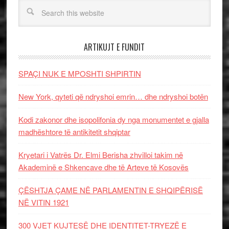
ARTIKUJT E FUNDIT
SPAÇI NUK E MPOSHTI SHPIRTIN
New York, qyteti që ndryshoi emrin… dhe ndryshoi botën
Kodi zakonor dhe isopolifonia dy nga monumentet e gjalla
madhështore të antikitetit shqiptar
Kryetari i Vatrës Dr. Elmi Berisha zhvilloi takim në
Akademinë e Shkencave dhe të Arteve të Kosovës
ÇËSHTJA ÇAME NË PARLAMENTIN E SHQIPËRISË
NË VITIN 1921
300 VJET KUJTESË DHE IDENTITET-TRYEZË E