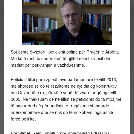
Sot është 5-vjetori i peticionit online për Rrugën e Arbërit.
Me këtë rast, falenderojmë të gjithë nënshkruesit dhe
mediat për përkrahjen e vazhdueshme.
Peticioni filloi para zgjedhjeve parlamentare të vitit 2013,
me shpresë se do të rezultonte në një dialog konstruktiv,
me Qeverinë e re, për këtë vepër të zvarritur që nga viti
2005. Ne theksuam që në fillim se peticionin do ta mbajmë
të hapur deri në përfundimin e rrugës me standarde
ndërkombëtare dhe se nuk do të ndikohemi nga asnjë
forcë politike.
Premtimet i kemi mbajtur, por Kryeministri Edi Rama