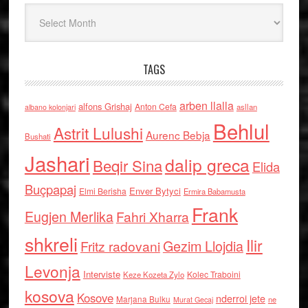
Arkiv
TAGS
arben llalla
alfons Grishaj
Anton Cefa
asllan
albano kolonjari
Behlul
Astrit Lulushi
Aurenc Bebja
Bushati
Jashari
dalip greca
Beqir Sina
Elida
Buçpapaj
Enver Bytyci
Elmi Berisha
Ermira Babamusta
Frank
Eugjen Merlika
Fahri Xharra
shkreli
Ilir
Gezim Llojdia
Fritz radovani
Levonja
Interviste
Kolec Traboini
Keze Kozeta Zylo
kosova
Kosove
nderroi jete
Marjana Bulku
ne
Murat Gecaj