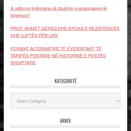
A ndihmon krijimtaria në zbulimin e potencialeve të
fshehura?
PROF. AHMET QERIQI DHE EPOKA E REZISTENCЁS
DHE LUFTЁS PЁR LIRI!
FORMAT ALTERNATIVE TË EVIDENTIMIT TË
TARIFËS POSTARE NË HISTORINË E POSTËS
SHQIPTARE
KATEGORITË
Kategoritë
ARKIV