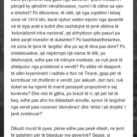
përcjell ky qëndrim nënshkruesve, numri i të cilëve sa vjen
e shtohet? Po dibranëve, të cilët, që nga copëtimi i kësaj
zone në 1913-tën, kanë njohur vetëm injorim nga qeveritë
në të dyja anët e kufirit dhe vazhdojnë të jenë viktima të
‘kolonializmit intra-nacional’, që shfrytëzon çdo pasuri pa
bërë asnjë investim të dukshëm? Po bashkëatdhetarëve,
në zona të tjera të ‘largëta’ dhe po aq të lëna pas dore? Po
intelektualëve, që nëpërmjet një nisme të tillë, po
dëshmojnë, edhe pse në mënyre modeste, se nuk janë të
shkëputur nga problemet e vendit? Po elitës në diasporë,
të cilën kryeministri i radhës e fton në Tiranë, gjoja për të
kontribuar në zhvillimin e vendit, por askush, deri tani, nuk
duket se ka ngenë të marrë parasysh propozimet e saj
konkrete? Dhe mbi të gjitha, po brezit të ri, që për fat të
keq, edhe pas afro tre dekadash amullie, synon të largohet
nga vendi pasi nocionet ‘demokraci’ dhe ‘shtet i së drejtës’ i
janë zvetënuar?
Dikush mund të pyes, përse edhe pas pesë vitesh, ne jemi
të gatshëm për të biseduar me qeverinë? Sepse, si