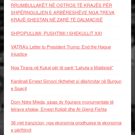
RRUMBULLAKËT NË OSTROS TË KRAJËS PËR
SHPËRNGULJEN E ARBËRESHËVE NGA TREVA
KRAJË-SHESTAN NË ZARË TË DALMACISË
SHPOPULLIMI, PUSHTIMI I SHEKULLIT XXI
VATRA’s Letter to President Trump: End the Hague
Injustice
Nga Tirana në Kukaj për të parë “Lahuta e Malësisë”
Kardinali Ernest Simoni rikthehet si dëshmitar në Burgun
e Spaçit
Dom Ndre Mjeda, sipas dy figurave monumentale të
letrave shqipe, Ernest Koliqit dhe At Gjergj Fishta
36 vjet tranzicion, nga ekonomia prodhuese te ekonomia
e përfitimit