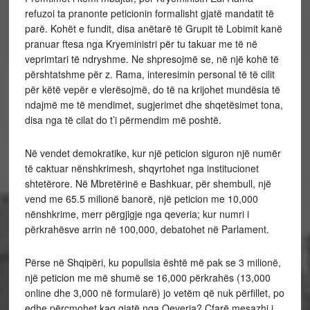
refuzoi ta pranonte peticionin formalisht gjatë mandatit të
parë. Kohët e fundit, disa anëtarë të Grupit të Lobimit kanë
pranuar ftesa nga Kryeministri për tu takuar me të në
veprimtari të ndryshme. Ne shpresojmë se, në një kohë të
përshtatshme për z. Rama, interesimin personal të të cilit
për këtë vepër e vlerësojmë, do të na krijohet mundësia të
ndajmë me të mendimet, sugjerimet dhe shqetësimet tona,
disa nga të cilat do t’i përmendim më poshtë.
Në vendet demokratike, kur një peticion siguron një numër
të caktuar nënshkrimesh, shqyrtohet nga institucionet
shtetërore. Në Mbretërinë e Bashkuar, për shembull, një
vend me 65.5 milionë banorë, një peticion me 10,000
nënshkrime, merr përgjigje nga qeveria; kur numri i
përkrahësve arrin në 100,000, debatohet në Parlament.
Përse në Shqipëri, ku popullsia është më pak se 3 milionë,
një peticion me më shumë se 16,000 përkrahës (13,000
online dhe 3,000 në formularë) jo vetëm që nuk përfillet, po
edhe përçmohet kaq gjatë nga Qeveria? Çfarë mesazhi i