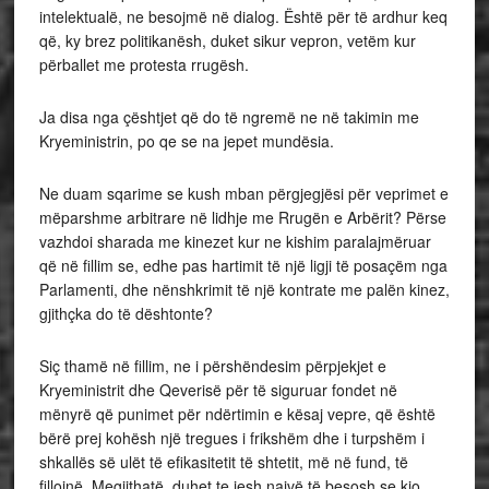
intelektualë, ne besojmë në dialog. Është për të ardhur keq
që, ky brez politikanësh, duket sikur vepron, vetëm kur
përballet me protesta rrugësh.
Ja disa nga çështjet që do të ngremë ne në takimin me
Kryeministrin, po qe se na jepet mundësia.
Ne duam sqarime se kush mban përgjegjësi për veprimet e
mëparshme arbitrare në lidhje me Rrugën e Arbërit? Përse
vazhdoi sharada me kinezet kur ne kishim paralajmëruar
që në fillim se, edhe pas hartimit të një ligji të posaçëm nga
Parlamenti, dhe nënshkrimit të një kontrate me palën kinez,
gjithçka do të dështonte?
Siç thamë në fillim, ne i përshëndesim përpjekjet e
Kryeministrit dhe Qeverisë për të siguruar fondet në
mënyrë që punimet për ndërtimin e kësaj vepre, që është
bërë prej kohësh një tregues i frikshëm dhe i turpshëm i
shkallës së ulët të efikasitetit të shtetit, më në fund, të
fillojnë. Megjithatë, duhet te jesh naivë të besosh se kjo