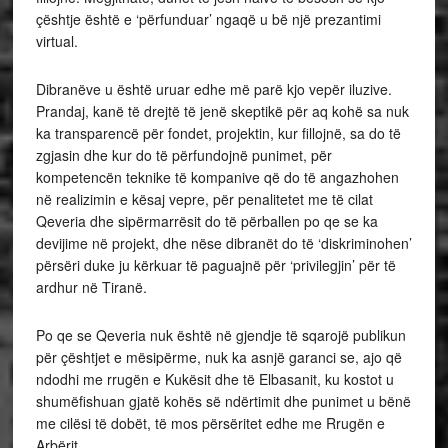
çështje është e ‘përfunduar’ ngaqë u bë një prezantimi
virtual.
Dibranëve u është uruar edhe më parë kjo vepër iluzive.
Prandaj, kanë të drejtë të jenë skeptikë për aq kohë sa nuk
ka transparencë për fondet, projektin, kur fillojnë, sa do të
zgjasin dhe kur do të përfundojnë punimet, për
kompetencën teknike të kompanive që do të angazhohen
në realizimin e kësaj vepre, për penalitetet me të cilat
Qeveria dhe sipërmarrësit do të përballen po qe se ka
devijime në projekt, dhe nëse dibranët do të ‘diskriminohen’
përsëri duke ju kërkuar të paguajnë për ‘privilegjin’ për të
ardhur në Tiranë.
Po qe se Qeveria nuk është në gjendje të sqarojë publikun
për çështjet e mësipërme, nuk ka asnjë garanci se, ajo që
ndodhi me rrugën e Kukësit dhe të Elbasanit, ku kostot u
shumëfishuan gjatë kohës së ndërtimit dhe punimet u bënë
me cilësi të dobët, të mos përsëritet edhe me Rrugën e
Arbërit.