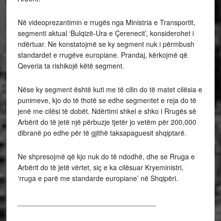
Në videoprezantimin e rrugës nga Ministria e Transportit,
segmenti aktual ‘Bulqizë-Ura e Çerenecit’, konsiderohet i
ndërtuar. Ne konstatojmë se ky segment nuk i përmbush
standardet e rrugëve europiane. Prandaj, kërkojmë që
Qeveria ta rishikojë këtë segment.
Nëse ky segment është kuti me të cilin do të matet cilësia e
punimeve, kjo do të thotë se edhe segmentet e reja do të
jenë me cilësi të dobët. Ndërtimi shkel e shko i Rrugës së
Arbërit do të jetë një përbuzje tjetër jo vetëm për 200,000
dibranë po edhe për të gjithë taksapaguesit shqiptarë.
Ne shpresojmë që kjo nuk do të ndodhë, dhe se Rruga e
Arbërit do të jetë vërtet, siç e ka cilësuar Kryeministri,
‘rruga e parë me standarde europiane’ në Shqipëri.
___________________________________