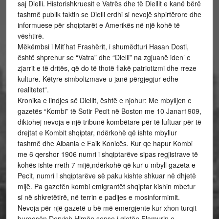
saj Dielli. Historishkruesit e Vatrës dhe të Diellit e kanë bërë
tashmë publik faktin se Dielli erdhi si nevojë shpirtërore dhe
informuese për shqiptarët e Amerikës në një kohë të
vështirë.
Mëkëmbsi i Mit’hat Frashërit, i shumëdturi Hasan Dosti,
është shprehur se “Vatra” dhe “Dielli” na zgjuanë iden’ e
zjarrit e të dritës, që do të thotë flakë patriotizmi dhe rreze
kulture. Këtyre simbolizmave u janë përgjegjur edhe
realitetet”.
Kronika e lindjes së Diellit, është e njohur: Me mbylljen e
gazetës “Kombi” të Sotir Pecit në Boston me 10 Janar1909,
diktohej nevoja e një tribunë kombëtare për të luftuar për të
drejtat e Kombit shqiptar, ndërkohë që ishte mbyllur
tashmë dhe Albania e Faik Konicës. Kur qe hapur Kombi
me 6 qershor 1906 numri i shqiptarëve sipas regjistrave të
kohës ishte rreth 7 mijë,ndërkohë që kur u mbyll gazeta e
Pecit, numri i shqiptarëve së paku kishte shkuar në dhjetë
mijë. Pa gazetën kombi emigrantët shqiptar kishin mbetur
si në shkretëtirë, në terrin e padijes e mosinformimit.
Nevoja për një gazetë u bë më emergjente kur xhon turqit
burgosën Dervish Himën sepse i gjetën Flamurin e