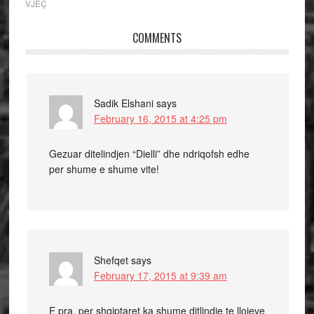
VJEÇ
COMMENTS
Sadik Elshani
says
February 16, 2015 at 4:25 pm
Gezuar ditelindjen “Dielli” dhe ndriqofsh edhe
per shume e shume vite!
Shefqet
says
February 17, 2015 at 9:39 am
E pra, per shqiptaret ka shume ditlindje te llojeve