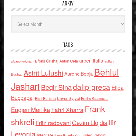
ARKIV
Arkiv
TAGS
arben llalla
alfons Grishaj
Anton Cefa
asllan
albano kolonjari
Behlul
Astrit Lulushi
Aurenc Bebja
Bushati
Jashari
dalip greca
Beqir Sina
Elida
Buçpapaj
Enver Bytyci
Elmi Berisha
Ermira Babamusta
Frank
Eugjen Merlika
Fahri Xharra
shkreli
Ilir
Gezim Llojdia
Fritz radovani
Levonja
Interviste
Kolec Traboini
Keze Kozeta Zylo