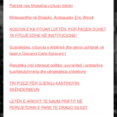
Patriotë nga Shqipëria vizituan Vatrën
Mirëseardhje në Shqipëri, Ambasador Eric Wendt
KOSOVA E KA FITUAR LUFTËN, POR PAQEN DUHET
TA FITOJË EDHE NË INSTITUCIONE!
Scanderbeg, mburoja e Arbërisë dhe gjeniu ushtarak në
faqet e Giovanni Carlo Saraceni-t
Republika mbi interesat politike: sovraniteti i qytetarëve,
kushtetutshmëria dhe përgjegjësia shtetërore
TRI POEZI PËR GJERGJ KASTRIOTIN-
SKËNDERBEUN
LETËR E ARKIVIT TE NAUM PRIFTIT NË
PERVJETORIN E PARE TE DRAGO SILIQIT