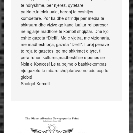
te ndryshme, per njerez, qytetare,
patriote,intelektuale, heronj te ceshtjes
kombetare. Por ka dhe ditlindje per media te
shkruara dhe vizive qe kane luajtur rol paresor
ne ngjarje madhore te kombit shqiptar. Dhe kjo
eshte gazeta “Dielli”. Me e vjetra, me vizionarja,
me madheshtorja, gazeta “Dielli”. I uroj penave
te reja te gazetes, qe me shkrimet e tyre, ti
perafrohen kultures,madheshtise e penes se
Nolit e Konices! Le ta bejme o bashkekombas
nje gazete te mbare shqiptareve ne cdo cep te
globit!
Shefqet Kercelli