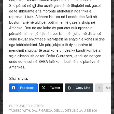
Shqipërisë në gji dhe asnjë gazetë në Shqipëri nuk guxoi
që të shkruante e ta mbronte atdhetarin nga frika e
represionit turk. Atëhere Konica në Londër dhe Noli në
Boston ranë në ujdi për botimin e një gazeta shqip në
Amerikë. Deri në atë kohë dy patriotët nuk njiheshin
përsafërmi me njëri-tjetrin, por ishin të njohur në distancë
duke lexuar shkrimet e njëri-tjetrit në shtypin e kohës si dhe
nga letërkëmbimi. Me përpjekjet e të dy kolosëve të
mendimit shqiptar të asaj kohe u ndez ky kandil kombëtar,
siç e cilëson ish editori Refat Gurrazezi, kandil që ndriçon
ende edhe sot në SHBA falë kontributit të shqiptarëve të
Amerikës.
Share via:
Facebook
Twitter
Copy Link
More
FILED UNDER:
HISTORI
TAGGED WITH:
DALIP GRECA
,
DIELLI
,
DITELINDJA
,
U BË 106