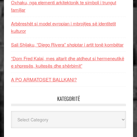
Oxhaku, nga elementi arkitektonik te simboli i trungut
familjar
Arbëreshët si model evropian i mbrojtjes së identitetit
kulturor
Sali Shijaku, “Diego Rivera” shqiptar i artit tonë kombëtar
“Dom Fred Kalaj, mes altarit dhe atdheut si hermeneutikë
e shpresës, kujtesës dhe shërbimit”
A PO ARMATOSET BALLKANI?
KATEGORITË
Kategoritë