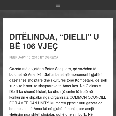
DITËLINDJA, “DIELLI” U
BË 106 VJEÇ
FEBRUARY 16, 2015
BY
DGRECA
Gazeta më e vjetër e Botes Shqiptare, që vazhdon të
botohet në Amerikë, Dielli,mbetet një monument i gjallë i
gazetarisë shqiptare dhe i kulturës tonë Kombëtare, që sjell
105 vite histori të shqiptarëve të Amerikës. Në Gjoksin e
Diellit ka shumë histori, ka dhe një cmim të tretë në
konkursin e shpallur nga Organizata COMMON COUNCILL
FOR AMERICAN UNITY, ku morën pjesë 1000 gazeta që
botoheshin në Amerikë në gjuhë të huaja, por asnjë
vleërsim nga shteti shqiptar, qoftë dhe simbolik. Në