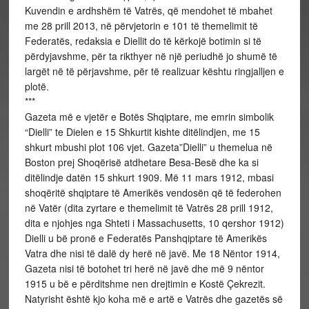
Kuvendin e ardhshëm të Vatrës, që mendohet të mbahet
me 28 prill 2013, në përvjetorin e 101 të themelimit të
Federatës, redaksia e Diellit do të kërkojë botimin si të
përdyjavshme, për ta rikthyer në një periudhë jo shumë të
largët në të përjavshme, për të realizuar kështu ringjalljen e
plotë.
***
Gazeta më e vjetër e Botës Shqiptare, me emrin simbolik
“Dielli” te Dielen e 15 Shkurtit kishte ditëlindjen, me 15
shkurt mbushi plot 106 vjet. Gazeta”Dielli” u themelua në
Boston prej Shoqërisë atdhetare Besa-Besë dhe ka si
ditëlindje datën 15 shkurt 1909. Më 11 mars 1912, mbasi
shoqëritë shqiptare të Amerikës vendosën që të federohen
në Vatër (dita zyrtare e themelimit të Vatrës 28 prill 1912,
dita e njohjes nga Shteti i Massachusetts, 10 qershor 1912)
Dielli u bë pronë e Federatës Panshqiptare të Amerikës
Vatra dhe nisi të dalë dy herë në javë. Me 18 Nëntor 1914,
Gazeta nisi të botohet tri herë në javë dhe më 9 nëntor
1915 u bë e përditshme nen drejtimin e Kostë Çekrezit.
Natyrisht është kjo koha më e artë e Vatrës dhe gazetës së