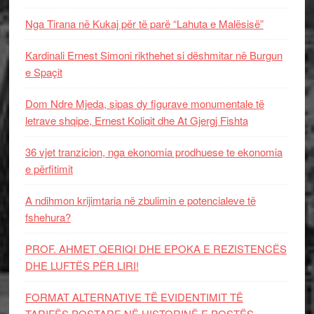
Nga Tirana në Kukaj për të parë “Lahuta e Malësisë”
Kardinali Ernest Simoni rikthehet si dëshmitar në Burgun
e Spaçit
Dom Ndre Mjeda, sipas dy figurave monumentale të
letrave shqipe, Ernest Koliqit dhe At Gjergj Fishta
36 vjet tranzicion, nga ekonomia prodhuese te ekonomia
e përfitimit
A ndihmon krijimtaria në zbulimin e potencialeve të
fshehura?
PROF. AHMET QERIQI DHE EPOKA E REZISTENCЁS
DHE LUFTЁS PЁR LIRI!
FORMAT ALTERNATIVE TË EVIDENTIMIT TË
TARIFËS POSTARE NË HISTORINË E POSTËS