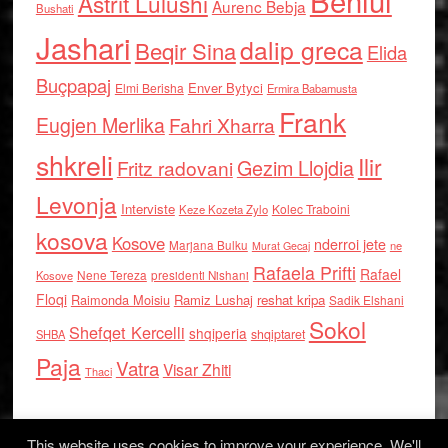
Behlul
Astrit Lulushi
Aurenc Bebja
Bushati
Jashari
dalip greca
Beqir Sina
Elida
Buçpapaj
Enver Bytyci
Elmi Berisha
Ermira Babamusta
Frank
Eugjen Merlika
Fahri Xharra
shkreli
Ilir
Gezim Llojdia
Fritz radovani
Levonja
Interviste
Kolec Traboini
Keze Kozeta Zylo
kosova
Kosove
nderroi jete
Marjana Bulku
ne
Murat Gecaj
Rafaela Prifti
Rafael
Nene Tereza
Kosove
presidenti Nishani
Floqi
Raimonda Moisiu
Ramiz Lushaj
reshat kripa
Sadik Elshani
Sokol
Shefqet Kercelli
shqiperia
shqiptaret
SHBA
Paja
Vatra
Visar Zhiti
Thaci
This website uses cookies to improve your experience. We'll