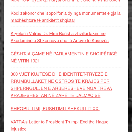
Kodi zakonor dhe isopolifonia dy nga monumentet e gjalla
madhështore të antikitetit shqiptar
Kryetari i Vatrës Dr. Elmi Berisha zhvilloi takim në
Akademinë e Shkencave dhe të Arteve të Kosovës
ÇËSHTJA ÇAME NË PARLAMENTIN E SHQIPËRISË
NË VITIN 1921
300 VJET KUJTESË DHE IDENTITET-TRYEZË E
RRUMBULLAKËT NË OSTROS TË KRAJËS PËR
SHPËRNGULJEN E ARBËRESHËVE NGA TREVA
KRAJË-SHESTAN NË ZARË TË DALMACISË
SHPOPULLIMI, PUSHTIMI I SHEKULLIT XXI
VATRA’s Letter to President Trump: End the Hague
Injustice