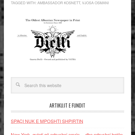
TAGGED WITH:
AMBASSADOR KOSNETT
,
VJOSA OSMANI
ARTIKUJT E FUNDIT
SPAÇI NUK E MPOSHTI SHPIRTIN
New York, qyteti që ndryshoi emrin… dhe ndryshoi botën