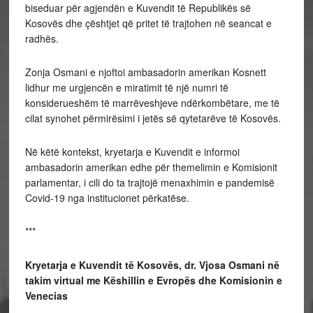
biseduar për agjendën e Kuvendit të Republikës së
Kosovës dhe çështjet që pritet të trajtohen në seancat e
radhës.
Zonja Osmani e njoftoi ambasadorin amerikan Kosnett
lidhur me urgjencën e miratimit të një numri të
konsiderueshëm të marrëveshjeve ndërkombëtare, me të
cilat synohet përmirësimi i jetës së qytetarëve të Kosovës.
Në këtë kontekst, kryetarja e Kuvendit e informoi
ambasadorin amerikan edhe për themelimin e Komisionit
parlamentar, i cili do ta trajtojë menaxhimin e pandemisë
Covid-19 nga institucionet përkatëse. ​
***
Kryetarja e Kuvendit të Kosovës, dr. Vjosa Osmani në
takim virtual me Këshillin e Evropës dhe Komisionin e
Venecias