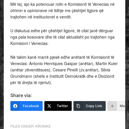
Më tej, ajo ka potencuar rolin e Komisionit të Venecias në
ofrimin e opinioneve në lidhje me çështjet ligjore që
trajtohen në institucionet e vendit.
U diskutua edhe për çështjet ligjore, të cilat janë dërguar
nga pala kosovare dhe të cilat aktualisht po trajtohen nga
Komisioni i Venecias.
Në takim kanë marrë pjesë edhe anëtarë të Komisionit të
Venecias: Antonio Henriques Gaspar (anëtar), Martin Kuier
(anëtar zëvendësues), Cesare Pinelli (zv.anëtar), Silvia
Grundmann (shefe e Institutit Demokratik dhe e Divizionit
për të drejta të njeriut).​
Share via:
Facebook
Twitter
Copy Link
More
FILED UNDER:
KRONIKE