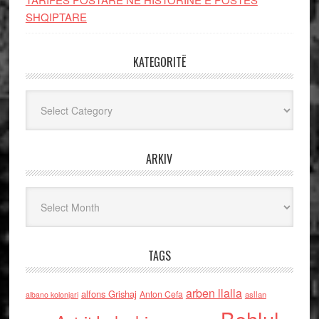
SHQIPTARE
KATEGORITË
Kategoritë
ARKIV
Arkiv
TAGS
arben llalla
alfons Grishaj
Anton Cefa
asllan
albano kolonjari