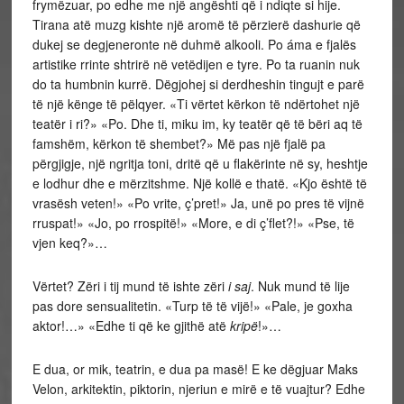
frymëzuar, po edhe me një angështi që i ndiqte si hije.
Tirana atë muzg kishte një aromë të përzierë dashurie që
dukej se degjeneronte në duhmë alkooli. Po áma e fjalës
artistike rrinte shtrirë në vetëdijen e tyre. Po ta ruanin nuk
do ta humbnin kurrë. Dëgjohej si derdheshin tingujt e parë
të një kënge të pëlqyer. «Ti vërtet kërkon të ndërtohet një
teatër i ri?» «Po. Dhe ti, miku im, ky teatër që të bëri aq të
famshëm, kërkon të shembet?» Më pas një fjalë pa
përgjigje, një ngritja toni, dritë që u flakërinte në sy, heshtje
e lodhur dhe e mërzitshme. Një kollë e thatë. «Kjo është të
vrasësh veten!» «Po vrite, ç’pret!» Ja, unë po pres të vijnë
rruspat!» «Jo, po rrospitë!» «More, e di ç’flet?!» «Pse, të
vjen keq?»…
Vërtet? Zëri i tij mund të ishte zëri
i saj
. Nuk mund të lije
pas dore sensualitetin. «Turp të të vijë!» «Pale, je goxha
aktor!…» «Edhe ti që ke gjithë atë
kripë
!»…
E dua, or mik, teatrin, e dua pa masë! E ke dëgjuar Maks
Velon, arkitektin, piktorin, njeriun e mirë e të vuajtur? Edhe