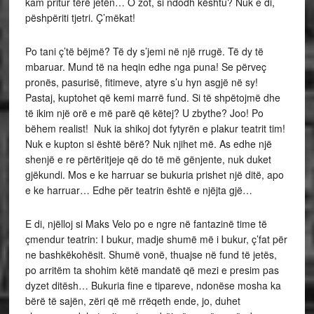
kam pritur tërë jetën… O zot, si ndodh kështu? Nuk e di,
pëshpëriti tjetri. Ç’mëkat!
Po tani ç’të bëjmë? Të dy s’jemi në një rrugë. Të dy të
mbaruar. Mund të na heqin edhe nga puna! Se përveç
pronës, pasurisë, fitimeve, atyre s’u hyn asgjë në sy!
Pastaj, kuptohet që kemi marrë fund. Si të shpëtojmë dhe
të ikim një orë e më parë që këtej? U zbythe? Joo! Po
bëhem realist! Nuk ia shikoj dot fytyrën e plakur teatrit tim!
Nuk e kupton si është bërë? Nuk njihet më. As edhe një
shenjë e re përtëritjeje që do të më gënjente, nuk duket
gjëkundi. Mos e ke harruar se bukuria prishet një ditë, apo
e ke harruar… Edhe për teatrin është e njëjta gjë…
E di, njëlloj si Maks Velo po e ngre në fantazinë time të
çmendur teatrin: I bukur, madje shumë më i bukur, ç’fat për
ne bashkëkohësit. Shumë vonë, thuajse në fund të jetës,
po arritëm ta shohim këtë mandatë që mezi e presim pas
dyzet ditësh… Bukuria fine e tipareve, ndonëse mosha ka
bërë të sajën, zëri që më rrëqeth ende, jo, duhet