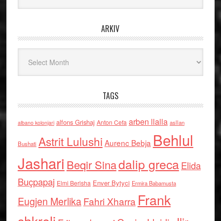
ARKIV
Arkiv
TAGS
arben llalla
alfons Grishaj
Anton Cefa
asllan
albano kolonjari
Behlul
Astrit Lulushi
Aurenc Bebja
Bushati
Jashari
dalip greca
Beqir Sina
Elida
Buçpapaj
Enver Bytyci
Elmi Berisha
Ermira Babamusta
Frank
Eugjen Merlika
Fahri Xharra
shkreli