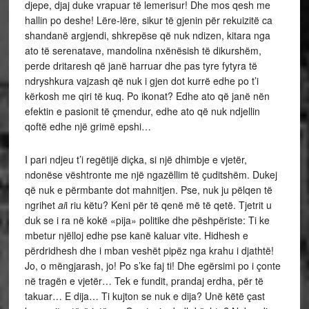
djepe, djaj duke vrapuar të lemerisur! Dhe mos qesh me
hallin po deshe! Lëre-lëre, sikur të gjenin për rekuizitë ca
shandanë argjendi, shkrepëse që nuk ndizen, kitara nga
ato të serenatave, mandolina nxënësish të dikurshëm,
perde dritaresh që janë harruar dhe pas tyre fytyra të
ndryshkura vajzash që nuk i gjen dot kurrë edhe po t’i
kërkosh me qiri të kuq. Po ikonat? Edhe ato që janë nën
efektin e pasionit të çmendur, edhe ato që nuk ndjellin
qoftë edhe një grimë epshi…
I pari ndjeu t’i regëtijë diçka, si një dhimbje e vjetër,
ndonëse vështronte me një ngazëllim të çuditshëm. Dukej
që nuk e përmbante dot mahnitjen. Pse, nuk ju pëlqen të
ngrihet
ai
i riu këtu? Keni për të qenë më të qetë. Tjetrit u
duk se i ra në kokë «pija» politike dhe pëshpëriste: Ti ke
mbetur njëlloj edhe pse kanë kaluar vite. Hidhesh e
përdridhesh dhe i mban veshët pipëz nga krahu i djathtë!
Jo, o mëngjarash, jo! Po s’ke faj ti! Dhe egërsimi po i çonte
në tragën e vjetër… Tek e fundit, prandaj erdha, për të
takuar… E dija… Ti kujton se nuk e dija? Unë këtë çast