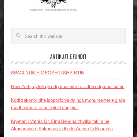
ARTIKUJT E FUNDIT
SPAÇI NUK E MPOSHTI SHPIRTIN
New York, qyteti që ndryshoi emrin… dhe ndryshoi botën
Kodi zakonor dhe isopolifonia dy nga monumentet e gjalla
madhështore të antikitetit shqiptar
Kryetari i Vatrës Dr. Elmi Berisha zhvilloi takim në
Akademinë e Shkencave dhe të Arteve të Kosovës