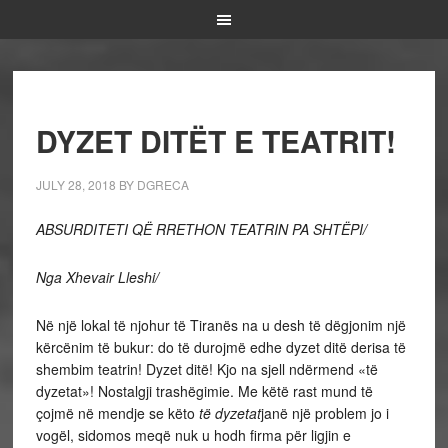
DYZET DITËT E TEATRIT!
JULY 28, 2018
BY
DGRECA
ABSURDITETI QË RRETHON TEATRIN PA SHTËPI/
Nga Xhevair Lleshi/
Në një lokal të njohur të Tiranës na u desh të dëgjonim një
kërcënim të bukur: do të durojmë edhe dyzet ditë derisa të
shembim teatrin! Dyzet ditë! Kjo na sjell ndërmend «të
dyzetat»! Nostalgji trashëgimie. Me këtë rast mund të
çojmë në mendje se këto
të dyzetat
janë një problem jo i
vogël, sidomos meqë nuk u hodh firma për ligjin e