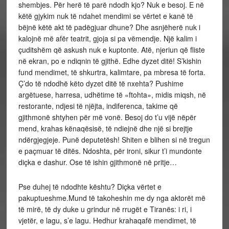
shembjes. Për herë të parë ndodh kjo? Nuk e besoj. E në
këtë gjykim nuk të ndahet mendimi se vërtet e kanë të
bëjnë këtë akt të padëgjuar dhune? Dhe asnjëherë nuk i
kalojnë më afër teatrit, gjoja si pa vëmendje. Një kalim i
çuditshëm që askush nuk e kuptonte. Atë, njeriun që fliste
në ekran, po e ndiqnin të gjithë. Edhe dyzet ditë! S’kishin
fund mendimet, të shkurtra, kalimtare, pa mbresa të forta.
Ç’do të ndodhë këto dyzet ditë të nxehta? Pushime
argëtuese, harresa, udhëtime të «ftohta», midis miqsh, në
restorante, ndjesi të njëjta, indiferenca, takime që
gjithmonë shtyhen për më vonë. Besoj do t’u vijë nëpër
mend, krahas kënaqësisë, të ndiejnë dhe një si brejtje
ndërgjegjeje. Punë deputetësh! Shiten e blihen si në tregun
e paçmuar të ditës. Ndoshta, për ironi, sikur t’i mundonte
diçka e dashur. Ose të ishin gjithmonë në pritje…
Pse duhej të ndodhte kështu? Diçka vërtet e
pakuptueshme.Mund të takoheshin me dy nga aktorët më
të mirë, të dy duke u grindur në rrugët e Tiranës: i ri, i
vjetër, e lagu, s’e lagu. Hedhur krahaqafë mendimet, të