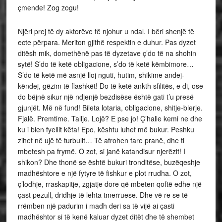
çmende! Zog zogu!
Njëri prej të dy aktorëve të njohur u ndal. I bëri shenjë të
ecte përpara. Meriton gjithë respektin e duhur. Pas dyzet
ditësh mik, domethënë pas të dyzetave ç’do të na shohin
sytë! S’do të ketë obligacione, s’do të ketë këmbimore…
S’do të ketë më asnjë lloj nguti, hutim, shikime andej-
këndej, gëzim të flashkët! Do të ketë ankth sfilitës, e di, ose
do bëjnë sikur një ndjenjë bezdisëse është gati t’u presë
gjunjët. Më në fund! Bileta lotaria, obligacione, shitje-blerje.
Fjalë. Premtime. Tallje. Lojë? E pse jo! Ç’halle kemi ne dhe
ku i bien fyellit këta! Epo, kështu luhet më bukur. Peshku
zihet në ujë të turbullt… Të afrohen fare pranë, dhe ti
mbetesh pa frymë. O zot, si janë katandisur njerëzit! I
shikon? Dhe thonë se është bukuri tronditëse, buzëqeshje
madhështore e një fytyre të fishkur e plot rrudha. O zot,
ç’lodhje, rraskapitje, zgjatje dore që mbeten qoftë edhe një
çast pezull, dridhje të lehta tmerruese. Dhe vë re se të
rrëmben një padurim i madh deri sa të vijë ai çasti
madhështor si të kenë kaluar dyzet ditët dhe të shembet