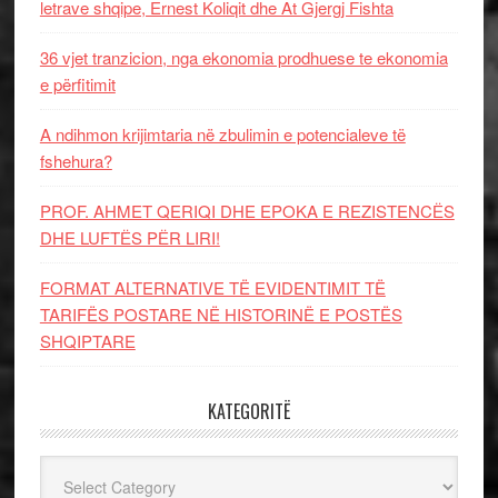
letrave shqipe, Ernest Koliqit dhe At Gjergj Fishta
36 vjet tranzicion, nga ekonomia prodhuese te ekonomia
e përfitimit
A ndihmon krijimtaria në zbulimin e potencialeve të
fshehura?
PROF. AHMET QERIQI DHE EPOKA E REZISTENCЁS
DHE LUFTЁS PЁR LIRI!
FORMAT ALTERNATIVE TË EVIDENTIMIT TË
TARIFËS POSTARE NË HISTORINË E POSTËS
SHQIPTARE
KATEGORITË
Kategoritë