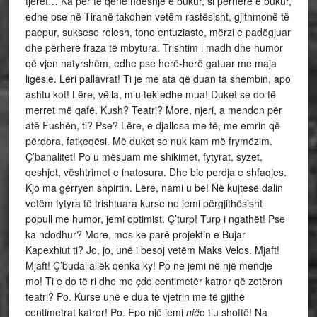
tjerët… Ka për të qenë ndeshje e bukur, si përherë e bukur,
edhe pse në Tiranë takohen vetëm rastësisht, gjithmonë të
paepur, suksese rolesh, tone entuziaste, mërzi e padëgjuar
dhe përherë fraza të mbytura. Trishtim i madh dhe humor
që vjen natyrshëm, edhe pse herë-herë gatuar me maja
ligësie. Lëri pallavrat! Ti je me ata që duan ta shembin, apo
ashtu kot! Lëre, vëlla, m’u tek edhe mua! Duket se do të
merret më qafë. Kush? Teatri? More, njeri, a mendon për
atë Fushën, ti? Pse? Lëre, e djallosa me të, me emrin që
përdora, fatkeqësi. Më duket se nuk kam më frymëzim.
Ç’banalitet! Po u mësuam me shikimet, fytyrat, syzet,
qeshjet, vështrimet e inatosura. Dhe bie perdja e shfaqjes.
Kjo ma gërryen shpirtin. Lëre, nami u bë! Në kujtesë dalin
vetëm fytyra të trishtuara kurse ne jemi përgjithësisht
popull me humor, jemi optimist. Ç’turp! Turp i ngathët! Pse
ka ndodhur? More, mos ke parë projektin e Bujar
Kapexhiut ti? Jo, jo, unë i besoj vetëm Maks Velos. Mjaft!
Mjaft! Ç’budallallëk qenka ky! Po ne jemi në një mendje
mo! Ti e do të ri dhe me çdo centimetër katror që zotëron
teatri? Po. Kurse unë e dua të vjetrin me të gjithë
centimetrat katror! Po. Epo një jemi
një
o t’u shoftë! Na