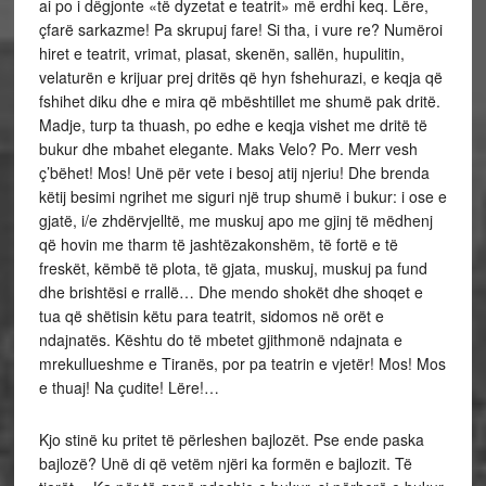
ai po i dëgjonte «të dyzetat e teatrit» më erdhi keq. Lëre,
çfarë sarkazme! Pa skrupuj fare! Si tha, i vure re? Numëroi
hiret e teatrit, vrimat, plasat, skenën, sallën, hupulitin,
velaturën e krijuar prej dritës që hyn fshehurazi, e keqja që
fshihet diku dhe e mira që mbështillet me shumë pak dritë.
Madje, turp ta thuash, po edhe e keqja vishet me dritë të
bukur dhe mbahet elegante. Maks Velo? Po. Merr vesh
ç’bëhet! Mos! Unë për vete i besoj atij njeriu! Dhe brenda
këtij besimi ngrihet me siguri një trup shumë i bukur: i ose e
gjatë, i/e zhdërvjelltë, me muskuj apo me gjinj të mëdhenj
që hovin me tharm të jashtëzakonshëm, të fortë e të
freskët, këmbë të plota, të gjata, muskuj, muskuj pa fund
dhe brishtësi e rrallë… Dhe mendo shokët dhe shoqet e
tua që shëtisin këtu para teatrit, sidomos në orët e
ndajnatës. Kështu do të mbetet gjithmonë ndajnata e
mrekullueshme e Tiranës, por pa teatrin e vjetër! Mos! Mos
e thuaj! Na çudite! Lëre!…
Kjo stinë ku pritet të përleshen bajlozët. Pse ende paska
bajlozë? Unë di që vetëm njëri ka formën e bajlozit. Të