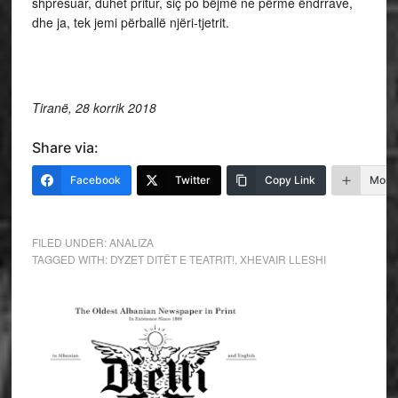
shpresuar, duhet pritur, siç po bëjmë ne përme ëndrrave,
dhe ja, tek jemi përballë njëri-tjetrit.
Tiranë, 28 korrik 2018
Share via:
Facebook
Twitter
Copy Link
More
FILED UNDER:
ANALIZA
TAGGED WITH:
DYZET DITËT E TEATRIT!
,
XHEVAIR LLESHI