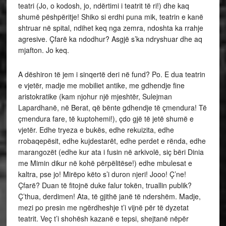
teatri (Jo, o kodosh, jo, ndërtimi i teatrit të ri!) dhe kaq
shumë pëshpëritje! Shiko si erdhi puna mik, teatrin e kanë
shtruar në spital, ndihet keq nga zemra, ndoshta ka rrahje
agresive. Çfarë ka ndodhur? Asgjë s’ka ndryshuar dhe aq
mjafton. Jo keq.
A dëshiron të jem i sinqertë deri në fund? Po. E dua teatrin
e vjetër, madje me mobiliet antike, me gdhendje fine
aristokratike (kam njohur një mjeshtër, Sulejman
Lapardhanë, në Berat, që bënte gdhendje të çmendura! Të
çmendura fare, të kuptohemi!), çdo gjë të jetë shumë e
vjetër. Edhe tryeza e bukës, edhe rekuizita, edhe
rrobaqepësit, edhe kujdestarët, edhe perdet e rënda, edhe
marangozët (edhe kur ata i fusin në arkivolë, siç bëri Dinia
me Mimin dikur në kohë përpëlitëse!) edhe mbulesat e
kaltra, pse jo! Mirëpo këto s’i duron njeri! Jooo! Ç’ne!
Çfarë? Duan të fitojnë duke falur tokën, truallin publik?
Ç’thua, derdimen! Ata, të gjithë janë të ndershëm. Madje,
mezi po presin me ngërdheshje t’i vijnë për të dyzetat
teatrit. Veç t’i shohësh kazanë e tepsi, shejtanë nëpër