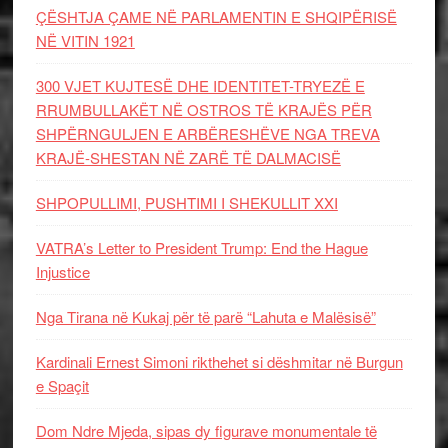
ÇËSHTJA ÇAME NË PARLAMENTIN E SHQIPËRISË
NË VITIN 1921
300 VJET KUJTESË DHE IDENTITET-TRYEZË E
RRUMBULLAKËT NË OSTROS TË KRAJËS PËR
SHPËRNGULJEN E ARBËRESHËVE NGA TREVA
KRAJË-SHESTAN NË ZARË TË DALMACISË
SHPOPULLIMI, PUSHTIMI I SHEKULLIT XXI
VATRA’s Letter to President Trump: End the Hague
Injustice
Nga Tirana në Kukaj për të parë “Lahuta e Malësisë”
Kardinali Ernest Simoni rikthehet si dëshmitar në Burgun
e Spaçit
Dom Ndre Mjeda, sipas dy figurave monumentale të