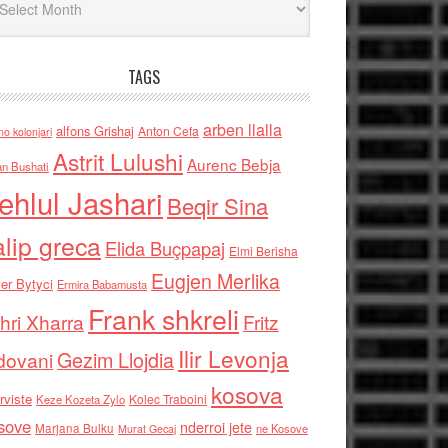
TAGS
arben llalla
alfons Grishaj
Anton Cefa
no kolonjari
Astrit Lulushi
Aurenc Bebja
an Bushati
ehlul Jashari
Beqir Sina
alip greca
Elida Buçpapaj
Elmi Berisha
Eugjen Merlika
er Bytyci
Ermira Babamusta
Frank shkreli
hri Xharra
Fritz
Ilir Levonja
Gezim Llojdia
dovani
kosova
rviste
Kolec Traboini
Keze Kozeta Zylo
sove
nderroi jete
Marjana Bulku
ne Kosove
Murat Gecaj