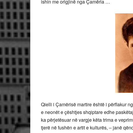
ishin me origjinë nga Çamëria …
Qielli i Çamërisë martire është i përflakur n
e neonët e çështjes shqiptare edhe paskëtaj,
ka përjetësuar në vargje këta trima e veprimta
tjerë në fushën e artit e kulturës, – janë që