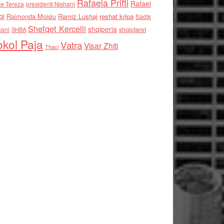
Rafaela Prifti
Rafael
e Tereza
presidenti Nishani
qi
Raimonda Moisiu
Ramiz Lushaj
reshat kripa
Sadik
Shefqet Kercelli
shqiperia
hani
shqiptaret
SHBA
kol Paja
Vatra
Visar Zhiti
Thaci