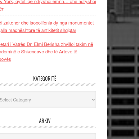
 York, qyteti që ndryshoi emrin… dhe ndryshoi
ën
i zakonor dhe isopolifonia dy nga monumentet
jalla madhështore të antikitetit shqiptar
etari i Vatrës Dr. Elmi Berisha zhvilloi takim në
deminë e Shkencave dhe të Arteve të
sovës
KATEGORITË
egoritë
ARKIV
iv