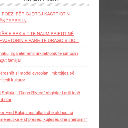
I POEZI PËR GJERGJ KASTRIOTIN-
ËNDERBEUN
TËR E ARKIVIT TE NAUM PRIFTIT NË
RVJETORIN E PARE TE DRAGO SILIQIT
aku, nga elementi arkitektonik te simboli i
ngut familjar
ëreshët si model evropian i mbrojtjes së
titetit kulturor
i Shijaku, “Diego Rivera” shqiptar i artit tonë
mbëtar
m Fred Kalaj, mes altarit dhe atdheut si
meneutikë e shpresës, kujtesës dhe shërbimit”