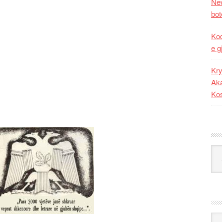
New
bot
Kod
e g
Kry
Aka
Ko
Kat
Ark