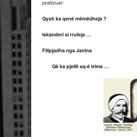
poetizuar:
Qysh ka qenë mëmëdheja ?
Iskanderi si rrufeja …
Filipjadha nga Janina
Që ka pjellë aq-ë trima …