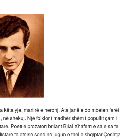
ga këta yje, martirë e heronj. Ata janë e do mbeten farët
 në shekuj. Një folklor i madhërishëm i popullit çam i
rë. Poeti e prozatori brilant Bilal Xhaferri e sa e sa të
ndistarë të etnisë sonë në jugun e thellë shqiptar.Çështja