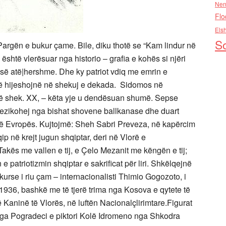
Nen
Flo
Els
So
r Pargën e bukur çame. Bile, diku thotë se “Kam lindur në
htë vlerësuar nga historio – grafia e kohës si njëri
 së atë|hershme. Dhe ky patriot vdiq me emrin e
së hijeshojnë në shekuj e dekada. Sidomos në
të shek. XX, – këta yje u dendësuan shumë. Sepse
 rrezikohej nga bishat shovene ballkanase dhe duart
 të Evropës. Kujtojmë: Sheh Sabri Preveza, në kapërcim
qip në krejt jugun shqiptar, deri në Vlorë e
kës me vallen e tij, e Çelo Mezanit me këngën e tij;
patriotizmin shqiptar e sakrificat për liri. Shkëlqejnë
urse i riu çam – internacionalisti Thimio Gogozoto, i
n 1936, bashkë me të tjerë trima nga Kosova e qytete të
 Kaninë të Vlorës, në luftën Nacionalçlirimtare.Figurat
i nga Pogradeci e piktori Kolë Idromeno nga Shkodra