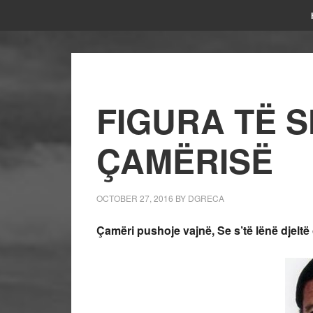
FIGURA TË 
ÇAMËRISË
OCTOBER 27, 2016
BY
DGRECA
Çamëri pushoje vajnë,
Se s’të lënë djelt