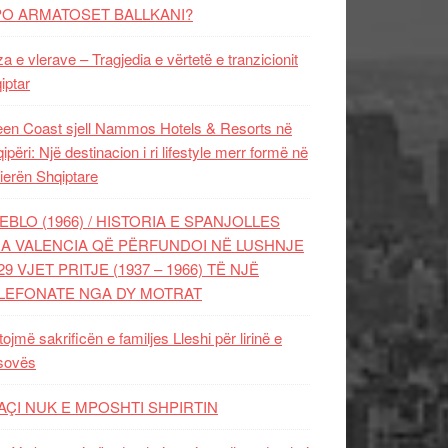
PO ARMATOSET BALLKANI?
za e vlerave – Tragjedia e vërtetë e tranzicionit
iptar
en Coast sjell Nammos Hotels & Resorts në
ipëri: Një destinacion i ri lifestyle merr formë në
ierën Shqiptare
EBLO (1966) / HISTORIA E SPANJOLLES
A VALENCIA QË PËRFUNDOI NË LUSHNJE
29 VJET PRITJE (1937 – 1966) TË NJË
LEFONATE NGA DY MOTRAT
tojmë sakrificën e familjes Lleshi për lirinë e
sovës
AÇI NUK E MPOSHTI SHPIRTIN