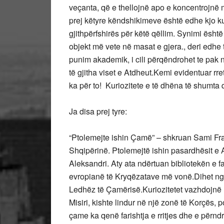
veçanta, që e thellojnë apo e koncentrojnë 
prej këtyre këndshikimeve është edhe kjo ku
gjithpërfshirës për këtë qëllim. Synimi është
objekt më vete në masat e gjera., deri edhe t
punim akademik, i cili përqëndrohet te pak n
të gjitha viset e Atdheut.Kemi evidentuar rr
ka për to! Kuriozitete e të dhëna të shumta
Ja disa prej tyre:
“Ptolemejte ishin Çamë” – shkruan Sami Frash
Shqipërinë. Ptolemejtë ishin pasardhësit e A
Aleksandri. Aty ata ndërtuan bibliotekën e fa
evropianë të Kryqëzatave më vonë.Dihet nga t
Ledhëz të Çamërisë.Kuriozitetet vazhdojnë n
Misiri, kishte lindur në një zonë të Korçës,
çame ka qenë farishtja e rritjes dhe e përndr