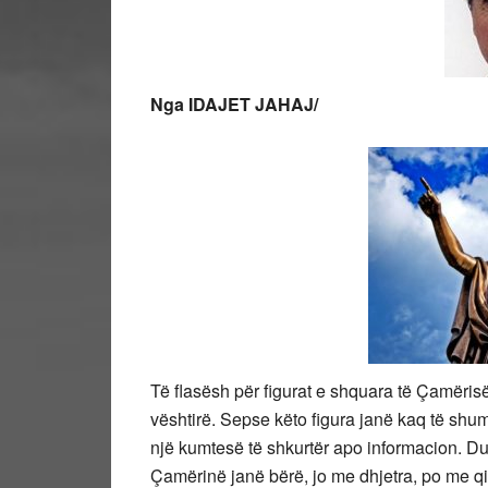
Nga IDAJET JAHAJ/
Të flasësh për figurat e shquara të Çamërisë,
vështirë. Sepse këto figura janë kaq të shum
një kumtesë të shkurtër apo informacion. Duh
Çamërinë janë bërë, jo me dhjetra, po me q