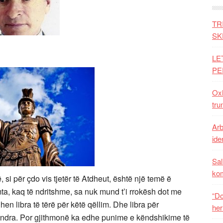
TR
SK
LE
PE
Oxh
tru
Arb
iden
Sal
ko
 si për çdo vis tjetër të Atdheut, është një temë ë
ta, kaq të ndritshme, sa nuk mund t’i rrokësh dot me
“Do
en libra të tërë për këtë qëllim. Dhe libra për
her
indra. Por gjithmonë ka edhe punime e këndshikime të