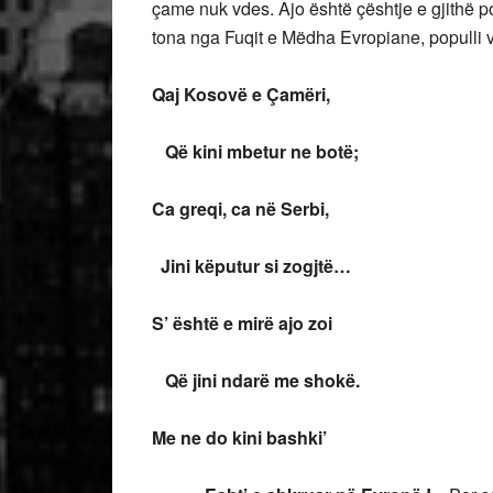
çame nuk vdes. Ajo është çështje e gjithë pop
tona nga Fuqit e Mëdha Evropiane, populli v
Qaj Kosovë e Çamëri,
Që kini mbetur ne botë;
Ca greqi, ca në Serbi,
Jini këputur si zogjtë…
S’ është e mirë ajo zoi
Që jini ndarë me shokë.
Me ne do kini bashki’