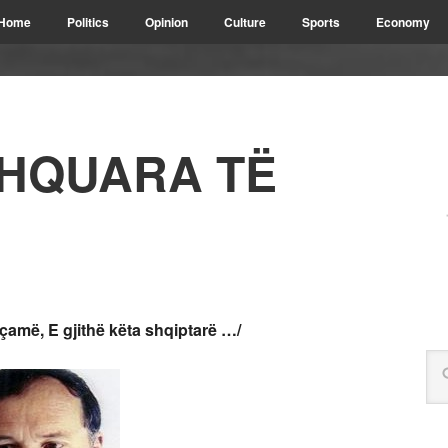
Home
Politics
Opinion
Culture
Sports
Economy
SHQUARA TË
ë çamë,
E gjithë këta shqiptarë …/