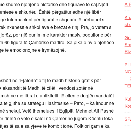
më shumë njohjene historisë dhe figurave të saj.Njëri
A 
mtesë e shkurtër. Është përgatitur edhe një libër
Kri
 që informacioni për figurat e shquara të përhapet si
shq
ek nxënësit e shkollave e brezat e rinj. Pra, jo vetëm si
jerëz, por një punim me karakter masiv, popullor e për
Gre
eth 60 figura të Çamërisë martire. Sa pika e nyje njohëse
Shq
 që të emocionojnë e frymëzojnë.
Riv
PU
NG
— 
ëri ne “Fjalorin” e tij të madh historio-grafik për
TE
leksandrit të Madh, të cilët i vendosi zotër në
mshme me librat e antikitetit, të cilën e dogjën vandalët
Kuj
ë gjithë se strategu i lashtësisë – Pirro, – ka lindur në
Ko
ë shekuj. Vetë themeluesi i Egjiptit, Mehmet Ali Pashë
 por rininë e vetë e kaloi në Çamërinë jugore.Kështu toka
SP
itjes të sa e sa yjeve të kombit tonë. Folklori çam e ka