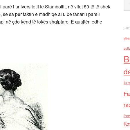
arë i universitetit të Stambollit, në vitet 80-të të shek.
 se sa për faktin e madh që ai u bë fanari i parë i
hapi në çdo kënd të tokës shqiptare. E quajtën edhe
alba
asll
B
d
Env
Fa
ra
Inte
Ko