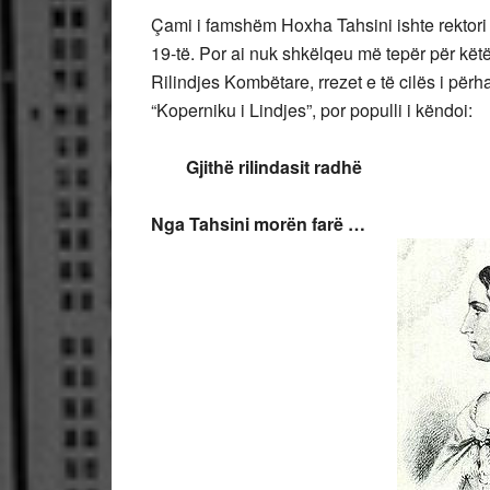
Çami i famshëm Hoxha Tahsini ishte rektori i p
19-të. Por ai nuk shkëlqeu më tepër për këtë,
Rilindjes Kombëtare, rrezet e të cilës i për
“Koperniku i Lindjes”, por populli i këndoi:
Gjithë rilindasit radhë
Nga Tahsini morën farë …