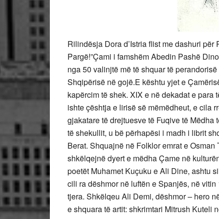
Rilindësja Dora d’Istria flist me dashuri pë
Pargë!”Çami i famshëm Abedin Pashë Dino ës
nga 50 valinjtë më të shquar të perandorisë
Shqipërisë në gojë.E kështu yjet e Çamëri
kapërcim të shek. XIX e në dekadat e para 
ishte çështja e lirisë së mëmëdheut, e cila
gjakatare të drejtuesve të Fuqive të Mëdha
të shekullit, u bë përhapësi i madh i librit sh
Berat. Shquajnë në Folklor emrat e Osman Ta
shkëlqejnë dyert e mëdha Çame në kulturën e 
poetët Muhamet Kuçuku e Ali Dine, ashtu sik
cili ra dëshmor në luftën e Spanjës, në viti
tjera. Shkëlqeu Ali Demi, dëshmor – hero në
e shquara të artit: shkrimtari Mitrush Kutel