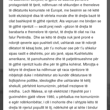
protagonistë të tjerë, ndihmuan në shkundjen e themeleve
të diktaturës komuniste në Europë, me besimin se në këtë
botë ekzistojnë disa të vërteta morale dhe të drejta bazë të
cilat bashkojnë të gjithë njerëzit. Ata vepruan me bindjen se
të gjithë njerëzit — secili prej nesh –gëzon të drejta të
barabarta e themelore të njeriut, të drejta të cilat na i ka
falur Perëndia. Dhe se këto të drejta nuk janë pronë e
ndonjë qeverie apo pushteti civil, ushtarak ose të ndonjë
diktatori të kësaj bote, për t’u mohuar ose për t’u shkelur
sipas rastit e dëshirës, por ato janë, sipas Kushtetutës
amerikane, të pamohueshme dhe të patjetërsueshme për
të gjithë njerëzit kudo dhe për të gjitha kohërat. Mbrojtja e
këtyre të drejtave ka ndihmuar që raca njerëzore të
mbijetojë duke i mbështetur ato kundër diktaturave të
llojllojshme politike, ideologjike dhe ushtarake të këtij
shekulli, përfshirë komunizmin, përball rreziqeve të
mëdha. Lech Walesa, si një elektricist i thjeshtë por i
guximshëm gjatë viteve 1980, u përballua me komunizmin
e egër ndërkombëtar, i cili i mohonte dhe i shtypte këto të
drejta të njeriut popullit të tij, ndërkohë që ai ishte i bindur