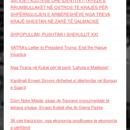
300 VJET KUJTESË DHE IDENTITET-TRYEZË E
RRUMBULLAKËT NË OSTROS TË KRAJËS PËR
SHPËRNGULJEN E ARBËRESHËVE NGA TREVA
KRAJË-SHESTAN NË ZARË TË DALMACISË
SHPOPULLIMI, PUSHTIMI I SHEKULLIT XXI
VATRA’s Letter to President Trump: End the Hague
Injustice
Nga Tirana në Kukaj për të parë “Lahuta e Malësisë”
Kardinali Ernest Simoni rikthehet si dëshmitar në Burgun
e Spaçit
Dom Ndre Mjeda, sipas dy figurave monumentale të
letrave shqipe, Ernest Koliqit dhe At Gjergj Fishta
36 vjet tranzicion, nga ekonomia prodhuese te ekonomia
e përfitimit