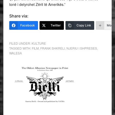
tonë i detyrohet Zërit të Amerikës.”
Share via:
Facebook
Twitter
Copy Link
More
FILED UNDER:
KULTURE
TAGGED WITH:
FILM
,
FRANK SHKRELI
,
NJERIU I SHPRESES
,
WALESA