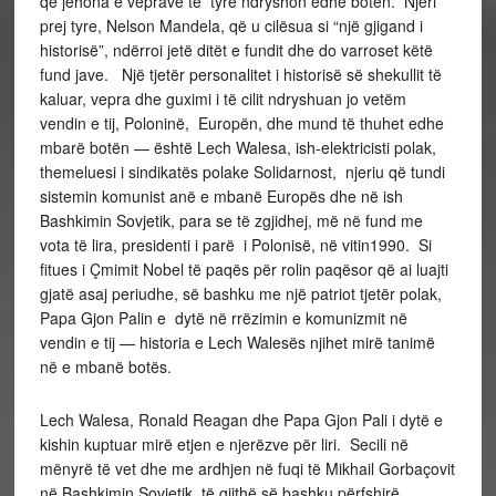
që jehona e veprave të tyre ndryshon edhe botën. Njëri
prej tyre, Nelson Mandela, që u cilësua si “një gjigand i
historisë”, ndërroi jetë ditët e fundit dhe do varroset këtë
fund jave. Një tjetër personalitet i historisë së shekullit të
kaluar, vepra dhe guximi i të cilit ndryshuan jo vetëm
vendin e tij, Poloninë, Europën, dhe mund të thuhet edhe
mbarë botën — është Lech Walesa, ish-elektricisti polak,
themeluesi i sindikatës polake Solidarnost, njeriu që tundi
sistemin komunist anë e mbanë Europës dhe në ish
Bashkimin Sovjetik, para se të zgjidhej, më në fund me
vota të lira, presidenti i parë i Polonisë, në vitin1990. Si
fitues i Çmimit Nobel të paqës për rolin paqësor që ai luajti
gjatë asaj periudhe, së bashku me një patriot tjetër polak,
Papa Gjon Palin e dytë në rrëzimin e komunizmit në
vendin e tij — historia e Lech Walesës njihet mirë tanimë
në e mbanë botës.
Lech Walesa, Ronald Reagan dhe Papa Gjon Pali i dytë e
kishin kuptuar mirë etjen e njerëzve për liri. Secili në
mënyrë të vet dhe me ardhjen në fuqi të Mikhail Gorbaçovit
në Bashkimin Sovjetik, të gjithë së bashku përfshirë