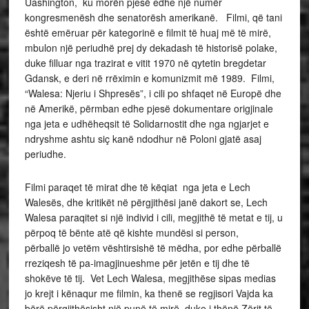
Uashington, ku morën pjesë edhe një numër
kongresmenësh dhe senatorësh amerikanë. Filmi, që tani
është emëruar për kategorinë e filmit të huaj më të mirë,
mbulon një periudhë prej dy dekadash të historisë polake,
duke filluar nga trazirat e vitit 1970 në qytetin bregdetar
Gdansk, e deri në rrëximin e komunizmit më 1989. Filmi,
“Walesa: Njeriu i Shpresës”, i cili po shfaqet në Europë dhe
në Amerikë, përmban edhe pjesë dokumentare origjinale
nga jeta e udhëheqsit të Solidarnostit dhe nga ngjarjet e
ndryshme ashtu siç kanë ndodhur në Poloni gjatë asaj
periudhe.
Filmi paraqet të mirat dhe të këqiat nga jeta e Lech
Walesës, dhe kritikët në përgjithësi janë dakort se, Lech
Walesa paraqitet si një individ i cili, megjithë të metat e tij, u
përpoq të bënte atë që kishte mundësi si person,
përballë jo vetëm vështirsishë të mëdha, por edhe përballë
rreziqesh të pa-imagjinueshme për jetën e tij dhe të
shokëve të tij. Vet Lech Walesa, megjithëse sipas medias
jo krejt i kënaqur me filmin, ka thenë se regjisori Vajda ka
bërë përgjithësisht një punë të mirë, duke i thënë Zërit të