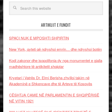
ARTIKUJT E FUNDIT
SPAÇI NUK E MPOSHTI SHPIRTIN
New York, qyteti që ndryshoi emrin… dhe ndryshoi botën
Kodi zakonor dhe isopolifonia dy nga monumentet e gjalla
madhështore të antikitetit shqiptar
Kryetari i Vatrës Dr. Elmi Berisha zhvilloi takim në
Akademinë e Shkencave dhe të Arteve të Kosovës
ÇËSHTJA ÇAME NË PARLAMENTIN E SHQIPËRISË
NË VITIN 1921