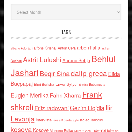
Arkiv
TAGS
arben llalla
alfons Grishaj
Anton Cefa
asllan
albano kolonjari
Behlul
Astrit Lulushi
Aurenc Bebja
Bushati
Jashari
dalip greca
Beqir Sina
Elida
Buçpapaj
Enver Bytyci
Elmi Berisha
Ermira Babamusta
Frank
Eugjen Merlika
Fahri Xharra
shkreli
Ilir
Gezim Llojdia
Fritz radovani
Levonja
Interviste
Kolec Traboini
Keze Kozeta Zylo
kosova
Kosove
nderroi jete
Marjana Bulku
ne
Murat Gecaj