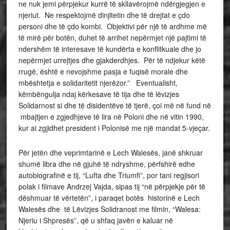
ne nuk jemi përpjekur kurrë të skllavërojmë ndërgjegjen e
njeriut. Ne respektojmë dinjitetin dhe të drejtat e çdo
personi dhe të çdo kombi. Objektivi për një të ardhme më
të mirë për botën, duhet të arrihet nepërmjet një pajtimi të
ndershëm të interesave të kundërta e konflitkuale dhe jo
nepërmjet urrejtjes dhe gjakderdhjes. Për të ndjekur këtë
rrugë, është e nevojshme pasja e fuqisë morale dhe
mbështetja e solidaritetit njerëzor.” Eventualisht,
këmbëngulja ndaj kërkesave të tija dhe të lëvizjes
Solidarnost si dhe të disidentëve të tjerë, çoi më në fund në
mbajtjen e zgjedhjeve të lira në Poloni dhe në vitin 1990,
kur ai zgjidhet president i Polonisë me një mandat 5-vjeçar.
Për jetën dhe veprimtarinë e Lech Walesës, janë shkruar
shumë libra dhe në gjuhë të ndryshme, përfshirë edhe
autobiografinë e tij, “Lufta dhe Triumfi”, por tani regjisori
polak i filmave Andrzej Vajda, sipas tij “në përpjekje për të
dëshmuar të vërtetën”, i paraqet botës historinë e Lech
Walesës dhe të Lëvizjes Solidranost me filmin, “Walesa:
Njeriu i Shpresës”, që u shfaq javën e kaluar në