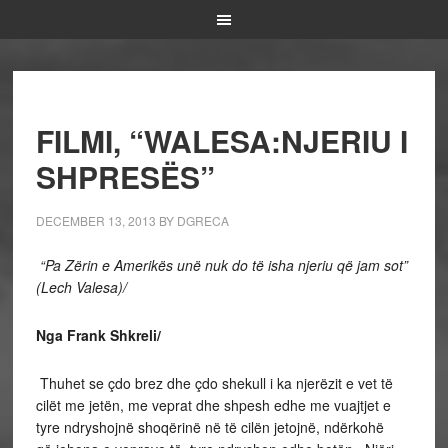
FILMI, “WALESA:NJERIU I
SHPRESËS”
DECEMBER 13, 2013
BY
DGRECA
“Pa Zërin e Amerikës unë nuk do të isha njeriu që jam sot”
(Lech Valesa)/
Nga Frank Shkreli/
Thuhet se çdo brez dhe çdo shekull i ka njerëzit e vet të
cilët me jetën, me veprat dhe shpesh edhe me vuajtjet e
tyre ndryshojnë shoqërinë në të cilën jetojnë, ndërkohë