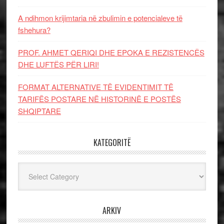
A ndihmon krijimtaria në zbulimin e potencialeve të
fshehura?
PROF. AHMET QERIQI DHE EPOKA E REZISTENCЁS
DHE LUFTЁS PЁR LIRI!
FORMAT ALTERNATIVE TË EVIDENTIMIT TË
TARIFËS POSTARE NË HISTORINË E POSTËS
SHQIPTARE
KATEGORITË
Kategoritë
ARKIV