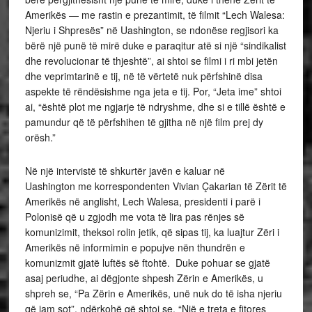
Amerikës — me rastin e prezantimit, të filmit “Lech Walesa:
Njeriu i Shpresës” në Uashington, se ndonëse regjisori ka
bërë një punë të mirë duke e paraqitur atë si një “sindikalist
dhe revolucionar të thjeshtë”, ai shtoi se filmi i ri mbi jetën
dhe veprimtarinë e tij, në të vërtetë nuk përfshinë disa
aspekte të rëndësishme nga jeta e tij. Por, “Jeta ime” shtoi
ai, “është plot me ngjarje të ndryshme, dhe si e tillë është e
pamundur që të përfshihen të gjitha në një film prej dy
orësh.”
Në një intervistë të shkurtër javën e kaluar në
Uashington me korrespondenten Vivian Çakarian të Zërit të
Amerikës në anglisht, Lech Walesa, presidenti i parë i
Polonisë që u zgjodh me vota të lira pas rënjes së
komunizimit, theksoi rolin jetik, që sipas tij, ka luajtur Zëri i
Amerikës në informimin e popujve nën thundrën e
komunizmit gjatë luftës së ftohtë. Duke pohuar se gjatë
asaj periudhe, ai dëgjonte shpesh Zërin e Amerikës, u
shpreh se, “Pa Zërin e Amerikës, unë nuk do të isha njeriu
që jam sot”, ndërkohë që shtoi se, “Një e treta e fitores