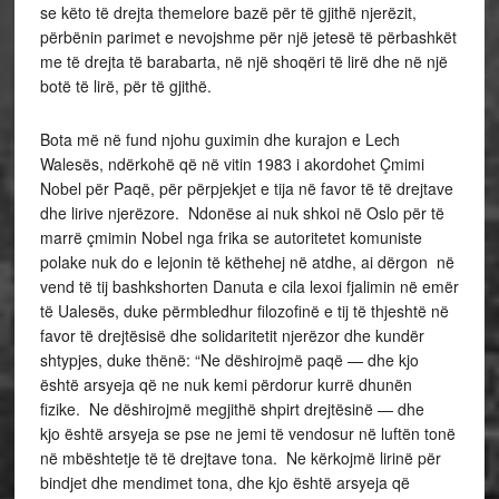
se këto të drejta themelore bazë për të gjithë njerëzit,
përbënin parimet e nevojshme për një jetesë të përbashkët
me të drejta të barabarta, në një shoqëri të lirë dhe në një
botë të lirë, për të gjithë.
Bota më në fund njohu guximin dhe kurajon e Lech
Walesës, ndërkohë që në vitin 1983 i akordohet Çmimi
Nobel për Paqë, për përpjekjet e tija në favor të të drejtave
dhe lirive njerëzore. Ndonëse ai nuk shkoi në Oslo për të
marrë çmimin Nobel nga frika se autoritetet komuniste
polake nuk do e lejonin të këthehej në atdhe, ai dërgon në
vend të tij bashkshorten Danuta e cila lexoi fjalimin në emër
të Ualesës, duke përmbledhur filozofinë e tij të thjeshtë në
favor të drejtësisë dhe solidaritetit njerëzor dhe kundër
shtypjes, duke thënë: “Ne dëshirojmë paqë — dhe kjo
është arsyeja që ne nuk kemi përdorur kurrë dhunën
fizike. Ne dëshirojmë megjithë shpirt drejtësinë — dhe
kjo është arsyeja se pse ne jemi të vendosur në luftën tonë
në mbështetje të të drejtave tona. Ne kërkojmë lirinë për
bindjet dhe mendimet tona, dhe kjo është arsyeja që