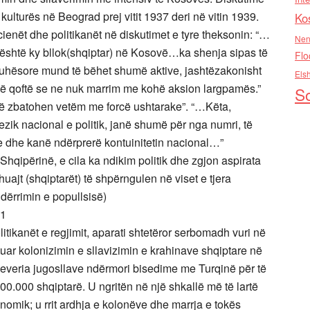
 kulturës në Beograd prej vitit 1937 deri në vitin 1939.
Ko
ricienët dhe politikanët në diskutimet e tyre theksonin: “…
Nen
është ky bllok(shqiptar) në Kosovë…ka shenja sipas të
Flo
juhësore mund të bëhet shumë aktive, jashtëzakonisht
Els
 në qoftë se ne nuk marrim me kohë aksion largpamës.”
So
të zbatohen vetëm me forcë ushtarake”. “…Këta,
rezik nacional e politik, janë shumë për nga numri, të
e dhe kanë ndërprerë kontuinitetin nacional…”
Shqipërinë, e cila ka ndikim politik dhe zgjon aspirata
uajt (shqiptarët) të shpërngulen në viset e tjera
ndërrimin e popullsisë)
1
itikanët e regjimit, aparati shtetëror serbomadh vuri në
ar kolonizimin e sllavizimin e krahinave shqiptare në
 qeveria jugosllave ndërmori bisedime me Turqinë për të
0.000 shqiptarë. U ngritën në një shkallë më të lartë
nomik; u rrit ardhja e kolonëve dhe marrja e tokës