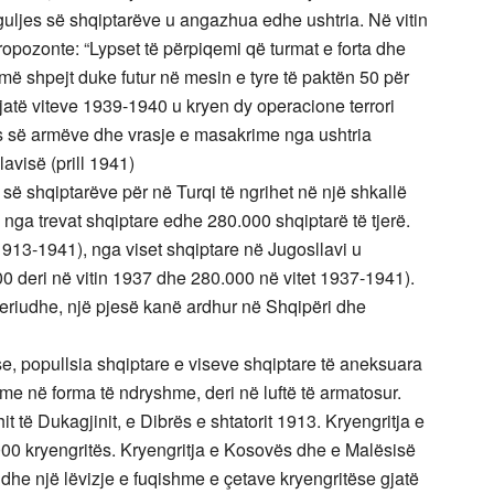
nguljes së shqiptarëve u angazhua edhe ushtria. Në vitin
pozonte: “Lypset të përpiqemi që turmat e forta dhe
ë shpejt duke futur në mesin e tyre të paktën 50 për
gjatë viteve 1939-1940 u kryen dy operacione terrori
s së armëve dhe vrasje e masakrime nga ushtria
lavisë (prill 1941)
së shqiptarëve për në Turqi të ngrihet në një shkallë
 nga trevat shqiptare edhe 280.000 shqiptarë të tjerë.
1913-1941), nga viset shqiptare në Jugosllavi u
0 deri në vitin 1937 dhe 280.000 në vitet 1937-1941).
periudhe, një pjesë kanë ardhur në Shqipëri dhe
ese, popullsia shqiptare e viseve shqiptare të aneksuara
hme në forma të ndryshme, deri në luftë të armatosur.
it të Dukagjinit, e Dibrës e shtatorit 1913. Kryengritja e
000 kryengritës. Kryengritja e Kosovës dhe e Malësisë
dhe një lëvizje e fuqishme e çetave kryengritëse gjatë