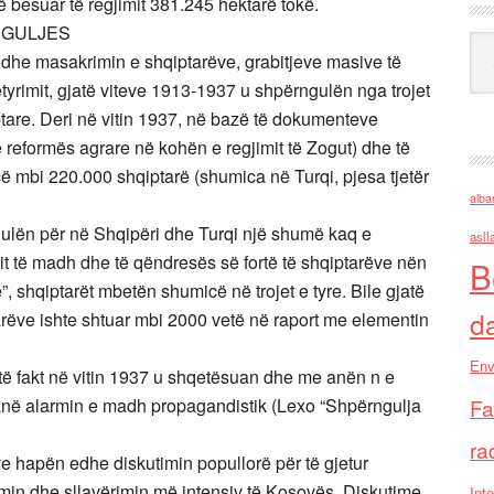
ë besuar të regjimit 381.245 hektarë tokë.
NGULJES
Ark
 dhe masakrimin e shqiptarëve, grabitjeve masive të
etyrimit, gjatë viteve 1913-1937 u shpërngulën nga trojet
tare. Deri në vitin 1937, në bazë të dokumenteve
të reformës agrare në kohën e regjimit të Zogut) dhe të
 mbi 220.000 shqiptarë (shumica në Turqi, pjesa tjetër
alba
gulën për në Shqipëri dhe Turqi një shumë kaq e
asll
it të madh dhe të qëndresës së fortë të shqiptarëve nën
B
 shqiptarët mbetën shumicë në trojet e tyre. Bile gjatë
d
rëve ishte shtuar mbi 2000 vetë në raport me elementin
Env
ë fakt në vitin 1937 u shqetësuan dhe me anën n e
dhanë alarmin e madh propagandistik (Lexo “Shpërngulja
Fa
ra
e hapën edhe diskutimin popullorë për të gjetur
min dhe sllavërimin më intensiv të Kosovës. Diskutime
Inte