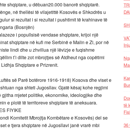
shte shqiptare, u dëbuan20.000 banorë shqiptarë.
TR
ënge, në thellësi të vilajetittë Kosovës e Shkodrës u
DA
r si rezultat i si rezultat i pushtimit të krahinave të
SH
ungaria (Bosnjën)
lazeze i popullsisë vendase shqiptare, krijoi një
VAT
nat shqiptare në kufi me Serbinë e Malin e Zi, por në
Inj
niste lindi dhe u zhvillua një lëvizje e fuqishme
qëllim t’i dilte zot mbrojtjes së Atdheut nga copëtimi
Nga
 Lidhja Shqiptare e Prizrenit.
Mal
Kar
 Luftës së Parë botërore 1916-1918) Kosova dhe viset e
Bur
shtuan nga shteti Jugosllav. Gjatë kësaj kohe regjimi
 gjitha mjetet politike, ekonomike, ideologjike dhe
Dom
in e plotë të territoreve shqiptare të aneksuara.
të 
S FIYIKE
Fis
(Fondi Komitetit Mbrojtja Kombëtare e Kosovës) del se
et e tjera shqiptare në Jugosllavi janë vrarë mbi
36 