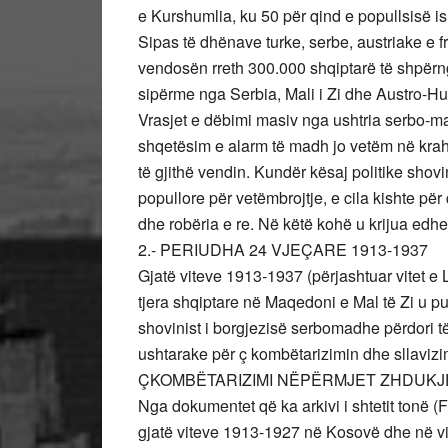
e Kurshumlia, ku 50 për qind e popullsisë i
Sipas të dhënave turke, serbe, austriake e fr
vendosën rreth 300.000 shqiptarë të shpërngulu
sipërme nga Serbia, Mali i Zi dhe Austro-H
Vrasjet e dëbimi masiv nga ushtria serbo-ma
shqetësim e alarm të madh jo vetëm në krahi
të gjithë vendin. Kundër kësaj politike shovi
popullore për vetëmbrojtje, e cila kishte për 
dhe robëria e re. Në këtë kohë u krijua edhe
2.- PERIUDHA 24 VJEÇARE 1913-1937
Gjatë viteve 1913-1937 (përjashtuar vitet e
tjera shqiptare në Maqedoni e Mal të Zi u pu
shovinist i borgjezisë serbomadhe përdori të
ushtarake për ç kombëtarizimin dhe sllavizim
ÇKOMBËTARIZIMI NËPËRMJET ZHDUKJE
Nga dokumentet që ka arkivi i shtetit tonë 
gjatë viteve 1913-1927 në Kosovë dhe në vis