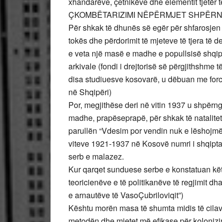
xhandarëve, çetnikëve dhe elementit tjetër t
ÇKOMBËTARIZIMI NËPËRMJET SHPËR
Për shkak të dhunës së egër për shfarosjen
tokës dhe përdorimit të mjeteve të tjera të d
e veta një masë e madhe e popullsisë shqip
arkivale (fondi i drejtorisë së përgjithshme 
disa studiuesve kosovarë, u dëbuan me forcë
në Shqipëri)
Por, megjithëse deri në vitin 1937 u shpërn
madhe, prapëseprapë, për shkak të natalitet
parullën “Vdesim por vendin nuk e lëshojmë”,
viteve 1921-1937 në Kosovë numri i shqipta
serb e malazez.
Kur qarqet sunduese serbe e konstatuan kët
teoricienëve e të politikanëve të regjimit 
e arnautëve të VasoÇubriloviqit”)
Kështu morën masa të shumta midis të cilav
metodën dhe mjetet më efikase për kolonizi