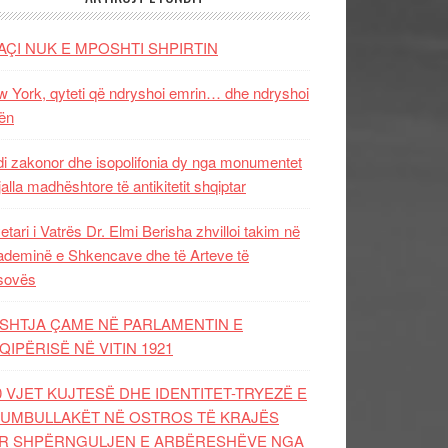
AÇI NUK E MPOSHTI SHPIRTIN
 York, qyteti që ndryshoi emrin… dhe ndryshoi
ën
i zakonor dhe isopolifonia dy nga monumentet
jalla madhështore të antikitetit shqiptar
etari i Vatrës Dr. Elmi Berisha zhvilloi takim në
deminë e Shkencave dhe të Arteve të
sovës
SHTJA ÇAME NË PARLAMENTIN E
QIPËRISË NË VITIN 1921
0 VJET KUJTESË DHE IDENTITET-TRYEZË E
UMBULLAKËT NË OSTROS TË KRAJËS
R SHPËRNGULJEN E ARBËRESHËVE NGA