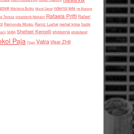
sove
nderroi jete
Marjana Bulku
ne Kosove
Murat Gecaj
Rafaela Prifti
Rafael
e Tereza
presidenti Nishani
qi
Raimonda Moisiu
Ramiz Lushaj
reshat kripa
Sadik
Shefqet Kercelli
shqiperia
hani
shqiptaret
SHBA
kol Paja
Vatra
Visar Zhiti
Thaci