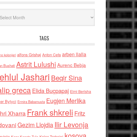
iv
TAGS
arben llalla
alfons Grishaj
Anton Cefa
no kolonjari
Astrit Lulushi
Aurenc Bebja
an Bushati
ehlul Jashari
Beqir Sina
alip greca
Elida Buçpapaj
Elmi Berisha
Eugjen Merlika
er Bytyci
Ermira Babamusta
Frank shkreli
hri Xharra
Fritz
Ilir Levonja
Gezim Llojdia
dovani
kosova
rviste
Kolec Traboini
Keze Kozeta Zylo