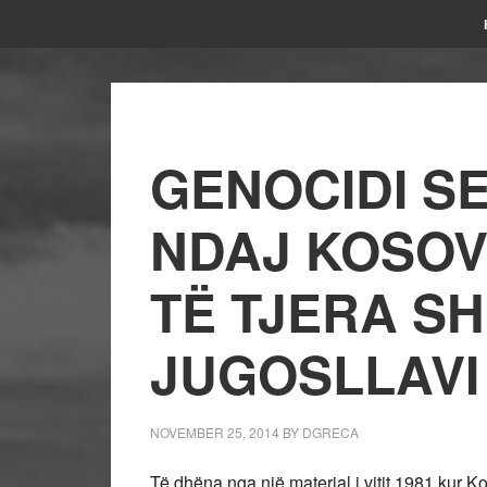
GENOCIDI S
NDAJ KOSOV
TË TJERA S
JUGOSLLAVI
NOVEMBER 25, 2014
BY
DGRECA
Të dhëna nga një material i vitit 1981 kur K