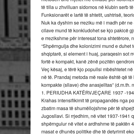
të tilla u zhvilluan sidomos në klubin serb të
Funksionarët e lartë të shtetit, ushtrisë, teo
Nuk ka dyshim se rreziku më i madh për ne 
cilave mund të konkludohet se kjo pakicë g
e rrezikshme për interesat tona shtetërore,
“Shpërngulja dhe kolonizimi mund e duhet 
shqiptarë, si element i huaj, paraqesin sot r
fortë e kompakt, kanë zënë pozitën qendror
Veç kësaj, e tërë kjo popullsi mbështetet në 
në të. Prandaj metoda më reale është që të h
kompakte (sllave) dhe anasjelltas” (d.m.th. 
1. PERIUDHA KATËRVJEÇARE 1937 -194
Krahas intensifikimit të propagandës nga pol
zbatim masa të shumëllojshme për të shpejtu
Jugosllavi. Si rrjedhim, në vitet 1937-1941
shpërngulur në vitet e ardhshme të paktën 40
masat e dhunës politike dhe të detyrimit eko