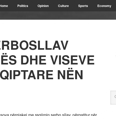
Home
Politics
Opinion
Culture
Sports
Economy
ERBOSLLAV
ËS DHE VISEVE
HQIPTARE NËN
osova përgjakej me regjimin serbo sllav, përgatitur për