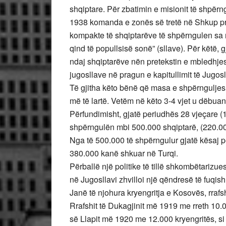
shqiptare. Për zbatimin e misionit të shpër
1938 komanda e zonës së tretë në Shkup pro
kompakte të shqiptarëve të shpërngulen sa m
qind të popullsisë sonë” (sllave). Për këtë, 
ndaj shqiptarëve nën pretekstin e mbledhje
jugosllave në pragun e kapitullimit të Jugosl
Të gjitha këto bënë që masa e shpërnguljes 
më të lartë. Vetëm në këto 3-4 vjet u dëbuan
Përfundimisht, gjatë periudhës 28 vjeçare (
shpërngulën mbi 500.000 shqiptarë, (220.00
Nga të 500.000 të shpërngulur gjatë kësaj 
380.000 kanë shkuar në Turqi.
Përballë një politike të tillë shkombëtarizu
në Jugosllavi zhvilloi një qëndresë të fuqis
Janë të njohura kryengritja e Kosovës, rrafsh
Rrafshit të Dukagjinit më 1919 me rreth 10.
së Llapit më 1920 me 12.000 kryengritës, si 