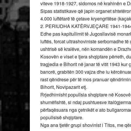
viteve 1918-1927, sidomos në krahinën e Dr
Sipas statistikave që japin organet shtetëro
4.000 luftëtarë të çetave kryengritëse (kaçak
2. PERIUDHA KATËRVJEÇARE 1941-194
Edhe pas kapitullimit të Jugosllavisë monarki
luftës, forcat ultrashoviniste serbomadhe të 
ushtrisë së kralëve, nën komandën e Drazh
Kosovën e viset e tjera shqiptare përreth, 
tragjedia e Bihorit në janar të vitit 1943 ku
banorë, grabitën 300 vajza dhe iu kërcënuan
rast qëndrese për të mos pranuar qëndrimin s
Bihorit, Novipazarit etj.
Rrjedhimisht popullsia shqiptare në Kosovë d
shumëfishtë, si ndaj pushtuesve ital0gjer
përfaqësuara nga çetnikët e ato bullgaromadh
popullsisë shqiptare.
Nga ana tjetër grupi shovinist i Titos, me qën