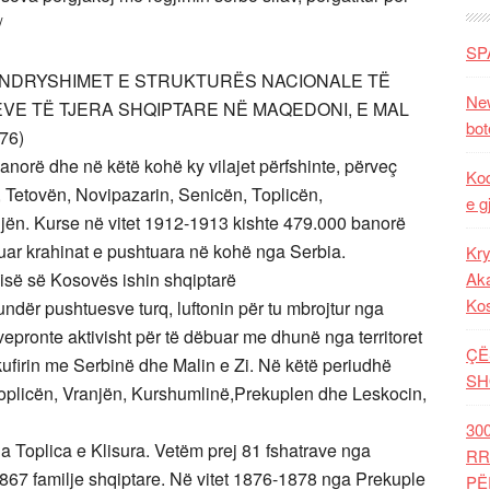
/
SP
E NDRYSHIMET E STRUKTURËS NACIONALE TË
New
VE TË TJERA SHQIPTARE NË MAQEDONI, E MAL
bot
76)
anorë dhe në këtë kohë ky vilajet përfshinte, përveç
Kod
, Tetovën, Novipazarin, Senicën, Toplicën,
e g
jën. Kurse në vitet 1912-1913 kishte 479.000 banorë
shtuar krahinat e pushtuara në kohë nga Serbia.
Kry
sisë së Kosovës ishin shqiptarë
Aka
Ko
undër pushtuesve turq, luftonin për tu mbrojtur nga
ili vepronte aktivisht për të dëbuar me dhunë nga territoret
ÇË
kufirin me Serbinë dhe Malin e Zi. Në këtë periudhë
SH
 Toplicën, Vranjën, Kurshumlinë,Prekuplen dhe Leskocin,
30
 Toplica e Klisura. Vetëm prej 81 fshatrave nga
RR
867 familje shqiptare. Në vitet 1876-1878 nga Prekuple
PË