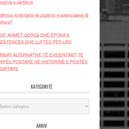
nomia e përfitimit
dihmon krijimtaria në zbulimin e potencialeve të
ehura?
OF. AHMET QERIQI DHE EPOKA E
ZISTENCЁS DHE LUFTЁS PЁR LIRI!
RMAT ALTERNATIVE TË EVIDENTIMIT TË
RIFËS POSTARE NË HISTORINË E POSTËS
QIPTARE
KATEGORITË
egoritë
ARKIV