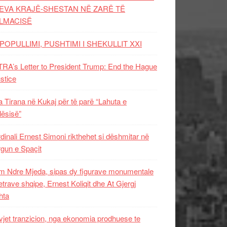
EVA KRAJË-SHESTAN NË ZARË TË
LMACISË
POPULLIMI, PUSHTIMI I SHEKULLIT XXI
RA’s Letter to President Trump: End the Hague
ustice
 Tirana në Kukaj për të parë “Lahuta e
ësisë”
dinali Ernest Simoni rikthehet si dëshmitar në
gun e Spaçit
 Ndre Mjeda, sipas dy figurave monumentale
letrave shqipe, Ernest Koliqit dhe At Gjergj
hta
vjet tranzicion, nga ekonomia prodhuese te