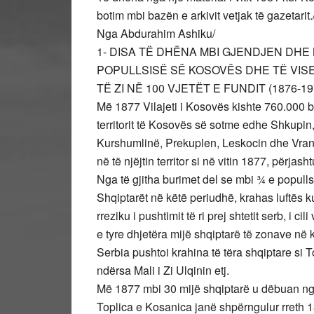
botim mbi bazën e arkivit vetjak të gazetarit.
Nga Abdurahim Ashiku/
1- DISA TË DHËNA MBI GJENDJEN DH
POPULLSISË SË KOSOVËS DHE TË VISE
TË ZI NË 100 VJETËT E FUNDIT (1876-19
Më 1877 Vilajeti i Kosovës kishte 760.000 b
territorit të Kosovës së sotme edhe Shkupin
Kurshumlinë, Prekuplen, Leskocin dhe Vran
në të njëjtin territor si në vitin 1877, përja
Nga të gjitha burimet del se mbi ¾ e popull
Shqiptarët në këtë periudhë, krahas luftës k
rreziku i pushtimit të ri prej shtetit serb, i c
e tyre dhjetëra mijë shqiptarë të zonave në 
Serbia pushtoi krahina të tëra shqiptare si
ndërsa Mali i Zi Ulqinin etj.
Më 1877 mbi 30 mijë shqiptarë u dëbuan nga
Toplica e Kosanica janë shpërngulur rreth 1