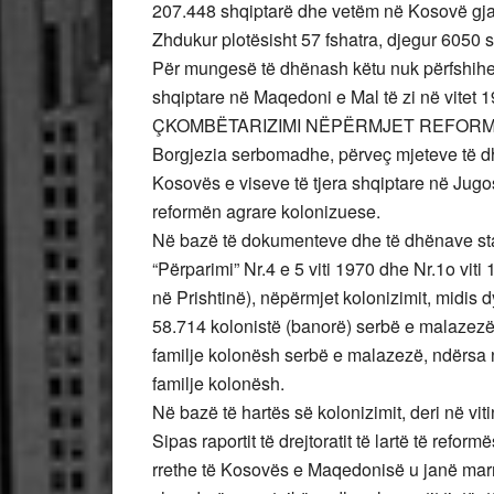
207.448 shqiptarë dhe vetëm në Kosovë gja
Zhdukur plotësisht 57 fshatra, djegur 6050 s
Për mungesë të dhënash këtu nuk përfshihen 
shqiptare në Maqedoni e Mal të zi në vitet 
ÇKOMBËTARIZIMI NËPËRMJET REFOR
Borgjezia serbomadhe, përveç mjeteve të dh
Kosovës e viseve të tjera shqiptare në Jugo
reformën agrare kolonizuese.
Në bazë të dokumenteve dhe të dhënave stat
“Përparimi” Nr.4 e 5 viti 1970 dhe Nr.1o vit
në Prishtinë), nëpërmjet kolonizimit, midis
58.714 kolonistë (banorë) serbë e malazez
familje kolonësh serbë e malazezë, ndërsa
familje kolonësh.
Në bazë të hartës së kolonizimit, deri në vi
Sipas raportit të drejtoratit të lartë të refo
rrethe të Kosovës e Maqedonisë u janë mar