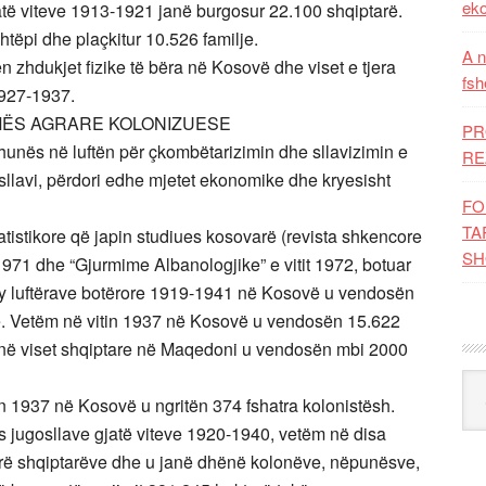
eko
të viteve 1913-1921 janë burgosur 22.100 shqiptarë.
htëpi dhe plaçkitur 10.526 familje.
A n
zhdukjet fizike të bëra në Kosovë dhe viset e tjera
fsh
1927-1937.
MËS AGRARE KOLONIZUESE
PR
unës në luftën për çkombëtarizimin dhe sllavizimin e
RE
sllavi, përdori edhe mjetet ekonomike dhe kryesisht
FO
TA
istikore që japin studiues kosovarë (revista shkencore
SH
i 1971 dhe “Gjurmime Albanologjike” e vitit 1972, botuar
 dy luftërave botërore 1919-1941 në Kosovë u vendosën
ë. Vetëm në vitin 1937 në Kosovë u vendosën 15.622
 në viset shqiptare në Maqedoni u vendosën mbi 2000
Kat
tin 1937 në Kosovë u ngritën 374 fshatra kolonistësh.
rmës jugosllave gjatë viteve 1920-1940, vetëm në disa
rë shqiptarëve dhe u janë dhënë kolonëve, nëpunësve,