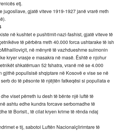
enicës etj.
re jugosllave, gjatë viteve 1919-1927 janë vrarë rreth
ë).
4
ste në kushtet e pushtimit-nazi-fashist, gjatë viteve të
çetnikëve të përbëra rreth 40.000 forca ushtarake të ish
oMihailloviçit, në mënyrë të vazhdueshme sulmonin
duke kryer vrasje e masakra në masë. Është e njohur
r çetnikët shkatërruan 52 fshatra, vranë më se 4.000
 gjithë popullsisë shqiptare në Kosovë e vise se në
erb do të pësonte të njëjtën fatkeqësi si popullata e
he viset përreth iu desh të bënte një luftë të
manë ashtu edhe kundra forcave serbomadhe të
e të Borisit., të cilat kryen krime të rënda ndaj
drimet e tij, sabotoi Luftën Nacionalçlirimtare të