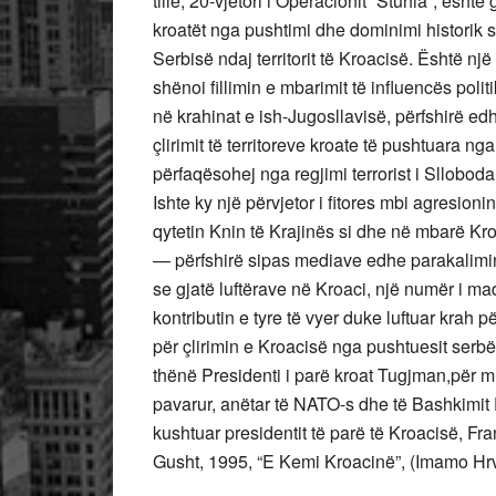
tillë, 20-vjetori i Operacionit “Stuhia”, ësht
kroatët nga pushtimi dhe dominimi historik s
Serbisë ndaj territorit të Kroacisë. Është një
shënoi fillimin e mbarimit të influencës pol
në krahinat e ish-Jugosllavisë, përfshirë ed
çlirimit të territoreve kroate të pushtuara ng
përfaqësohej nga regjimi terrorist i Sllobo
Ishte ky një përvjetor i fitores mbi agresioni
qytetin Knin të Krajinës si dhe në mbarë Kr
— përfshirë sipas mediave edhe parakalimin e
se gjatë luftërave në Kroaci, një numër i 
kontributin e tyre të vyer duke luftuar krah 
për çlirimin e Kroacisë nga pushtuesit serbë
thënë Presidenti i parë kroat Tugjman,për mu
pavarur, anëtar të NATO-s dhe të Bashkimit
kushtuar presidentit të parë të Kroacisë, Fr
Gusht, 1995, “E Kemi Kroacinë”, (Imamo Hr