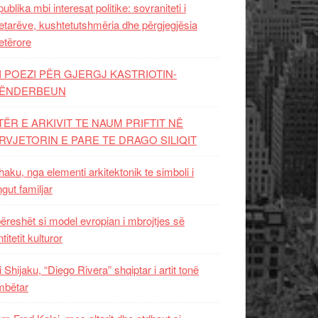
ublika mbi interesat politike: sovraniteti i
etarëve, kushtetutshmëria dhe përgjegjësia
etërore
I POEZI PËR GJERGJ KASTRIOTIN-
ËNDERBEUN
TËR E ARKIVIT TE NAUM PRIFTIT NË
RVJETORIN E PARE TE DRAGO SILIQIT
aku, nga elementi arkitektonik te simboli i
ngut familjar
ëreshët si model evropian i mbrojtjes së
titetit kulturor
i Shijaku, “Diego Rivera” shqiptar i artit tonë
mbëtar