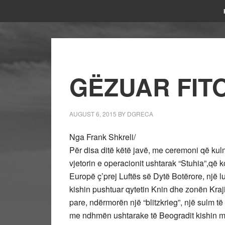
GËZUAR FIT
AUGUST 6, 2015
BY
DGRECA
Nga Frank Shkreli/
Për disa ditë këtë javë, me ceremoni që ku
vjetorin e operacionit ushtarak “Stuhia”,që
Europë ç’prej Luftës së Dytë Botërore, një lu
kishin pushtuar qytetin Knin dhe zonën Kraj
pare, ndërmorën një “blitzkrieg”, një sulm të 
me ndhmën ushtarake të Beogradit kishin mar