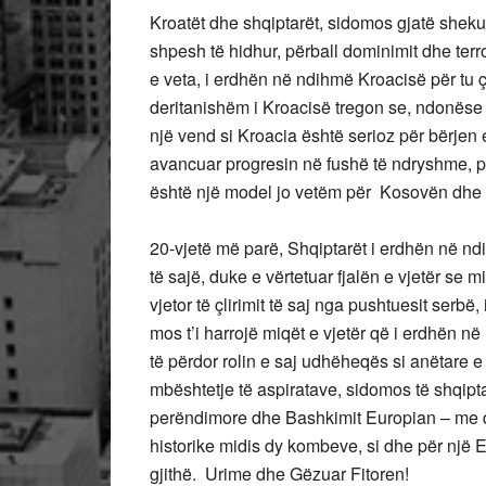
Kroatët dhe shqiptarët, sidomos gjatë shekull
shpesh të hidhur, përball dominimit dhe ter
e veta, i erdhën në ndihmë Kroacisë për tu ç
deritanishëm i Kroacisë tregon se, ndonëse i
një vend si Kroacia është serioz për bërjen 
avancuar progresin në fushë të ndryshme, për
është një model jo vetëm për Kosovën dhe p
20-vjetë më parë, Shqiptarët i erdhën në nd
të sajë, duke e vërtetuar fjalën e vjetër se m
vjetor të çlirimit të saj nga pushtuesit serbë
mos t’i harrojë miqët e vjetër që i erdhën në
të përdor rolin e saj udhëheqës si anëtare
mbështetje të aspiratave, sidomos të shqipt
perëndimore dhe Bashkimit Europian – me që
historike midis dy kombeve, si dhe për një 
gjithë. Urime dhe Gëzuar Fitoren!