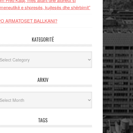
m Fred Kalaj, mes altarit dhe atdheut si
meneutikë e shpresës, kujtesës dhe shërbimit”
PO ARMATOSET BALLKANI?
KATEGORITË
egoritë
ARKIV
iv
TAGS