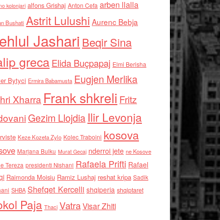
arben llalla
alfons Grishaj
Anton Cefa
no kolonjari
Astrit Lulushi
Aurenc Bebja
an Bushati
ehlul Jashari
Beqir Sina
alip greca
Elida Buçpapaj
Elmi Berisha
Eugjen Merlika
er Bytyci
Ermira Babamusta
Frank shkreli
hri Xharra
Fritz
Ilir Levonja
Gezim Llojdia
dovani
kosova
rviste
Kolec Traboini
Keze Kozeta Zylo
sove
nderroi jete
Marjana Bulku
ne Kosove
Murat Gecaj
Rafaela Prifti
Rafael
e Tereza
presidenti Nishani
qi
Raimonda Moisiu
Ramiz Lushaj
reshat kripa
Sadik
Shefqet Kercelli
shqiperia
hani
shqiptaret
SHBA
kol Paja
Vatra
Visar Zhiti
Thaci