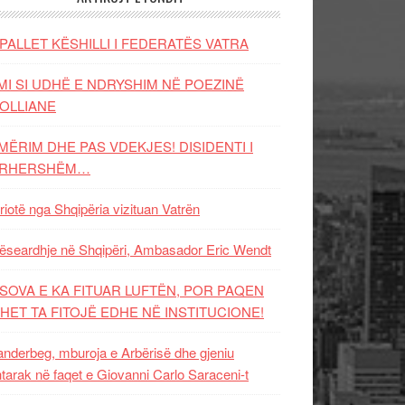
PALLET KËSHILLI I FEDERATËS VATRA
MI SI UDHË E NDRYSHIM NË POEZINË
OLLIANE
MËRIM DHE PAS VDEKJES! DISIDENTI I
ËRHERSHËM…
riotë nga Shqipëria vizituan Vatrën
ëseardhje në Shqipëri, Ambasador Eric Wendt
SOVA E KA FITUAR LUFTËN, POR PAQEN
HET TA FITOJË EDHE NË INSTITUCIONE!
nderbeg, mburoja e Arbërisë dhe gjeniu
tarak në faqet e Giovanni Carlo Saraceni-t