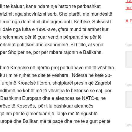
“Do
it të kaluar, kanë ndarë një histori të përbashkët,
her
rorizimit nga shovinizmi serb. Shqiptarët, me mundësitë
A 
liruar nga dominimi dhe agresioni i Serbisë. Suksesi i
 dalë nga lufta e 1990-ave, çfarë mund të arrihet kur
e reformave për të çuar vendin përpara dhe për të
fshirë politikën dhe ekonominë. Si i tillë, ai vend
ër Shqipërinë, por për mbarë rajonin e Ballkanit.
Kat
ihmë Kroacisë në njërën prej periudhave më të vështira
iku i mirë njihet në ditë të vështira. Ndërsa në këtë 20-
, i urojmë Kroacisë fitoren, shqiptarët presin që Zagrebi
 ndihmë në kohët më të vështira të historisë së saj, por
Ark
 e Bashkimit Europian dhe e aleancës së NATO-s, në
arëve të Kosovës, për t’iu bashkuar aleancës
llim për të çimentuar një lidhje më të ngushtë
Europë dhe Ballkan më të paqë dhe më të sigurt për të