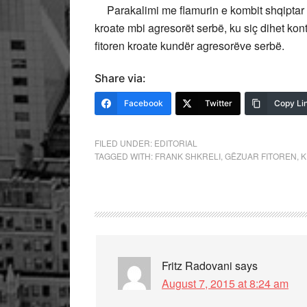
Parakalimi me flamurin e kombit shqiptar në
kroate mbi agresorët serbë, ku siç dihet ko
fitoren kroate kundër agresorëve serbë.
Share via:
Facebook
Twitter
Copy Li
FILED UNDER:
EDITORIAL
TAGGED WITH:
FRANK SHKRELI
,
GËZUAR FITOREN
,
K
Fritz Radovani
says
August 7, 2015 at 8:24 am