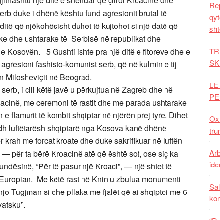
ë gjithashtu një ditë e shënuar që çliroi Kroacinë dhe
Rep
erb duke i dhënë kështu fund agresionit brutal të
qyt
 ditë që njëkohësisht duhet të kujtohet si një datë që
sht
itike dhe ushtarake të Serbisë në republikat dhe
he Kosovën. 5 Gushti ishte pra një ditë e fitoreve dhe e
TR
SK
a agresioni fashisto-komunist serb, që në kulmin e tij
dan Milosheviçit në Beograd.
LE
n serb, i cili këtë javë u përkujtua në Zagreb dhe në
PE
oacinë, me ceremoni të rastit dhe me parada ushtarake
 flamurit të kombit shqiptar në njërën prej tyre. Dihet
Oxh
madh luftëtarësh shqiptarë nga Kosova kanë dhënë
tru
për krah me forcat kroate dhe duke sakrifikuar në luftën
Arb
 — për ta bërë Kroacinë atë që është sot, ose siç ka
iden
ndësinë, “Për të pasur një Kroaci”, — një shtet të
 Europian. Me këtë rast në Knin u zbulua monumenti
Sal
anjo Tugjman si dhe pllaka me fjalët që ai shqiptoi me 6
ko
vatsku”.