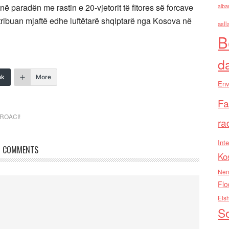
 paradën me rastin e 20-vjetorit të fitores së forcave
alba
ntribuan mjaftë edhe luftëtarë shqiptarë nga Kosova në
asll
B
d
nk
More
Env
Fa
ROACI!
ra
Inte
COMMENTS
Ko
Nen
Flo
Els
So