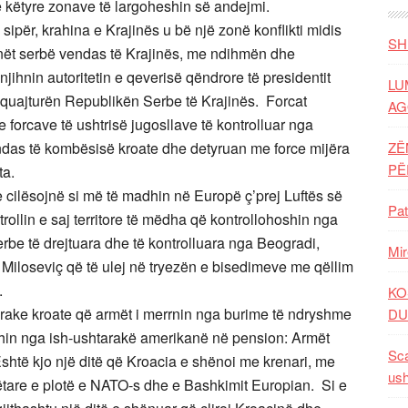
të këtyre zonave të largoheshin së andejmi.
sipër, krahina e Krajinës u bë një zonë konflikti midis
SH
nët serbë vendas të Krajinës, me ndihmën dhe
njihnin autoritetin e qeverisë qëndrore të presidentit
LU
uquajturën Republikën Serbe të Krajinës. Forcat
AG
forcave të ushtrisë jugosllave të kontrolluar nga
endas të kombësisë kroate dhe detyruan me force mijëra
ZË
P
ta.
e cilësojnë si më të madhin në Europë ç’prej Luftës së
Pat
rollin e saj territore të mëdha që kontrollohoshin nga
serbe të drejtuara dhe të kontrolluara nga Beogradi,
Mir
 Miloseviç që të ulej në tryezën e bisedimeve me qëllim
i.
KO
tarake kroate që armët i merrnin nga burime të ndryshme
DU
eshin nga ish-ushtarakë amerikanë në pension: Armët
Sca
shtë kjo një ditë që Kroacia e shënoi me krenari, me
ush
tare e plotë e NATO-s dhe e Bashkimit Europian. Si e