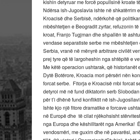
kishin detyruar me forcë popullsinë kroate 
Ndërsa ish-Jugoslavia ishte në shkatërrim e 
Kroacisë dhe Serbisë, ndërkohë që politika
mbështetjen e Beogradit zyrtar, refuzonin të 
kroat, Franjo Tugjman dhe shpallën të asht
vendase separatiste serbe me mbështetjen e 
Serbia, vranë në mënyrë arbitrare civilët v
prej tyre që të largoheshin nga shtëpitë e ve
Me këtë operacion ushtarak, që historianët 
Dytë Botërore, Kroacia mori përsëri nën kont
forcat serbe. Fitorja e Kroacisë mbi forcat 
detyroi më në fund diktatorin serb Slobodan
për t’i dhënë fund konfliktit në ish-Jugosllav
Ishte kjo një fitore dramatike e forcave ush
në Europë dhe të cilat njëkohsisht stërvit
nga Europa dhe këshilltarët nga Amerika! Ë
vendosmëri, me guxim dhe në pavarësi, anë