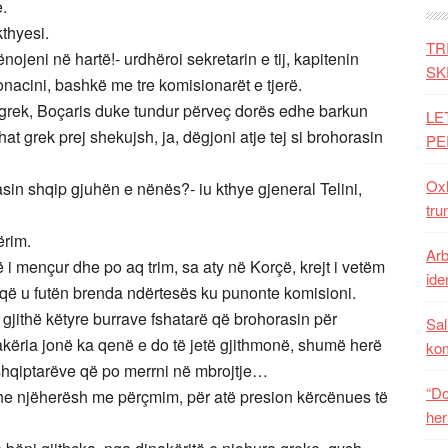
e.
kthyesi.
TR
nojeni në hartë!- urdhëroi sekretarin e tij, kapitenin
SK
acini, bashkë me tre komisionarët e tjerë.
 grek, Boçaris duke tundur përveç dorës edhe barkun
LE
at grek prej shekujsh, ja, dëgjoni atje tej si brohorasin
PE
Oxh
lasin shqip gjuhën e nënës?- iu kthye gjeneral Telini,
tru
ërim.
Arb
ë i mençur dhe po aq trim, sa aty në Korçë, krejt i vetëm
iden
ë që u futën brenda ndërtesës ku punonte komisioni.
 e gjithë këtyre burrave fshatarë që brohorasin për
Sal
akëria jonë ka qenë e do të jetë gjithmonë, shumë herë
ko
 shqiptarëve që po merrni në mbrojtje…
“Do
he njëherësh me përçmim, për atë presion kërcënues të
her