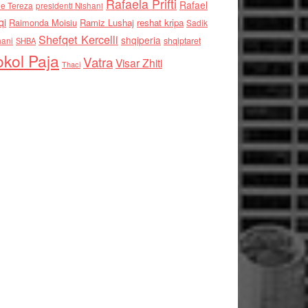
Rafaela Prifti
Rafael
e Tereza
presidenti Nishani
qi
Raimonda Moisiu
Ramiz Lushaj
reshat kripa
Sadik
Shefqet Kercelli
shqiperia
hani
shqiptaret
SHBA
kol Paja
Vatra
Visar Zhiti
Thaci