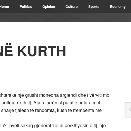
Home
Politics
Opinion
Culture
Sports
Economy
NË KURTH
shtarake një grusht monedha argjendi dhe i vërviti mbi
lluar rreth tij. Ata u turrën si pulat e uritura mbi
 me sharje fjalësh të rëndomta, kush të rrëmbente më
n?- pyeti sakaq gjeneral Telini përkthyesin e tij, një