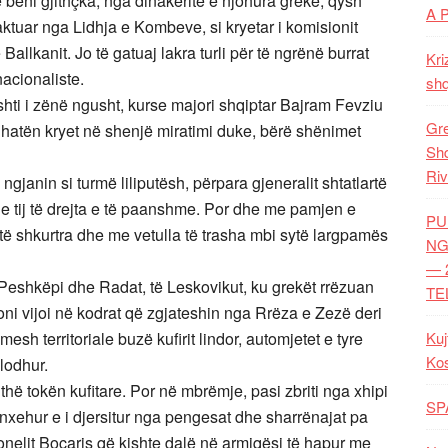
 bëni gjithçka, nga dinakëritë e njohura greke, qysh
A 
ktuar nga Lidhja e Kombeve, si kryetar i komisionit
Ballkanit. Jo të gatuaj lakra turli për të ngrënë burrat
Kri
nacionaliste.
shq
shti i zënë ngusht, kurse majori shqiptar Bajram Fevziu
Gre
 luhatën kryet në shenjë miratimi duke, bërë shënimet
Shq
Riv
 ngjanin si turmë liliputësh, përpara gjeneralit shtatlartë
 e tij të drejta e të paanshme. Por dhe me pamjen e
PU
të shkurtra dhe me vetulla të trasha mbi sytë largpamës
NG
— 
in Peshkëpi dhe Radat, të Leskovikut, ku grekët rrëzuan
TE
oni vijoi në kodrat që zgjateshin nga Rrëza e Zezë deri
sh territoriale buzë kufirit lindor, automjetet e tyre
Kuj
Ko
lodhur.
jithë tokën kufitare. Por në mbrëmje, pasi zbriti nga xhipi
SP
 i nxehur e i djersitur nga pengesat dhe sharrënajat pa
onelit Boçaris që kishte dalë në armiqësi të hapur me