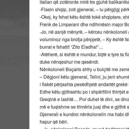
italian që zotëronte mirë tre gjuhë ballkanik
-Flasin shqip, zoti gjeneral, – iu përgjigj për
-Okej, ky fshat këtu është tokë shqiptare, shë
Frenk de Limperani dhe ndihmësin major Bon
-Jo, në asnjë mënyrë, – kërceu nënkoloneli
voluminoz nga brofja përpjetë, – Ky është fsh
burrat e fshatit! “Zito Eladha!”…
-Atëherë, si është e mundur, bijtë e tyre ta f
duke nënqeshur me qesëndi.
Nënkoloneli Boçaris shfry u bulçitë me zem
– Dëgjoni këtu gjeneral, Telini, ju jeni shum
i flakët përjashta pesëdhjetë andartët grek
Edhe këtu gjithashtu po i shpërfillni thirrjet
Greqinë e lashtë… Por duhet të dini, se din
më e fuqishme se trimëria juaj dhe e gjithë
Gjenerali e kundroi nënkolonelin ma habi d
hapur që bëri.