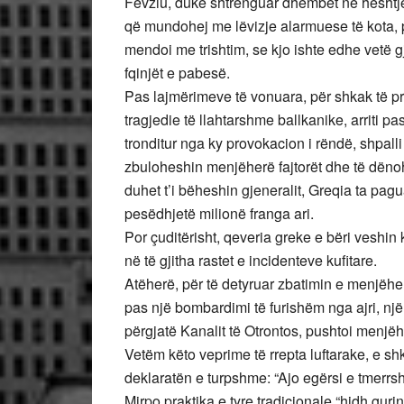
Fevziu, duke shtrënguar dhëmbët në heshtje
që mundohej me lëvizje alarmuese të kota, 
mendoi me trishtim, se kjo ishte edhe vetë g
fqinjët e pabesë.
Pas lajmërimeve të vonuara, për shkak të pri
tragjedie të llahtarshme ballkanike, arriti pas
tronditur nga ky provokacion i rëndë, shpalli
zbuloheshin menjëherë fajtorët dhe të dën
duhet t’i bëheshin gjeneralit, Greqia ta pa
pesëdhjetë milionë franga ari.
Por çuditërisht, qeveria greke e bëri veshin
në të gjitha rastet e incidenteve kufitare.
Atëherë, për të detyruar zbatimin e menjëher
pas një bombardimi të furishëm nga ajri, një 
përgjatë Kanalit të Otrontos, pushtoi menjëh
Vetëm këto veprime të rrepta luftarake, e sh
deklaratën e turpshme: “Ajo egërsi e tmerrsh
Mirpo praktika e tyre tradicionale “hidh guri