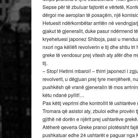
Sepse për të zbuluar fajtorët e vërtetë, Ko
dërgoi me aeroplan të posaçëm, një komisio
Hetuesit ndërkombëtar arritën në vendngjarj
gjakut të gjeneralit, duke pasur ndërmend të
kryehetuesi japonez Shiboja, pasi u mendua nj
nxori nga këllëfi revolverin e tij dhe shtiu tr
greke të vendosur prej vitesh aty afër dhe r
tij.
– Stop! Hetimi mbaroi! – thirri japonezi i zgj
revolverit, u dëgjuan prej tyre menjëherë, n
pushkësh që vranë gjeneralin të mos arrinin 
këtu ndanë pyllit!…
Pas këtij veprimi dhe kontrollit të ushtarëve 
Tromara që asistoi aty, zbuloi edhe provën tjet
gjithë në dorën e njërit prej ushtarëve grekë
Atëherë qeveria Greke pranoi plotësisht faj
pushkatuar edhe 24 ushtarët e paguar nga Kom