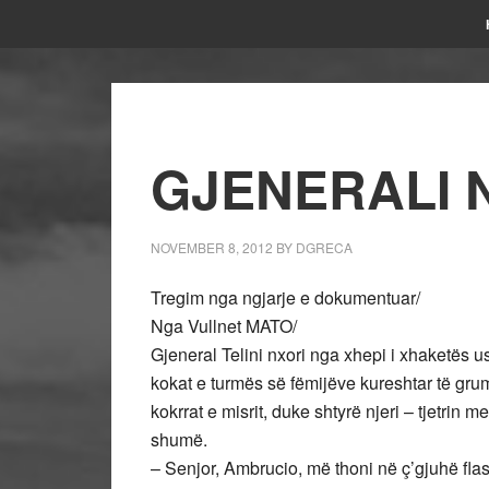
GJENERALI 
NOVEMBER 8, 2012
BY
DGRECA
Tregim nga ngjarje e dokumentuar/
Nga Vullnet MATO/
Gjeneral Telini nxori nga xhepi i xhaketës u
kokat e turmës së fëmijëve kureshtar të grumbu
kokrrat e misrit, duke shtyrë njeri – tjetrin
shumë.
– Senjor, Ambrucio, më thoni në ç’gjuhë flasi