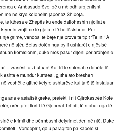
nferenca e Ambasadorëve, që u mblodh urgjentisht,
n me në krye kolonelin japonez Shiboja.
e, te kthesa e Zhepës ku ende dalloheshin njollat e
 kryenin vrojtime të gjata e të hollësishme. Por
ë grimë, vendosi të bëjë një provë të tipit “Telini” Ai
i herë në ajër. Befas dolën nga pylli ushtarët e njësisë
rethuan komisionin, duke mos pasur dijeni për ardhjen e
uar, – vrasësit u zbuluan! Kur tri të shtënat e dobëta të
uk është e mundur kurrsesi, gjithë ato breshëri
në veshët e gjithë këtyre ushtarëve kufitarë të instaluar
nga ana e asfalisë greke, prefekti i ri i Gjirokastrës Kolë
ër, orën prej floriri të Gjeneral Telinit, të njohur nga të
.
ësinë e krimit dhe përmbushi detyrimet deri në një. Duke
iteti i Vorioepirit, që u paraqitën pa kapele si