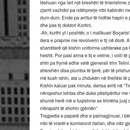
lëshuan nga lart një breshëri të tmerrshme zj
zjarrit vazhdoi pa ndërprerje mbi kabinën me
dum-dum. Ende pa arritur të hidhte hapin e 
dhe pas tij doktori Kortini.
-Ah, kurthi yt i poshtër, o i mallkuari Boçari
dera e prapme me revolverin e tij në dorë. A
sharrëtarë që kishin uniforma ushtarake pa 
heshti. Por pasi arma e tij e vetme, i volli 
shtri pa frymë edhe vetë gjenerali trim Telini
shkrehën disa plumba të tjerë, për të prishu
më kush ishin, ata u zhdukën në thellësi të py
Kishin kaluar pak minuta, derisa arriti në 
nënqeshur lehtas dhe duke pëshpëritur me ve
shumë herë më e fuqishme se trimëria juaj 
mbrapsht të shohin gjëmën”
Tragjedia e paparë dhe e paimagjinuar, i bë
mbi të vrarët e komisionit italian, dhe mbi gj