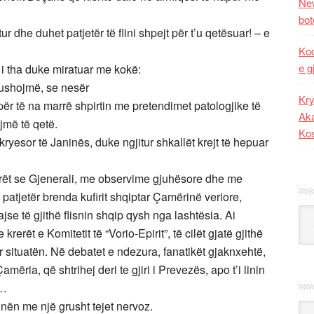
New
bot
tur dhe duhet patjetër të flini shpejt për t’u qetësuar! – e
Kod
e g
 i tha duke miratuar me kokë:
 pushojmë, se nesër
Kry
 për të na marrë shpirtin me pretendimet patologjike të
Aka
jmë të qetë.
Ko
ryesor të Janinës, duke ngjitur shkallët krejt të hepuar
rët se Gjenerali, me observime gjuhësore dhe me
 patjetër brenda kufirit shqiptar Çamërinë veriore,
Kat
se të gjithë flisnin shqip qysh nga lashtësia. Ai
erët e Komitetit të “Vorio-Epirit”, të cilët gjatë gjithë
 situatën. Në debatet e ndezura, fanatikët gjaknxehtë,
mëria, që shtrihej deri te gjiri i Prevezës, apo t’i linin
e…
inën me një grusht tejet nervoz.
Ark