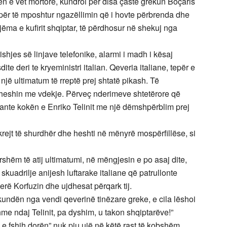
n e vet mortore, kundroi për disa çaste grekun Boçaris
për të mposhtur ngazëllimin që i hovte përbrenda dhe
jëma e kufirit shqiptar, të përdhosur në shekuj nga
shjes së linjave telefonike, alarmi i madh i kësaj
dite deri te kryeministri italian. Qeveria italiane, tepër e
 një ultimatum të rreptë prej shtatë pikash. Të
oheshin me vdekje. Përveç nderimeve shtetërore që
guante kokën e Enriko Telinit me një dëmshpërblim prej
 krejt të shurdhër dhe heshti në mënyrë mospërfillëse, si
shëm të atij ultimatumi, në mëngjesin e po asaj dite,
skuadrilje anijesh luftarake italiane që patrullonte
erë Korfuzin dhe ujdhesat përqark tij.
kundën nga vendi qeverinë tinëzare greke, e cila lëshoi
me ndaj Telinit, pa dyshim, u takon shqiptarëve!”
n e fshih dorën” nuk piu ujë në këtë rast të kobshëm.