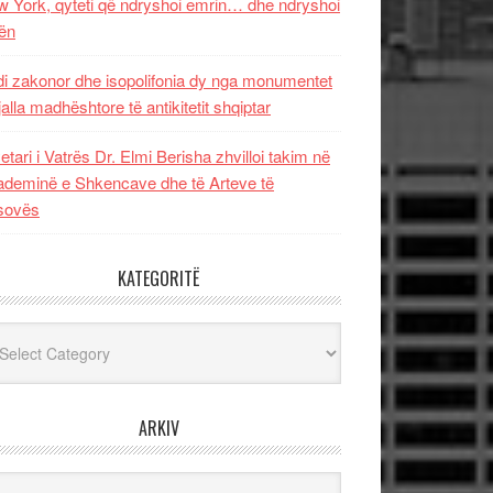
 York, qyteti që ndryshoi emrin… dhe ndryshoi
ën
i zakonor dhe isopolifonia dy nga monumentet
jalla madhështore të antikitetit shqiptar
etari i Vatrës Dr. Elmi Berisha zhvilloi takim në
deminë e Shkencave dhe të Arteve të
sovës
KATEGORITË
egoritë
ARKIV
iv