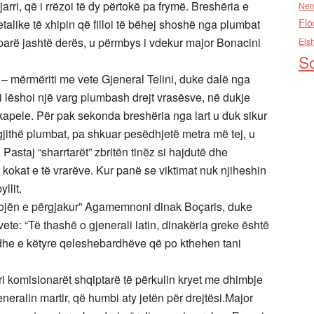
arri, që i rrëzoi të dy përtokë pa frymë. Breshëria e
Nen
Flo
talike të xhipin që filloi të bëhej shoshë nga plumbat
parë jashtë derës, u përmbys i vdekur major Bonacini
Els
So
s! – mërmëriti me vete Gjeneral Telini, duke dalë nga
i lëshoi një varg plumbash drejt vrasësve, në dukje
kapele. Për pak sekonda breshëria nga lart u duk sikur
të gjithë plumbat, pa shkuar pesëdhjetë metra më tej, u
. Pastaj “sharrtarët” zbritën tinëz si hajdutë dhe
r kokat e të vrarëve. Kur panë se viktimat nuk njiheshin
llit.
“Trojën e përgjakur” Agamemnoni dinak Boçaris, duke
te: “Të thashë o gjenerali latin, dinakëria greke është
dhe e këtyre qeleshebardhëve që po kthehen tani
ri komisionarët shqiptarë të përkulin kryet me dhimbje
eneralin martir, që humbi aty jetën për drejtësi.Major