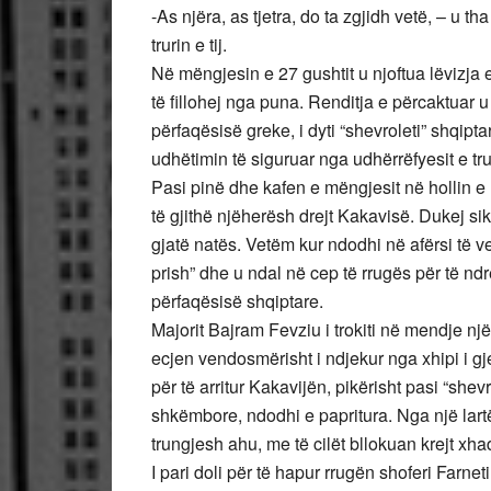
-As njëra, as tjetra, do ta zgjidh vetë, – u th
trurin e tij.
Në mëngjesin e 27 gushtit u njoftua lëvizja 
të fillohej nga puna. Renditja e përcaktuar u 
përfaqësisë greke, i dyti “shevroleti” shqiptar 
udhëtimin të siguruar nga udhërrëfyesit e trua
Pasi pinë dhe kafen e mëngjesit në hollin e 
të gjithë njëherësh drejt Kakavisë. Dukej sik
gjatë natës. Vetëm kur ndodhi në afërsi të v
prish” dhe u ndal në cep të rrugës për të ndr
përfaqësisë shqiptare.
Majorit Bajram Fevziu i trokiti në mendje një f
ecjen vendosmërisht i ndjekur nga xhipi i gje
për të arritur Kakavijën, pikërisht pasi “shevr
shkëmbore, ndodhi e papritura. Nga një lart
trungjesh ahu, me të cilët bllokuan krejt xh
I pari doli për të hapur rrugën shoferi Farne