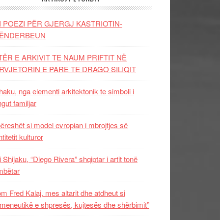
I POEZI PËR GJERGJ KASTRIOTIN-
ËNDERBEUN
TËR E ARKIVIT TE NAUM PRIFTIT NË
RVJETORIN E PARE TE DRAGO SILIQIT
aku, nga elementi arkitektonik te simboli i
ngut familjar
ëreshët si model evropian i mbrojtjes së
titetit kulturor
i Shijaku, “Diego Rivera” shqiptar i artit tonë
mbëtar
m Fred Kalaj, mes altarit dhe atdheut si
meneutikë e shpresës, kujtesës dhe shërbimit”