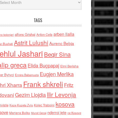
TAGS
arben llalla
alfons Grishaj
Anton Cefa
no kolonjari
Astrit Lulushi
Aurenc Bebja
an Bushati
ehlul Jashari
Beqir Sina
alip greca
Elida Buçpapaj
Elmi Berisha
Eugjen Merlika
er Bytyci
Ermira Babamusta
Frank shkreli
hri Xharra
Fritz
Ilir Levonja
Gezim Llojdia
dovani
kosova
rviste
Kolec Traboini
Keze Kozeta Zylo
sove
nderroi jete
Marjana Bulku
ne Kosove
Murat Gecaj