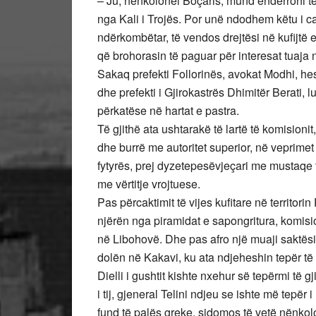
– Ju, nënkolonel Boçaris, mund ëndërroni të
nga Kali i Trojës. Por unë ndodhem këtu i ca
ndërkombëtar, të vendos drejtësi në kufijtë e 
që brohorasin të paguar për interesat tuaja 
Sakaq prefekti Follorinës, avokat Modhi, he
dhe prefekti i Gjirokastrës Dhimitër Berati,
përkatëse në hartat e pastra.
Të gjithë ata ushtarakë të lartë të komisionit,
dhe burrë me autoritet superior, në veprimet
fytyrës, prej dyzetepesëvjeçari me mustaqe 
me vërtitje vrojtuese.
Pas përcaktimit të vijes kufitare në territor
njërën nga piramidat e sapongritura, komisi
në Libohovë. Dhe pas afro një muaji saktësime
dolën në Kakavi, ku ata ndjeheshin tepër të 
Dielli i gushtit kishte nxehur së tepërmi të g
i tij, gjeneral Telini ndjeu se ishte më tepër
fund të palës greke, sidomos të vetë nënkol