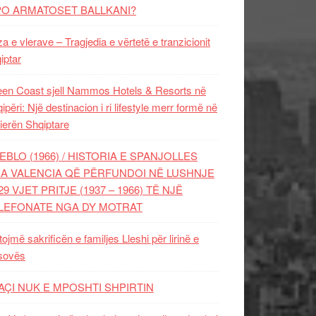
PO ARMATOSET BALLKANI?
za e vlerave – Tragjedia e vërtetë e tranzicionit
iptar
en Coast sjell Nammos Hotels & Resorts në
ipëri: Një destinacion i ri lifestyle merr formë në
ierën Shqiptare
EBLO (1966) / HISTORIA E SPANJOLLES
A VALENCIA QË PËRFUNDOI NË LUSHNJE
29 VJET PRITJE (1937 – 1966) TË NJË
LEFONATE NGA DY MOTRAT
tojmë sakrificën e familjes Lleshi për lirinë e
sovës
AÇI NUK E MPOSHTI SHPIRTIN