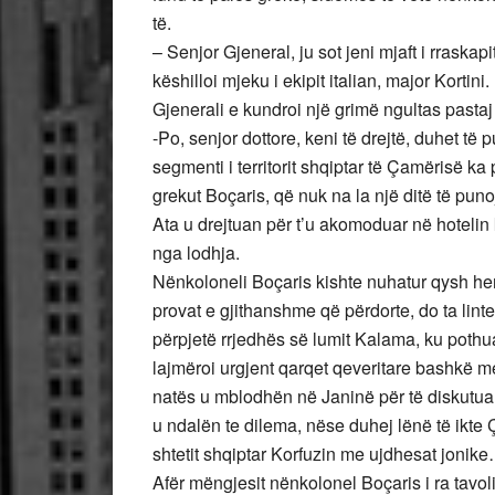
të.
– Senjor Gjeneral, ju sot jeni mjaft i rraskapi
këshilloi mjeku i ekipit italian, major Kortini.
Gjenerali e kundroi një grimë ngultas pastaj
-Po, senjor dottore, keni të drejtë, duhet të
segmenti i territorit shqiptar të Çamërisë ka
grekut Boçaris, që nuk na la një ditë të puno
Ata u drejtuan për t’u akomoduar në hotelin k
nga lodhja.
Nënkoloneli Boçaris kishte nuhatur qysh he
provat e gjithanshme që përdorte, do ta linte
përpjetë rrjedhës së lumit Kalama, ku pothuaj
lajmëroi urgjent qarqet qeveritare bashkë me kr
natës u mblodhën në Janinë për të diskutuar
u ndalën te dilema, nëse duhej lënë të ikte Ça
shtetit shqiptar Korfuzin me ujdhesat jonik
Afër mëngjesit nënkolonel Boçaris i ra tavol