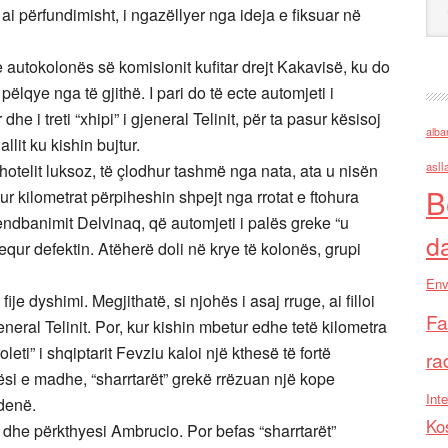
a ai përfundimisht, i ngazëllyer nga ideja e fiksuar në
e autokolonës së komisionit kufitar drejt Kakavisë, ku do
pëlqye nga të gjithë. I pari do të ecte automjeti i
dhe i treti “xhipi” i gjeneral Telinit, për ta pasur kësisoj
alba
llit ku kishin bujtur.
asll
hotelit luksoz, të çlodhur tashmë nga nata, ata u nisën
B
ur kilometrat përpiheshin shpejt nga rrotat e ftohura
endbanimit Delvinaq, që automjeti i palës greke “u
d
equr defektin. Atëherë doli në krye të kolonës, grupi
Env
ije dyshimi. Megjithatë, si njohës i asaj rruge, ai filloi
Fa
neral Telinit. Por, kur kishin mbetur edhe tetë kilometra
oleti” i shqiptarit Fevziu kaloi një kthesë të fortë
ra
ësi e madhe, “sharrtarët” grekë rrëzuan një kope
Inte
adenë.
Ko
ti dhe përkthyesi Ambrucio. Por befas “sharrtarët”