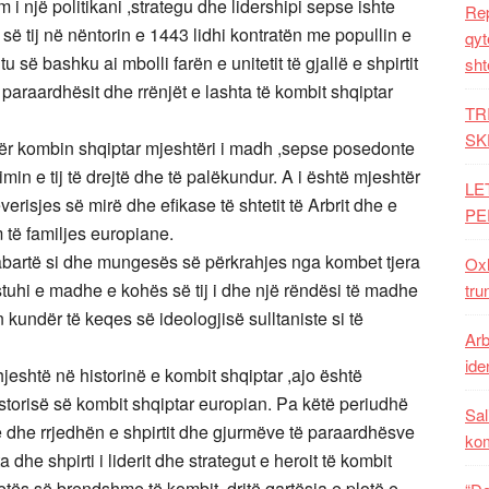
i një politikani ,strategu dhe lidershipi sepse ishte
Rep
 së tij në nëntorin e 1443 lidhi kontratën me popullin e
qyt
htu së bashku ai mbolli farën e unitetit të gjallë e shpirtit
sht
 paraardhësit dhe rrënjët e lashta të kombit shqiptar
TR
SK
 për kombin shqiptar mjeshtëri i madh ,sepse posedonte
imin e tij të drejtë dhe të palëkundur. A i është mjeshtër
LE
risjes së mirë dhe efikase të shtetit të Arbrit dhe e
PE
m të familjes europiane.
abartë si dhe mungesës së përkrahjes nga kombet tjera
Oxh
 stuhi e madhe e kohës së tij i dhe një rëndësi të madhe
tru
an kundër të keqes së ideologjisë sulltaniste si të
Arb
iden
hjeshtë në historinë e kombit shqiptar ,ajo është
torisë së kombit shqiptar europian. Pa këtë periudhë
Sal
 dhe rrjedhën e shpirtit dhe gjurmëve të paraardhësve
ko
 dhe shpirti i liderit dhe strategut e heroit të kombit
tetës së brendshme të kombit, dritë qartësia e plotë e