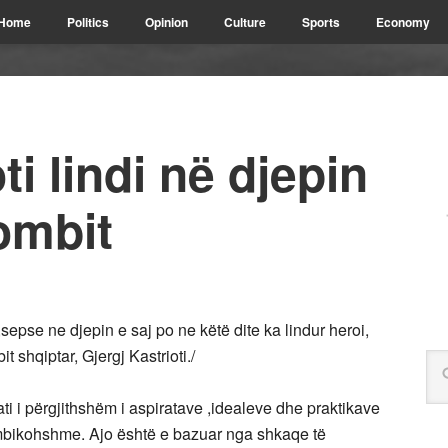
Home
Politics
Opinion
Culture
Sports
Economy
ti lindi në djepin
ombit
sepse ne djepin e saj po ne këtë dite ka lindur heroi,
it shqiptar, Gjergj Kastrioti./
ati i përgjithshëm i aspiratave ,idealeve dhe praktikave
e mbikohshme. Ajo është e bazuar nga shkaqe të