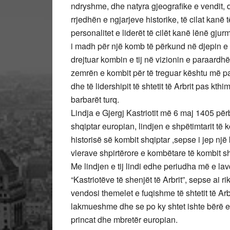
ndryshme, dhe natyra gjeografike e vendit, d
rrjedhën e ngjarjeve historike, të cilat kanë
personalitet e liderët të cilët kanë lënë gjur
i madh për një komb të përkund në djepin e sa
drejtuar kombin e tij në vizionin e paraardhës
zemrën e kombit për të treguar kështu më pa
dhe të lidershipit të shtetit të Arbrit pas kth
barbarët turq.
Lindja e Gjergj Kastriotit më 6 maj 1405 për
shqiptar europian, lindjen e shpëtimtarit të k
historisë së kombit shqiptar ,sepse i jep nj
vlerave shpirtërore e kombëtare të kombit sh
Me lindjen e tij lindi edhe periudha më e lav
“Kastriotëve të shenjët të Arbrit”, sepse ai r
vendosi themelet e fuqishme të shtetit të Arbr
lakmueshme dhe se po ky shtet ishte bërë e
princat dhe mbretër europian.