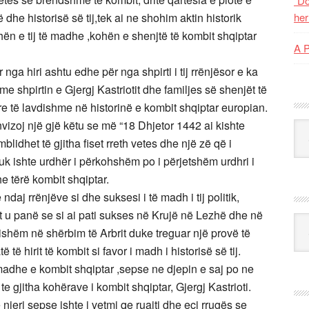
“Do
të dhe historisë së tij,tek ai ne shohim aktin historik
her
ën e tij të madhe ,kohën e shenjtë të kombit shqiptar
A 
ga hiri ashtu edhe për nga shpirti i tij rrënjësor e ka
 shpirtin e Gjergj Kastriotit dhe familjes së shenjët të
yre të lavdishme në historinë e kombit shqiptar europian.
izoj një gjë këtu se më “18 Dhjetor 1442 ai kishte
Kat
mblidhet të gjitha fiset rreth vetes dhe një zë që i
 nuk ishte urdhër i përkohshëm po i përjetshëm urdhri i
dhe tërë kombit shqiptar.
 ndaj rrënjëve si dhe suksesi i të madh i tij politik,
it u panë se si ai pati sukses në Krujë në Lezhë dhe në
Ark
qishëm në shërbim të Arbrit duke treguar një provë të
ë hirit të kombit si favor i madh i historisë së tij.
 madhe e kombit shqiptar ,sepse ne djepin e saj po ne
i te gjitha kohërave i kombit shqiptar, Gjergj Kastrioti.
ri sepse ishte i vetmi qe ruajti dhe eci rrugës se