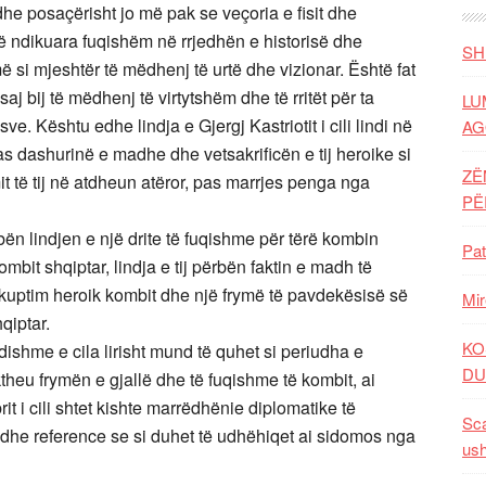
he posaçërisht jo më pak se veçoria e fisit dhe
 të ndikuara fuqishëm në rrjedhën e historisë dhe
SH
më si mjeshtër të mëdhenj të urtë dhe vizionar. Është fat
j bij të mëdhenj të virtytshëm dhe të rritët për ta
LU
ve. Kështu edhe lindja e Gjergj Kastriotit i cili lindi në
AG
s dashurinë e madhe dhe vetsakrificën e tij heroike si
ZË
imit të tij në atdheun atëror, pas marrjes penga nga
P
bën lindjen e një drite të fuqishme për tërë kombin
Pat
ombit shqiptar, lindja e tij përbën faktin e madh të
ë kuptim heroik kombit dhe një frymë të pavdekësisë së
Mir
qiptar.
KO
dishme e cila lirisht mund të quhet si periudha e
DU
iktheu frymën e gjallë dhe të fuqishme të kombit, ai
it i cili shtet kishte marrëdhënie diplomatike të
Sca
dhe reference se si duhet të udhëhiqet ai sidomos nga
ush