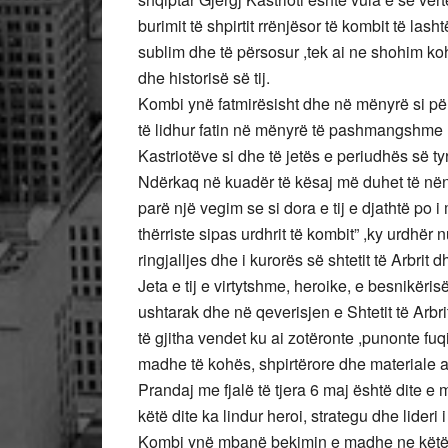
burimit të shpirtit rrënjësor të kombit të lash
sublim dhe të përsosur ,tek ai ne shohim koh
dhe historisë së tij.
Kombi ynë fatmirësisht dhe në mënyrë si për n
të lidhur fatin në mënyrë të pashmangshme me
Kastriotëve si dhe të jetës e periudhës së t
Ndërkaq në kuadër të kësaj më duhet të nënv
parë një vegim se si dora e tij e djathtë po i 
thërriste sipas urdhrit të kombit” ,ky urdhër
ringjalljes dhe i kurorës së shtetit të Arbrit 
Jeta e tij e virtytshme, heroike, e besnikërisë
ushtarak dhe në qeverisjen e Shtetit të Arbr
të gjitha vendet ku ai zotëronte ,punonte fu
madhe të kohës, shpirtërore dhe materiale atë t
Prandaj me fjalë të tjera 6 maj është dite e
këtë dite ka lindur heroi, strategu dhe lideri 
Kombi ynë mbanë bekimin e madhe ne këtë nje