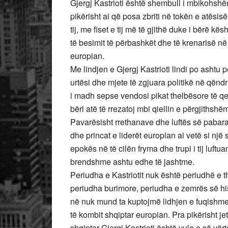
Gjergj Kastrioti është shembull i mbikohshëm 
pikërisht ai që posa zbriti në tokën e atësisë
tij, me fiset e tij më të gjithë duke i bërë kës
të besimit të përbashkët dhe të krenarisë në
europian.
Me lindjen e Gjergj Kastrioti lindi po ashtu
urtësi dhe mjete të zgjuara politikë në qëndr
i madh sepse vendosi pikat thelbësore të qeve
bëri atë të rrezatoj mbi qiellin e përgjithshë
Pavarësisht rrethanave dhe luftës së pabar
dhe princat e liderët europian ai vetë si një
epokës në të cilën fryma dhe trupi i tij luftu
brendshme ashtu edhe të jashtme.
Periudha e Kastriotit nuk është periudhë e t
periudha burimore, periudha e zemrës së his
në nuk mund ta kuptojmë lidhjen e fuqishme
të kombit shqiptar europian. Pra pikërisht jeta
shqiptar Gjergj Kastrioti është vula e së vër