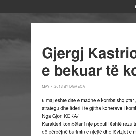
Gjergj Kastrio
e bekuar të k
MAY 7, 2013
BY
DGRECA
6 maj është dite e madhe e kombit shqiptar ,
strategu dhe lideri i te gjitha kohërave i komb
Nga Gjon KEKA/
Karakteri kombëtar i një populli është rezult
që përbëjnë burimin e njëjtë dhe lëvizjet 