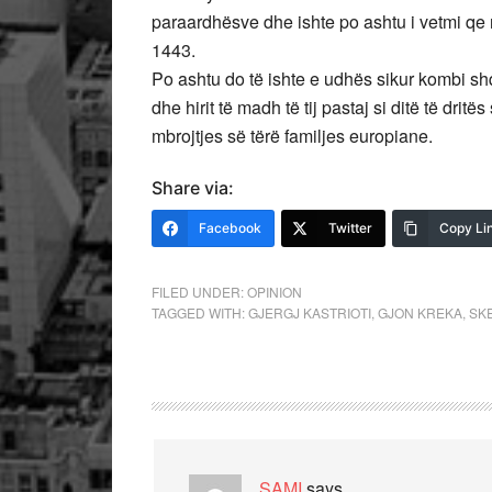
paraardhësve dhe ishte po ashtu i vetmi qe rin
1443.
Po ashtu do të ishte e udhës sikur kombi shqi
dhe hirit të madh të tij pastaj si ditë të drit
mbrojtjes së tërë familjes europiane.
Share via:
Facebook
Twitter
Copy Li
FILED UNDER:
OPINION
TAGGED WITH:
GJERGJ KASTRIOTI
,
GJON KREKA
,
SK
SAMI
says