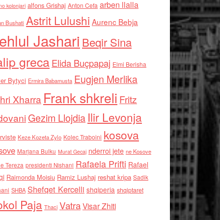
arben llalla
alfons Grishaj
Anton Cefa
no kolonjari
Astrit Lulushi
Aurenc Bebja
an Bushati
ehlul Jashari
Beqir Sina
alip greca
Elida Buçpapaj
Elmi Berisha
Eugjen Merlika
er Bytyci
Ermira Babamusta
Frank shkreli
hri Xharra
Fritz
Ilir Levonja
Gezim Llojdia
dovani
kosova
rviste
Kolec Traboini
Keze Kozeta Zylo
sove
nderroi jete
Marjana Bulku
ne Kosove
Murat Gecaj
Rafaela Prifti
Rafael
e Tereza
presidenti Nishani
qi
Raimonda Moisiu
Ramiz Lushaj
reshat kripa
Sadik
Shefqet Kercelli
shqiperia
hani
shqiptaret
SHBA
kol Paja
Vatra
Visar Zhiti
Thaci