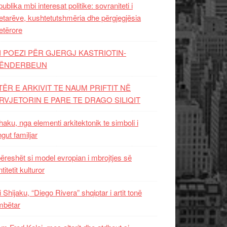
ublika mbi interesat politike: sovraniteti i
etarëve, kushtetutshmëria dhe përgjegjësia
etërore
I POEZI PËR GJERGJ KASTRIOTIN-
ËNDERBEUN
TËR E ARKIVIT TE NAUM PRIFTIT NË
RVJETORIN E PARE TE DRAGO SILIQIT
aku, nga elementi arkitektonik te simboli i
ngut familjar
ëreshët si model evropian i mbrojtjes së
titetit kulturor
i Shijaku, “Diego Rivera” shqiptar i artit tonë
mbëtar