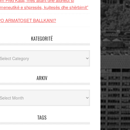
m Fred Kalaj, mes altarit dhe atdheut si
meneutikë e shpresës, kujtesës dhe shërbimit”
PO ARMATOSET BALLKANI?
KATEGORITË
egoritë
ARKIV
iv
TAGS