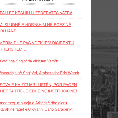
PALLET KËSHILLI I FEDERATËS VATRA
MI SI UDHË E NDRYSHIM NË POEZINË
OLLIANE
MËRIM DHE PAS VDEKJES! DISIDENTI I
ËRHERSHËM…
riotë nga Shqipëria vizituan Vatrën
ëseardhje në Shqipëri, Ambasador Eric Wendt
SOVA E KA FITUAR LUFTËN, POR PAQEN
HET TA FITOJË EDHE NË INSTITUCIONE!
nderbeg, mburoja e Arbërisë dhe gjeniu
tarak në faqet e Giovanni Carlo Saraceni-t