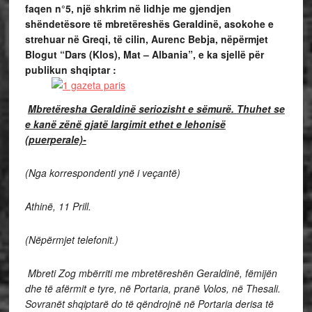
faqen n°5
, një shkrim në lidhje me gjendjen
shëndetësore të mbretëreshës Geraldinë, asokohe e
strehuar në Greqi, të cilin, Aurenc Bebja, nëpërmjet
Blogut “
Dars (Klos), Mat – Albania
”, e ka sjellë për
publikun shqiptar :
Mbretëresha Geraldinë seriozisht e sëmurë.
Thuhet se
e kanë zënë gjatë largimit ethet e lehonisë
(puerperale)-
(Nga korrespondenti ynë i veçantë)
Athinë, 11 Prill.
(Nëpërmjet telefonit.)
Mbreti Zog mbërriti me mbretëreshën Geraldinë, fëmijën
dhe të afërmit e tyre, në Portaria, pranë Volos, në Thesali.
Sovranët shqiptarë do të qëndrojnë në Portaria derisa të