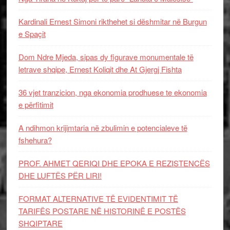
Kardinali Ernest Simoni rikthehet si dëshmitar në Burgun
e Spaçit
Dom Ndre Mjeda, sipas dy figurave monumentale të
letrave shqipe, Ernest Koliqit dhe At Gjergj Fishta
36 vjet tranzicion, nga ekonomia prodhuese te ekonomia
e përfitimit
A ndihmon krijimtaria në zbulimin e potencialeve të
fshehura?
PROF. AHMET QERIQI DHE EPOKA E REZISTENCЁS
DHE LUFTЁS PЁR LIRI!
FORMAT ALTERNATIVE TË EVIDENTIMIT TË
TARIFËS POSTARE NË HISTORINË E POSTËS
SHQIPTARE