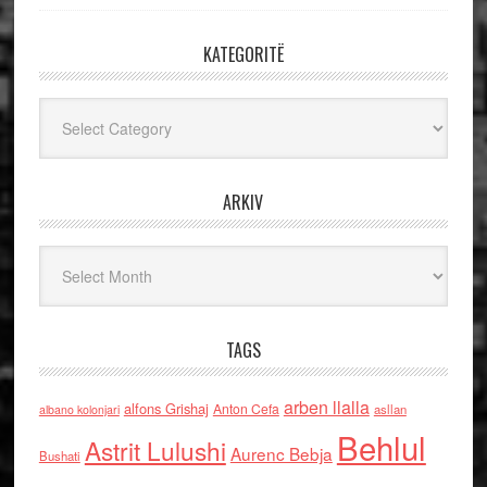
KATEGORITË
Kategoritë
ARKIV
Arkiv
TAGS
arben llalla
alfons Grishaj
Anton Cefa
asllan
albano kolonjari
Behlul
Astrit Lulushi
Aurenc Bebja
Bushati