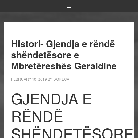
Histori- Gjendja e rëndë
shëndetësore e
Mbretëreshës Geraldine
FEBRUARY 10, 2019
BY
DGRECA
GJENDJA E
RËNDË
SHËNDETËSORE