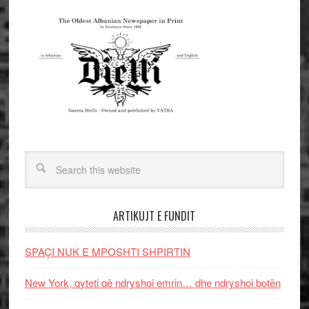
ARTIKUJT E FUNDIT
SPAÇI NUK E MPOSHTI SHPIRTIN
New York, qyteti që ndryshoi emrin… dhe ndryshoi botën