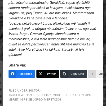
përmirësohet mbretëresha Geraldinë, sepse ajo është
sëmurë rëndë për shkak të lëvizjeve të shkaktuara nga
largimi i saj prej Tirane, 48 orë pas lindjes. Mbretëreshën
Geraldinë e kanë zënë ethet e lehonisë
(puerperale).
Profesori Luros, gjinekologu më i madh (i
talentuar) grek, u dërgua në shërbim të sovranes nga vetë
Mbreti Jorgo i Greqisë.
Gjendja shëndetësore e
mbretëreshës, e cila ishte përkeqësuar natën e kaluar,
duket se është përmirësuar lehtësisht këtë mëngjes.
Le të
shtojmë se Mbreti Zog i ka kërkuar Turqisë një leje
qëndrimi.
Share via:
Facebook
Twitter
Copy Link
More
FILED UNDER:
HISTORI
TAGGED WITH:
AURENC BEBJA
,
MBRETERESHA GERALDINE
,
MBRETI I GREISE JORGO
,
MBRETI ZOG