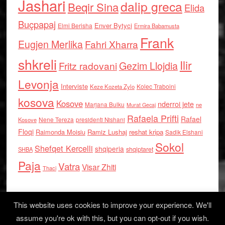
Jashari
dalip greca
Beqir Sina
Elida
Buçpapaj
Enver Bytyci
Elmi Berisha
Ermira Babamusta
Frank
Eugjen Merlika
Fahri Xharra
shkreli
Ilir
Gezim Llojdia
Fritz radovani
Levonja
Interviste
Kolec Traboini
Keze Kozeta Zylo
kosova
Kosove
nderroi jete
Marjana Bulku
ne
Murat Gecaj
Rafaela Prifti
Rafael
Nene Tereza
Kosove
presidenti Nishani
Floqi
Raimonda Moisiu
Ramiz Lushaj
reshat kripa
Sadik Elshani
Sokol
Shefqet Kercelli
shqiperia
shqiptaret
SHBA
Paja
Vatra
Visar Zhiti
Thaci
This website uses cookies to improve your experience. We'll
assume you're ok with this, but you can opt-out if you wish.