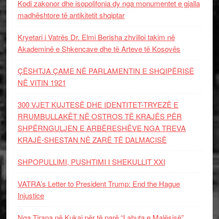
Kodi zakonor dhe isopolifonia dy nga monumentet e gjalla
madhështore të antikitetit shqiptar
Kryetari i Vatrës Dr. Elmi Berisha zhvilloi takim në
Akademinë e Shkencave dhe të Arteve të Kosovës
ÇËSHTJA ÇAME NË PARLAMENTIN E SHQIPËRISË
NË VITIN 1921
300 VJET KUJTESË DHE IDENTITET-TRYEZË E
RRUMBULLAKËT NË OSTROS TË KRAJËS PËR
SHPËRNGULJEN E ARBËRESHËVE NGA TREVA
KRAJË-SHESTAN NË ZARË TË DALMACISË
SHPOPULLIMI, PUSHTIMI I SHEKULLIT XXI
VATRA’s Letter to President Trump: End the Hague
Injustice
Nga Tirana në Kukaj për të parë “Lahuta e Malësisë”