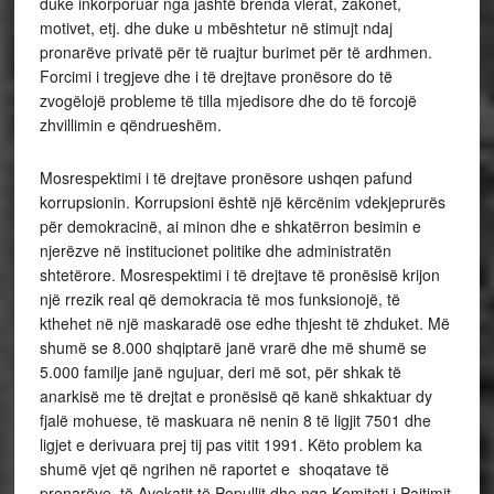
duke inkorporuar nga jashtë brenda vlerat, zakonet,
motivet, etj. dhe duke u mbështetur në stimujt ndaj
pronarëve privatë për të ruajtur burimet për të ardhmen.
Forcimi i tregjeve dhe i të drejtave pronësore do të
zvogëlojë probleme të tilla mjedisore dhe do të forcojë
zhvillimin e qëndrueshëm.
Mosrespektimi i të drejtave pronësore ushqen pafund
korrupsionin. Korrupsioni është një kërcënim vdekjeprurës
për demokracinë, ai minon dhe e shkatërron besimin e
njerëzve në institucionet politike dhe administratën
shtetërore. Mosrespektimi i të drejtave të pronësisë krijon
një rrezik real që demokracia të mos funksionojë, të
kthehet në një maskaradë ose edhe thjesht të zhduket. Më
shumë se 8.000 shqiptarë janë vrarë dhe më shumë se
5.000 familje janë ngujuar, deri më sot, për shkak të
anarkisë me të drejtat e pronësisë që kanë shkaktuar dy
fjalë mohuese, të maskuara në nenin 8 të ligjit 7501 dhe
ligjet e derivuara prej tij pas vitit 1991. Këto problem ka
shumë vjet që ngrihen në raportet e shoqatave të
pronarëve, të Avokatit të Popullit dhe nga Komiteti i Pajtimit