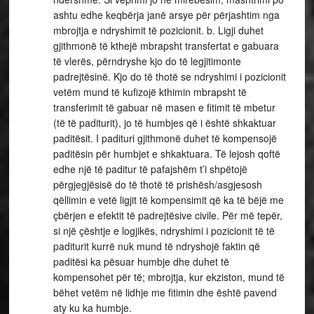
ashtu edhe keqbërja janë arsye për përjashtim nga
mbrojtja e ndryshimit të pozicionit. b. Ligji duhet
gjithmonë të kthejë mbrapsht transfertat e gabuara
të vlerës, përndryshe kjo do të legjitimonte
padrejtësinë. Kjo do të thotë se ndryshimi i pozicionit
vetëm mund të kufizojë kthimin mbrapsht të
transferimit të gabuar në masen e fitimit të mbetur
(të të paditurit), jo të humbjes që i është shkaktuar
paditësit. I padituri gjithmonë duhet të kompensojë
paditësin për humbjet e shkaktuara. Të lejosh qoftë
edhe një të paditur të pafajshëm t’i shpëtojë
përgjegjësisë do të thotë të prishësh/asgjesosh
qëllimin e vetë ligjit të kompensimit që ka të bëjë me
çbërjen e efektit të padrejtësive civile. Për më tepër,
si një çështje e logjikës, ndryshimi i pozicionit të të
paditurit kurrë nuk mund të ndryshojë faktin që
paditësi ka pësuar humbje dhe duhet të
kompensohet për të; mbrojtja, kur ekziston, mund të
bëhet vetëm në lidhje me fitimin dhe është pavend
aty ku ka humbje.