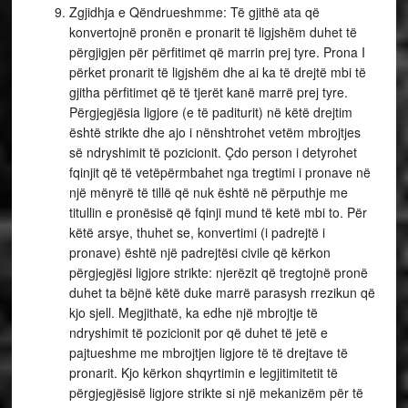
Zgjidhja e Qëndrueshmme: Të gjithë ata që
konvertojnë pronën e pronarit të ligjshëm duhet të
përgjigjen për përfitimet që marrin prej tyre. Prona I
përket pronarit të ligjshëm dhe ai ka të drejtë mbi të
gjitha përfitimet që të tjerët kanë marrë prej tyre.
Përgjegjësia ligjore (e të paditurit) në këtë drejtim
është strikte dhe ajo i nënshtrohet vetëm mbrojtjes
së ndryshimit të pozicionit. Çdo person i detyrohet
fqinjit që të vetëpërmbahet nga tregtimi i pronave në
një mënyrë të tillë që nuk është në përputhje me
titullin e pronësisë që fqinji mund të ketë mbi to. Për
këtë arsye, thuhet se, konvertimi (i padrejtë i
pronave) është një padrejtësi civile që kërkon
përgjegjësi ligjore strikte: njerëzit që tregtojnë pronë
duhet ta bëjnë këtë duke marrë parasysh rrezikun që
kjo sjell. Megjithatë, ka edhe një mbrojtje të
ndryshimit të pozicionit por që duhet të jetë e
pajtueshme me mbrojtjen ligjore të të drejtave të
pronarit. Kjo kërkon shqyrtimin e legjitimitetit të
përgjegjësisë ligjore strikte si një mekanizëm për të