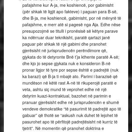
pafajshme kur A-ja, me koshiencë, por gabimisht
(për shkak të ligjit apo fakteve) i paguan para B-së,
dhe B-ja, me koshiencë, gabimisht, por në mënyrë të
pafajshme, e merr atë si pagesë nga Aja. Edhe nëse
presupozojmë se titulli i pronësisë së këtyre parave
ka ndërruar duar teknikisht, paratë qartazi janë
paguar për shkak të një gabimi dhe pranohet
gjerësisht në jurisprudencën perëndimore që,
gjykata do të detyronte Bnë t’ja kthente paratë A-së;
dhe kjo jo sepse gjykata nuk e konsideron B-në
pronar ligjor të tyre por sepse është e padrejtë (nuk
ka barazi) që B-ja ti mbajë ato. Parimi i barazisë që
mundëson në këtë rast A-në të rikuperojë paratë e
veta, ashtu siç mund të veprohet edhe në një
detyrim kuazi-kontraktual, bazohet në parimin e
pranuar gjerësisht edhe në jurisprudencën e shumë
vendeve demokratike “të pasurimit të padrejtë apo të
gabuar” që thotë se “askush nuk duhet të lejohet të
pasurohet apo të përfitojë padrejtësisht në kurriz të
tjetrit”. Në momentin që pranohet doktrina e