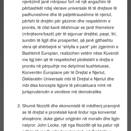
njerëzimit janë rrënjosur fort në një angazhim të
përbashkët ndaj vlerave universale të të drejtave të
padhuneshme dhe të patjetërsueshme të njeriut,
përfshi të drejtën për gëzimin dhe respektimin e
pronës, të cilat kanë dëshmuar se janë themelore
(rrënjësore/bazë) për të siguruar drejtësi, paqe, liri,
sundim të ligjit dhe prosperitet, që janë gjithashtu
vlera që shërbejnë si “shtylla e parë” për zgjerimin e
Bashkimit Europian, realizohen vetëm nëse Kuvendi
me ligj bën që të respektohet plotësisht e drejta e
pronës në përputhje me detyrimet kushtetuese,
Konventën Europiane për të Drejtat e Njeriut,
Deklaratën Universale mbi të Drejtat e Njeriut dhe
mbi disa koncepte ligjore të përcaktuara mirë në
jurisprudencën e vendeve më demokratike.
Shumë filozofë dhe ekonomistë të mëdhenj pranojnë
se të drejtat e pronësisë kanë lindur nga konventat
shoqërore, duke gjetur origjinën në moralin dhe ligjin
natyror. John Locke, një nga filozofët që ka patur një