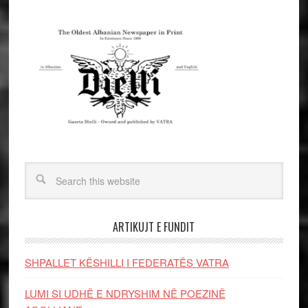
ARTIKUJT E FUNDIT
SHPALLET KËSHILLI I FEDERATËS VATRA
LUMI SI UDHË E NDRYSHIM NË POEZINË