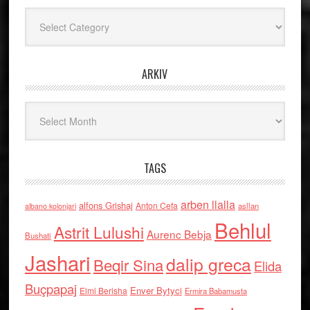
Kategoritë
ARKIV
Arkiv
TAGS
arben llalla
alfons Grishaj
Anton Cefa
asllan
albano kolonjari
Behlul
Astrit Lulushi
Aurenc Bebja
Bushati
Jashari
dalip greca
Beqir Sina
Elida
Buçpapaj
Enver Bytyci
Elmi Berisha
Ermira Babamusta