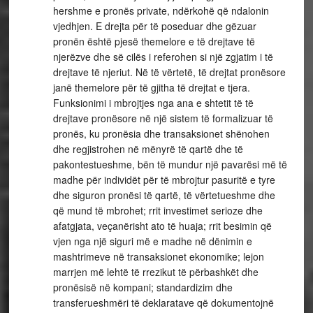
hershme e pronës private, ndërkohë që ndalonin
vjedhjen. E drejta për të poseduar dhe gëzuar
pronën është pjesë themelore e të drejtave të
njerëzve dhe së cilës i referohen si një zgjatim i të
drejtave të njeriut. Në të vërtetë, të drejtat pronësore
janë themelore për të gjitha të drejtat e tjera.
Funksionimi i mbrojtjes nga ana e shtetit të të
drejtave pronësore në një sistem të formalizuar të
pronës, ku pronësia dhe transaksionet shënohen
dhe regjistrohen në mënyrë të qartë dhe të
pakontestueshme, bën të mundur një pavarësi më të
madhe për individët për të mbrojtur pasuritë e tyre
dhe siguron pronësi të qartë, të vërtetueshme dhe
që mund të mbrohet; rrit investimet serioze dhe
afatgjata, veçanërisht ato të huaja; rrit besimin që
vjen nga një siguri më e madhe në dënimin e
mashtrimeve në transaksionet ekonomike; lejon
marrjen më lehtë të rrezikut të përbashkët dhe
pronësisë në kompani; standardizim dhe
transferueshmëri të deklaratave që dokumentojnë