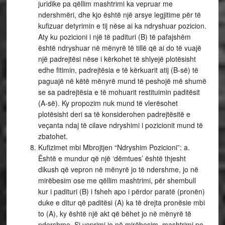
juridike pa qëllim mashtrimi ka vepruar me
ndershmëri, dhe kjo është një arsye legjitime për të
kufizuar detyrimin e tij nëse ai ka ndryshuar pozicion.
Aty ku pozicioni i një të padituri (B) të pafajshëm
është ndryshuar në mënyrë të tillë që ai do të vuajë
një padrejtësi nëse i kërkohet të shlyejë plotësisht
edhe fitimin, padrejtësia e të kërkuarit atij (B-së) të
paguajë në këtë mënyrë mund të peshojë më shumë
se sa padrejtësia e të mohuarit restituimin paditësit
(A-së). Ky propozim nuk mund të vlerësohet
plotësisht deri sa të konsiderohen padrejtësitë e
veçanta ndaj të cilave ndryshimi i pozicionit mund të
zbatohet.
Kufizimet mbi Mbrojtjen “Ndryshim Pozicioni”: a.
Është e mundur që një ‘dëmtues’ është thjesht
dikush që vepron në mënyrë jo të ndershme, jo në
mirëbesim ose me qëllim mashtrimi, për shembull
kur i padituri (B) i fsheh apo i përdor paratë (pronën)
duke e ditur që paditësi (A) ka të drejta pronësie mbi
to (A), ky është një akt që bëhet jo në mënyrë të
ndershme. Si veprimi jo në mirëbesim, mashtrimi po