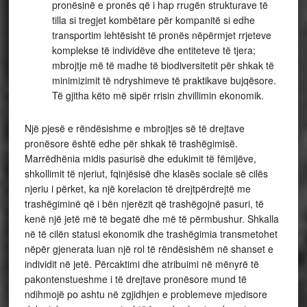
pronësinë e pronës që i hap rrugën strukturave të
tilla si tregjet kombëtare për kompanitë si edhe
transportim lehtësisht të pronës nëpërmjet rrjeteve
komplekse të individëve dhe entiteteve të tjera;
mbrojtje më të madhe të biodiversitetit për shkak të
minimizimit të ndryshimeve të praktikave bujqësore.
Të gjitha këto më sipër rrisin zhvillimin ekonomik.
Një pjesë e rëndësishme e mbrojtjes së të drejtave
pronësore është edhe për shkak të trashëgimisë.
Marrëdhënia midis pasurisë dhe edukimit të fëmijëve,
shkollimit të njeriut, fqinjësisë dhe klasës sociale së cilës
njeriu i përket, ka një korelacion të drejtpërdrejtë me
trashëgiminë që i bën njerëzit që trashëgojnë pasuri, të
kenë një jetë më të begatë dhe më të përmbushur. Shkalla
në të cilën statusi ekonomik dhe trashëgimia transmetohet
nëpër gjenerata luan një rol të rëndësishëm në shanset e
individit në jetë. Përcaktimi dhe atribuimi në mënyrë të
pakontenstueshme i të drejtave pronësore mund të
ndihmojë po ashtu në zgjidhjen e problemeve mjedisore