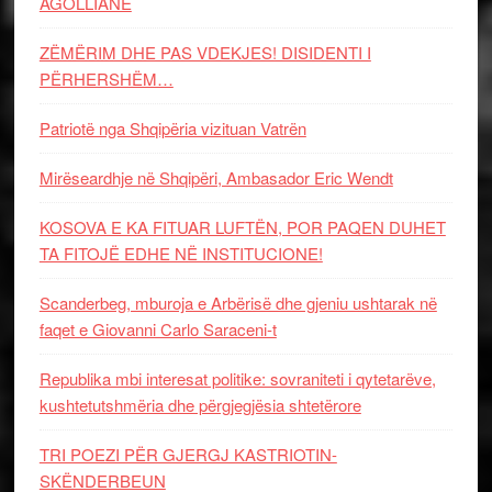
AGOLLIANE
ZËMËRIM DHE PAS VDEKJES! DISIDENTI I
PËRHERSHËM…
Patriotë nga Shqipëria vizituan Vatrën
Mirëseardhje në Shqipëri, Ambasador Eric Wendt
KOSOVA E KA FITUAR LUFTËN, POR PAQEN DUHET
TA FITOJË EDHE NË INSTITUCIONE!
Scanderbeg, mburoja e Arbërisë dhe gjeniu ushtarak në
faqet e Giovanni Carlo Saraceni-t
Republika mbi interesat politike: sovraniteti i qytetarëve,
kushtetutshmëria dhe përgjegjësia shtetërore
TRI POEZI PËR GJERGJ KASTRIOTIN-
SKËNDERBEUN