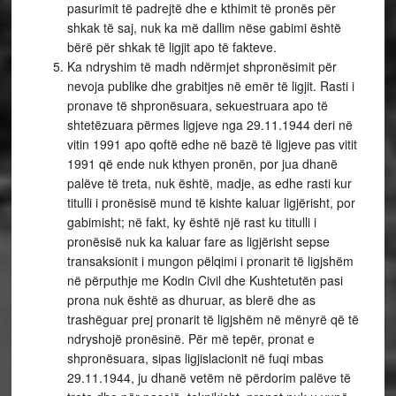
pasurimit të padrejtë dhe e kthimit të pronës për
shkak të saj, nuk ka më dallim nëse gabimi është
bërë për shkak të ligjit apo të fakteve.
Ka ndryshim të madh ndërmjet shpronësimit për
nevoja publike dhe grabitjes në emër të ligjit. Rasti i
pronave të shpronësuara, sekuestruara apo të
shtetëzuara përmes ligjeve nga 29.11.1944 deri në
vitin 1991 apo qoftë edhe në bazë të ligjeve pas vitit
1991 që ende nuk kthyen pronën, por jua dhanë
palëve të treta, nuk është, madje, as edhe rasti kur
titulli i pronësisë mund të kishte kaluar ligjërisht, por
gabimisht; në fakt, ky është një rast ku titulli i
pronësisë nuk ka kaluar fare as ligjërisht sepse
transaksionit i mungon pëlqimi i pronarit të ligjshëm
në përputhje me Kodin Civil dhe Kushtetutën pasi
prona nuk është as dhuruar, as blerë dhe as
trashëguar prej pronarit të ligjshëm në mënyrë që të
ndryshojë pronësinë. Për më tepër, pronat e
shpronësuara, sipas ligjislacionit në fuqi mbas
29.11.1944, ju dhanë vetëm në përdorim palëve të