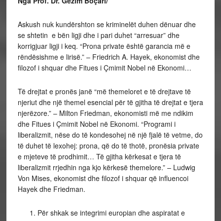
Nga Prof. Dr. Gëzim Boçari/
Askush nuk kundërshton se kriminelët duhen dënuar dhe
se shtetin e bën ligji dhe i pari duhet “arresuar” dhe
korrigjuar ligji i keq. “Prona private është garancia më e
rëndësishme e lirisë.” – Friedrich A. Hayek, ekonomist dhe
filozof i shquar dhe Fitues i Çmimit Nobel në Ekonomi…
Të drejtat e pronës janë “më themeloret e të drejtave të
njeriut dhe një themel esencial për të gjitha të drejtat e tjera
njerëzore.” – Milton Friedman, ekonomisti më me ndikim
dhe Fitues i Çmimit Nobel në Ekonomi. “Programi i
liberalizmit, nëse do të kondesohej në një fjalë të vetme, do
të duhet të lexohej: prona, që do të thotë, pronësia private
e mjeteve të prodhimit… Të gjitha kërkesat e tjera të
liberalizmit rrjedhin nga kjo kërkesë themelore.” – Ludwig
Von Mises, ekonomist dhe filozof i shquar që influencoi
Hayek dhe Friedman.
Për shkak se integrimi europian dhe aspiratat e