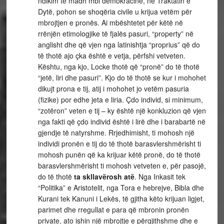
ndikim të madh mbi demokracinë, në Traktatin e
Dytë, pohon se shoqëria civile u krijua vetëm për
mbrojtjen e pronës. Ai mbështetet për këtë në
rrënjën etimologjike të fjalës pasuri, “property” në
anglisht dhe që vjen nga latinishtja “proprius” që do
të thotë ajo çka është e vetja, përfshi vetveten.
Kështu, nga kjo, Locke thotë që “pronë” do të thotë
“jetë, liri dhe pasuri”. Kjo do të thotë se kur i mohohet
dikujt prona e tij, atij i mohohet jo vetëm pasuria
(fizike) por edhe jeta e liria. Çdo individ, si minimum,
“zotëron” veten e tij – ky është një konkluzion që vjen
nga fakti që çdo individ është i lirë dhe i barabartë në
gjendje të natyrshme. Rrjedhimisht, ti mohosh një
individi pronën e tij do të thotë barasvlershmërisht ti
mohosh punën që ka krijuar këtë pronë, do të thotë
barasvlershmërisht ti mohosh vetveten e, për pasojë,
do të thotë
ta skllavërosh
atë
. Nga Inkasit tek
“Politika” e Aristotelit, nga Tora e hebrejve, Bibla dhe
Kurani tek Kanuni i Lekës, të gjitha këto krijuan ligjet,
parimet dhe rregullat e para që mbronin pronën
private, ato ishin një mbrojtje e përgjithshme dhe e