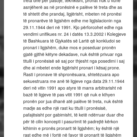
treta dhe për pasojë, teknikisht, pronat nuk u vunë
asnjëherë as në pronësinë e palëve të treta dhe as
të shtetit dhe prandaj, ligjërisht, mbeten në pronësi
të pronarëve të ligjshëm edhe me ligjislacionin nga
29.11.1944 deri në 1991. Kjo përforcohet edhe nga
vendimi unifikues nr. 24 i datës 13.3.2002 i Kolegjeve
të Bashkuara të Gjykatës së Lartë që konkludoi se
pronari i ligjshëm, duke mos e poseduar pronën
gjatë gjithë këtyre dekadave, nuk është privuar nga
titulli i pronësisë së saj por thjesht nga posedimi i saj
dhe ai mbetet ende ligjërisht pronari i kësaj prone.
Rasti i pronave të shpronësuara, shtetëzuara apo
sekuestruara me anë të ligjeve nga data 29.11.1944
deri në vitin 1991 apo atyre të marra arbitrarisht në
bazë të ligjeve të pas vitit 1991 që nuk e kthyen
pronën por jua dhanë atë palëve të treta, nuk është
madje as edhe një rast ku titulli i pronësisë,
pafajësisht por gabimisht, të ketë ndërruar duar dhe
për të cilin koncepti i pasurimit të padrejtë kërkon
kthimin e pronës pronarit të ligjshëm; ky është një
rast edhe më i fortë në favor të pronarit të ligjshëm