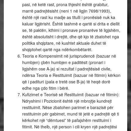
pasi, në ketë rast, prona thjesht është grabitur,
marrë padrejtësisht (neni 1 në ligjin 7698/1993),
është një rast ku madje as titulli i pronësisë nuk ka
kaluar ligjërisht. Është tashmë e qartë si drita e diellit
se, të paktën, kthimi i pronave pronarëve të ligjshëm,
është absolutisht i drejtë, dhe që kjo të zbatohet nga
politika shqiptare, në kushtet aktuale duhet të
shqiptohet qartë nga ndërkombëtarët.
Teoria e Kompensimit në jurisprudencë (bazuar në
humbjen) çbën humbjen e paditësit (pronari i
ligjshëm ose A-ja) si rezultat i padrejtësisë civile,
ndërsa Teoria e Restituimit (bazuar në fitimin) kërkon
që i padituri (pala e tretë ose B-ja) të heqë dorë
edhe nga çdo fitim i bërë.
Kufizimet e Teorisë së Restituimit (bazuar në fitimin):
Ndryshimi i Pozicionit është një mbrojtje kundrejt
restituimit. Nëse zbatohen parimet e barazisë për
restituimin për gabimet, mund të jetë e padrejtë që ti
kërkohet një “dëmtuesi” të pafajshëm restituimi i
fitimit. Në thelb, një person i cili kryen një padrejtësi