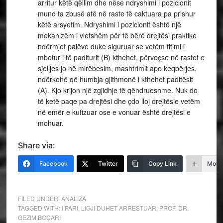
arritur këtë qëllim dhe nëse ndryshimi i pozicionit
mund ta zbusë atë në raste të caktuara pa prishur
këtë arsyetim. Ndryshimi i pozicionit është një
mekanizëm i vlefshëm për të bërë drejtësi praktike
ndërmjet palëve duke siguruar se vetëm fitimi i
mbetur i të paditurit (B) kthehet, përveçse në rastet e
sjelljes jo në mirëbesim, mashtrimit apo keqbërjes,
ndërkohë që humbja gjithmonë i kthehet paditësit
(A). Kjo krijon një zgjidhje të qëndrueshme. Nuk do
të ketë paqe pa drejtësi dhe çdo lloj drejtësie vetëm
në emër e kufizuar ose e vonuar është drejtësi e
mohuar.
Share via:
Facebook
Twitter
Copy Link
More
FILED UNDER:
ANALIZA
TAGGED WITH:
I PARI
,
LIGJI DUHET ARRESTUAR
,
PROF. DR.
GEZIM BOÇARI