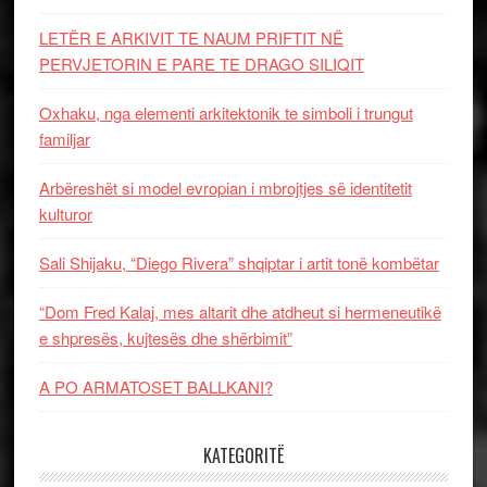
LETËR E ARKIVIT TE NAUM PRIFTIT NË
PERVJETORIN E PARE TE DRAGO SILIQIT
Oxhaku, nga elementi arkitektonik te simboli i trungut
familjar
Arbëreshët si model evropian i mbrojtjes së identitetit
kulturor
Sali Shijaku, “Diego Rivera” shqiptar i artit tonë kombëtar
“Dom Fred Kalaj, mes altarit dhe atdheut si hermeneutikë
e shpresës, kujtesës dhe shërbimit”
A PO ARMATOSET BALLKANI?
KATEGORITË