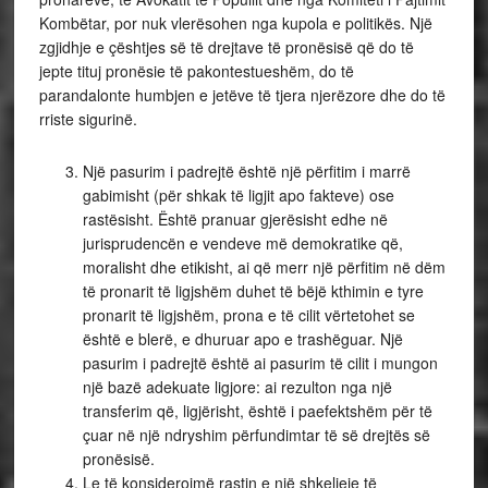
Kombëtar, por nuk vlerësohen nga kupola e politikës. Një
zgjidhje e çështjes së të drejtave të pronësisë që do të
jepte tituj pronësie të pakontestueshëm, do të
parandalonte humbjen e jetëve të tjera njerëzore dhe do të
rriste sigurinë.
Një pasurim i padrejtë është një përfitim i marrë
gabimisht (për shkak të ligjit apo fakteve) ose
rastësisht. Është pranuar gjerësisht edhe në
jurisprudencën e vendeve më demokratike që,
moralisht dhe etikisht, ai që merr një përfitim në dëm
të pronarit të ligjshëm duhet të bëjë kthimin e tyre
pronarit të ligjshëm, prona e të cilit vërtetohet se
është e blerë, e dhuruar apo e trashëguar. Një
pasurim i padrejtë është ai pasurim të cilit i mungon
një bazë adekuate ligjore: ai rezulton nga një
transferim që, ligjërisht, është i paefektshëm për të
çuar në një ndryshim përfundimtar të së drejtës së
pronësisë.
Le të konsiderojmë rastin e një shkeljeje të