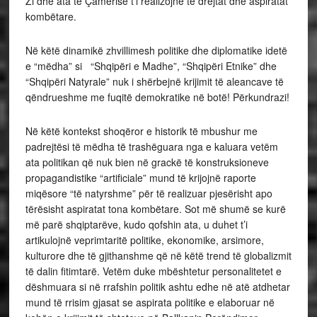
Zi dhe ata të Çamërisë t’i realizojnë të drejtat dhe aspiratat
kombëtare.
Në këtë dinamikë zhvillimesh politike dhe diplomatike idetë
e “mëdha” si “Shqipëri e Madhe”, “Shqipëri Etnike” dhe
“Shqipëri Natyrale” nuk i shërbejnë krijimit të aleancave të
qëndrueshme me fuqitë demokratike në botë! Përkundrazi!
Në këtë kontekst shoqëror e historik të mbushur me
padrejtësi të mëdha të trashëguara nga e kaluara vetëm
ata politikan që nuk bien në grackë të konstruksioneve
propagandistike “artificiale” mund të krijojnë raporte
miqësore “të natyrshme” për të realizuar pjesërisht apo
tërësisht aspiratat tona kombëtare. Sot më shumë se kurë
më parë shqiptarëve, kudo qofshin ata, u duhet t’i
artikulojnë veprimtaritë politike, ekonomike, arsimore,
kulturore dhe të gjithanshme që në këtë trend të globalizmit
të dalin fitimtarë. Vetëm duke mbështetur personalitetet e
dëshmuara si në rrafshin politik ashtu edhe në atë atdhetar
mund të rrisim gjasat se aspirata politike e elaboruar në