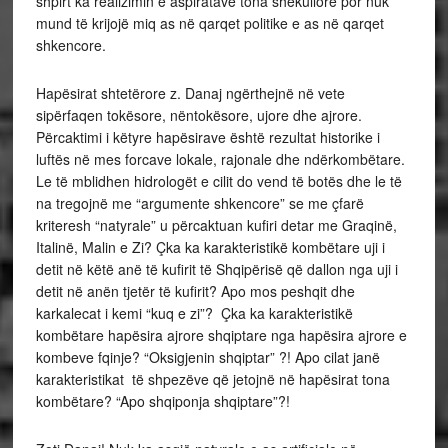
shpirt ka realizimin e aspiratave tona shekullore por nuk
mund të krijojë miq as në qarqet politike e as në qarqet
shkencore.
Hapësirat shtetërore z. Danaj ngërthejnë në vete
sipërfaqen tokësore, nëntokësore, ujore dhe ajrore.
Përcaktimi i këtyre hapësirave është rezultat historike i
luftës në mes forcave lokale, rajonale dhe ndërkombëtare.
Le të mblidhen hidrologët e cilit do vend të botës dhe le të
na tregojnë me “argumente shkencore” se me çfarë
kriteresh “natyrale” u përcaktuan kufiri detar me Graqinë,
Italinë, Malin e Zi? Çka ka karakteristikë kombëtare uji i
detit në këtë anë të kufirit të Shqipërisë që dallon nga uji i
detit në anën tjetër të kufirit? Apo mos peshqit dhe
karkalecat i kemi “kuq e zi”? Çka ka karakteristikë
kombëtare hapësira ajrore shqiptare nga hapësira ajrore e
kombeve fqinje? “Oksigjenin shqiptar” ?! Apo cilat janë
karakteristikat të shpezëve që jetojnë në hapësirat tona
kombëtare? “Apo shqiponja shqiptare”?!