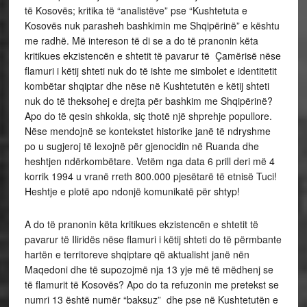
të Kosovës; kritika të “analistëve” pse “Kushtetuta e
Kosovës nuk parasheh bashkimin me Shqipërinë” e kështu
me radhë. Më intereson të di se a do të pranonin këta
kritikues ekzistencën e shtetit të pavarur të Çamërisë nëse
flamuri i këtij shteti nuk do të ishte me simbolet e identitetit
kombëtar shqiptar dhe nëse në Kushtetutën e këtij shteti
nuk do të theksohej e drejta për bashkim me Shqipërinë?
Apo do të qesin shkokla, siç thotë një shprehje popullore.
Nëse mendojnë se kontekstet historike janë të ndryshme
po u sugjeroj të lexojnë për gjenocidin në Ruanda dhe
heshtjen ndërkombëtare. Vetëm nga data 6 prill deri më 4
korrik 1994 u vranë rreth 800.000 pjesëtarë të etnisë Tuci!
Heshtje e plotë apo ndonjë komunikatë për shtyp!
A do të pranonin këta kritikues ekzistencën e shtetit të
pavarur të Iliridës nëse flamuri i këtij shteti do të përmbante
hartën e territoreve shqiptare që aktualisht janë nën
Maqedoni dhe të supozojmë nja 13 yje më të mëdhenj se
të flamurit të Kosovës? Apo do ta refuzonin me pretekst se
numri 13 është numër “baksuz” dhe pse në Kushtetutën e