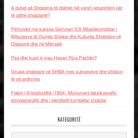
A duhet që Shqipëria të ribëhet një vend i jetueshëm për
të gjithë shqiptarët?
Përfundoi me sukses Seminari XIX Mbarëkombëtar i
Mësuesve të Gjuhës Shqipe dhe Kulturës Shqiptare në
Diasporë dhe në Mërgatë
Pse dhe kush e vrau Hasan Riza Pashën?
Gruaja shqiptare në SHBA mes sukseseve dhe sfidave
të së ardhmes
Fjalori i Kristoforidhit (1904): Monument leksikografik,
etnogjeografik dhe i identitetit kombëtar shqiptar
KATEGORITË
Kategoritë