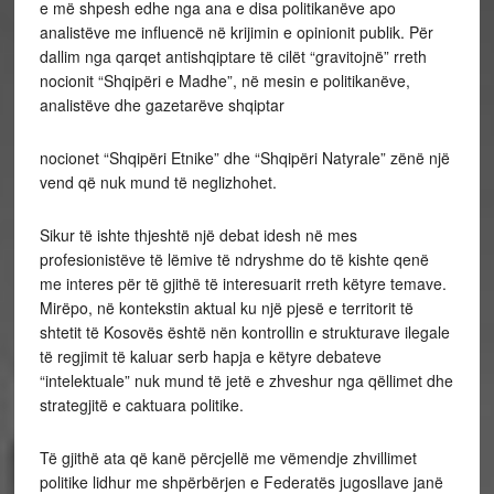
e më shpesh edhe nga ana e disa politikanëve apo
analistëve me influencë në krijimin e opinionit publik. Për
dallim nga qarqet antishqiptare të cilët “gravitojnë” rreth
nocionit “Shqipëri e Madhe”, në mesin e politikanëve,
analistëve dhe gazetarëve shqiptar
nocionet “Shqipëri Etnike” dhe “Shqipëri Natyrale” zënë një
vend që nuk mund të neglizhohet.
Sikur të ishte thjeshtë një debat idesh në mes
profesionistëve të lëmive të ndryshme do të kishte qenë
me interes për të gjithë të interesuarit rreth këtyre temave.
Mirëpo, në kontekstin aktual ku një pjesë e territorit të
shtetit të Kosovës është nën kontrollin e strukturave ilegale
të regjimit të kaluar serb hapja e këtyre debateve
“intelektuale” nuk mund të jetë e zhveshur nga qëllimet dhe
strategjitë e caktuara politike.
Të gjithë ata që kanë përcjellë me vëmendje zhvillimet
politike lidhur me shpërbërjen e Federatës jugosllave janë