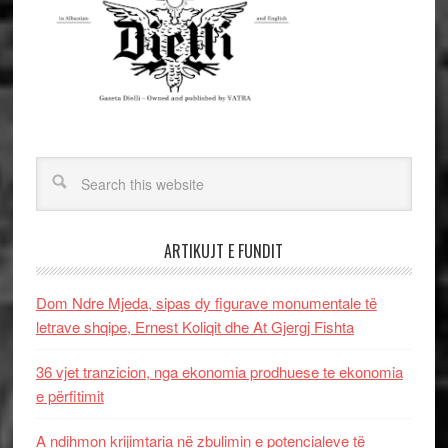
ARTIKUJT E FUNDIT
Dom Ndre Mjeda, sipas dy figurave monumentale të
letrave shqipe, Ernest Koliqit dhe At Gjergj Fishta
36 vjet tranzicion, nga ekonomia prodhuese te ekonomia
e përfitimit
A ndihmon krijimtaria në zbulimin e potencialeve të