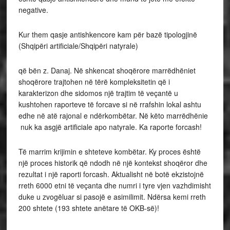
negative.
Kur them qasje antishkencore kam për bazë tipologjinë
(Shqipëri artificiale/Shqipëri natyrale)
që bën z. Danaj. Në shkencat shoqërore marrëdhëniet
shoqërore trajtohen në tërë kompleksitetin që i
karakterizon dhe sidomos një trajtim të veçantë u
kushtohen raporteve të forcave si në rrafshin lokal ashtu
edhe në atë rajonal e ndërkombëtar. Në këto marrëdhënie
nuk ka asgjë artificiale apo natyrale. Ka raporte forcash!
Të marrim krijimin e shteteve kombëtar. Ky proces është
një proces historik që ndodh në një kontekst shoqëror dhe
rezultat i një raporti forcash. Aktualisht në botë ekzistojnë
rreth 6000 etni të veçanta dhe numri i tyre vjen vazhdimisht
duke u zvogëluar si pasojë e asimilimit. Ndërsa kemi rreth
200 shtete (193 shtete anëtare të OKB-së)!