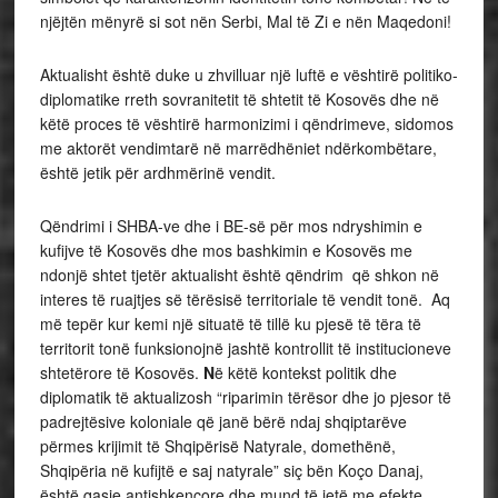
njëjtën mënyrë si sot nën Serbi, Mal të Zi e nën Maqedoni!
Aktualisht është duke u zhvilluar një luftë e vështirë politiko-
diplomatike rreth sovranitetit të shtetit të Kosovës dhe në
këtë proces të vështirë harmonizimi i qëndrimeve, sidomos
me aktorët vendimtarë në marrëdhëniet ndërkombëtare,
është jetik për ardhmërinë vendit.
Qëndrimi i SHBA-ve dhe i BE-së për mos ndryshimin e
kufijve të Kosovës dhe mos bashkimin e Kosovës me
ndonjë shtet tjetër aktualisht është qëndrim që shkon në
interes të ruajtjes së tërësisë territoriale të vendit tonë. Aq
më tepër kur kemi një situatë të tillë ku pjesë të tëra të
territorit tonë funksionojnë jashtë kontrollit të institucioneve
shtetërore të Kosovës.
N
ë këtë kontekst politik dhe
diplomatik të aktualizosh “riparimin tërësor dhe jo pjesor të
padrejtësive koloniale që janë bërë ndaj shqiptarëve
përmes krijimit të Shqipërisë Natyrale, domethënë,
Shqipëria në kufijtë e saj natyrale” siç bën Koço Danaj,
është qasje antishkencore dhe mund të jetë me efekte