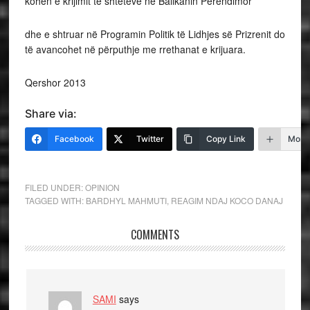
kohën e krijimit të shteteve në Ballkanin Perëndimor
dhe e shtruar në Programin Politik të Lidhjes së Prizrenit do
të avancohet në përputhje me rrethanat e krijuara.
Qershor 2013
Share via:
Facebook
Twitter
Copy Link
More
FILED UNDER:
OPINION
TAGGED WITH:
BARDHYL MAHMUTI
,
REAGIM NDAJ KOCO DANAJ
COMMENTS
SAMI
says