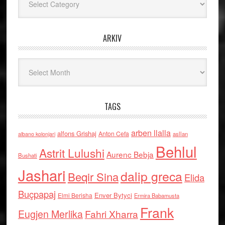
ARKIV
Arkiv
TAGS
arben llalla
alfons Grishaj
Anton Cefa
asllan
albano kolonjari
Behlul
Astrit Lulushi
Aurenc Bebja
Bushati
Jashari
dalip greca
Beqir Sina
Elida
Buçpapaj
Enver Bytyci
Elmi Berisha
Ermira Babamusta
Frank
Eugjen Merlika
Fahri Xharra