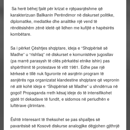
Sa herë bëhej fjalë për krizat e njëpasnjëshme që
karakterizuan Ballkanin Perëndimor në diskurset politike,
diplomatike, mediatike dhe analitike një vend të
rëndësishëm zënë idetë që lidhen me kufijtë e hapësirës
kombëtare.
Sa i përket Çështjes shqiptare, ideja e “Shqipërisë së
Madhe” u “rishfaq” në diskurset e komunistëve jugosllav
(pa marrë parasysh të cilës përkatësi etnike ishin) pas
shpërthimit të protestave të vitit 1981. Edhe pse një
kërkesë e tillë nuk figuronte në asnjërin program të
asnjërës nga organizatat klandestine shqiptare që vepronin
në atë kohë ideja e “Shqipërisë së Madhe” u shndërrua në
gogol! Propaganda rreth kësaj ideje do të intensifikohet
gjatë tri dekadave të fundit, e sidomos në periudhën e
luftërave çlirimtare.
Është interesant të theksohet se pas shpalljes së
pavarësisë së Kosovë diskurse analogjike dëgjohen gjithnjë