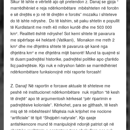
Sikur të ishte e vërtetë ajo që pretendon z. Danaj se gjoja “
marrëdhëniet e reja ndërkombëtare mbështeten në forcën
e së drejtës e jo në të drejtën e forcës” mozaiku i shteteve
do të ishte ndryshe. Do të kishim, së paku shtetin e popullit
të Kurdistanit me rreth 40 milion kurdë dhe me 503 000
km². Realiteti është ndryshe! Sot kemi shtete të pavarura
me sipërfaqe 44 hektarë (Vatikani), Monakon me rreth 2
km² dhe me dhjetëra shtete të pavarura që kanë nga
dhjetëra km² e me dhjetëra mijë banorë! Mund ta quajmë si
të duam:padrejtësi historike, padrejtësi politike apo çfarëdo
lloj padrejtësie. Kjo nuk e ndryshon faktin se marrëdhëniet
ndërkombëtare funksionojnë mbi raporte forcash!
Z. Danaj! Në raportin e forcave aktuale të shteteve me
peshë në institucionet ndërkombëtare nuk mjafton “të kesh
të drejtë” apo të argumentosh kërkesat “për riparimin e
padrejtësive koloniale”. Kërkohet, para se gjithash, të kesh
miq që të mbështesin! Miqësia nuk krijohet me nocione
“artificiale” të tipit “Shqipëri natyrale”. Kjo qasje
antishkencore mund të manipulojnë ndonjë patriot që në