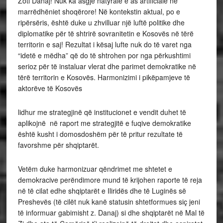
Zoti Danaj! Nuk ka asgjë natyrale e as artificiale në
marrëdhëniet shoqërore! Në kontekstin aktual, po e
ripërsëris, është duke u zhvilluar një luftë politike dhe
diplomatike për të shtrirë sovranitetin e Kosovës në tërë
territorin e saj! Rezultat i kësaj lufte nuk do të varet nga
“idetë e mëdha” që do të shtrohen por nga përkushtimi
serioz për të instaluar vlerat dhe parimet demokratike në
tërë territorin e Kosovës. Harmonizimi i pikëpamjeve të
aktorëve të Kosovës
lidhur me strategjinë që institucionet e vendit duhet të
aplikojnë në raport me strategjitë e fuqive demokratike
është kusht i domosdoshëm për të pritur rezultate të
favorshme për shqiptarët.
Vetëm duke harmonizuar qëndrimet me shtetet e
demokracive perëndimore mund të krijohen raporte të reja
në të cilat edhe shqiptarët e Iliridës dhe të Luginës së
Preshevës (të cilët nuk kanë statusin shtetformues siç jeni
të informuar gabimisht z. Danaj) si dhe shqiptarët në Mal të