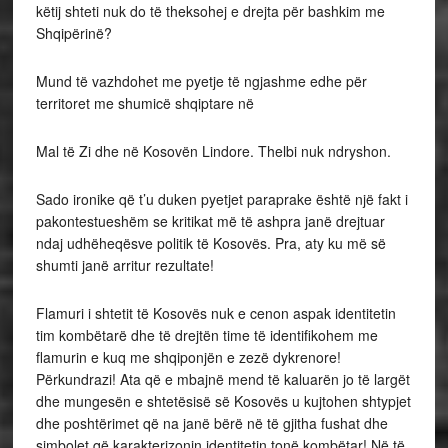
këtij shteti nuk do të theksohej e drejta për bashkim me
Shqipërinë?
Mund të vazhdohet me pyetje të ngjashme edhe për
territoret me shumicë shqiptare në
Mal të Zi dhe në Kosovën Lindore. Thelbi nuk ndryshon.
Sado ironike që t’u duken pyetjet paraprake është një fakt i
pakontestueshëm se kritikat më të ashpra janë drejtuar
ndaj udhëheqësve politik të Kosovës. Pra, aty ku më së
shumti janë arritur rezultate!
Flamuri i shtetit të Kosovës nuk e cenon aspak identitetin
tim kombëtarë dhe të drejtën time të identifikohem me
flamurin e kuq me shqiponjën e zezë dykrenore!
Përkundrazi! Ata që e mbajnë mend të kaluarën jo të largët
dhe mungesën e shtetësisë së Kosovës u kujtohen shtypjet
dhe poshtërimet që na janë bërë në të gjitha fushat dhe
simbolet që karakterizonin identitetin tonë kombëtar! Në të