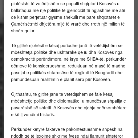
plotësisht të vetëdijshëm se populli shqiptar i Kosovës u
ballafaqua me një politikë të gjenocidit të ngjashme me atë
që kishin përjetuar gjysmë shekulli më parë shqiptarët e
Çamërisë:mbi dhjetëra mijë të vrarë dhe rreth një milion të
shpërngulur….
Të gjithë njohësit e kësaj periudhe janë të vetëdijshëm se
mbështetja politike dhe ushtarake që iu dha Kosovës nga
demokracitë perëndimore, në krye me SHBA-të, përkundër
dëmeve të konsiderueshme, reduktuan në masë të madhe
pasojat e politikës shfarosëse të regjimit të Beogradit dhe
pamundësuan realizimin e planit serb për Kosovën.
Gjithashtu, të gjithë janë të vetëdijshëm se falë kësaj
mbështetje politike dhe diplomatike u mundësua shpallja e
pavarësisë së shtetit të Kosovës dhe njohja ndërkombëtare
e këtij vendimi historik.
Përkundër këtyre fakteve të pakontestueshme shpesh na
ndodh që të lexojmë shkrime fyese ndaj flamurit shtetëror