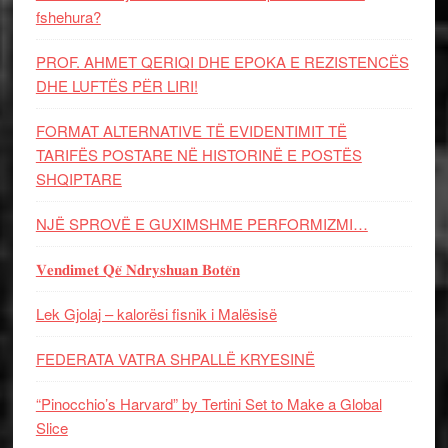
fshehura?
PROF. AHMET QERIQI DHE EPOKA E REZISTENCЁS
DHE LUFTЁS PЁR LIRI!
FORMAT ALTERNATIVE TË EVIDENTIMIT TË
TARIFËS POSTARE NË HISTORINË E POSTËS
SHQIPTARE
NJË SPROVË E GUXIMSHME PERFORMIZMI…
𝐕𝐞𝐧𝐝𝐢𝐦𝐞𝐭 𝐐𝐞̈ 𝐍𝐝𝐫𝐲𝐬𝐡𝐮𝐚𝐧 𝐁𝐨𝐭𝐞̈𝐧
Lek Gjolaj – kalorësi fisnik i Malësisë
FEDERATA VATRA SHPALLË KRYESINË
“Pinocchio’s Harvard” by Tertini Set to Make a Global
Slice