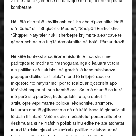
Zi dhe ata të Çamërisë t’i realizojnë të drejtat dhe aspiratat
kombëtare.
Në këtë dinamikë zhvillimesh politike dhe diplomatike idetë
e “mëdha” si “Shqipëri e Madhe”, “Shqipëri Etnike” dhe
“Shqipëri Natyrale” nuk i shërbejnë krijimit të aleancave të
qëndrueshme me fuqitë demokratike në botë! Përkundrazi!
Në këtë kontekst shoqëror e historik të mbushur me
padrejtësi të mëdha të trashëguara nga e kaluara vetëm
ata politikan që nuk bien në grackë të konstruksioneve
propagandistike “artificiale” mund të krijojnë raporte
miqësore “të natyrshme” për të realizuar pjesërisht apo
tërësisht aspiratat tona kombëtare. Sot më shumë se kurë
më parë shqiptarëve, kudo qofshin ata, u duhet t’i
artikulojnë veprimtaritë politike, ekonomike, arsimore,
kulturore dhe të gjithanshme që në këtë trend të globalizmit
të dalin fitimtarë. Vetëm duke mbështetur personalitetet e
dëshmuara si në rrafshin politik ashtu edhe në atë atdhetar
mund të rrisim gjasat se aspirata politike e elaboruar në