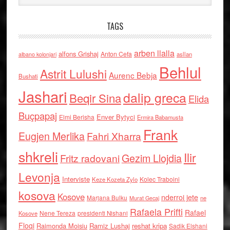
TAGS
arben llalla
alfons Grishaj
Anton Cefa
asllan
albano kolonjari
Behlul
Astrit Lulushi
Aurenc Bebja
Bushati
Jashari
dalip greca
Beqir Sina
Elida
Buçpapaj
Enver Bytyci
Elmi Berisha
Ermira Babamusta
Frank
Eugjen Merlika
Fahri Xharra
shkreli
Ilir
Gezim Llojdia
Fritz radovani
Levonja
Interviste
Kolec Traboini
Keze Kozeta Zylo
kosova
Kosove
nderroi jete
Marjana Bulku
ne
Murat Gecaj
Rafaela Prifti
Rafael
Nene Tereza
Kosove
presidenti Nishani
Floqi
Raimonda Moisiu
Ramiz Lushaj
reshat kripa
Sadik Elshani