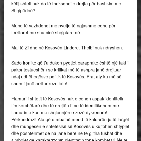
këtij shteti nuk do të theksohej e drejta për bashkim me
Shqipërinë?
Mund të vazhdohet me pyetje të ngjashme edhe për
territoret me shumicë shqiptare në
Mal të Zi dhe në Kosovën Lindore. Thelbi nuk ndryshon.
Sado ironike që t’u duken pyetjet paraprake është një fakt i
pakontestueshëm se kritikat më të ashpra janë drejtuar
ndaj udhëheqësve politik të Kosovës. Pra, aty ku më së
shumti janë arritur rezultate!
Flamuri i shtetit të Kosovës nuk e cenon aspak identitetin
tim kombëtarë dhe të drejtën time të identifikohem me
flamurin e kuq me shqiponjën e zezë dykrenore!
Përkundrazi! Ata që e mbajnë mend të kaluarën jo të largët
dhe mungesën e shtetësisë së Kosovës u kujtohen shtypjet
dhe poshtërimet që na janë bërë në të gjitha fushat dhe
simbolet që karakterizonin identitetin tonë kombëtar! Në të