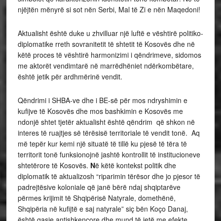
njëjtën mënyrë si sot nën Serbi, Mal të Zi e nën Maqedoni!
Aktualisht është duke u zhvilluar një luftë e vështirë politiko-
diplomatike rreth sovranitetit të shtetit të Kosovës dhe në
këtë proces të vështirë harmonizimi i qëndrimeve, sidomos
me aktorët vendimtarë në marrëdhëniet ndërkombëtare,
është jetik për ardhmërinë vendit.
Qëndrimi i SHBA-ve dhe i BE-së për mos ndryshimin e
kufijve të Kosovës dhe mos bashkimin e Kosovës me
ndonjë shtet tjetër aktualisht është qëndrim që shkon në
interes të ruajtjes së tërësisë territoriale të vendit tonë. Aq
më tepër kur kemi një situatë të tillë ku pjesë të tëra të
territorit tonë funksionojnë jashtë kontrollit të institucioneve
shtetërore të Kosovës.
N
ë këtë kontekst politik dhe
diplomatik të aktualizosh “riparimin tërësor dhe jo pjesor të
padrejtësive koloniale që janë bërë ndaj shqiptarëve
përmes krijimit të Shqipërisë Natyrale, domethënë,
Shqipëria në kufijtë e saj natyrale” siç bën Koço Danaj,
është qasje antishkencore dhe mund të jetë me efekte