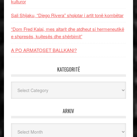
kulturor
Sali Shijaku, “Diego Rivera” shqiptar i artit tonë kombëtar
“Dom Fred Kalaj, mes altarit dhe atdheut si hermeneutikë
e shpresës, kujtesës dhe shërbimit”
A PO ARMATOSET BALLKANI?
KATEGORITË
Kategoritë
ARKIV
Arkiv