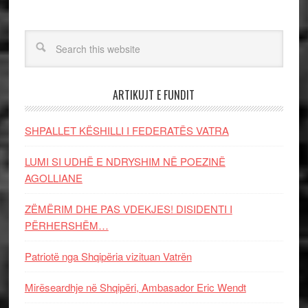
ARTIKUJT E FUNDIT
SHPALLET KËSHILLI I FEDERATËS VATRA
LUMI SI UDHË E NDRYSHIM NË POEZINË
AGOLLIANE
ZËMËRIM DHE PAS VDEKJES! DISIDENTI I
PËRHERSHËM…
Patriotë nga Shqipëria vizituan Vatrën
Mirëseardhje në Shqipëri, Ambasador Eric Wendt