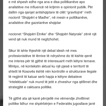
e më shpesh edhe nga ana e disa politikanëve apo
analistëve me influencë në krijimin e opinionit publik. Për
dallim nga qarqet antishqiptare të cilët “gravitojnë” rreth
nocionit “Shqipëri e Madhe”, në mesin e politikanëve,
analistëve dhe gazetarëve shqiptar
nocionet “Shqipëri Etnike” dhe “Shqipëri Natyrale” zënë një
vend që nuk mund të neglizhohet.
Sikur të ishte thjeshtë një debat idesh në mes
profesionistëve të lëmive të ndryshme do të kishte qenë
me interes për të gjithë të interesuarit rreth këtyre temave.
Mirëpo, në kontekstin aktual ku një pjesë e territorit të
shtetit të Kosovës është nën kontrollin e strukturave ilegale
të regjimit të kaluar serb hapja e këtyre debateve
“intelektuale” nuk mund të jetë e zhveshur nga qëllimet dhe
strategjitë e caktuara politike.
Të gjithë ata që kanë përcjellë me vëmendje zhvillimet
politike lidhur me shpërbërjen e Federatës jugosllave janë