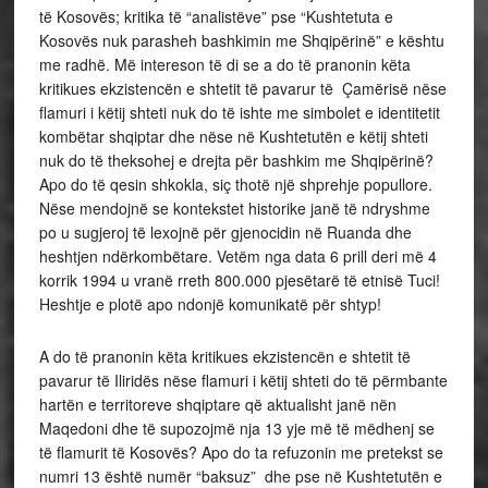
të Kosovës; kritika të “analistëve” pse “Kushtetuta e
Kosovës nuk parasheh bashkimin me Shqipërinë” e kështu
me radhë. Më intereson të di se a do të pranonin këta
kritikues ekzistencën e shtetit të pavarur të Çamërisë nëse
flamuri i këtij shteti nuk do të ishte me simbolet e identitetit
kombëtar shqiptar dhe nëse në Kushtetutën e këtij shteti
nuk do të theksohej e drejta për bashkim me Shqipërinë?
Apo do të qesin shkokla, siç thotë një shprehje popullore.
Nëse mendojnë se kontekstet historike janë të ndryshme
po u sugjeroj të lexojnë për gjenocidin në Ruanda dhe
heshtjen ndërkombëtare. Vetëm nga data 6 prill deri më 4
korrik 1994 u vranë rreth 800.000 pjesëtarë të etnisë Tuci!
Heshtje e plotë apo ndonjë komunikatë për shtyp!
A do të pranonin këta kritikues ekzistencën e shtetit të
pavarur të Iliridës nëse flamuri i këtij shteti do të përmbante
hartën e territoreve shqiptare që aktualisht janë nën
Maqedoni dhe të supozojmë nja 13 yje më të mëdhenj se
të flamurit të Kosovës? Apo do ta refuzonin me pretekst se
numri 13 është numër “baksuz” dhe pse në Kushtetutën e