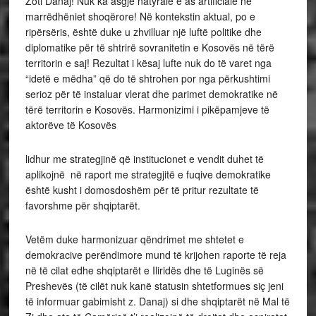
Zoti Danaj! Nuk ka asgjë natyrale e as artificiale në
marrëdhëniet shoqërore! Në kontekstin aktual, po e
ripërsëris, është duke u zhvilluar një luftë politike dhe
diplomatike për të shtrirë sovranitetin e Kosovës në tërë
territorin e saj! Rezultat i kësaj lufte nuk do të varet nga
“idetë e mëdha” që do të shtrohen por nga përkushtimi
serioz për të instaluar vlerat dhe parimet demokratike në
tërë territorin e Kosovës. Harmonizimi i pikëpamjeve të
aktorëve të Kosovës
lidhur me strategjinë që institucionet e vendit duhet të
aplikojnë në raport me strategjitë e fuqive demokratike
është kusht i domosdoshëm për të pritur rezultate të
favorshme për shqiptarët.
Vetëm duke harmonizuar qëndrimet me shtetet e
demokracive perëndimore mund të krijohen raporte të reja
në të cilat edhe shqiptarët e Iliridës dhe të Luginës së
Preshevës (të cilët nuk kanë statusin shtetformues siç jeni
të informuar gabimisht z. Danaj) si dhe shqiptarët në Mal të