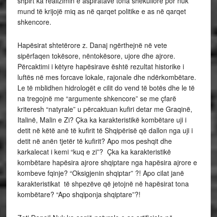
shpirt ka realizimin e aspiratave tona shekullore por nuk
mund të krijojë miq as në qarqet politike e as në qarqet
shkencore.
Hapësirat shtetërore z. Danaj ngërthejnë në vete
sipërfaqen tokësore, nëntokësore, ujore dhe ajrore.
Përcaktimi i këtyre hapësirave është rezultat historike i
luftës në mes forcave lokale, rajonale dhe ndërkombëtare.
Le të mblidhen hidrologët e cilit do vend të botës dhe le të
na tregojnë me “argumente shkencore” se me çfarë
kriteresh “natyrale” u përcaktuan kufiri detar me Graqinë,
Italinë, Malin e Zi? Çka ka karakteristikë kombëtare uji i
detit në këtë anë të kufirit të Shqipërisë që dallon nga uji i
detit në anën tjetër të kufirit? Apo mos peshqit dhe
karkalecat i kemi “kuq e zi”? Çka ka karakteristikë
kombëtare hapësira ajrore shqiptare nga hapësira ajrore e
kombeve fqinje? “Oksigjenin shqiptar” ?! Apo cilat janë
karakteristikat të shpezëve që jetojnë në hapësirat tona
kombëtare? “Apo shqiponja shqiptare”?!