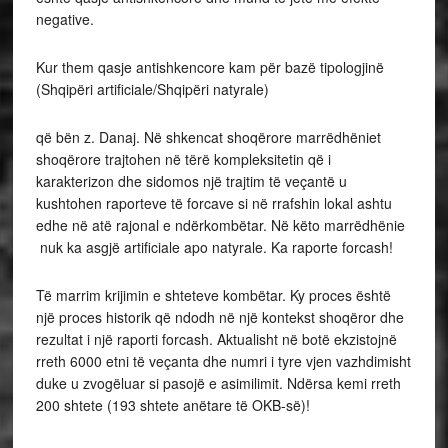
negative.
Kur them qasje antishkencore kam për bazë tipologjinë
(Shqipëri artificiale/Shqipëri natyrale)
që bën z. Danaj. Në shkencat shoqërore marrëdhëniet
shoqërore trajtohen në tërë kompleksitetin që i
karakterizon dhe sidomos një trajtim të veçantë u
kushtohen raporteve të forcave si në rrafshin lokal ashtu
edhe në atë rajonal e ndërkombëtar. Në këto marrëdhënie
nuk ka asgjë artificiale apo natyrale. Ka raporte forcash!
Të marrim krijimin e shteteve kombëtar. Ky proces është
një proces historik që ndodh në një kontekst shoqëror dhe
rezultat i një raporti forcash. Aktualisht në botë ekzistojnë
rreth 6000 etni të veçanta dhe numri i tyre vjen vazhdimisht
duke u zvogëluar si pasojë e asimilimit. Ndërsa kemi rreth
200 shtete (193 shtete anëtare të OKB-së)!