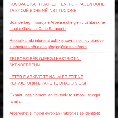
KOSOVA E KA FITUAR LUFTËN, POR PAQEN DUHET
TA FITOJË EDHE NË INSTITUCIONE!
Scanderbeg, mburoja e Arbërisë dhe gjeniu ushtarak në
faqet e Giovanni Carlo Saraceni-t
Republika mbi interesat politike: sovraniteti i qytetarëve,
kushtetutshmëria dhe përgjegjësia shtetërore
TRI POEZI PËR GJERGJ KASTRIOTIN-
SKËNDERBEUN
LETËR E ARKIVIT TE NAUM PRIFTIT NË
PERVJETORIN E PARE TE DRAGO SILIQIT
Oxhaku, nga elementi arkitektonik te simboli i trungut
familjar
Arbëreshët si model evropian i mbrojtjes së identitetit