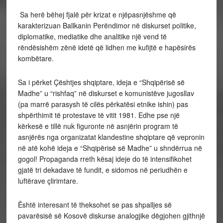
Sa herë bëhej fjalë për krizat e njëpasnjëshme që
karakterizuan Ballkanin Perëndimor në diskurset politike,
diplomatike, mediatike dhe analitike një vend të
rëndësishëm zënë idetë që lidhen me kufijtë e hapësirës
kombëtare.
Sa i përket Çështjes shqiptare, ideja e “Shqipërisë së
Madhe” u “rishfaq” në diskurset e komunistëve jugosllav
(pa marrë parasysh të cilës përkatësi etnike ishin) pas
shpërthimit të protestave të vitit 1981. Edhe pse një
kërkesë e tillë nuk figuronte në asnjërin program të
asnjërës nga organizatat klandestine shqiptare që vepronin
në atë kohë ideja e “Shqipërisë së Madhe” u shndërrua në
gogol! Propaganda rreth kësaj ideje do të intensifikohet
gjatë tri dekadave të fundit, e sidomos në periudhën e
luftërave çlirimtare.
Është interesant të theksohet se pas shpalljes së
pavarësisë së Kosovë diskurse analogjike dëgjohen gjithnjë