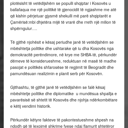
plotësisht të vetëdijshëm se populli shqiptar i Kosovës u
ballafaqua me një politikë të gjenocidit të ngjashme me atë
që kishin përjetuar gjysmë shekulli më parë shqiptarët e
Çamërisë:mbi dhjetëra mijë të vrarë dhe rreth një milion të
shpërngulur….
Të gjithë njohësit e kësaj periudhe janë të vetëdijshëm se
mbështetja politike dhe ushtarake që iu dha Kosovës nga
demokracitë perëndimore, në krye me SHBA-të, përkundër
dëmeve të konsiderueshme, reduktuan në masë të madhe
pasojat e politikës shfarosëse të regjimit të Beogradit dhe
pamundësuan realizimin e planit serb për Kosovën.
Gjithashtu, të gjithë janë të vetëdijshëm se falë kësaj
mbështetje politike dhe diplomatike u mundësua shpallja e
pavarësisë së shtetit të Kosovës dhe njohja ndërkombëtare
e këtij vendimi historik.
Përkundër këtyre fakteve të pakontestueshme shpesh na
ndodh që të lexojmë shkrime fyese ndaj flamurit shtetëror