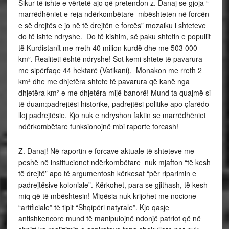
Sikur të ishte e vërtetë ajo që pretendon z. Danaj se gjoja “
marrëdhëniet e reja ndërkombëtare mbështeten në forcën
e së drejtës e jo në të drejtën e forcës” mozaiku i shteteve
do të ishte ndryshe. Do të kishim, së paku shtetin e popullit
të Kurdistanit me rreth 40 milion kurdë dhe me 503 000
km². Realiteti është ndryshe! Sot kemi shtete të pavarura
me sipërfaqe 44 hektarë (Vatikani), Monakon me rreth 2
km² dhe me dhjetëra shtete të pavarura që kanë nga
dhjetëra km² e me dhjetëra mijë banorë! Mund ta quajmë si
të duam:padrejtësi historike, padrejtësi politike apo çfarëdo
lloj padrejtësie. Kjo nuk e ndryshon faktin se marrëdhëniet
ndërkombëtare funksionojnë mbi raporte forcash!
Z. Danaj! Në raportin e forcave aktuale të shteteve me
peshë në institucionet ndërkombëtare nuk mjafton “të kesh
të drejtë” apo të argumentosh kërkesat “për riparimin e
padrejtësive koloniale”. Kërkohet, para se gjithash, të kesh
miq që të mbështesin! Miqësia nuk krijohet me nocione
“artificiale” të tipit “Shqipëri natyrale”. Kjo qasje
antishkencore mund të manipulojnë ndonjë patriot që në