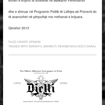
kohën e krijimit të shteteve në Ballkanin Perëndimor
dhe e shtruar në Programin Politik të Lidhjes së Prizrenit do
të avancohet në përputhje me rrethanat e krijuara.
Qershor 2013
FILED UNDER:
OPINION
TAGGED WITH:
BARDHYL MAHMUTI
,
REAGIM NDAJ KOCO DANAJ