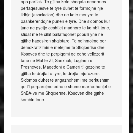
apo partiak. Te gjitha keto shoqata nepermes
perfaqesuesve te tyre duhet te formojne nje
lidhje (asociacion) dhe ne kete menyre te
bashkerendojne punen e tyre. Dhe sidomos kur
jane ne pyetje ceshtjet madhore te kombit tone,
sfidat me te cilat ballafaqohet populli yne ne
gjithe hapesiren shqiptare. Te ndihmojme per
demokratizimin e metejme te Shqiperise dhe
Kosoves dhe te perpiqemi qe edhe vellezerit
tane ne Mal te Zi, Sanxhak, Luginen e
Presheves, Maqedoni e Cameri t’i gezojne te
gjitha te drejtat e tyre, te drejtat njerezore.
Sidomos duhet te angazhohemi me perkushtim
qe t’i perparojme edhe e shume marredhenjet e
ShBA-ve me Shqiperine, Kosoven dhe gjithe
kombin tone.