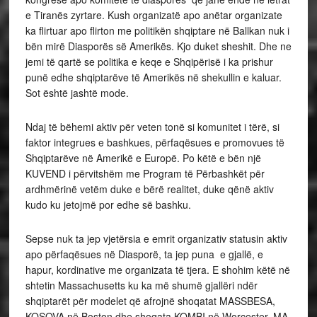
e Tiranës zyrtare. Kush organizatë apo anëtar organizate
ka flirtuar apo flirton me politikën shqiptare në Ballkan nuk i
bën mirë Diasporës së Amerikës. Kjo duket sheshit. Dhe ne
jemi të qartë se politika e keqe e Shqipërisë i ka prishur
punë edhe shqiptarëve të Amerikës në shekullin e kaluar.
Sot është jashtë mode.
Ndaj të bëhemi aktiv për veten tonë si komunitet i tërë, si
faktor integrues e bashkues, përfaqësues e promovues të
Shqiptarëve në Amerikë e Europë. Po këtë e bën një
KUVEND i përvitshëm me Program të Përbashkët për
ardhmërinë vetëm duke e bërë realitet, duke qënë aktiv
kudo ku jetojmë por edhe së bashku.
Sepse nuk ta jep vjetërsia e emrit organizativ statusin aktiv
apo përfaqësues në Diasporë, ta jep puna e gjallë, e
hapur, kordinative me organizata të tjera. E shohim këtë në
shtetin Massachusetts ku ka më shumë gjallëri ndër
shqiptarët për modelet që afrojnë shoqatat MASSBESA,
KOSOVA në Boston dhe shoqata KOMBI në Worcester, MA.