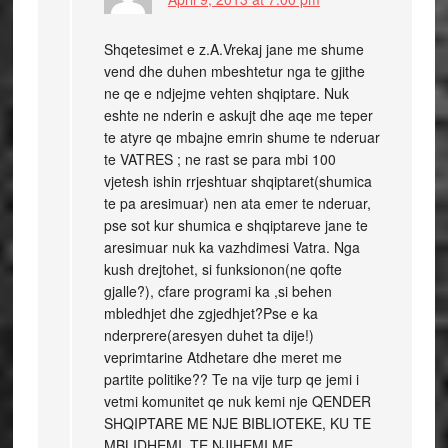
Shqetesimet e z.A.Vrekaj jane me shume
vend dhe duhen mbeshtetur nga te gjithe
ne qe e ndjejme vehten shqiptare. Nuk
eshte ne nderin e askujt dhe aqe me teper
te atyre qe mbajne emrin shume te nderuar
te VATRES ; ne rast se para mbi 100
vjetesh ishin rrjeshtuar shqiptaret(shumica
te pa aresimuar) nen ata emer te nderuar,
pse sot kur shumica e shqiptareve jane te
aresimuar nuk ka vazhdimesi Vatra. Nga
kush drejtohet, si funksionon(ne qofte
gjalle?), cfare programi ka ,si behen
mbledhjet dhe zgjedhjet?Pse e ka
nderprere(aresyen duhet ta dije!)
veprimtarine Atdhetare dhe meret me
partite politike?? Te na vije turp qe jemi i
vetmi komunitet qe nuk kemi nje QENDER
SHQIPTARE ME NJE BIBLIOTEKE, KU TE
MBLIDHEMI, TE NJIHEMI ME