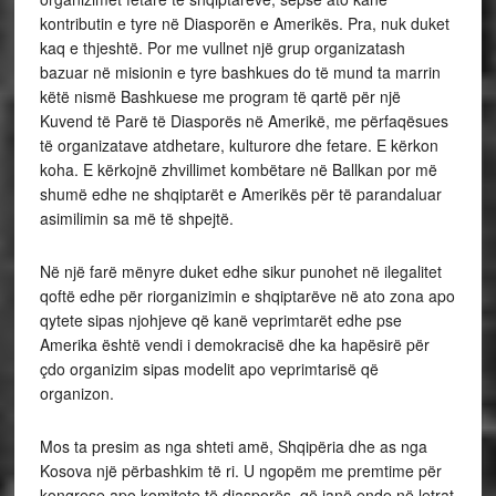
kontributin e tyre në Diasporën e Amerikës. Pra, nuk duket
kaq e thjeshtë. Por me vullnet një grup organizatash
bazuar në misionin e tyre bashkues do të mund ta marrin
këtë nismë Bashkuese me program të qartë për një
Kuvend të Parë të Diasporës në Amerikë, me përfaqësues
të organizatave atdhetare, kulturore dhe fetare. E kërkon
koha. E kërkojnë zhvillimet kombëtare në Ballkan por më
shumë edhe ne shqiptarët e Amerikës për të parandaluar
asimilimin sa më të shpejtë.
Në një farë mënyre duket edhe sikur punohet në ilegalitet
qoftë edhe për riorganizimin e shqiptarëve në ato zona apo
qytete sipas njohjeve që kanë veprimtarët edhe pse
Amerika është vendi i demokracisë dhe ka hapësirë për
çdo organizim sipas modelit apo veprimtarisë që
organizon.
Mos ta presim as nga shteti amë, Shqipëria dhe as nga
Kosova një përbashkim të ri. U ngopëm me premtime për
kongrese apo komitete të diasporës që janë ende në letrat