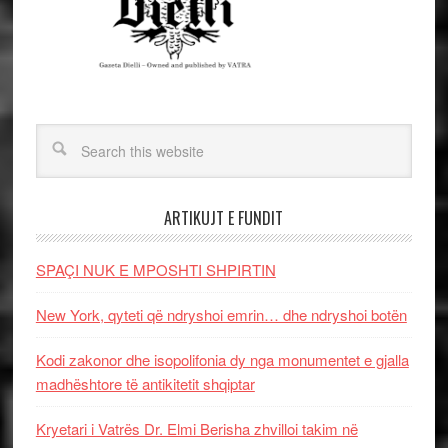
ARTIKUJT E FUNDIT
SPAÇI NUK E MPOSHTI SHPIRTIN
New York, qyteti që ndryshoi emrin… dhe ndryshoi botën
Kodi zakonor dhe isopolifonia dy nga monumentet e gjalla
madhështore të antikitetit shqiptar
Kryetari i Vatrës Dr. Elmi Berisha zhvilloi takim në