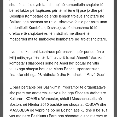
shumë se si e qysh ta ndihmojmë komunitetin shqiptar të
bëhet faktor përfaqësues për të mirën e tij pse jo dhe për
Çështjen Kombëtare që ende lëngon trojeve shqiptare në
Ballkan nga presioni në rritje i shteteve fqinje për asimilimin
e Identitetit Kombëtar, të shkeljeve të dhunshme të të
drejtave të shqiptarëve, të insistimit me dhunë të
mospërdorimit të simboleve kombëtare në trojet shqiptare.
I vetmi dokument kushtrues për bashkim për periudhën e
këtij mijëvjeçari është libri i autorit Ismail Ahmeti “Bashkimi
kombëtar i diasporës sonë në Amerikë” botuar në vitin
2006 nga shtëpia botuese Marin Barleti i sponsorizuar
financiarisht nga 28 atdhetarë dhe Fondacioni Plavë-Guci.
E para përçapje për Bashkimin Programor të organizatave
shqiptare me anëtarësi aktive u bë nga Shoqata Atdhetare
Kulturore KOMBI e Worcester, shteti i Massachusetts në
Boston, në Nëntor 2010 bashkë me shoqatat KOSOVA dhe
MASSBESA që veprojnë po në Boston atje ku dhe u bë 101
vjet më parë Bashkimi i Parë nga shoqatat e shqiptarëve të