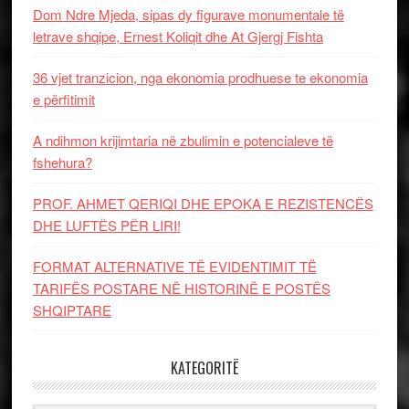
Dom Ndre Mjeda, sipas dy figurave monumentale të
letrave shqipe, Ernest Koliqit dhe At Gjergj Fishta
36 vjet tranzicion, nga ekonomia prodhuese te ekonomia
e përfitimit
A ndihmon krijimtaria në zbulimin e potencialeve të
fshehura?
PROF. AHMET QERIQI DHE EPOKA E REZISTENCЁS
DHE LUFTЁS PЁR LIRI!
FORMAT ALTERNATIVE TË EVIDENTIMIT TË
TARIFËS POSTARE NË HISTORINË E POSTËS
SHQIPTARE
KATEGORITË