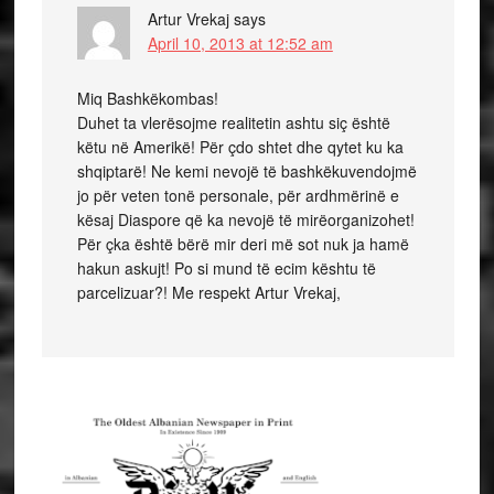
Artur Vrekaj
says
April 10, 2013 at 12:52 am
Miq Bashkëkombas!
Duhet ta vlerësojme realitetin ashtu siç është
këtu në Amerikë! Për çdo shtet dhe qytet ku ka
shqiptarë! Ne kemi nevojë të bashkëkuvendojmë
jo për veten tonë personale, për ardhmërinë e
kësaj Diaspore që ka nevojë të mirëorganizohet!
Për çka është bërë mir deri më sot nuk ja hamë
hakun askujt! Po si mund të ecim kështu të
parcelizuar?! Me respekt Artur Vrekaj,