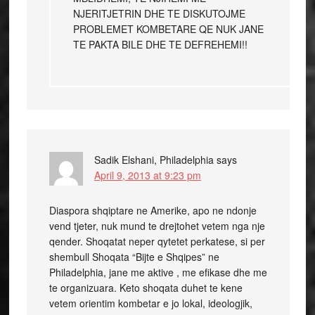
NJERITJETRIN DHE TE DISKUTOJME
PROBLEMET KOMBETARE QE NUK JANE
TE PAKTA BILE DHE TE DEFREHEMI!!
Sadik Elshani, Philadelphia
says
April 9, 2013 at 9:23 pm
Diaspora shqiptare ne Amerike, apo ne ndonje
vend tjeter, nuk mund te drejtohet vetem nga nje
qender. Shoqatat neper qytetet perkatese, si per
shembull Shoqata “Bijte e Shqipes” ne
Philadelphia, jane me aktive , me efikase dhe me
te organizuara. Keto shoqata duhet te kene
vetem orientim kombetar e jo lokal, ideologjik,