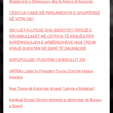
Akademinë e Shkencave dhe të Arteve të Kosovës
ÇËSHTJA ÇAME NË PARLAMENTIN E SHQIPËRISË
NË VITIN 1921
300 VJET KUJTESË DHE IDENTITET-TRYEZË E
RRUMBULLAKËT NË OSTROS TË KRAJËS PËR
SHPËRNGULJEN E ARBËRESHËVE NGA TREVA
KRAJË-SHESTAN NË ZARË TË DALMACISË
SHPOPULLIMI, PUSHTIMI I SHEKULLIT XXI
VATRA’s Letter to President Trump: End the Hague
Injustice
Nga Tirana në Kukaj për të parë “Lahuta e Malësisë”
Kardinali Ernest Simoni rikthehet si dëshmitar në Burgun
e Spaçit