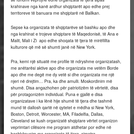
krahinave nga kanë ardhur shqiptarët apo edhe prej
territoreve të banuara me shqiptarë në Ballkan.
Sepse ka organizata të shqiptarëve së bashku apo dhe
nga krahinat e trojeve shqiptare të Maqedonisë, të Ana e
Malit, Mali i Zi apo edhe shoqata të tjera të mirëfillta
kulturore që më së shumti janë në New York.
Pra, kemi një situatë me profile të ndryshme organizatash,
me anëtarësi aktive apo dhe organizata me vetëm Borde
apo dhe me degë me dy vetë si dhe organizata me një
njeri në drejtim… Pra, ka dhe amulli. Moskordinim më
shumë. Disa angazhohen për patriotizëm të vërtetë, disa
për protagonizëm individual. Puna e gjallë e disa
organizatave i ka lënë hije shumë të tjera dhe tashmë
mund të dallosh qartë në qytetet e mëdha si New York,
Boston, Detroit, Worcester, MA, Filadelfia, Dallas,
Cleveland se kush organizatë shqiptare vërtet organizon
veprimtari cilësore me program atdhetar por edhe në
bashkëpunim me organizata të tjera simotra.