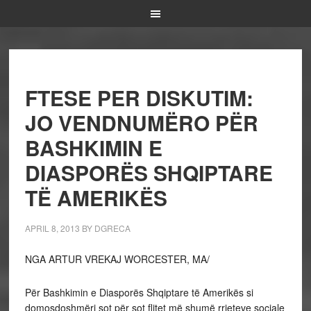
FTESE PER DISKUTIM:
JO VENDNUMËRO PËR
BASHKIMIN E
DIASPORËS SHQIPTARE
TË AMERIKËS
APRIL 8, 2013
BY
DGRECA
NGA ARTUR VREKAJ WORCESTER, MA/
Për Bashkimin e Diasporës Shqiptare të Amerikës si
domosdoshmëri sot për sot flitet më shumë rrjeteve sociale