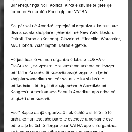
udhëhequr nga Noli, Konica, Kirka e shumë të tjerë që
formuan Federatën Panshqiptare VATRA.
Sot për sot në Amerikë veprojnë si organizata komunitare
disa shoqata shqiptare njëherësh në New York, Boston,
Detroit, Toronto (Kanada), Cleveland, Filadelfia, Worcester,
MA, Florida, Washington, Dallas e gjetkë.
Përjashtuar të vetmen organizatë lobiste LQSHA e
DioGuardit, 24 vjeçare, e sukseshme tashmë në lëvizjen
për Liri e Pavarësi të Kosovës asnjë organizim tjetër
shqiptaro-amerikan sot për sot nuk e ka statusin e
përfaqësimit të të gjithë shqiptarëve të Amerikës në
Kongresin Amerikan apo Senatin Amerikan apo edhe në
Shqipëri dhe Kosovë.
Pse? Sepse asnjë organizatë nuk është e shtrirë në të
gjitha komunitetet shqiptare të qyteteve amerikane ose
edhe atje ku është riorganizuar VATRA apo u riorganizua
së fundmi veprojnë edhe organizata të tjera sipas