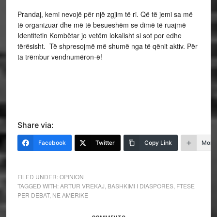
Prandaj, kemi nevojë për një zgjim të ri. Që të jemi sa më
të organizuar dhe më të besueshëm se dimë të ruajmë
Identitetin Kombëtar jo vetëm lokalisht si sot por edhe
tërësisht. Të shpresojmë më shumë nga të qënit aktiv. Për
ta trëmbur vendnumëron-ë!
Share via:
Facebook
Twitter
Copy Link
More
FILED UNDER:
OPINION
TAGGED WITH:
ARTUR VREKAJ
,
BASHKIMI I DIASPORES
,
FTESE
PER DEBAT
,
NE AMERIKE