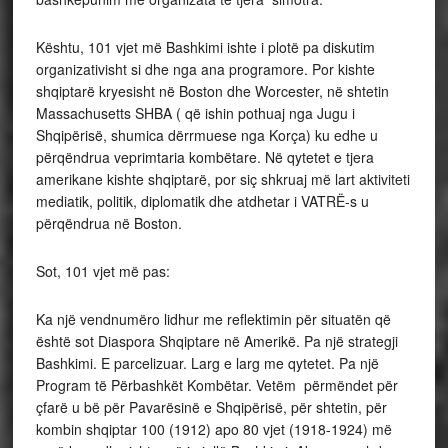
Kështu, 101 vjet më Bashkimi ishte i plotë pa diskutim
organizativisht si dhe nga ana programore. Por kishte
shqiptarë kryesisht në Boston dhe Worcester, në shtetin
Massachusetts SHBA ( që ishin pothuaj nga Jugu i
Shqipërisë, shumica dërrmuese nga Korça) ku edhe u
përqëndrua veprimtaria kombëtare. Në qytetet e tjera
amerikane kishte shqiptarë, por siç shkruaj më lart aktiviteti
mediatik, politik, diplomatik dhe atdhetar i VATRË-s u
përqëndrua në Boston.
Sot, 101 vjet më pas:
Ka një vendnumëro lidhur me reflektimin për situatën që
është sot Diaspora Shqiptare në Amerikë. Pa një strategji
Bashkimi. E parcelizuar. Larg e larg me qytetet. Pa një
Program të Përbashkët Kombëtar. Vetëm përmëndet për
çfarë u bë për Pavarësinë e Shqipërisë, për shtetin, për
kombin shqiptar 100 (1912) apo 80 vjet (1918-1924) më