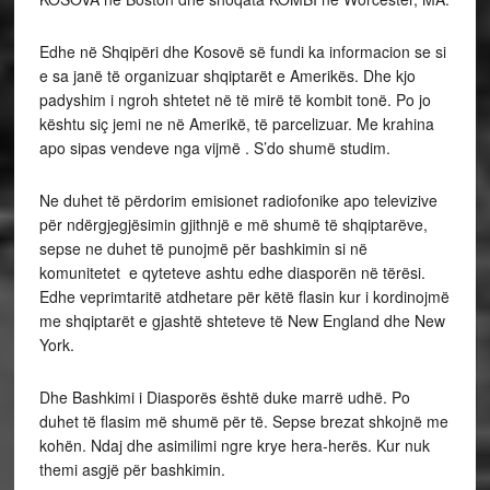
Edhe në Shqipëri dhe Kosovë së fundi ka informacion se si
e sa janë të organizuar shqiptarët e Amerikës. Dhe kjo
padyshim i ngroh shtetet në të mirë të kombit tonë. Po jo
kështu siç jemi ne në Amerikë, të parcelizuar. Me krahina
apo sipas vendeve nga vijmë . S’do shumë studim.
Ne duhet të përdorim emisionet radiofonike apo televizive
për ndërgjegjësimin gjithnjë e më shumë të shqiptarëve,
sepse ne duhet të punojmë për bashkimin si në
komunitetet e qyteteve ashtu edhe diasporën në tërësi.
Edhe veprimtaritë atdhetare për këtë flasin kur i kordinojmë
me shqiptarët e gjashtë shteteve të New England dhe New
York.
Dhe Bashkimi i Diasporës është duke marrë udhë. Po
duhet të flasim më shumë për të. Sepse brezat shkojnë me
kohën. Ndaj dhe asimilimi ngre krye hera-herës. Kur nuk
themi asgjë për bashkimin.