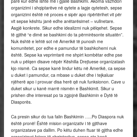
parë kur edhe ishte më i gjallë Bashkimi. Akoma vazhdon
organizimi i shqiptarëve në qytete a lagje qytetesh, sepse
organizimi është në proces e sipër apo ripërtërihet vit për
vit sepse kështu janë edhe anëtarësimet – vullnetare.
Asgjë konkrete. Sikur edhe idealizmi nuk pëlqehet. Sepse
të gjithë “e dimë se bashkimi do ta përmirësonte situatën”.
Nuk është e lehtë sot në Amerikë të punosh me
komunitetet, por edhe e pamundur të bashkohemi nuk
është. Sepse ka veprimtarë me shpirt kombëtar edhe pse
nuk u pëlqen disave nëpër Këshilla Drejtuese organizatash
kjo nismë. Ca sepse kanë lindur këtu në Amerikë, ca sepse
u duket i pamundur, ca mbase u duket dhe i tejkaluar
njëherë apo i provuar disa herë që nuk funksionon. Cave u
duket sikur u kanë marrë nismën e Bashkimit. Sikur u
prishen dhe interesat po ta zgjojnë Bashkimin e Dytë të
Diasporës.
Ca presin sikur do tua falin Bashkimin …..Po Diaspora nuk
është pronë! Është mision organizativ i të gjithave
organizatave pa dallim. Po këtu duhen ftuar të gjitha edhe
organizimet fetare të shqiptarëve, sepse ato kanë