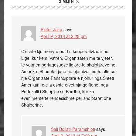
COMMENTS
Pjeter Jaku
says
April 9, 2013 at 2:28 pm
C’eshte kjo menyre per t’u kooperativizuar ne
Lige, kur kemi Vatren, Organizaten me te vjeter,
te vetmen perfaqesuese ligjore te shqiptareve ne
Amerike. Shoqatat jane ne nje nivel me te ulte se
nje Organizate Panshqiptare e njohur nga Shteti
Amerikan, e cila eshte e vetmja qe ftohet nga
Portokolli i Shtepise se Bardhe, kur ka
evenimente te rendesishme per shqiptaret dhe
Shqiperine.
Sali Bollati-Paramithioti
says
April 9, 2013 at 7:00 pm