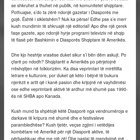
se shkruhet a thuhet në publik, në komunitetet shqiptare.
Pothuajse, s’do ta zërë ndonjë gazetar i Diasporës me
gojë. Është i sikletshëm? Nuk ka përse! Edhe pse s’e merr
kush mundimin të shkruajë një editorial! Apo dhe një çerek
faqe gazete, apo ndonjë hyrje programi televiziv në shqip
të flasë për Bashkimin e Diasporës Shqiptare të Amerikës.
Dhe kjo heshtje vrasëse duket sikur s’i bën dëm askujt. Po
çfarë po ndodh? Shqiptarët e Amerikës po përjetojnë
rrëshqitjen në folklorizëm. Ka disa veprimtari të mirëfillta
letrare e kulturore, por duket që këto i bëjnë të bukura
njerëzit e artit që i kanë pasion dhe krijojnë në vayhdimësi
ose edhe veprimtarë aktivë të ardhur më shumë pas 1990-
ës në SHBA apo Kanada.
Kush mund ta shpëtojë këtë Diasporë nga vendnumëroja e
darkave të kripura më shumë dhe e festivaleve
parambledhëse? Kush tjetër, veçse zgjimi i vetëdijes
kombëtare në Amerikë për një Diasporë aktive, të
përbashkuar dhe me një zë! Dhe pastaj të mendojmë më