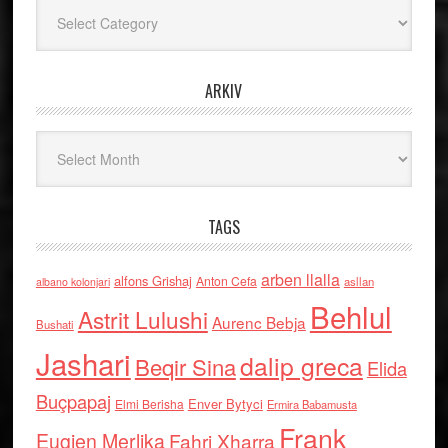
Kategoritë
ARKIV
Arkiv
TAGS
arben llalla
alfons Grishaj
Anton Cefa
asllan
albano kolonjari
Behlul
Astrit Lulushi
Aurenc Bebja
Bushati
Jashari
dalip greca
Beqir Sina
Elida
Buçpapaj
Enver Bytyci
Elmi Berisha
Ermira Babamusta
Frank
Eugjen Merlika
Fahri Xharra