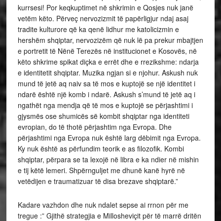
kurrsesi! Por keqkuptimet në shkrimin e Qosjes nuk janë
vetëm këto. Përveç nervozizmit të papërligjur ndaj asaj
tradite kulturore që ka qenë lidhur me katolicizmin e
hershëm shqiptar, nervozizëm që nuk lë pa prekur mbajtjen
e portretit të Nënë Terezës në institucionet e Kosovës, në
këto shkrime spikat diçka e errët dhe e rrezikshme: ndarja
e identitetit shqiptar. Muzika ngjan si e njohur. Askush nuk
mund të jetë aq naiv sa të mos e kuptojë se një identitet i
ndarë është një komb i ndarë. Askush s’mund të jetë aq i
ngathët nga mendja që të mos e kuptojë se përjashtimi i
gjysmës ose shumicës së kombit shqiptar nga identiteti
evropian, do të thotë përjashtim nga Evropa. Dhe
përjashtimi nga Evropa nuk është larg dëbimit nga Evropa.
Ky nuk është as përfundim teorik e as filozofik. Kombi
shqiptar, përpara se ta lexojë në libra e ka ndier në mishin
e tij këtë lemeri. Shpërnguljet me dhunë kanë hyrë në
vetëdijen e traumatizuar të disa brezave shqiptarë.”
Kadare vazhdon dhe nuk ndalet sepse ai rrnon për me
tregue :” Gjithë strategjia e Millosheviçit për të marrë dritën