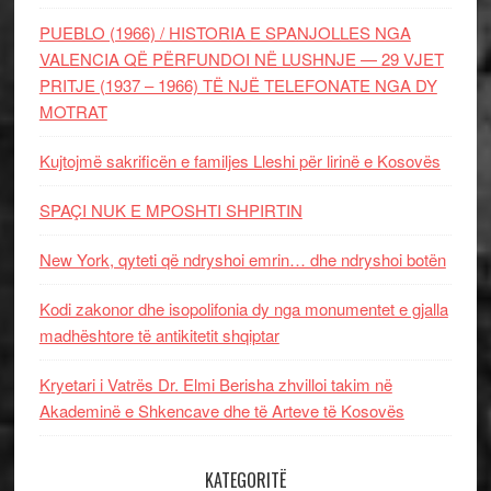
PUEBLO (1966) / HISTORIA E SPANJOLLES NGA
VALENCIA QË PËRFUNDOI NË LUSHNJE — 29 VJET
PRITJE (1937 – 1966) TË NJË TELEFONATE NGA DY
MOTRAT
Kujtojmë sakrificën e familjes Lleshi për lirinë e Kosovës
SPAÇI NUK E MPOSHTI SHPIRTIN
New York, qyteti që ndryshoi emrin… dhe ndryshoi botën
Kodi zakonor dhe isopolifonia dy nga monumentet e gjalla
madhështore të antikitetit shqiptar
Kryetari i Vatrës Dr. Elmi Berisha zhvilloi takim në
Akademinë e Shkencave dhe të Arteve të Kosovës
KATEGORITË