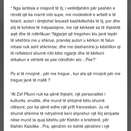
“ Nga lartësia e misjonit të tij, i vetëdijshëm për peshën e
rëndë që ka marrë mbi supe, me modestinë e artistit e të
fetarit, autori i drejtohet lexuesit bashkëkohës të tij, por dhe
atij të kohëve të mëpastajme, me një kërkesë sa të thjeshtë
aqë dhe të ndërlikuar:“Ngjarjet që tregohen ktu janë tepër
të vështira me u shkrue, prandej autori u kërkon të falun
mbasi nuk asht shkrimtar, dhe me dashamirsi ju këshillon qi
të reflektoni shumë mbi këto ngjarje dhe të kërkoni
shkakun e vërtetë se pse ndodhën ato…Pse?”
Po si të rrnojmë , për me tregue , kur ata që rrnojnë për me
tregue janë të rrallë ?
“At Zef Pllumi nuk ka qënë thjesht, një personalitet i
kulturës, erudite, dhe mund të shtojmë këtu shumë
cilësore, por ka qënë edhe një prift franceskan. Ju në
shumë shkrime të ndryshmë keni shprehur një lloj simpatie
nëse mund ta quaj kështu për Kishën e krishterë, për
Kishën Katolike . Pra, qëndrim im është qëndrimi i një