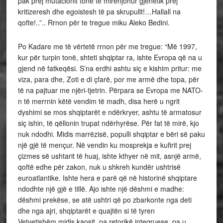
pak prej mutacionit tonë të mirënjohur gjenetik prej
kritizeresh dhe egoistesh të pa skrupullt!…Hallall na
qofte!..”.. Rrnon për te tregue miku Aleko Bedini.
Po Kadare me të vërtetë rrnon për me tregue: “Më 1997,
kur për turpin tonë, shteti shqiptar ra, ishte Evropa që na u
gjend në fatkeqësi. S’na erdhi ashtu siç e kishim pritur: me
viza, para dhe, Zoti e di çfarë, por me armë dhe topa, për
të na pajtuar me njëri-tjetrin. Përpara se Evropa me NATO-
n të merrnin këtë vendim të madh, disa herë u ngrit
dyshimi se mos shqiptarët e ndërkryer, ashtu të armatosur
siç ishin, të qëllonin trupat ndërhyrëse. Për fat të mirë, kjo
nuk ndodhi. Midis marrëzisë, populli shqiptar e bëri së paku
një gjë të mençur. Në vendin ku mosprekja e kufirit prej
çizmes së ushtarit të huaj, ishte kthyer në mit, asnjë armë,
qoftë edhe për zakon, nuk u shkreh kundër ushtrisë
euroatlantike. Ishte hera e parë që në historinë shqiptare
ndodhte një gjë e tillë. Ajo ishte një dëshmi e madhe:
dëshmi prekëse, se atë ushtri që po zbarkonte nga deti
dhe nga ajri, shqiptarët e quajtën si të tyren
Vetvetishëm midis kaosit, pa retorikë integruese, pa u