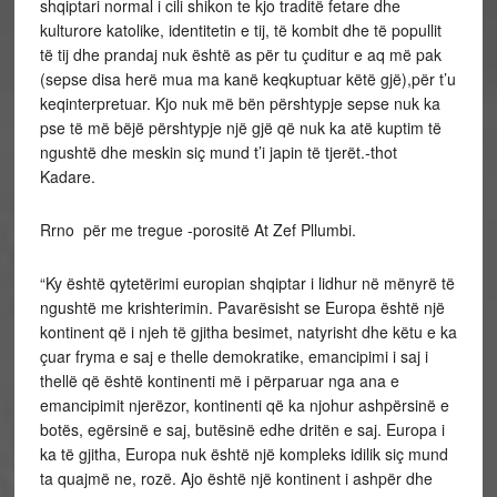
shqiptari normal i cili shikon te kjo traditë fetare dhe
kulturore katolike, identitetin e tij, të kombit dhe të popullit
të tij dhe prandaj nuk është as për tu çuditur e aq më pak
(sepse disa herë mua ma kanë keqkuptuar këtë gjë),për t’u
keqinterpretuar. Kjo nuk më bën përshtypje sepse nuk ka
pse të më bëjë përshtypje një gjë që nuk ka atë kuptim të
ngushtë dhe meskin siç mund t’i japin të tjerët.-thot
Kadare.
Rrno për me tregue -porositë At Zef Pllumbi.
“Ky është qytetërimi europian shqiptar i lidhur në mënyrë të
ngushtë me krishterimin. Pavarësisht se Europa është një
kontinent që i njeh të gjitha besimet, natyrisht dhe këtu e ka
çuar fryma e saj e thelle demokratike, emancipimi i saj i
thellë që është kontinenti më i përparuar nga ana e
emancipimit njerëzor, kontinenti që ka njohur ashpërsinë e
botës, egërsinë e saj, butësinë edhe dritën e saj. Europa i
ka të gjitha, Europa nuk është një kompleks idilik siç mund
ta quajmë ne, rozë. Ajo është një kontinent i ashpër dhe