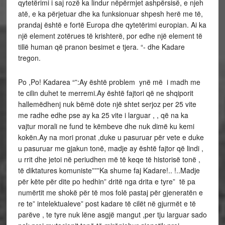
qytetërimi i saj rozë ka lindur nëpërmjet ashpërsisë, e njeh
atë, e ka përjetuar dhe ka funksionuar shpesh herë me të,
prandaj është e fortë Europa dhe qytetërimi europian. Ai ka
një element zotërues të krishterë, por edhe një element të
tillë human që pranon besimet e tjera. “- dhe Kadare
tregon.
Po ,Po! Kadarea “”:Ay është problem ynë më i madh me
te cilin duhet te merremi.Ay është fajtori që ne shqiporit
hallemëdhenj nuk bëmë dote një shtet serjoz per 25 vite
me radhe edhe pse ay ka 25 vite i larguar , , që na ka
vajtur morali ne fund te këmbeve dhe nuk dimë ku kemi
kokën.Ay na mori pronat ,duke u pasuruar për vete e duke
u pasuruar me gjakun tonë, madje ay është fajtor që lindi ,
u rrit dhe jetoi në periudhen më të keqe të historisë tonë ,
të diktatures komuniste”””Ka shume faj Kadare!.. !..Madje
për këte për dite po hedhin” dritë nga drita e tyre” të pa
numërtit me shokë për të mos folë pastaj për gjeneratën e
re te” intelektualeve” post kadare të cilët në gjurmët e të
parëve , te tyre nuk lëne asgjë mangut ,per tju larguar sado