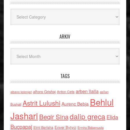
Kategoritë
ARKIV
Arkiv
TAGS
arben llalla
alfons Grishaj
Anton Cefa
asllan
albano kolonjari
Behlul
Astrit Lulushi
Aurenc Bebja
Bushati
Jashari
dalip greca
Beqir Sina
Elida
Buçpapaj
Enver Bytyci
Elmi Berisha
Ermira Babamusta