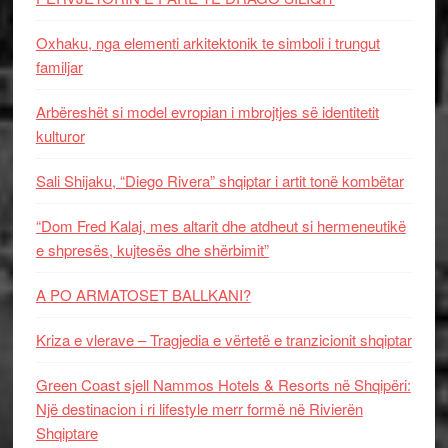
Oxhaku, nga elementi arkitektonik te simboli i trungut
familjar
Arbëreshët si model evropian i mbrojtjes së identitetit
kulturor
Sali Shijaku, “Diego Rivera” shqiptar i artit tonë kombëtar
“Dom Fred Kalaj, mes altarit dhe atdheut si hermeneutikë
e shpresës, kujtesës dhe shërbimit”
A PO ARMATOSET BALLKANI?
Kriza e vlerave – Tragjedia e vërtetë e tranzicionit shqiptar
Green Coast sjell Nammos Hotels & Resorts në Shqipëri:
Një destinacion i ri lifestyle merr formë në Rivierën
Shqiptare