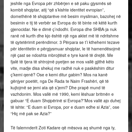
jeshile nga Evropa për zhbërjen e së paku gjysmës së
kombit shqiptar, atij “që s’kishte identitet evropian”,
domethënë të shqiptarëve më besim mysliman, bazohej në
besimin e tij të verbër se Evropa do të binte në këtë kurth
gjenocidar. Ne e dimë ç’ndodhi. Evropa dhe SHBA-ja nuk
ranë në kurth dhe kjo është një nga aktet më të ndritshme
të qytetërimit perëndimor. 3 Përpara se t’i kthehemi tezave
për identitetin e përgjysmuar shqiptar, le të hamendësojmë
një çast se ndoshta mbrojtësit e tyre kanë të drejtë. Me
fjalë të tjera të shtrojmë pyetjen se mos vallë gjithë këto
vite, madje disa shekuj me radhë nuk e paskëshim ditur
ç’kemi qenë? Ose e kemi ditur gabim? Mos na kanë
gënjyer poetët, nga De Rada te Naim Frashëri, që të
kujtojmë se jemi ata që s’jemi? Dhe prapë mund të
vazhdonim. Mos vallë më 1990, kemi lëshuar britmën e
gabuar “E duam Shqipërinë si Evropa?”Mos vallë ajo duhej
të ishte: “E duam si Evropa, por e duam edhe si Azia”, ose
“Hiç më pak se Azia?”
Të falemnderit Zoti Kadare që mësova aq shumë nga ty,