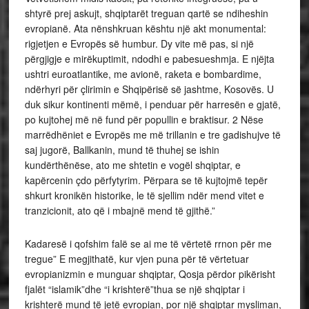
shtyrë prej askujt, shqiptarët treguan qartë se ndiheshin
evropianë. Ata nënshkruan kështu një akt monumental:
rigjetjen e Evropës së humbur. Dy vite më pas, si një
përgjigje e mirëkuptimit, ndodhi e pabesueshmja. E njëjta
ushtri euroatlantike, me avionë, raketa e bombardime,
ndërhyri për çlirimin e Shqipërisë së jashtme, Kosovës. U
duk sikur kontinenti mëmë, i penduar për harresën e gjatë,
po kujtohej më në fund për popullin e braktisur. 2 Nëse
marrëdhëniet e Evropës me më trillanin e tre gadishujve të
saj jugorë, Ballkanin, mund të thuhej se ishin
kundërthënëse, ato me shtetin e vogël shqiptar, e
kapërcenin çdo përfytyrim. Përpara se të kujtojmë tepër
shkurt kronikën historike, le të sjellim ndër mend vitet e
tranzicionit, ato që i mbajnë mend të gjithë.”
Kadaresë i qofshim falë se ai me të vërtetë rrnon për me
tregue” E megjithatë, kur vjen puna për të vërtetuar
evropianizmin e munguar shqiptar, Qosja përdor pikërisht
fjalët “islamik”dhe “i krishterë”thua se një shqiptar i
krishterë mund të jetë evropian, por një shqiptar mysliman,