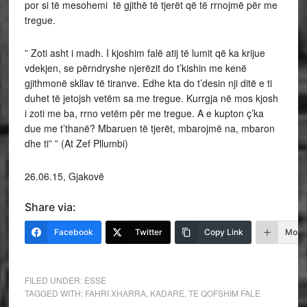
por si të mesohemi të gjithë të tjerët që të rrnojmë për me
tregue.
” Zoti asht i madh. I kjoshim falë atij të lumit që ka krijue
vdekjen, se përndryshe njerëzit do t’kishin me kenë
gjithmonë skllav të tiranve. Edhe kta do t’desin nji ditë e ti
duhet të jetojsh vetëm sa me tregue. Kurrgja në mos kjosh
i zoti me ba, rrno vetëm për me tregue. A e kupton ç’ka
due me t’thanë? Mbaruen të tjerët, mbarojmë na, mbaron
dhe ti” ” (At Zef Pllumbi)
26.06.15, Gjakovë
Share via:
Facebook
Twitter
Copy Link
More
FILED UNDER:
ESSE
TAGGED WITH:
FAHRI XHARRA
,
KADARE
,
TE QOFSHIM FALE