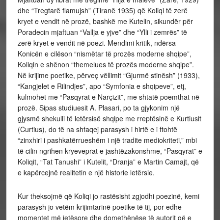
dhe “Tregtarë flamujsh” (Tiranë 1935) që Koliqi të zerë
kryet e vendit në prozë, bashkë me Kutelin, sikundër për
Poradecin mjaftuan “Vallja e yjve” dhe “Ylli i zemrës” të
zerë kryet e vendit në poezi. Mendimi kritik, ndërsa
Konicën e cilëson “nismëtar të prozës moderne shqipe”,
Koliqin e shënon “themelues të prozës moderne shqipe”.
Në krijime poetike, përveç vëllimit “Gjurmë stinësh” (1933),
“Kangjelet e Rilindjes”, apo “Symfonia e shqipeve”, etj,
kulmohet me “Pasqyrat e Narçizit”, me shtatë poemthat në
prozë. Sipas studiuesit A. Plasari, po ta gjykonim një
gjysmë shekulli të letërsisë shqipe me rreptësinë e Kurtiusit
(Curtius), do të na shfaqej parasysh i hirtë e i ftohtë
“zinxhiri i pashkatërrueshëm i një tradite mediokriteti,” mbi
të cilin ngrihen kryeveprat e jashtëzakonshme, “Pasqyrat” e
Koliqit, “Tat Tanushi” i Kutelit, “Dranja” e Martin Camajt, që
e kapërcejnë realitetin e një historie letërsie.
Kur theksojmë që Koliqi jo rastësisht zgjodhi poezinë, kemi
parasysh jo vetëm krijimtarinë poetike të tij, por edhe
momentet më jetësore dhe domethënëse të autorit që e