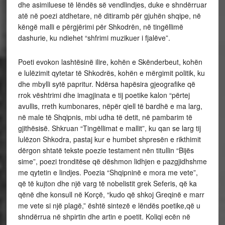
dhe asimiluese të lëndës së vendlindjes, duke e shndërruar
atë në poezi atdhetare, në ditiramb për gjuhën shqipe, në
këngë malli e përgjërimi për Shkodrën, në tingëllimë
dashurie, ku ndiehet “shfrimi muzikuer i fjalëve”.
Poeti evokon lashtësinë ilire, kohën e Skënderbeut, kohën
e lulëzimit qytetar të Shkodrës, kohën e mërgimit politik, ku
dhe mbylli sytë papritur. Ndërsa hapësira gjeografike që
rrok vështrimi dhe imagjinata e tij poetike kalon “përtej
avullis, rreth kumbonares, nëpër qiell të bardhë e ma larg,
në male të Shqipnis, mbi udha të detit, në pambarim të
gjithësisë. Shkruan “Tingëllimat e mallit”, ku qan se larg tij
lulëzon Shkodra, pastaj kur e humbet shpresën e rikthimit
dërgon shtatë tekste poezie testament nën titullin “Bijës
sime”, poezi tronditëse që dëshmon lidhjen e pazgjidhshme
me qytetin e lindjes. Poezia “Shqipninë e mora me vete”,
që të kujton dhe një varg të nobelistit grek Seferis, që ka
qënë dhe konsull në Korçë, “kudo që shkoj Greqinë e marr
me vete si një plagë,” është sintezë e lëndës poetike,që u
shndërrua në shpirtin dhe artin e poetit. Koliqi ecën në