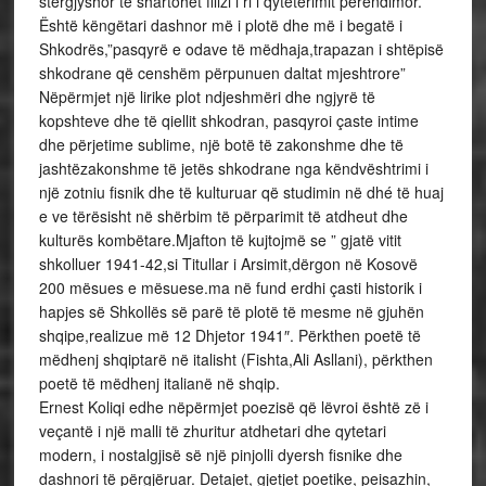
stërgjyshor të shartohet filizi i ri i qytetërimit perëndimor.
Është këngëtari dashnor më i plotë dhe më i begatë i
Shkodrës,”pasqyrë e odave të mëdhaja,trapazan i shtëpisë
shkodrane që censhëm përpunuen daltat mjeshtrore”
Nëpërmjet një lirike plot ndjeshmëri dhe ngjyrë të
kopshteve dhe të qiellit shkodran, pasqyroi çaste intime
dhe përjetime sublime, një botë të zakonshme dhe të
jashtëzakonshme të jetës shkodrane nga këndvështrimi i
një zotniu fisnik dhe të kulturuar që studimin në dhé të huaj
e ve tërësisht në shërbim të përparimit të atdheut dhe
kulturës kombëtare.Mjafton të kujtojmë se ” gjatë vitit
shkolluer 1941-42,si Titullar i Arsimit,dërgon në Kosovë
200 mësues e mësuese.ma në fund erdhi çasti historik i
hapjes së Shkollës së parë të plotë të mesme në gjuhën
shqipe,realizue më 12 Dhjetor 1941″. Përkthen poetë të
mëdhenj shqiptarë në italisht (Fishta,Ali Asllani), përkthen
poetë të mëdhenj italianë në shqip.
Ernest Koliqi edhe nëpërmjet poezisë që lëvroi është zë i
veçantë i një malli të zhuritur atdhetari dhe qytetari
modern, i nostalgjisë së një pinjolli dyersh fisnike dhe
dashnori të përgjëruar. Detajet, gjetjet poetike, peisazhin,