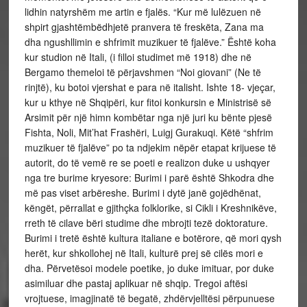
lidhin natyrshëm me artin e fjalës. “Kur më lulëzuen në
shpirt gjashtëmbëdhjetë pranvera të freskëta, Zana ma
dha ngushllimin e shfrimit muzikuer të fjalëve.” Është koha
kur studion në Itali, (i filloi studimet më 1918) dhe në
Bergamo themeloi të përjavshmen “Noi giovani” (Ne të
rinjtë), ku botoi vjershat e para në italisht. Ishte 18- vjeçar,
kur u kthye në Shqipëri, kur fitoi konkursin e Ministrisë së
Arsimit për një himn kombëtar nga një juri ku bënte pjesë
Fishta, Noli, Mit’hat Frashëri, Luigj Gurakuqi. Këtë “shfrim
muzikuer të fjalëve” po ta ndjekim nëpër etapat krijuese të
autorit, do të vemë re se poeti e realizon duke u ushqyer
nga tre burime kryesore: Burimi i parë është Shkodra dhe
më pas viset arbëreshe. Burimi i dytë janë gojëdhënat,
këngët, përrallat e gjithçka folklorike, si Cikli i Kreshnikëve,
rreth të cilave bëri studime dhe mbrojti tezë doktorature.
Burimi i tretë është kultura italiane e botërore, që mori qysh
herët, kur shkollohej në Itali, kulturë prej së cilës mori e
dha. Përvetësoi modele poetike, jo duke imituar, por duke
asimiluar dhe pastaj aplikuar në shqip. Tregoi aftësi
vrojtuese, imagjinatë të begatë, zhdërvjelltësi përpunuese