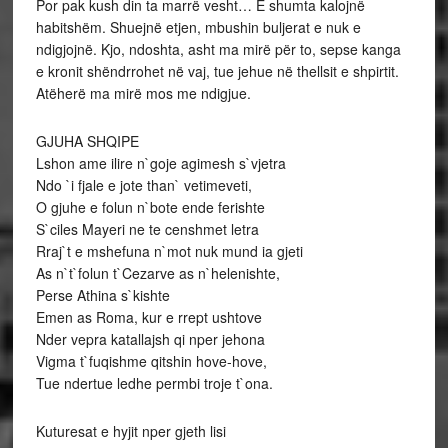
Por pak kush din ta marrë vesht… E shumta kalojnë
habitshëm. Shuejnë etjen, mbushin buljerat e nuk e
ndigjojnë. Kjo, ndoshta, asht ma mirë për to, sepse kanga
e kronit shëndrrohet në vaj, tue jehue në thellsit e shpirtit.
Atëherë ma mirë mos me ndigjue.
GJUHA SHQIPE
Lshon ame ilire n`goje agimesh s`vjetra
Ndo `i fjale e jote than` vetimeveti,
O gjuhe e folun n`bote ende ferishte
S`ciles Mayeri ne te censhmet letra
Rraj`t e mshefuna n`mot nuk mund ia gjeti
As n`t`folun t`Cezarve as n`helenishte,
Perse Athina s`kishte
Emen as Roma, kur e rrept ushtove
Nder vepra katallajsh qi nper jehona
Vigma t`fuqishme qitshin hove-hove,
Tue ndertue ledhe permbi troje t`ona.
Kuturesat e hyjit nper gjeth lisi