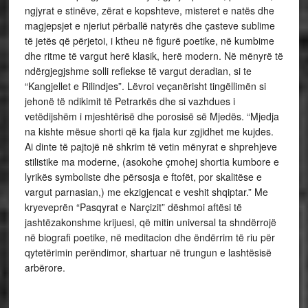
ngjyrat e stinëve, zërat e kopshteve, misteret e natës dhe
magjepsjet e njeriut përballë natyrës dhe çasteve sublime
të jetës që përjetoi, i ktheu në figurë poetike, në kumbime
dhe ritme të vargut herë klasik, herë modern. Në mënyrë të
ndërgjegjshme solli reflekse të vargut deradian, si te
“Kangjellet e Rilindjes”. Lëvroi veçanërisht tingëllimën si
jehonë të ndikimit të Petrarkës dhe si vazhdues i
vetëdijshëm i mjeshtërisë dhe porosisë së Mjedës. “Mjedja
na kishte mësue shorti që ka fjala kur zgjidhet me kujdes.
Ai dinte të pajtojë në shkrim të vetin mënyrat e shprehjeve
stilistike ma moderne, (asokohe çmohej shortia kumbore e
lyrikës symboliste dhe përsosja e ftofët, por skalitëse e
vargut parnasian,) me ekzigjencat e veshit shqiptar.” Me
kryeveprën “Pasqyrat e Narçizit” dëshmoi aftësi të
jashtëzakonshme krijuesi, që mitin universal ta shndërrojë
në biografi poetike, në meditacion dhe ëndërrim të riu për
qytetërimin perëndimor, shartuar në trungun e lashtësisë
arbërore.