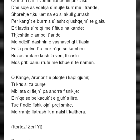
Qi me `i fjal` t`vetme lidheshin per laku
Dhe soje as vdekja s`mujte kurr me i trande,
Shprehje t,kulluet na ep si akull gurrash
Per kang`t e burrnis s`lasht q`ushqejm` te gjaku
E t`lavdis s`re qi me t`fitue na kande;
Thjeshtin e ambel t`ande
Me ndjell` dashnin e vashavet qi t`flasin
Falja poetve t`u, por n`qe se kamben
Buzes amtare kush ia ven, ti casin
Mos prit: banu rrufe me lshue n`te namen.
O Kange, Arbnor`t e plogte i kapi gjumi;
Ti kris si za burije
Mbi ata qi flejn` pa andrra fisnikije:
E n`qe se belkacuk`t e gjuh`s ilire,
Tue t`ndie fishkllojn` prej smire,
Me rrahje flatrash ik n`nalsi t`kalthera.
(Kortezi Zeri Yt)