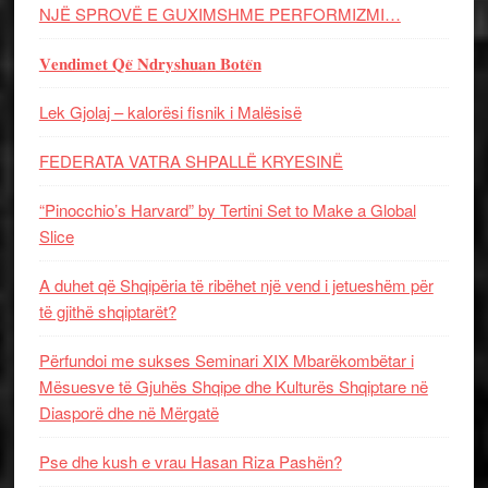
NJË SPROVË E GUXIMSHME PERFORMIZMI…
𝐕𝐞𝐧𝐝𝐢𝐦𝐞𝐭 𝐐𝐞̈ 𝐍𝐝𝐫𝐲𝐬𝐡𝐮𝐚𝐧 𝐁𝐨𝐭𝐞̈𝐧
Lek Gjolaj – kalorësi fisnik i Malësisë
FEDERATA VATRA SHPALLË KRYESINË
“Pinocchio’s Harvard” by Tertini Set to Make a Global
Slice
A duhet që Shqipëria të ribëhet një vend i jetueshëm për
të gjithë shqiptarët?
Përfundoi me sukses Seminari XIX Mbarëkombëtar i
Mësuesve të Gjuhës Shqipe dhe Kulturës Shqiptare në
Diasporë dhe në Mërgatë
Pse dhe kush e vrau Hasan Riza Pashën?