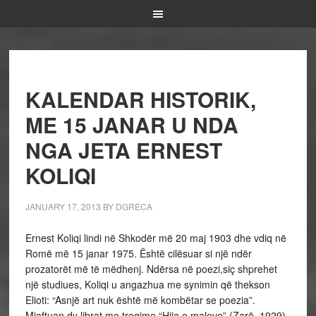
KALENDAR HISTORIK,
ME 15 JANAR U NDA
NGA JETA ERNEST
KOLIQI
JANUARY 17, 2013
BY
DGRECA
Ernest Koliqi lindi në Shkodër më 20 maj 1903 dhe vdiq në
Romë më 15 janar 1975. Është cilësuar si një ndër
prozatorët më të mëdhenj. Ndërsa në poezi,siç shprehet
një studiues, Koliqi u angazhua me synimin që thekson
Elioti: “Asnjë art nuk është më kombëtar se poezia”.
Mjaftuan dy librat me tregime “Hija e maleve” (Zarë, 1929)