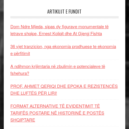
ARTIKUJT E FUNDIT
Dom Ndre Mjeda, sipas dy figurave monumentale të
letrave shqipe, Ernest Koliqit dhe At Gjergj Fishta
36 vjet tranzicion, nga ekonomia prodhuese te ekonomia
e përfitimit
A ndihmon krijimtaria në zbulimin e potencialeve të
fshehura?
PROF. AHMET QERIQI DHE EPOKA E REZISTENCЁS
DHE LUFTЁS PЁR LIRI!
FORMAT ALTERNATIVE TË EVIDENTIMIT TË
TARIFËS POSTARE NË HISTORINË E POSTËS
SHQIPTARE