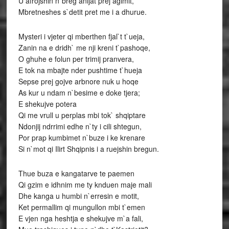
U afrojshin n`breg anijat prej agimit,
Mbretneshes s`detit pret me i a dhurue.
Mysteri i vjeter qi mberthen fjal`t t`ueja,
Zanin na e dridh` me nji kreni t`pashoqe,
O ghuhe e folun per trimij pranvera,
E tok na mbajte nder pushtime t`hueja
Sepse prej gojve arbnore nuk u hoqe
As kur u ndam n`besime e doke tjera;
E shekujve potera
Qi me vrull u perplas mbi tok` shqiptare
Ndonjij ndrrimi edhe n`ty i cili shtegun,
Por prap kumbimet n`buze i ke krenare
Si n`mot qi Ilirt Shqipnis i a ruejshin bregun.
Thue buza e kangatarve te paemen
Qi gzim e idhnim me ty knduen maje mali
Dhe kanga u humbi n`erresin e motit,
Ket permallim qi mungullon mbi t`emen
E vjen nga heshtja e shekujve m`a fali,