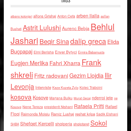
TAGS
arben llalla
alfons Grishaj
Anton Cefa
asllan
albano kolonjari
Behlul
Astrit Lulushi
Aurenc Bebja
Bushati
Jashari
dalip greca
Beqir Sina
Elida
Buçpapaj
Enver Bytyci
Elmi Berisha
Ermira Babamusta
Frank
Eugjen Merlika
Fahri Xharra
shkreli
Ilir
Gezim Llojdia
Fritz radovani
Levonja
Interviste
Kolec Traboini
Keze Kozeta Zylo
kosova
Kosove
nderroi jete
Marjana Bulku
ne
Murat Gecaj
Rafaela Prifti
Rafael
Nene Tereza
Kosove
presidenti Nishani
Floqi
Raimonda Moisiu
Ramiz Lushaj
reshat kripa
Sadik Elshani
Sokol
Shefqet Kercelli
shqiperia
shqiptaret
SHBA