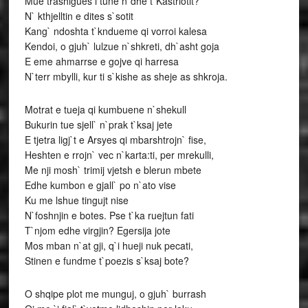
Mue trashigues i tune n`dhe t`Kastriotit?
N` kthjelltin e dites s`sotit
Kang` ndoshta t`kndueme qi vorroi kalesa
Kendoi, o gjuh` lulzue n`shkreti, dh`asht goja
E eme ahmarrse e gojve qi harresa
N`terr mbylli, kur ti s`kishe as sheje as shkroja.
Motrat e tueja qi kumbuene n`shekull
Bukurin tue sjell` n`prak t`ksaj jete
E tjetra ligj`t e Arsyes qi mbarshtrojn` fise,
Heshten e rrojn` vec n`karta:ti, per mrekulli,
Me nji mosh` trimij vjetsh e blerun mbete
Edhe kumbon e gjall` po n`ato vise
Ku me lshue tingujt nise
N`foshnjin e botes. Pse t`ka ruejtun fati
T`njom edhe virgjin? Egersija jote
Mos mban n`at gji, q`i hueji nuk pecati,
Stinen e fundme t`poezis s`ksaj bote?
O shqipe plot me munguj, o gjuh` burrash