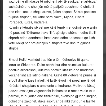
vazhdën e rilindasve të mëdhenj për të evokuar e lartësuar
lashtësinë dhe shenjën më të patjetërsueshme të etnitetit
dhe identitetit të shqiptarëve, fjalën shqipe. Shkroi poezinë
“Gjuha shqipe”, siç kanë bërë Naimi, Mjeda, Fishta,
Poradeci, Kuteli, Kadareja.
Kulmin e këngës së vet me këtë temë mendojmë se e arrin
në poezinë “Ditiramb trako-ilir”, që siç e shënon edhe titulli
shpreh edhe qëndrimin himnizues edhe konceptin që kish
vetë Koliqi për prejardhjen e shqiptarëve dhe të gjuhës
shqipe.
Ernest Koliqi vazhdoi traditën e të mëdhenjve të qarkut
letrar të Shkodrës. Duke përthithur dhe asimiluar kulturën
poetike arbëreshe, kulturën poetike klasike dhe moderne,
veçanërisht atë latino-italiane. Gjatë 60 vjetëve të punës si
erudit dhe krijues i nivelit të lartë lëvroi një poezi me lëndë
tërësisht shqiptare e ambiente shkodrane. Motivet e kësaj
poezie evokojnë veçanërisht lashtësinë e racës vitale të të
parëve, të bujarisë dhe fisnikërisë, evokojnë gjuhën shqipe,
doket dhe zakonet, duke aspiruar që mbi trungun e lashtë