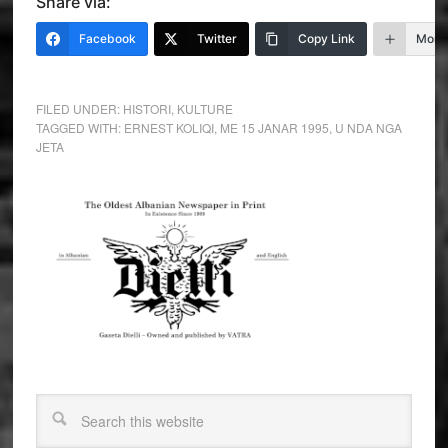
Share via:
Facebook
Twitter
Copy Link
More
FILED UNDER:
HISTORI
,
KULTURE
TAGGED WITH:
ERNEST KOLIQI
,
ME 15 JANAR 1995
,
U NDA NGA
JETA