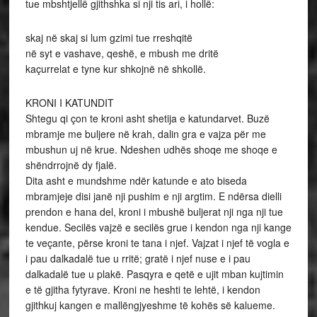
tue mbshtjellë gjithshka si nji tis ari, i hollë:
skaj në skaj si lum gzimi tue rreshqitë
në syt e vashave, qeshë, e mbush me dritë
kaçurrelat e tyne kur shkojnë në shkollë.
KRONI I KATUNDIT
Shtegu qi çon te kroni asht shetija e katundarvet. Buzë
mbramje me buljere në krah, dalin gra e vajza për me
mbushun uj në krue. Ndeshen udhës shoqe me shoqe e
shëndrrojnë dy fjalë.
Dita asht e mundshme ndër katunde e ato biseda
mbramjeje disi janë nji pushim e nji argtim. E ndërsa dielli
prendon e hana del, kroni i mbushë buljerat nji nga nji tue
kendue. Secilës vajzë e secilës grue i kendon nga nji kange
te veçante, përse kroni te tana i njef. Vajzat i njef të vogla e
i pau dalkadalë tue u rritë; gratë i njef nuse e i pau
dalkadalë tue u plakë. Pasqyra e qetë e ujit mban kujtimin
e të gjitha fytyrave. Kroni ne heshti te lehtë, i kendon
gjithkuj kangen e mallëngjyeshme të kohës së kalueme.