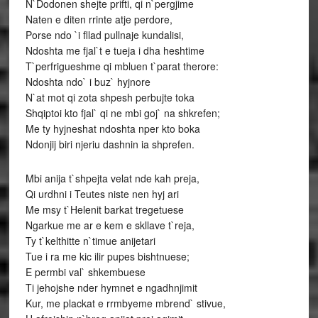
N`Dodonen shejte prifti, qi n`pergjime
Naten e diten rrinte atje perdore,
Porse ndo `i fllad pullnaje kundalisi,
Ndoshta me fjal`t e tueja i dha heshtime
T`perfrigueshme qi mbluen t`parat therore:
Ndoshta ndo` i buz` hyjnore
N`at mot qi zota shpesh perbujte toka
Shqiptoi kto fjal` qi ne mbi goj` na shkrefen;
Me ty hyjneshat ndoshta nper kto boka
Ndonjij biri njeriu dashnin ia shprefen.
Mbi anija t`shpejta velat nde kah preja,
Qi urdhni i Teutes niste nen hyj ari
Me msy t`Helenit barkat tregetuese
Ngarkue me ar e kem e skllave t`reja,
Ty t`kelthitte n`timue anijetari
Tue i ra me kic ilir pupes bishtnuese;
E permbi val` shkembuese
Ti jehojshe nder hymnet e ngadhnjimit
Kur, me plackat e rrmbyeme mbrend` stivue,