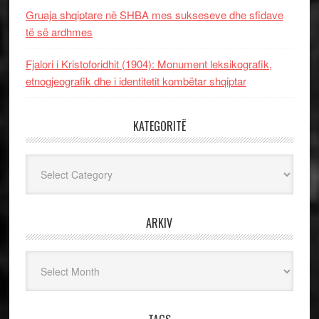
Gruaja shqiptare në SHBA mes sukseseve dhe sfidave
të së ardhmes
Fjalori i Kristoforidhit (1904): Monument leksikografik,
etnogjeografik dhe i identitetit kombëtar shqiptar
KATEGORITË
Kategoritë
ARKIV
Arkiv