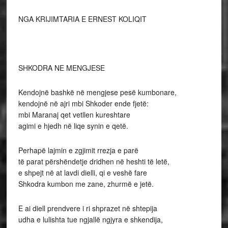
NGA KRIJIMTARIA E ERNEST KOLIQIT
SHKODRA NE MENGJESE
Kendojnë bashkë në mengjese pesë kumbonare,
kendojnë në ajri mbi Shkoder ende fjetë:
mbi Maranaj qet vetllen kureshtare
agimi e hjedh në liqe synin e qetë.
Perhapë lajmin e zgjimit rrezja e parë
të parat përshëndetje dridhen në heshti të letë,
e shpejt në at lavdi dielli, qi e veshë fare
Shkodra kumbon me zane, zhurmë e jetë.
E ai diell prendvere i ri shprazet në shtepija
udha e lulishta tue ngjallë ngjyra e shkendija,