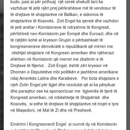
kudo, pasi ai për pothuaj një cerek shekulli tani ka
vazhduar të jetë njëri prej përkrahësve më të vendosur të
të drejtave të shqiptarëve në Ballkan, e sidomos të
shqiptarëve të Kosovës. Zoti Engel ka qeneë dhe vazhdon
të jetë anëtar i Komisioneve të ndryshme të Kongresit,
përfshireë nen-Komisionin per Evropë dhe Euroazi, dhe në
të njëjtën kohë ai kryeson Grupin e përbashksët të
kongresmeneve demokratë e republikanë që mirren me
cështjet shqiptare në Kongresin amerikan dhe njëherazi
shërben në Komisionin që merret me zbatimin e të
Drejtave të Njeriut. Zoti Engel, është zëri kryesor në
Dhomen e Deputetëve mbi politikën e jashtëme amerikane
ndaj Amerikës Latine dhe Karaibeve. Por bota shqiptare e
njeh Zotin Engel për ligjet dhe rezolutat që ai ka përpiluar
dhe paraqitur ose ka sponsorizuar me ligjvenës të tjerë të
Kongresit amerikan, në mbështetje të Shqipërisë dhe
Kosovës, si edhe të drejtave të shqiptarëve në trojet e tyre
në Maqedoni, në Mal të Zi dhe në Preshevë.
Emërimi I Kongresmenit Engel si numrë dy në Komisionin