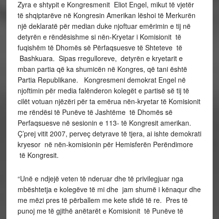
Zyra e shtypit e Kongresmenit Eliot Engel, mikut të vjetër
të shqiptarëve në Kongresin Amerikan lëshoi të Merkurën
një deklaratë për median duke njoftuar emërimin e tij në
detyrën e rëndësishme si nën-Kryetar i Komisionit të
fuqishëm të Dhomës së Përfaqsuesve të Shteteve të
Bashkuara. Sipas rregulloreve, detyrën e kryetarit e
mban partia që ka shumicën në Kongres, që tani është
Partia Republikane. Kongresmeni demokrat Engel në
njoftimin për media falënderon kolegët e partisë së tij të
cilët votuan njëzëri për ta emërua nën-kryetar të Komisionit
me rëndësi të Punëve të Jashtëme të Dhomës së
Perfaqsuesve në sesionin e 113- të Kongresit amerikan.
Ç’prej vitit 2007, perveç detyrave të tjera, ai ishte demokrati
kryesor në nën-komisionin për Hemisferën Perëndimore
të Kongresit.
“Unë e ndjejë veten të nderuar dhe të privilegjuar nga
mbështetja e kolegëve të mi dhe jam shumë i kënaqur dhe
me mëzi pres të përballem me kete sfidë të re. Pres të
punoj me të gjithë anëtarët e Komisionit të Punëve të