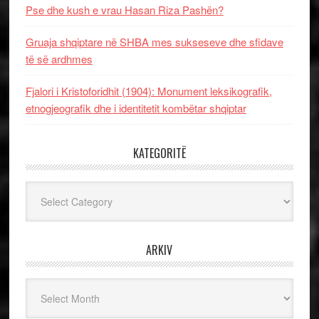
Pse dhe kush e vrau Hasan Riza Pashën?
Gruaja shqiptare në SHBA mes sukseseve dhe sfidave
të së ardhmes
Fjalori i Kristoforidhit (1904): Monument leksikografik,
etnogjeografik dhe i identitetit kombëtar shqiptar
KATEGORITË
Kategoritë
ARKIV
Arkiv