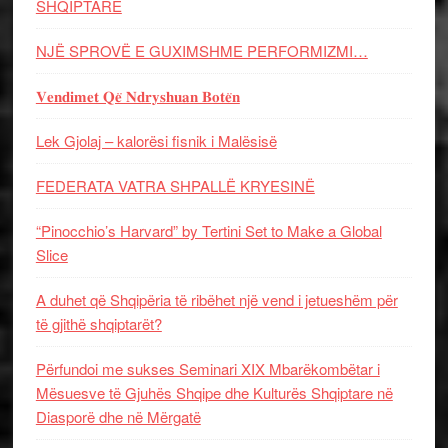
SHQIPTARE
NJË SPROVË E GUXIMSHME PERFORMIZMI…
𝐕𝐞𝐧𝐝𝐢𝐦𝐞𝐭 𝐐𝐞̈ 𝐍𝐝𝐫𝐲𝐬𝐡𝐮𝐚𝐧 𝐁𝐨𝐭𝐞̈𝐧
Lek Gjolaj – kalorësi fisnik i Malësisë
FEDERATA VATRA SHPALLË KRYESINË
“Pinocchio’s Harvard” by Tertini Set to Make a Global
Slice
A duhet që Shqipëria të ribëhet një vend i jetueshëm për
të gjithë shqiptarët?
Përfundoi me sukses Seminari XIX Mbarëkombëtar i
Mësuesve të Gjuhës Shqipe dhe Kulturës Shqiptare në
Diasporë dhe në Mërgatë