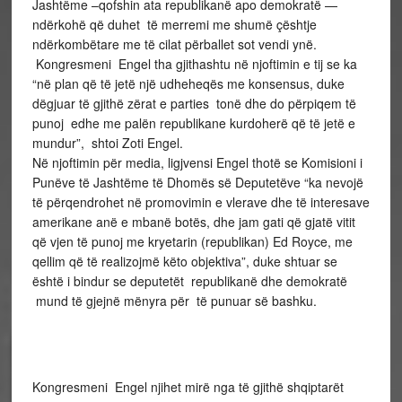
Jashtëme –qofshin ata republikanë apo demokratë —
ndërkohë që duhet të merremi me shumë çështje
ndërkombëtare me të cilat përballet sot vendi ynë.
Kongresmeni Engel tha gjithashtu në njoftimin e tij se ka
“në plan që të jetë një udheheqës me konsensus, duke
dëgjuar të gjithë zërat e parties tonë dhe do përpiqem të
punoj edhe me palën republikane kurdoherë që të jetë e
mundur”, shtoi Zoti Engel.
Në njoftimin për media, ligjvensi Engel thotë se Komisioni i
Punëve të Jashtëme të Dhomës së Deputetëve “ka nevojë
të përqendrohet në promovimin e vlerave dhe të interesave
amerikane anë e mbanë botës, dhe jam gati që gjatë vitit
që vjen të punoj me kryetarin (republikan) Ed Royce, me
qellim që të realizojmë këto objektiva”, duke shtuar se
është i bindur se deputetët republikanë dhe demokratë
mund të gjejnë mënyra për të punuar së bashku.
Kongresmeni Engel njihet mirë nga të gjithë shqiptarët