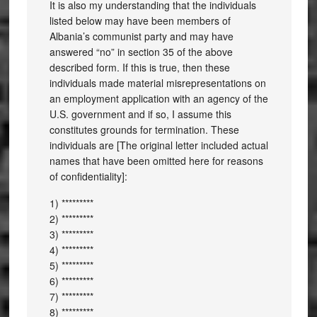
It is also my understanding that the individuals
listed below may have been members of
Albania’s communist party and may have
answered “no” in section 35 of the above
described form. If this is true, then these
individuals made material misrepresentations on
an employment application with an agency of the
U.S. government and if so, I assume this
constitutes grounds for termination. These
individuals are [The original letter included actual
names that have been omitted here for reasons
of confidentiality]:
1) *********
2) *********
3) *********
4) *********
5) *********
6) *********
7) *********
8) *********