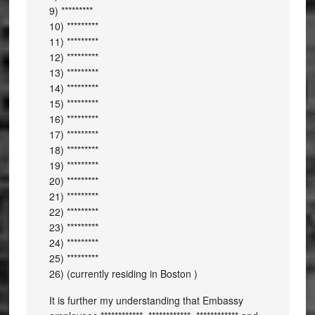
9) *********
10) *********
11) *********
12) *********
13) *********
14) *********
15) *********
16) *********
17) *********
18) *********
19) *********
20) *********
21) *********
22) *********
23) *********
24) *********
25) *********
26) (currently residing in Boston )
It is further my understanding that Embassy