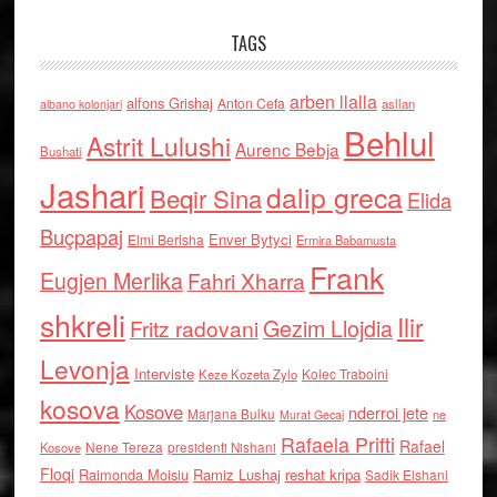
TAGS
arben llalla
alfons Grishaj
Anton Cefa
asllan
albano kolonjari
Behlul
Astrit Lulushi
Aurenc Bebja
Bushati
Jashari
dalip greca
Beqir Sina
Elida
Buçpapaj
Enver Bytyci
Elmi Berisha
Ermira Babamusta
Frank
Eugjen Merlika
Fahri Xharra
shkreli
Ilir
Gezim Llojdia
Fritz radovani
Levonja
Interviste
Kolec Traboini
Keze Kozeta Zylo
kosova
Kosove
nderroi jete
Marjana Bulku
ne
Murat Gecaj
Rafaela Prifti
Rafael
Nene Tereza
Kosove
presidenti Nishani
Floqi
Raimonda Moisiu
Ramiz Lushaj
reshat kripa
Sadik Elshani