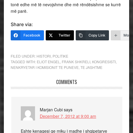
tonë edhe më të nevojshme dhe më rëndësishme se kurrë
më parë.
Share via:
Facebook
Twitter
Copy Link
More
FILED UNDER:
HISTORI
,
POLITIKE
TAGGED WITH:
ELIOT ENGEL
,
FRANK SHKRELI
,
KONGRESISTI
,
NENKRYETAR I KOMISIONIT TE PUNEVE
,
TE JASHTME
COMMENTS
Marjan Cubi
says
December 7, 2012 at 9:00 am
Eshte kenaqesi qe miku i madhe i shqipetarve