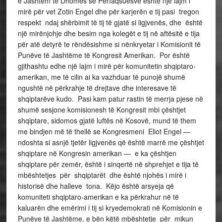
e Jashtëm të Dhomës së Përfaqsuesve është një lajm i
mirë për vet Zotin Engel dhe për karjerën e tij pasi tregon
respekt ndaj shërbimit të tij të gjatë si ligjvenës, dhe është
një mirënjohje dhe besim nga kolegët e tij në aftësitë e tija
për atë detyrë te rëndësishme si nënkryetar i Komisionit të
Punëve të Jashtëme të Kongresit Amerikan. Por është
gjithashtu edhe një lajm i mirë për komunitetin shqiptaro-
amerikan, me të cilin ai ka vazhduar të punojë shumë
ngushtë në përkrahje të drejtave dhe interesave të
shqiptarëve kudo. Pasi kam patur rastin të merrja pjese në
shumë sesjone komisionesh të Kongresit mbi çështjet
shqiptare, sidomos gjatë luftës në Kosovë, mund të them
me bindjen më të thellë se Kongresmeni Eliot Engel —
ndoshta si asnjë tjetër ligjvenës që është marrë me çështjet
shqiptare në Kongresin amerikan — e ka çështjen
shqiptare për zemër, është i sinqertë në shprehjet e tija të
mbështetjes për shqiptarët dhe është njohës i mirë i
historisë dhe halleve tona. Këjo është arsyeja që
komuniteti shqiptaro-amerikan e ka përkrahur në të
kaluarën dhe emërimi i tij si kryedemokrati në Komisionin e
Punëve të Jashtëme, e bën këtë mbështetje për mikun