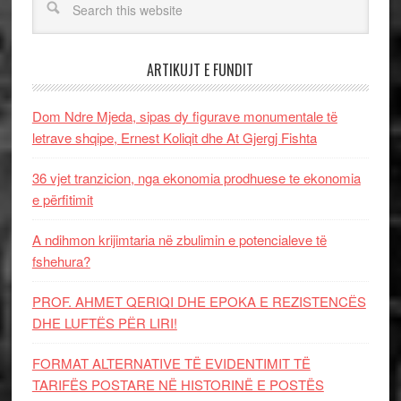
ARTIKUJT E FUNDIT
Dom Ndre Mjeda, sipas dy figurave monumentale të
letrave shqipe, Ernest Koliqit dhe At Gjergj Fishta
36 vjet tranzicion, nga ekonomia prodhuese te ekonomia
e përfitimit
A ndihmon krijimtaria në zbulimin e potencialeve të
fshehura?
PROF. AHMET QERIQI DHE EPOKA E REZISTENCЁS
DHE LUFTЁS PЁR LIRI!
FORMAT ALTERNATIVE TË EVIDENTIMIT TË
TARIFËS POSTARE NË HISTORINË E POSTËS