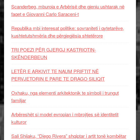
Scanderbeg, mburoja e Arbërisë dhe gjeniu ushtarak në
faqet e Giovanni Carlo Saraceni-t
Republika mbi interesat politike: sovraniteti i qytetarëve,
kushtetutshmëria dhe përgjegjësia shtetërore
TRI POEZI PËR GJERGJ KASTRIOTIN-
SKËNDERBEUN
LETËR E ARKIVIT TE NAUM PRIFTIT NË
PERVJETORIN E PARE TE DRAGO SILIQIT
Oxhaku, nga elementi arkitektonik te simboli i trungut
familjar
Arbëreshët si model evropian i mbrojtjes së identitetit
kulturor
Sali Shijaku, “Diego Rivera” shqiptar i artit tonë kombëtar