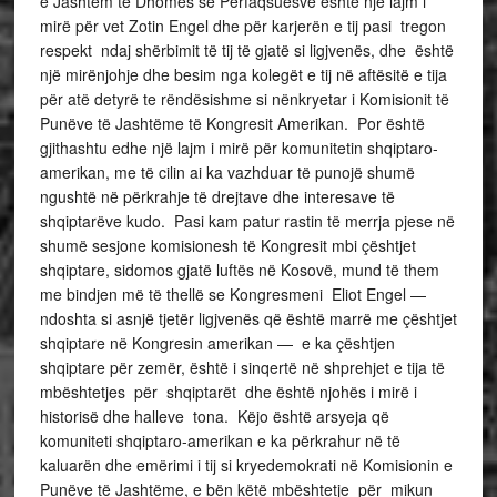
e Jashtëm të Dhomës së Përfaqsuesve është një lajm i
mirë për vet Zotin Engel dhe për karjerën e tij pasi tregon
respekt ndaj shërbimit të tij të gjatë si ligjvenës, dhe është
një mirënjohje dhe besim nga kolegët e tij në aftësitë e tija
për atë detyrë te rëndësishme si nënkryetar i Komisionit të
Punëve të Jashtëme të Kongresit Amerikan. Por është
gjithashtu edhe një lajm i mirë për komunitetin shqiptaro-
amerikan, me të cilin ai ka vazhduar të punojë shumë
ngushtë në përkrahje të drejtave dhe interesave të
shqiptarëve kudo. Pasi kam patur rastin të merrja pjese në
shumë sesjone komisionesh të Kongresit mbi çështjet
shqiptare, sidomos gjatë luftës në Kosovë, mund të them
me bindjen më të thellë se Kongresmeni Eliot Engel —
ndoshta si asnjë tjetër ligjvenës që është marrë me çështjet
shqiptare në Kongresin amerikan — e ka çështjen
shqiptare për zemër, është i sinqertë në shprehjet e tija të
mbështetjes për shqiptarët dhe është njohës i mirë i
historisë dhe halleve tona. Këjo është arsyeja që
komuniteti shqiptaro-amerikan e ka përkrahur në të
kaluarën dhe emërimi i tij si kryedemokrati në Komisionin e
Punëve të Jashtëme, e bën këtë mbështetje për mikun