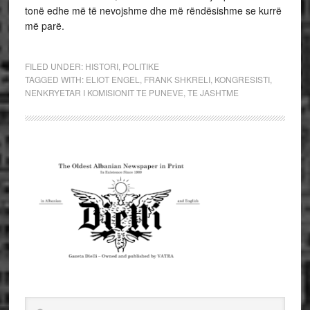
tonë edhe më të nevojshme dhe më rëndësishme se kurrë
më parë.
FILED UNDER:
HISTORI
,
POLITIKE
TAGGED WITH:
ELIOT ENGEL
,
FRANK SHKRELI
,
KONGRESISTI
,
NENKRYETAR I KOMISIONIT TE PUNEVE
,
TE JASHTME