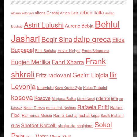
arben llalla
alfons Grishaj
Anton Cefa
asllan
albano kolonjari
Behlul
Astrit Lulushi
Aurenc Bebja
Bushati
Jashari
dalip greca
Beqir Sina
Elida
Buçpapaj
Enver Bytyci
Elmi Berisha
Ermira Babamusta
Frank
Eugjen Merlika
Fahri Xharra
shkreli
Ilir
Gezim Llojdia
Fritz radovani
Levonja
Interviste
Kolec Traboini
Keze Kozeta Zylo
kosova
Kosove
nderroi jete
Marjana Bulku
ne
Murat Gecaj
Rafaela Prifti
Rafael
Nene Tereza
Kosove
presidenti Nishani
Floqi
Raimonda Moisiu
Ramiz Lushaj
reshat kripa
Sadik Elshani
Sokol
Shefqet Kercelli
shqiperia
shqiptaret
SHBA
Paja
Vatra
Visar Zhiti