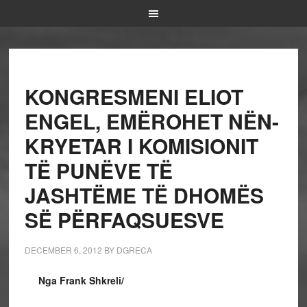
KONGRESMENI ELIOT
ENGEL, EMËROHET NËN-
KRYETAR I KOMISIONIT
TË PUNËVE TË
JASHTËME TË DHOMËS
SË PËRFAQSUESVE
DECEMBER 6, 2012
BY
DGRECA
Nga Frank Shkreli/