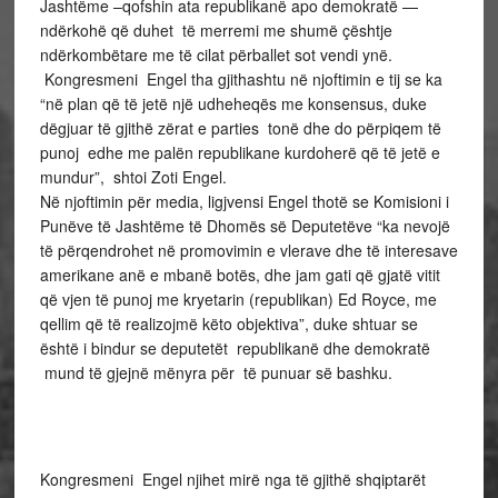
Jashtëme –qofshin ata republikanë apo demokratë —
ndërkohë që duhet të merremi me shumë çështje
ndërkombëtare me të cilat përballet sot vendi ynë.
Kongresmeni Engel tha gjithashtu në njoftimin e tij se ka
“në plan që të jetë një udheheqës me konsensus, duke
dëgjuar të gjithë zërat e parties tonë dhe do përpiqem të
punoj edhe me palën republikane kurdoherë që të jetë e
mundur”, shtoi Zoti Engel.
Në njoftimin për media, ligjvensi Engel thotë se Komisioni i
Punëve të Jashtëme të Dhomës së Deputetëve “ka nevojë
të përqendrohet në promovimin e vlerave dhe të interesave
amerikane anë e mbanë botës, dhe jam gati që gjatë vitit
që vjen të punoj me kryetarin (republikan) Ed Royce, me
qellim që të realizojmë këto objektiva”, duke shtuar se
është i bindur se deputetët republikanë dhe demokratë
mund të gjejnë mënyra për të punuar së bashku.
Kongresmeni Engel njihet mirë nga të gjithë shqiptarët