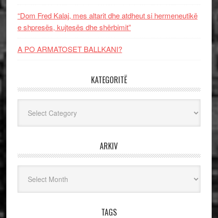
“Dom Fred Kalaj, mes altarit dhe atdheut si hermeneutikë
e shpresës, kujtesës dhe shërbimit”
A PO ARMATOSET BALLKANI?
KATEGORITË
Kategoritë
ARKIV
Arkiv
TAGS