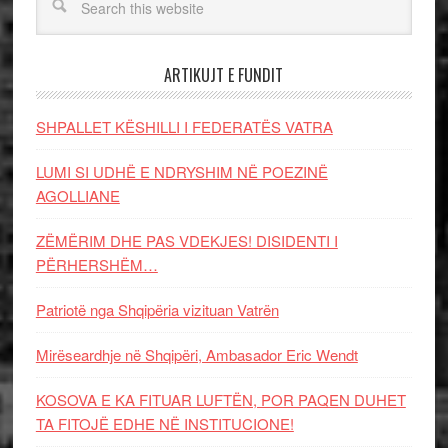
ARTIKUJT E FUNDIT
SHPALLET KËSHILLI I FEDERATËS VATRA
LUMI SI UDHË E NDRYSHIM NË POEZINË
AGOLLIANE
ZËMËRIM DHE PAS VDEKJES! DISIDENTI I
PËRHERSHËM…
Patriotë nga Shqipëria vizituan Vatrën
Mirëseardhje në Shqipëri, Ambasador Eric Wendt
KOSOVA E KA FITUAR LUFTËN, POR PAQEN DUHET
TA FITOJË EDHE NË INSTITUCIONE!