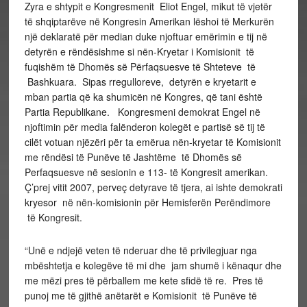
Zyra e shtypit e Kongresmenit Eliot Engel, mikut të vjetër
të shqiptarëve në Kongresin Amerikan lëshoi të Merkurën
një deklaratë për median duke njoftuar emërimin e tij në
detyrën e rëndësishme si nën-Kryetar i Komisionit të
fuqishëm të Dhomës së Përfaqsuesve të Shteteve të
Bashkuara. Sipas rregulloreve, detyrën e kryetarit e
mban partia që ka shumicën në Kongres, që tani është
Partia Republikane. Kongresmeni demokrat Engel në
njoftimin për media falënderon kolegët e partisë së tij të
cilët votuan njëzëri për ta emërua nën-kryetar të Komisionit
me rëndësi të Punëve të Jashtëme të Dhomës së
Perfaqsuesve në sesionin e 113- të Kongresit amerikan.
Ç’prej vitit 2007, perveç detyrave të tjera, ai ishte demokrati
kryesor në nën-komisionin për Hemisferën Perëndimore
të Kongresit.
“Unë e ndjejë veten të nderuar dhe të privilegjuar nga
mbështetja e kolegëve të mi dhe jam shumë i kënaqur dhe
me mëzi pres të përballem me kete sfidë të re. Pres të
punoj me të gjithë anëtarët e Komisionit të Punëve të