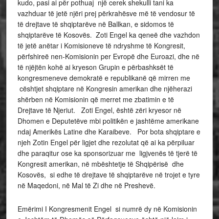
kudo, pasi ai për pothuaj një cerek shekulli tani ka
vazhduar të jetë njëri prej përkrahësve më të vendosur të
të drejtave të shqiptarëve në Ballkan, e sidomos të
shqiptarëve të Kosovës. Zoti Engel ka qeneë dhe vazhdon
të jetë anëtar i Komisioneve të ndryshme të Kongresit,
përfshireë nen-Komisionin per Evropë dhe Euroazi, dhe në
të njëjtën kohë ai kryeson Grupin e përbashksët të
kongresmeneve demokratë e republikanë që mirren me
cështjet shqiptare në Kongresin amerikan dhe njëherazi
shërben në Komisionin që merret me zbatimin e të
Drejtave të Njeriut. Zoti Engel, është zëri kryesor në
Dhomen e Deputetëve mbi politikën e jashtëme amerikane
ndaj Amerikës Latine dhe Karaibeve. Por bota shqiptare e
njeh Zotin Engel për ligjet dhe rezolutat që ai ka përpiluar
dhe paraqitur ose ka sponsorizuar me ligjvenës të tjerë të
Kongresit amerikan, në mbështetje të Shqipërisë dhe
Kosovës, si edhe të drejtave të shqiptarëve në trojet e tyre
në Maqedoni, në Mal të Zi dhe në Preshevë.
Emërimi I Kongresmenit Engel si numrë dy në Komisionin