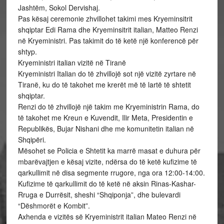
Jashtëm, Sokol Dervishaj.
Pas kësaj ceremonie zhvillohet takimi mes Kryeminsitrit
shqiptar Edi Rama dhe Kryeminsitrit italian, Matteo Renzi
në Kryeministri. Pas takimit do të ketë një konferencë për
shtyp.
Kryeministri italian vizitë në Tiranë
Kryeministri Italian do të zhvillojë sot një vizitë zyrtare në
Tiranë, ku do të takohet me krerët më të lartë të shtetit
shqiptar.
Renzi do të zhvillojë një takim me Kryeministrin Rama, do
të takohet me Kreun e Kuvendit, Ilir Meta, Presidentin e
Republikës, Bujar Nishani dhe me komunitetin italian në
Shqipëri.
Mësohet se Policia e Shtetit ka marrë masat e duhura për
mbarëvajtjen e kësaj vizite, ndërsa do të ketë kufizime të
qarkullimit në disa segmente rrugore, nga ora 12:00-14:00.
Kufizime të qarkullimit do të ketë në aksin Rinas-Kashar-
Rruga e Durrësit, sheshi “Shqiponja”, dhe bulevardi
“Dëshmorët e Kombit”.
Axhenda e vizitës së Kryeministrit italian Mateo Renzi në