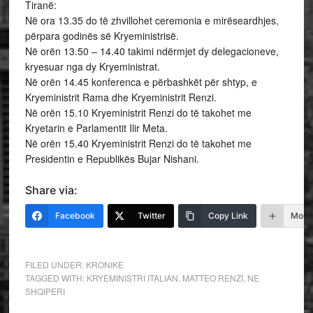
Tiranë:
Në ora 13.35 do të zhvillohet ceremonia e mirëseardhjes,
përpara godinës së Kryeministrisë.
Në orën 13.50 – 14.40 takimi ndërmjet dy delegacioneve,
kryesuar nga dy Kryeministrat.
Në orën 14.45 konferenca e përbashkët për shtyp, e
Kryeministrit Rama dhe Kryeministrit Renzi.
Në orën 15.10 Kryeministrit Renzi do të takohet me
Kryetarin e Parlamentit Ilir Meta.
Në orën 15.40 Kryeministrit Renzi do të takohet me
Presidentin e Republikës Bujar Nishani.
Share via:
Facebook
Twitter
Copy Link
More
FILED UNDER:
KRONIKE
TAGGED WITH:
KRYEMINISTRI ITALIAN
,
MATTEO RENZI
,
NE
SHQIPERI