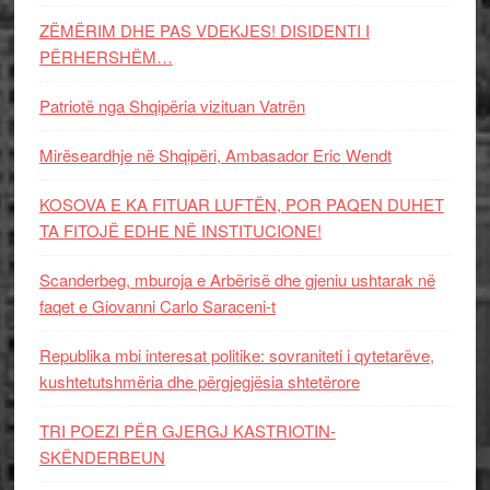
ZËMËRIM DHE PAS VDEKJES! DISIDENTI I
PËRHERSHËM…
Patriotë nga Shqipëria vizituan Vatrën
Mirëseardhje në Shqipëri, Ambasador Eric Wendt
KOSOVA E KA FITUAR LUFTËN, POR PAQEN DUHET
TA FITOJË EDHE NË INSTITUCIONE!
Scanderbeg, mburoja e Arbërisë dhe gjeniu ushtarak në
faqet e Giovanni Carlo Saraceni-t
Republika mbi interesat politike: sovraniteti i qytetarëve,
kushtetutshmëria dhe përgjegjësia shtetërore
TRI POEZI PËR GJERGJ KASTRIOTIN-
SKËNDERBEUN