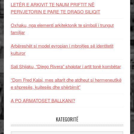
LETËR E ARKIVIT TE NAUM PRIFTIT NË
PERVJETORIN E PARE TE DRAGO SILIQIT
Oxhaku, nga elementi arkitektonik te simboli i trungut
familjar
Arbëreshët si model evropian i mbrojtjes së identitetit
kulturor
Sali Shijaku, “Diego Rivera” shqiptar i artit tonë kombëtar
“Dom Fred Kalaj, mes altarit dhe atdheut si hermeneutikë
e shpresës, kujtesës dhe shërbimit”
A PO ARMATOSET BALLKANI?
KATEGORITË