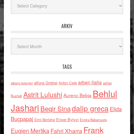
Kategoritë
ARKIV
Arkiv
TAGS
arben llalla
alfons Grishaj
Anton Cefa
asllan
albano kolonjari
Behlul
Astrit Lulushi
Aurenc Bebja
Bushati
Jashari
dalip greca
Beqir Sina
Elida
Buçpapaj
Enver Bytyci
Elmi Berisha
Ermira Babamusta
Frank
Eugjen Merlika
Fahri Xharra