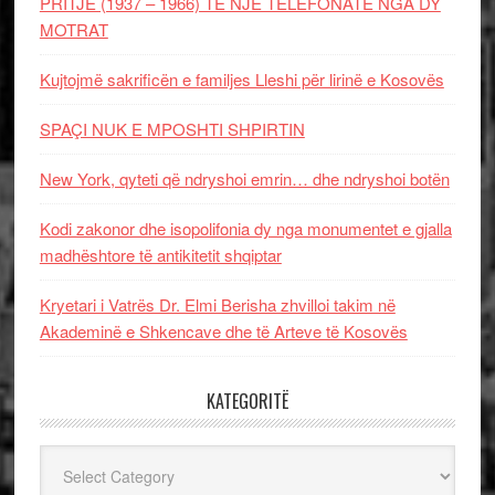
PRITJE (1937 – 1966) TË NJË TELEFONATE NGA DY
MOTRAT
Kujtojmë sakrificën e familjes Lleshi për lirinë e Kosovës
SPAÇI NUK E MPOSHTI SHPIRTIN
New York, qyteti që ndryshoi emrin… dhe ndryshoi botën
Kodi zakonor dhe isopolifonia dy nga monumentet e gjalla
madhështore të antikitetit shqiptar
Kryetari i Vatrës Dr. Elmi Berisha zhvilloi takim në
Akademinë e Shkencave dhe të Arteve të Kosovës
KATEGORITË
Kategoritë