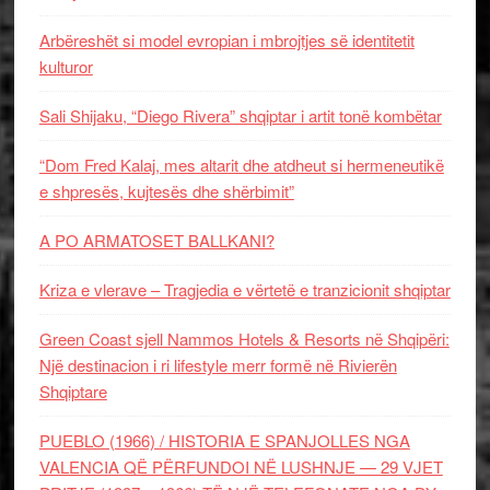
Arbëreshët si model evropian i mbrojtjes së identitetit
kulturor
Sali Shijaku, “Diego Rivera” shqiptar i artit tonë kombëtar
“Dom Fred Kalaj, mes altarit dhe atdheut si hermeneutikë
e shpresës, kujtesës dhe shërbimit”
A PO ARMATOSET BALLKANI?
Kriza e vlerave – Tragjedia e vërtetë e tranzicionit shqiptar
Green Coast sjell Nammos Hotels & Resorts në Shqipëri:
Një destinacion i ri lifestyle merr formë në Rivierën
Shqiptare
PUEBLO (1966) / HISTORIA E SPANJOLLES NGA
VALENCIA QË PËRFUNDOI NË LUSHNJE — 29 VJET