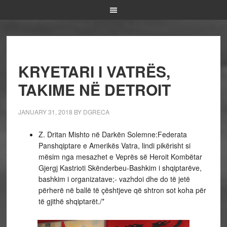
KRYETARI I VATRËS,
TAKIME NË DETROIT
JANUARY 31, 2018
BY
DGRECA
Z. Dritan Mishto në Darkën Solemne:Federata
Panshqiptare e Amerikës Vatra, lindi pikërisht si
mësim nga mesazhet e Veprës së Heroit Kombëtar
Gjergj Kastrioti Skënderbeu-Bashkim i shqiptarëve,
bashkim i organizatave;- vazhdoi dhe do të jetë
përherë në ballë të çështjeve që shtron sot koha për
të gjithë shqiptarët./*