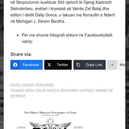
në Simpoziumin kushtuar 550 vjetorit të Gjergj Kastriotit
Skënderbeu, anëtari i kryesisë së Vatrës Zef Balaj dhe
editori i diellit Dalip Greca, u takuan me Konsullin e Nderit
në Michigan z. Ekrem Bardha.
Per me shume fotografi shkoni ne Facebook(dielli
vatra)
Share via:
Facebook
Twitter
Copy Link
More
FILED UNDER:
FEATURED
TAGGED WITH:
DALIP GRECA
,
KRYETARI I VATRES
,
TAKIME NE
DETROIT