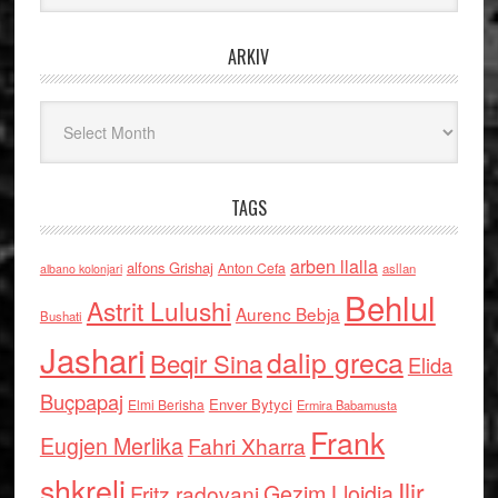
ARKIV
Arkiv
TAGS
arben llalla
alfons Grishaj
Anton Cefa
asllan
albano kolonjari
Behlul
Astrit Lulushi
Aurenc Bebja
Bushati
Jashari
dalip greca
Beqir Sina
Elida
Buçpapaj
Enver Bytyci
Elmi Berisha
Ermira Babamusta
Frank
Eugjen Merlika
Fahri Xharra
shkreli
Ilir
Gezim Llojdia
Fritz radovani