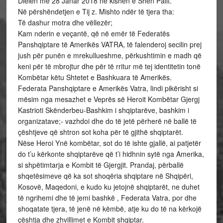
Dielën me 28 Janar 2018 në kishën e Shën Palit.
Në përshëndetjen e Tij z. Mishto ndër të tjera tha:
Të dashur motra dhe vëllezër;
Kam nderin e veçantë, që në emër të Federatës
Panshqiptare të Amerikës VATRA, të falenderoj secilin prej
jush për punën e mrekullueshme, përkushtimin e madh që
keni për të mbrojtur dhe për të rritur më tej identitetin tonë
Kombëtar këtu Shtetet e Bashkuara të Amerikës.
Federata Panshqiptare e Amerikës Vatra, lindi pikërisht si
mësim nga mesazhet e Veprës së Heroit Kombëtar Gjergj
Kastrioti Skënderbeu-Bashkim i shqiptarëve, bashkim i
organizatave;- vazhdoi dhe do të jetë përherë në ballë të
çështjeve që shtron sot koha për të gjithë shqiptarët.
Nëse Heroi Ynë kombëtar, sot do të ishte gjallë, ai patjetër
do t’u kërkonte shqiptarëve që t’i hidhnin sytë nga Amerika,
si shpëtimtarja e Kombit të Gjergjit. Prandaj, përballë
shqetësimeve që ka sot shoqëria shqiptare në Shqipëri,
Kosovë, Maqedoni, e kudo ku jetojnë shqiptarët, ne duhet
të ngrihemi dhe të jemi bashkë , Federata Vatra, por dhe
shoqatate tjera, të jenë në këmbë, atje ku do të na kërkojë
çështja dhe zhvillimet e Kombit shqiptar.