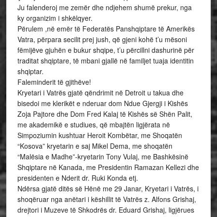
Ju falenderoj me zemër dhe ndjehem shumë prekur, nga
ky organizim i shkëlqyer.
Përulem ,në emër të Federatës Panshqiptare të Amerikës
Vatra, përpara secilit prej jush, që gjeni kohë t’u mësoni
fëmijëve gjuhën e bukur shqipe, t’u përcillni dashurinë për
traditat shqiptare, të mbani gjallë në familjet tuaja identitin
shqiptar.
Faleminderit të gjithëve!
Kryetari i Vatrës gjatë qëndrimit në Detroit u takua dhe
bisedoi me klerikët e nderuar dom Ndue Gjergji i Kishës
Zoja Pajtore dhe Dom Fred Kalaj të Kishës së Shën Palit,
me akademikë e studiues, që mbajtën ligjërata në
Simpoziumin kushtuar Heroit Kombëtar, me Shoqatën
“Kosova” kryetarin e saj Mikel Dema, me shoqatën
“Malësia e Madhe”-kryetarin Tony Vulaj, me Bashkësinë
Shqiptare në Kanada, me Presidentin Ramazan Kellezi dhe
presidenten e Nderit dr. Ruki Konda etj.
Ndërsa gjatë ditës së Hënë me 29 Janar, Kryetari i Vatrës, i
shoqëruar nga anëtari i këshillit të Vatrës z. Alfons Grishaj,
drejtori i Muzeve të Shkodrës dr. Eduard Grishaj, ligjërues