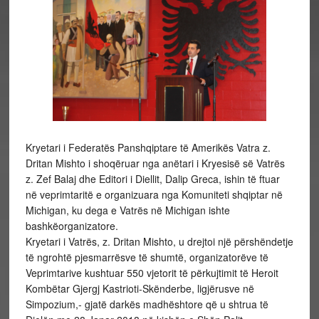
Kryetari i Federatës Panshqiptare të Amerikës Vatra z.
Dritan Mishto i shoqëruar nga anëtari i Kryesisë së Vatrës
z. Zef Balaj dhe Editori i Diellit, Dalip Greca, ishin të ftuar
në veprimtaritë e organizuara nga Komuniteti shqiptar në
Michigan, ku dega e Vatrës në Michigan ishte
bashkëorganizatore.
Kryetari i Vatrës, z. Dritan Mishto, u drejtoi një përshëndetje
të ngrohtë pjesmarrësve të shumtë, organizatorëve të
Veprimtarive kushtuar 550 vjetorit të përkujtimit të Heroit
Kombëtar Gjergj Kastrioti-Skënderbe, ligjërusve në
Simpozium,- gjatë darkës madhështore që u shtrua të