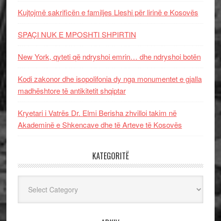
Kujtojmë sakrificën e familjes Lleshi për lirinë e Kosovës
SPAÇI NUK E MPOSHTI SHPIRTIN
New York, qyteti që ndryshoi emrin… dhe ndryshoi botën
Kodi zakonor dhe isopolifonia dy nga monumentet e gjalla
madhështore të antikitetit shqiptar
Kryetari i Vatrës Dr. Elmi Berisha zhvilloi takim në
Akademinë e Shkencave dhe të Arteve të Kosovës
KATEGORITË
Kategoritë