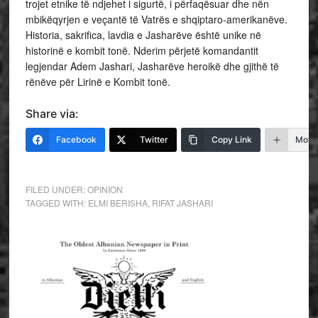
trojet etnike të ndjehet i sigurtë, i përfaqësuar dhe nën
mbikëqyrjen e veçantë të Vatrës e shqiptaro-amerikanëve.
Historia, sakrifica, lavdia e Jasharëve është unike në
historinë e kombit tonë. Nderim përjetë komandantit
legjendar Adem Jashari, Jasharëve heroikë dhe gjithë të
rënëve për Lirinë e Kombit tonë.
Share via:
Facebook
Twitter
Copy Link
More
FILED UNDER:
OPINION
TAGGED WITH:
ELMI BERISHA
,
RIFAT JASHARI