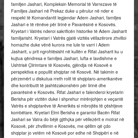
familjen Jashari, Kompleksin Memorial të Varrezave të
Familjes Jashari në Prekaz duke u përulur në nder e
respekt të Komandantit legjendar Adem Jashari, familjes
Jashari e të rënëve për lirinë e Pavarësinë e Kosovës.
Kryetari i Vatrës nderoi sakrificën historike të Adem Jasharit
familjarisht. Kryetari i Vatrës gjatë vizitës
vëllazërore zhvilloi
homazhe duke vënë kurora me lule te varri i Adem
Jasharit, u prit ngrohtësisht në kullën e Rifat Jasharit ku u
kujtua qëndresa e familjes Jashari, lufta e lavdishme e
Ushtrisë Çlirimtare të Kosovës, gjëndja në Kosovë e
perspektiva e popullit shqiptar në Kosovë. Në takimin e
përzemërt u diskutua rreth rolit të shqiptaro-amerikanëve
dhe kontributit të jashtëzakonshëm për lirinë dhe
pavarësinë e Kosovës. Rifat Jashari e falenderoi kryetarin
Berisha për vizitën duke i shprehur mirënjohjen e veçantë
Vatrës e shqiptarëve të Amerikës si mbrojtës të çështjeve
kombëtare. Kryetari Elmi Berisha e garantoi Bacën Rifat
Jashari se Vatra do bëjë gjithçka për vëllezërit e motrat në
Kosovë, për zhvillimin e Kosovës, me qëllim që çdo
shqiptar jo vetëm në Kosovë por edhe në Shqipëri e në