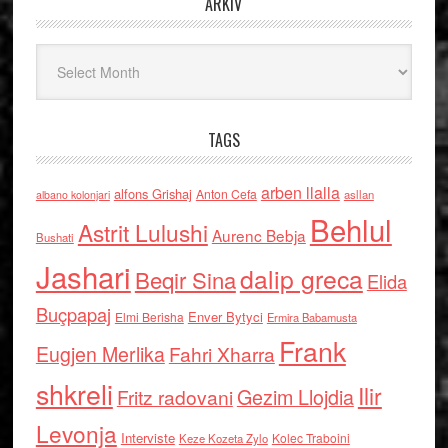
ARKIV
Arkiv
TAGS
arben llalla
alfons Grishaj
Anton Cefa
asllan
albano kolonjari
Behlul
Astrit Lulushi
Aurenc Bebja
Bushati
Jashari
dalip greca
Beqir Sina
Elida
Buçpapaj
Enver Bytyci
Elmi Berisha
Ermira Babamusta
Frank
Eugjen Merlika
Fahri Xharra
shkreli
Ilir
Gezim Llojdia
Fritz radovani
Levonja
Interviste
Kolec Traboini
Keze Kozeta Zylo