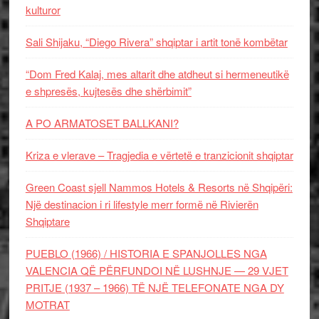
kulturor
Sali Shijaku, “Diego Rivera” shqiptar i artit tonë kombëtar
“Dom Fred Kalaj, mes altarit dhe atdheut si hermeneutikë
e shpresës, kujtesës dhe shërbimit”
A PO ARMATOSET BALLKANI?
Kriza e vlerave – Tragjedia e vërtetë e tranzicionit shqiptar
Green Coast sjell Nammos Hotels & Resorts në Shqipëri:
Një destinacion i ri lifestyle merr formë në Rivierën
Shqiptare
PUEBLO (1966) / HISTORIA E SPANJOLLES NGA
VALENCIA QË PËRFUNDOI NË LUSHNJE — 29 VJET
PRITJE (1937 – 1966) TË NJË TELEFONATE NGA DY
MOTRAT