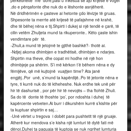
përkëdhelte me dorë,pasi u frikësua se ajo krijesë e vogël
,do e përqafonte dhe nuk do e lëshonte asnjëherë.
Në dridhërimën e çasteve ai hetonte çdo lëvizje të gruas.
Shpesonte ta merrte atë krijesë të pafajshme në krahë,
dhe të bëhej nëna e tij.Shpirti i dukej si një tendë e çarë, të
cilin vetëm Zhuljeta mund ta rikuperonte.. Këto çaste ishin
vendimtare për të.
-Zhuli,a mund të jetojmë te gjithë bashkë?- thotë ai.
-Ndjej akoma dhimbjen e tradhëtisë, dhimbjen e ndarjes.
Shpirtin ma theve, dhe copat mi hodhe në një hon
dhimbjeje pa shërim. S’i më kërkon t’ë bëhem nëna e dy
fëmijëve, që më kujtojnë vuajtjen time? Ata janë
engjëj..Por unë, s’mund ta kapërdijë..Po të jetonte nëna e
tyre, ti kurrë nuk do të ktheheshe. Nuk erdhe tek unë për
hir të dashurisë , por për hir të nevojës – tha ftohtë Zhuli.
Sa do të donte të thoshte ‘po’, por ndoshta i duhej të
kapërcente vetveten.Ai burr i dikurshëm kurrë s’kishte për
ta kuptuar shpirtin e saj…
-Unë vërtet u tregova i dobët para pushtetit të një gruaje.
Atherë kur mendova s’e kisha një lumturi të dytë fati më
dënoi.Duhej ta paguaja të kuptoja se nuk ngrihet lumturia