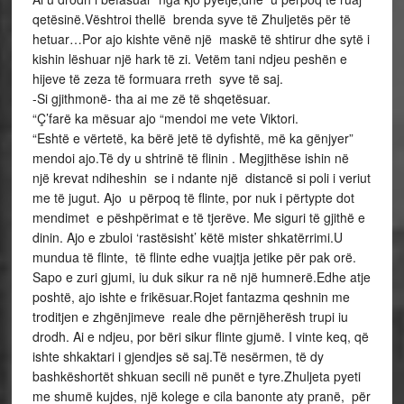
qetësinë.Vështroi thellë brenda syve të Zhuljetës për të
hetuar…Por ajo kishte vënë një maskë të shtirur dhe sytë i
kishin lëshuar një hark të zi. Vetëm tani ndjeu peshën e
hijeve të zeza të formuara rreth syve të saj.
-Si gjithmonë- tha ai me zë të shqetësuar.
“Ç’farë ka mësuar ajo “mendoi me vete Viktori.
“Eshtë e vërtetë, ka bërë jetë të dyfishtë, më ka gënjyer”
mendoi ajo.Të dy u shtrinë të flinin . Megjithëse ishin në
një krevat ndiheshin se i ndante një distancë si poli i veriut
me të jugut. Ajo u përpoq të flinte, por nuk i përtypte dot
mendimet e pëshpërimat e të tjerëve. Me siguri të gjithë e
dinin. Ajo e zbuloi ‘rastësisht’ këtë mister shkatërrimi.U
mundua të flinte, të flinte edhe vuajtja jetike për pak orë.
Sapo e zuri gjumi, iu duk sikur ra në një humnerë.Edhe atje
poshtë, ajo ishte e frikësuar.Rojet fantazma qeshnin me
troditjen e zhgënjimeve reale dhe përnjëherësh trupi iu
drodh. Ai e ndjeu, por bëri sikur flinte gjumë. I vinte keq, që
ishte shkaktari i gjendjes së saj.Të nesërmen, të dy
bashkëshortët shkuan secili në punët e tyre.Zhuljeta pyeti
me shumë kujdes, një kolege e cila banonte aty pranë, për