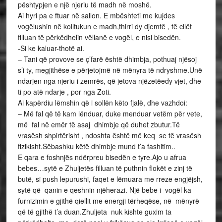
pështypjen e një njeriu të madh në moshë.
Ai hyri pa e ftuar në sallon. E mbështeti me kujdes
vogëlushin në kolltukun e madh,thirri dy djemtë , të cilët
filluan të përkëdhelin vëllanë e vogël, e nisi bisedën.
-Si ke kaluar-thotë ai.
– Tani që provove se ç’farë është dhimbja, pothuaj njësoj
s’i ty, megjithëse e përjetojmë në mënyra të ndryshme.Unë
ndarjen nga njeriu i zemrës, që jetova njëzetëedy vjet, dhe
ti po atë ndarje , por nga Zoti.
Ai kapërdiu lëmshin që i sollën këto fjalë, dhe vazhdoi:
– Më fal që të kam lënduar, duke menduar vetëm për vete,
më fal në emër të asaj dhimbje që duhet zbutur.Të
vrasësh shpirtërisht , ndoshta është më keq se të vrasësh
fizikisht.Sëbashku këtë dhimbje mund t’a fashitim..
E qara e foshnjës ndërpreu bisedën e tyre.Ajo u afrua
bebes…sytë e Zhuljetës filluan të puthnin flokët e zinj të
butë, si push lepurushi, faqet e lëmuara me rreze engjëjsh,
sytë që qanin e qeshnin njëherazi. Një bebe i vogël ka
furnizimin e gjithë qiellit me energji tërheqëse, në mënyrë
që të gjithë t’a duan.Zhuljeta nuk kishte guxim ta