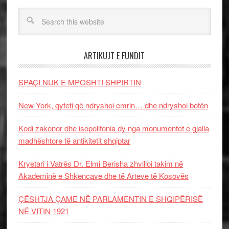
ARTIKUJT E FUNDIT
SPAÇI NUK E MPOSHTI SHPIRTIN
New York, qyteti që ndryshoi emrin… dhe ndryshoi botën
Kodi zakonor dhe isopolifonia dy nga monumentet e gjalla
madhështore të antikitetit shqiptar
Kryetari i Vatrës Dr. Elmi Berisha zhvilloi takim në
Akademinë e Shkencave dhe të Arteve të Kosovës
ÇËSHTJA ÇAME NË PARLAMENTIN E SHQIPËRISË
NË VITIN 1921