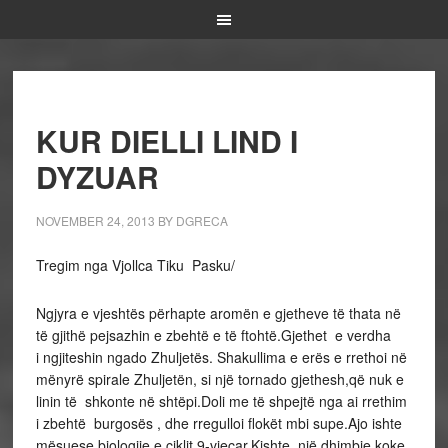
KUR DIELLI LIND I
DYZUAR
NOVEMBER 24, 2013
BY
DGRECA
Tregim nga Vjollca Tiku Pasku/
Ngjyra e vjeshtës përhapte aromën e gjetheve të thata në
të gjithë pejsazhin e zbehtë e të ftohtë.Gjethet e verdha
i ngjiteshin ngado Zhuljetës. Shakullima e erës e rrethoi në
mënyrë spirale Zhuljetën, si një tornado gjethesh,që nuk e
linin të shkonte në shtëpi.Doli me të shpejtë nga ai rrethim
i zbehtë burgosës , dhe rregulloi flokët mbi supe.Ajo ishte
mësuese biologjie e ciklit 9-vjeçar.Kishte një dhimbje koke