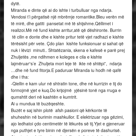
dytë.
Miranda e dinte që ai do ishte i turbulluar nga ndarja.
Vendosi t’i përgatisë një mbrëmje romantike.Bleu verën më
të mirë, dhe gatiti pansetat më të shijshme.Qëllimet i
realizoi.Më në fund kishte arritur,atë që dëshironte. Burrin
të cilin e donte dhe e kishte pritur tetë vjet radhazi e kishte
tërësisht për vete. Çdo plan kishte funksionuar si sahat që
nuk i lëvizi minuti.. Shtatëzania, skena e kafesë e parë prej
Zhuljetës ,me ndihmen e koleges e cila e kishte
lajmëruar“s’e Zhuljeta mori leje të ikte në shtëpi”, ndarja
…dhe në fund fitorja.E paduruar Miranda iu hodh në qafë
dhe i tha:
-Qiellin e kam ulur në shtratin tone, dhe në kurrizin e tij do
formojmë yjet e kuq.Do krijojmë yjësinë tonë nga rruga e
qumshtit deri në kashtën e kumtrit.
Ai u mundua të buzëqeshte.
Buzët e saj ishin plotë afsh pasioni që kërkonte të
shuheshin në burimin mashkullor. E elektrizuar nga gëzimi,
ajo ledhatoi çdo centimetër të lëkurës së tij.Yjet e gjeneruar
nga puthjet e tyre binin në djersën e poreve të dashurisë.