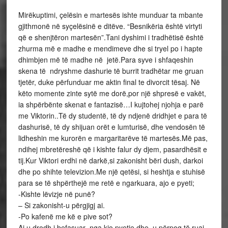
Mirëkuptimi, çelësin e martesës ishte munduar ta mbante
gjithmonë në syçelësinë e ditëve. “Besnikëria është virtyti
që e shenjtëron martesën”.Tani dyshimi i tradhëtisë është
zhurma më e madhe e mendimeve dhe si tryel po i hapte
dhimbjen më të madhe në jetë.Para syve i shfaqeshin
skena të ndryshme dashurie të burrit tradhëtar me gruan
tjetër, duke përfunduar me aktin final te divorcit tësaj. Në
këto momente zinte sytë me dorë,por një shpresë e vakët,
ia shpërbënte skenat e fantazisë…I kujtohej njohja e parë
me Viktorin..Të dy studentë, të dy ndjenë dridhjet e para të
dashurisë, të dy shijuan orët e lumturisë, dhe vendosën të
lidheshin me kurorën e margaritarëve të martesës.Më pas,
ndihej mbretëreshë që i kishte falur dy djem, pasardhësit e
tij.Kur Viktori erdhi në darkë,si zakonisht bëri dush, darkoi
dhe po shihte televizion.Me një qetësi, si heshtja e stuhisë
para se të shpërthejë me retë e ngarkuara, ajo e pyeti;
-Kishte lëvizje në punë?
– Si zakonisht-u përgjigj ai.
-Po kafenë me kë e pive sot?
Ai u drodh i befasuar nga kjo pyetje,dhe u përpoq të ruaj