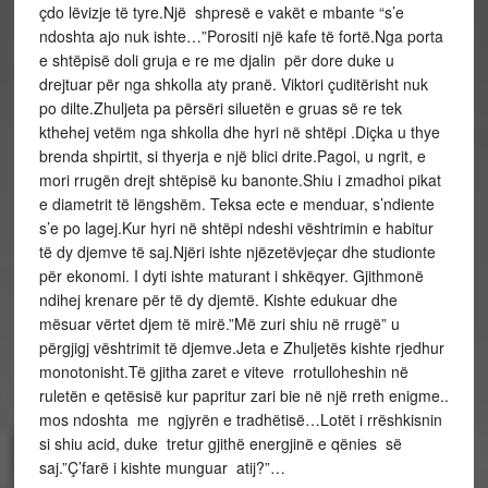
çdo lëvizje të tyre.Një shpresë e vakët e mbante “s’e
ndoshta ajo nuk ishte…”Porositi një kafe të fortë.Nga porta
e shtëpisë doli gruja e re me djalin për dore duke u
drejtuar për nga shkolla aty pranë. Viktori çuditërisht nuk
po dilte.Zhuljeta pa përsëri siluetën e gruas së re tek
kthehej vetëm nga shkolla dhe hyri në shtëpi .Diçka u thye
brenda shpirtit, si thyerja e një blici drite.Pagoi, u ngrit, e
mori rrugën drejt shtëpisë ku banonte.Shiu i zmadhoi pikat
e diametrit të lëngshëm. Teksa ecte e menduar, s’ndiente
s’e po lagej.Kur hyri në shtëpi ndeshi vështrimin e habitur
të dy djemve të saj.Njëri ishte njëzetëvjeçar dhe studionte
për ekonomi. I dyti ishte maturant i shkëqyer. Gjithmonë
ndihej krenare për të dy djemtë. Kishte edukuar dhe
mësuar vërtet djem të mirë.”Më zuri shiu në rrugë” u
përgjigj vështrimit të djemve.Jeta e Zhuljetës kishte rjedhur
monotonisht.Të gjitha zaret e viteve rrotulloheshin në
ruletën e qetësisë kur papritur zari bie në një rreth enigme..
mos ndoshta me ngjyrën e tradhëtisë…Lotët i rrëshkisnin
si shiu acid, duke tretur gjithë energjinë e qënies së
saj.”Ç’farë i kishte munguar atij?”…