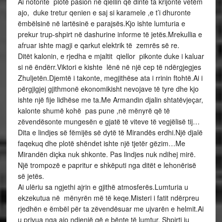
Ai notonte plotë pasion në qiellin që dinte ta krijonte vetëm
ajo, duke tretur qenien e saj si karamele ,e t’i dhuronte
ëmbëlsinë në lartësinë e parajsës.Kjo ishte lumturia e
prekur trup-shpirt në dashurine informe të jetës.Mrekullia e
afruar ishte magji e qarkut elektrik të zemrës së re.
Ditët kalonin, e rjedha e mjaltit qiellor pikonte duke i kaluar
si në ëndërr.Viktori e kishte lënë në një cep të ndërgjegjes
Zhuljetën.Djemtë i takonte, megjithëse ata i rrinin ftohtë.Ai i
përgjigjej gjithmonë ekonomikisht nevojave të tyre dhe kjo
ishte një fije lidhëse me ta.Me Armandin djalin shtatëvjeçar,
kalonte shumë kohë pas pune ,në mënyrë që të
zëvendësonte mungesën e gjatë të viteve të vegjëlisë tij…
Dita e lindjes së fëmijës së dytë të Mirandës erdhi.Një djalë
faqekuq dhe plotë shëndet ishte një tjetër gëzim…Me
Mirandën diçka nuk shkonte. Pas lindjes nuk ndihej mirë.
Një trompozë e papritur e shkëputi nga ditët e lehonërisë
së jetës.
Ai ulëriu sa ngjethi ajrin e gjithë atmosferës.Lumturia u
ekzekutua në mënyrën më të keqe.Misteri i fatit ndërpreu
rjedhën e ëmbël për ta zëvendësuar me ujvarën e helmit.Ai
u privua nga ajo ndjenjë që e bënte të lumtur. Shpirti iu