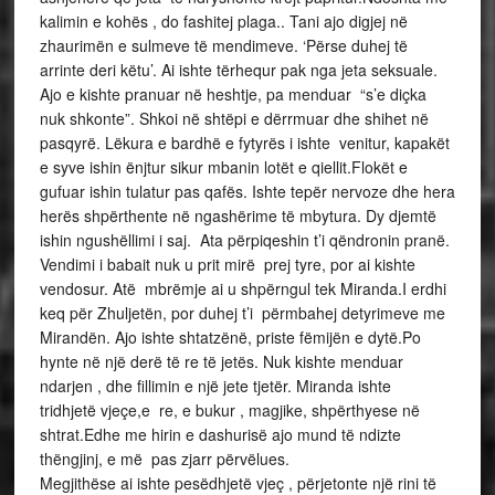
kalimin e kohës , do fashitej plaga.. Tani ajo digjej në
zhaurimën e sulmeve të mendimeve. ‘Përse duhej të
arrinte deri këtu’. Ai ishte tërhequr pak nga jeta seksuale.
Ajo e kishte pranuar në heshtje, pa menduar “s’e diçka
nuk shkonte”. Shkoi në shtëpi e dërrmuar dhe shihet në
pasqyrë. Lëkura e bardhë e fytyrës i ishte venitur, kapakët
e syve ishin ënjtur sikur mbanin lotët e qiellit.Flokët e
gufuar ishin tulatur pas qafës. Ishte tepër nervoze dhe hera
herës shpërthente në ngashërime të mbytura. Dy djemtë
ishin ngushëllimi i saj. Ata përpiqeshin t’i qëndronin pranë.
Vendimi i babait nuk u prit mirë prej tyre, por ai kishte
vendosur. Atë mbrëmje ai u shpërngul tek Miranda.I erdhi
keq për Zhuljetën, por duhej t’i përmbahej detyrimeve me
Mirandën. Ajo ishte shtatzënë, priste fëmijën e dytë.Po
hynte në një derë të re të jetës. Nuk kishte menduar
ndarjen , dhe fillimin e një jete tjetër. Miranda ishte
tridhjetë vjeçe,e re, e bukur , magjike, shpërthyese në
shtrat.Edhe me hirin e dashurisë ajo mund të ndizte
thëngjinj, e më pas zjarr përvëlues.
Megjithëse ai ishte pesëdhjetë vjeç , përjetonte një rini të