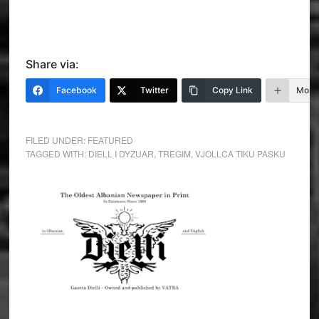
Share via:
Facebook
Twitter
Copy Link
More
FILED UNDER:
FEATURED
TAGGED WITH:
DIELL I DYZUAR
,
TREGIM
,
VJOLLCA TIKU PASKU