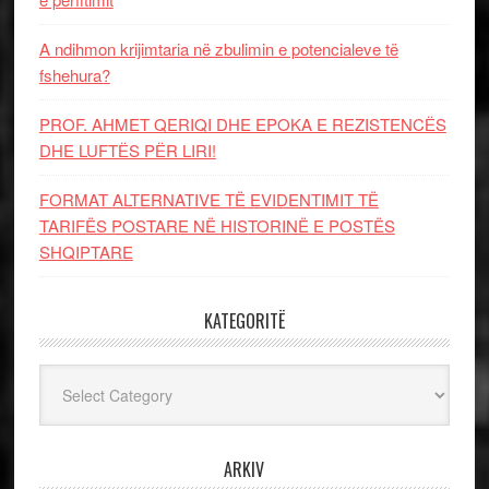
A ndihmon krijimtaria në zbulimin e potencialeve të
fshehura?
PROF. AHMET QERIQI DHE EPOKA E REZISTENCЁS
DHE LUFTЁS PЁR LIRI!
FORMAT ALTERNATIVE TË EVIDENTIMIT TË
TARIFËS POSTARE NË HISTORINË E POSTËS
SHQIPTARE
KATEGORITË
Kategoritë
ARKIV