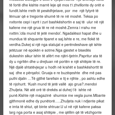
të fortë dhe kishte marrë leje që mos t‘i zhvillonte dy orët e
fundit.Ishte rreth të pesëdhjetave, por me një fytyrë të
lëmuar që e tregonte shumë të re në moshë. Teksa po
nxitonte cepi i syrit i zuri bashkëshortin e saj të ulur në një
kafene me një grua të re në moshë.Zemra i rrahu me
nxitim.’cila mund të jetë mendoi’. Ngadalësoi hapat dhe u
mundua të shquante tiparet e saj.Ishte e re, me flokë të
verdha.Dukej si një nga statujat e perëndeshave që ishte
jetëzuar në epokën e sotme.Nga gjestet e bisedës
dukeshin sikur ishin të afërt me njëri-tjetrin.Papritur ata të
dy u ngritën dhe u drejtuan në portën e një shtëpie të re.
Një djalë shtatëvjeçar u hodh në krahët e bashkëshortit të
saj dhe e përqafoi. Gruaja e re buzëqeshte dhe më pas
puthi djalin …Të gjithë farefisin e tij e njihte , po ashtu edhe
të njohurit. ‘Kush mund të jetë vallë ajo grua?.mendoi
Zhuljeta. Në atë orë të drekës ai duhej t’ë ishte në
punë.Kishte një magazinë shumice me vegla pune.Mbante
gjithmonë edhe dy punëtorë…..Zhuljeta nuk i ndjente pikat
e imta të shiut, që binte shtruar.U ul në një kafene paksa
larg nga porta e asaj shtëpie , me qëllim që të vëzhgonte