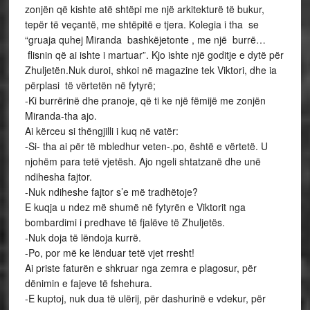
zonjën që kishte atë shtëpi me një arkitekturë të bukur,
tepër të veçantë, me shtëpitë e tjera. Kolegia i tha se
“gruaja quhej Miranda bashkëjetonte , me një burrë…
flisnin që ai ishte i martuar”. Kjo ishte një goditje e dytë për
Zhuljetën.Nuk duroi, shkoi në magazine tek Viktori, dhe ia
përplasi të vërtetën në fytyrë;
-Ki burrërinë dhe pranoje, që ti ke një fëmijë me zonjën
Miranda-tha ajo.
Ai kërceu si thëngjilli i kuq në vatër:
-Si- tha ai për të mbledhur veten-.po, është e vërtetë. U
njohëm para tetë vjetësh. Ajo ngeli shtatzanë dhe unë
ndihesha fajtor.
-Nuk ndiheshe fajtor s’e më tradhëtoje?
E kuqja u ndez më shumë në fytyrën e Viktorit nga
bombardimi i predhave të fjalëve të Zhuljetës.
-Nuk doja të lëndoja kurrë.
-Po, por më ke lënduar tetë vjet rresht!
Ai priste faturën e shkruar nga zemra e plagosur, për
dënimin e fajeve të fshehura.
-E kuptoj, nuk dua të ulërij, për dashurinë e vdekur, për