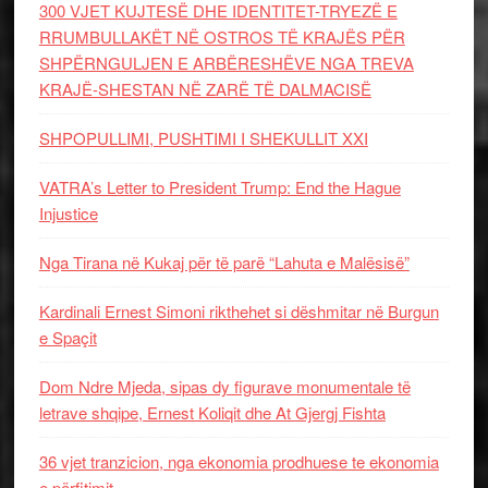
300 VJET KUJTESË DHE IDENTITET-TRYEZË E
RRUMBULLAKËT NË OSTROS TË KRAJËS PËR
SHPËRNGULJEN E ARBËRESHËVE NGA TREVA
KRAJË-SHESTAN NË ZARË TË DALMACISË
SHPOPULLIMI, PUSHTIMI I SHEKULLIT XXI
VATRA’s Letter to President Trump: End the Hague
Injustice
Nga Tirana në Kukaj për të parë “Lahuta e Malësisë”
Kardinali Ernest Simoni rikthehet si dëshmitar në Burgun
e Spaçit
Dom Ndre Mjeda, sipas dy figurave monumentale të
letrave shqipe, Ernest Koliqit dhe At Gjergj Fishta
36 vjet tranzicion, nga ekonomia prodhuese te ekonomia
e përfitimit