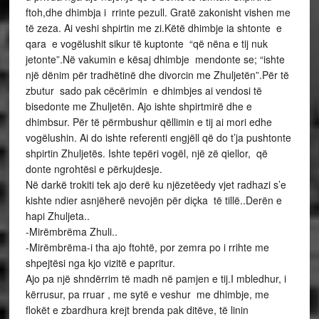
ftoh,dhe dhimbja i rrinte pezull. Gratë zakonisht vishen me
të zeza. Ai veshi shpirtin me zi.Këtë dhimbje ia shtonte e
qara e vogëlushit sikur të kuptonte “që nëna e tij nuk
jetonte”.Në vakumin e kësaj dhimbje mendonte se; “ishte
një dënim për tradhëtinë dhe divorcin me Zhuljetën”.Për të
zbutur sado pak cëcërimin e dhimbjes ai vendosi të
bisedonte me Zhuljetën. Ajo ishte shpirtmirë dhe e
dhimbsur. Për të përmbushur qëllimin e tij ai mori edhe
vogëlushin. Ai do ishte referenti engjëll që do t’ja pushtonte
shpirtin Zhuljetës. Ishte tepëri vogël, një zë qiellor, që
donte ngrohtësi e përkujdesje.
Në darkë trokiti tek ajo derë ku njëzetëedy vjet radhazi s’e
kishte ndier asnjëherë nevojën për diçka të tillë..Derën e
hapi Zhuljeta..
-Mirëmbrëma Zhuli..
-Mirëmbrëma-i tha ajo ftohtë, por zemra po i rrihte me
shpejtësi nga kjo vizitë e papritur.
Ajo pa një shndërrim të madh në pamjen e tij.I mbledhur, i
kërrusur, pa rruar , me sytë e veshur me dhimbje, me
flokët e zbardhura krejt brenda pak ditëve, të linin