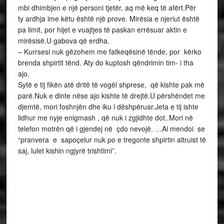
mbi dhimbjen e një personi tjetër, aq më keq të afërt.Për
ty ardhja ime këtu është një prove. Mirësia e njeriut është
pa limit, por hijet e vuajtjes të paskan errësuar aktin e
mirësisë.U gabova që erdha.
– Kurrsesi nuk gëzohem me fatkeqësinë tënde, por kërko
brenda shpirtit tënd. Aty do kuptosh qëndrimin tim- i tha
ajo.
Sytë e tij fikën atë dritë të vogël shprese, që kishte pak më
parë.Nuk e dinte nëse ajo kishte të drejtë.U përshëndet me
djemtë, mori foshnjën dhe iku i dëshpëruar.Jeta e tij ishte
lidhur me nyje enigmash , që nuk i zgjidhte dot..Mori në
telefon motrën që i gjendej në çdo nevojë. …Ai mendoi se
“pranvera e sapoçelur nuk po e tregonte shpirtin altruist të
saj, lulet kishin ngjyrë trishtimi”.