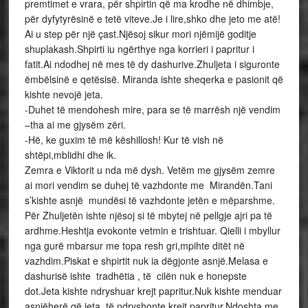
premtimet e vrara, për shpirtin që ma krodhe në dhimbje,
për dyfytyrësinë e tetë viteve.Je i lire,shko dhe jeto me atë!
Ai u step për një çast.Njësoj sikur mori njëmijë goditje
shuplakash.Shpirti iu ngërthye nga korrieri i papritur i
fatit.Ai ndodhej në mes të dy dashurive.Zhuljeta i siguronte
ëmbëlsinë e qetësisë. Miranda ishte sheqerka e pasionit që
kishte nevojë jeta.
-Duhet të mendohesh mire, para se të marrësh një vendim
–tha ai me gjysëm zëri.
-Hë, ke guxim të më këshillosh! Kur të vish në
shtëpi,mblidhi dhe ik.
Zemra e Viktorit u nda më dysh. Vetëm me gjysëm zemre
ai mori vendim se duhej të vazhdonte me Mirandën.Tani
s’kishte asnjë mundësi të vazhdonte jetën e mëparshme.
Për Zhuljetën ishte njësoj si të mbytej në pellgje ajri pa të
ardhme.Heshtja evokonte vetmin e trishtuar. Qielli i mbyllur
nga gurë mbarsur me topa resh gri,mpihte ditët në
vazhdim.Piskat e shpirtit nuk ia dëgjonte asnjë.Melasa e
dashurisë ishte tradhëtia , të cilën nuk e honepste
dot.Jeta kishte ndryshuar krejt papritur.Nuk kishte menduar
asnjëherë që jeta të ndryshonte krejt papritur.Ndoshta me