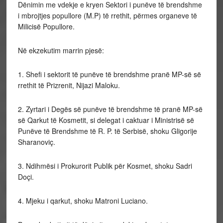
Dënimin me vdekje e kryen Sektori i punëve të brendshme
i mbrojtjes popullore (M.P) të rrethit, përmes organeve të
Milicisë Popullore.
Në ekzekutim marrin pjesë:
1. Shefi i sektorit të punëve të brendshme pranë MP-së së
rrethit të Prizrenit, Nijazi Maloku.
2. Zyrtari i Degës së punëve të brendshme të pranë MP-së
së Qarkut të Kosmetit, si delegat i caktuar i Ministrisë së
Punëve të Brendshme të R. P. të Serbisë, shoku Gligorije
Sharanoviç.
3. Ndihmësi i Prokurorit Publik për Kosmet, shoku Sadri
Doçi.
4. Mjeku i qarkut, shoku Matroni Luciano.