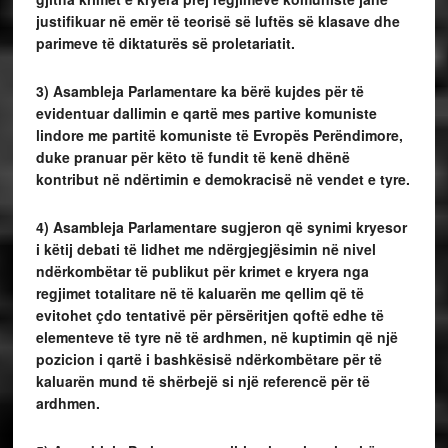
justifikuar në emër të teorisë së luftës së klasave dhe
parimeve të diktaturës së proletariatit.
3) Asambleja Parlamentare ka bërë kujdes për të
evidentuar dallimin e qartë mes partive komuniste
lindore me partitë komuniste të Evropës Perëndimore,
duke pranuar për këto të fundit të kenë dhënë
kontribut në ndërtimin e demokracisë në vendet e tyre.
4) Asambleja Parlamentare sugjeron që synimi kryesor
i këtij debati të lidhet me ndërgjegjësimin në nivel
ndërkombëtar të publikut për krimet e kryera nga
regjimet totalitare në të kaluarën me qellim që të
evitohet çdo tentativë për përsëritjen qoftë edhe të
elementeve të tyre në të ardhmen, në kuptimin që një
pozicion i qartë i bashkësisë ndërkombëtare për të
kaluarën mund të shërbejë si një referencë për të
ardhmen.