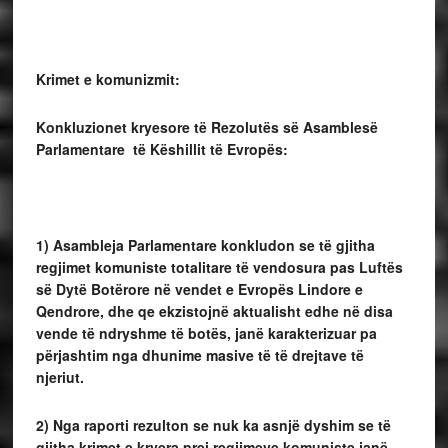
Krimet e komunizmit:
Konkluzionet kryesore të Rezolutës së Asamblesë
Parlamentare të Këshillit të Evropës:
1) Asambleja Parlamentare konkludon se të gjitha
regjimet komuniste totalitare të vendosura pas Luftës
së Dytë Botërore në vendet e Evropës Lindore e
Qendrore, dhe qe ekzistojnë aktualisht edhe në disa
vende të ndryshme të botës, janë karakterizuar pa
përjashtim nga dhunime masive të të drejtave të
njeriut.
2) Nga raporti rezulton se nuk ka asnjë dyshim se të
gjitha krimet e kryera prej regjimeve komuniste janë