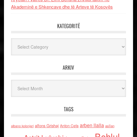
Akademinë e Shkencave dhe të Arteve të Kosovës
KATEGORITË
Kategoritë
ARKIV
Arkiv
TAGS
arben llalla
alfons Grishaj
Anton Cefa
asllan
albano kolonjari
Behlul