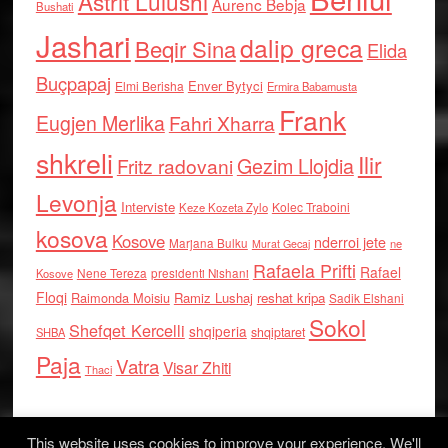
Astrit Lulushi
Aurenc Bebja
Bushati
Jashari
dalip greca
Beqir Sina
Elida
Buçpapaj
Enver Bytyci
Elmi Berisha
Ermira Babamusta
Frank
Eugjen Merlika
Fahri Xharra
shkreli
Ilir
Gezim Llojdia
Fritz radovani
Levonja
Interviste
Kolec Traboini
Keze Kozeta Zylo
kosova
Kosove
nderroi jete
Marjana Bulku
ne
Murat Gecaj
Rafaela Prifti
Rafael
Nene Tereza
Kosove
presidenti Nishani
Floqi
Raimonda Moisiu
Ramiz Lushaj
reshat kripa
Sadik Elshani
Sokol
Shefqet Kercelli
shqiperia
shqiptaret
SHBA
Paja
Vatra
Visar Zhiti
Thaci
This website uses cookies to improve your experience. We'll