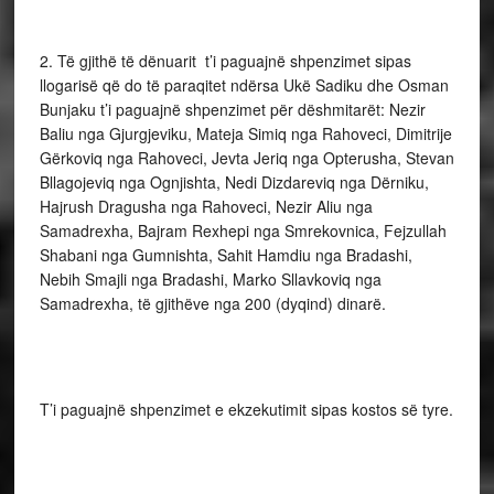
2. Të gjithë të dënuarit t’i paguajnë shpenzimet sipas
llogarisë që do të paraqitet ndërsa Ukë Sadiku dhe Osman
Bunjaku t’i paguajnë shpenzimet për dëshmitarët: Nezir
Baliu nga Gjurgjeviku, Mateja Simiq nga Rahoveci, Dimitrije
Gërkoviq nga Rahoveci, Jevta Jeriq nga Opterusha, Stevan
Bllagojeviq nga Ognjishta, Nedi Dizdareviq nga Dërniku,
Hajrush Dragusha nga Rahoveci, Nezir Aliu nga
Samadrexha, Bajram Rexhepi nga Smrekovnica, Fejzullah
Shabani nga Gumnishta, Sahit Hamdiu nga Bradashi,
Nebih Smajli nga Bradashi, Marko Sllavkoviq nga
Samadrexha, të gjithëve nga 200 (dyqind) dinarë.
T’i paguajnë shpenzimet e ek­ze­kutimit sipas kostos së tyre.