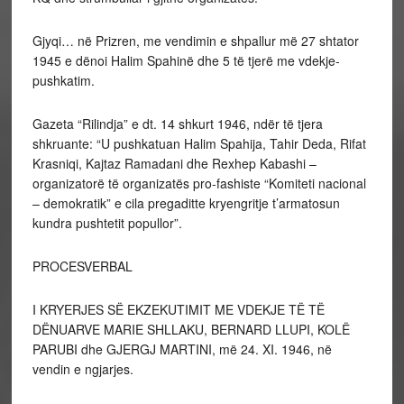
Gjyqi… në Prizren, me vendimin e shpallur më 27 shtator
1945 e dënoi Halim Spahinë dhe 5 të tjerë me vdekje-
pushkatim.
Gazeta “Rilindja” e dt. 14 shkurt 1946, ndër të tjera
shkruante: “U pushkatuan Halim Spahija, Tahir Deda, Rifat
Krasniqi, Kajtaz Ramadani dhe Rexhep Kabashi –
organizatorë të organizatës pro-fashiste “Komiteti nacional
– demokratik” e cila pregaditte kryengritje t’armatosun
kundra pushtetit popullor”.
PROCESVERBAL
I KRYERJES SË EKZEKUTIMIT ME VDEKJE TË TË
DËNUAR­VE MARIE SHLLAKU, BERNARD LLU­­PI, KOLË
PARUBI dhe GJERGJ MARTINI, më 24. XI. 1946, në
vendin e ngjarjes.