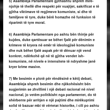
5) Asambleja Parlamen­tare gjithashtu shpreh mirë­
njohje të thellë dhe respekt për vuajtjet, sakrificat e të
gjitha viktimave të regjimeve komuniste, si dhe të
familjeve të tyre, duke bërë homazhe në funksion të
riparimit të tyre moral.
6) Asambleja Parlamentare po ashtu bën thirrje për
kujdes, duke qartësuar se bëhet fjalë për dënimin e
krimeve të kryera në emër të ideologjisë komuniste
dhe nuk bëhet fjalë aspak për të dënuar një vend
konkret, ndërkohë që në të gjitha vendet ish-
komuniste, në nivele e intensitete të ndryshme janë
kryer krime masive.
7) Me besimin e plotë për rëndësinë e këtij debati,
Asambleja shpreh besimin dhe njëkohësisht bën
sugjerimin se zhvillimi i një debati racional në nivel
nacional, jo vetëm politikisht nga parlamentet, do të
shërbente për arritjen e një pajtimi dhe mirëkuptimi
solid të bazuar mbi të vërtetat historike, i cili po ashtu