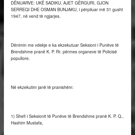
DËNUARVE: UKË SADIKU, AJET GËRGURI, GJON
SERREQI DHE OSMAN BUNJAKU, i përpiluar më 31 gusht
1947, në vend të ngjarjes.
Dënimin me vdekje e ka ekzekutuar Seksioni i Punëve të
Brendshme pranë K. P. Rr. përmes organeve të Policisë
popullore.
Në ekzekutim janë të pranishëm:
1) Shefi i Seksionit të Punëve të Bre­ndshme pranë K. P. Q.,
Hashim Mustafa,