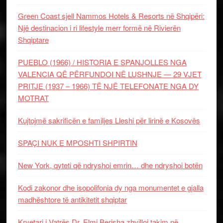
Green Coast sjell Nammos Hotels & Resorts në Shqipëri:
Një destinacion i ri lifestyle merr formë në Rivierën
Shqiptare
PUEBLO (1966) / HISTORIA E SPANJOLLES NGA
VALENCIA QË PËRFUNDOI NË LUSHNJE — 29 VJET
PRITJE (1937 – 1966) TË NJË TELEFONATE NGA DY
MOTRAT
Kujtojmë sakrificën e familjes Lleshi për lirinë e Kosovës
SPAÇI NUK E MPOSHTI SHPIRTIN
New York, qyteti që ndryshoi emrin… dhe ndryshoi botën
Kodi zakonor dhe isopolifonia dy nga monumentet e gjalla
madhështore të antikitetit shqiptar
Kryetari i Vatrës Dr. Elmi Berisha zhvilloi takim në