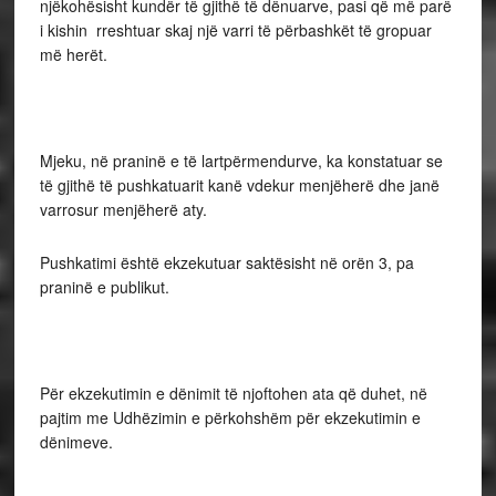
njëkohësisht kundër të gjithë të dënuarve, pasi që më parë
i kishin rreshtuar skaj një varri të përbashkët të gropuar
më herët.
Mjeku, në praninë e të lartpërmendurve, ka konstatuar se
të gjithë të pushkatuarit kanë vdekur menjëherë dhe janë
varrosur menjëherë aty.
Pushkatimi është ekzekutuar saktësisht në orën 3, pa
praninë e publikut.
Për ekzekutimin e dënimit të njoftohen ata që duhet, në
pajtim me Udhëzimin e përkohshëm për ekzekutimin e
dënimeve.