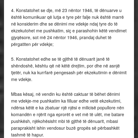
4. Konstatohet se dje, më 23 nëntor 1946, të dënuarve u
është komunikuar që lutja e tyre për falje nuk është marrë
në konsiderim dhe se dënimi me vdekje ndaj tyre do të
ekzekutohet me pushkatim, siç e parashohin këtë vendimet
gjyqësore, sot më 24 nëntor 1946, prandaj duhet të
përgatiten për vdekje;
5. Konstatohet edhe se të gjithë të dënuarit janë të
shëndoshë, kështu që në këtë drejtim, por dhe në asnjë
tjetër, nuk ka kurrfarë pengesash për ekzekutimin e dënimit
me vdekje.
Mbas kësaj, në vendin ku është caktuar të bëhet dënimi
me vdekje-me pushkatim ka filluar edhe vetë ekzekutimi,
ndërsa këtë e ka zbatuar një njësi e milicisë popullore nën
komandën e njërit nga eprorët e vet më të ulët, me batare
pushkësh, njëkohësisht mbi të gjithë të dënuarit, mbasi
paraprakisht ishin vendosur buzë gropës së përbashkët
tashmë të hapur.