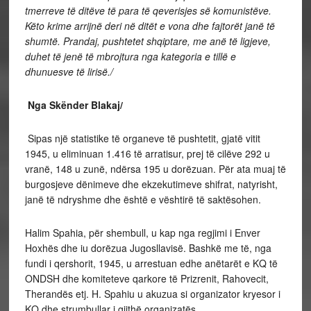
tmerreve të ditëve të para të qeverisjes së komunistëve.
Këto krime arrijnë deri në ditët e vona dhe fajtorët janë
të
shumtë. Prandaj, pushtetet shqiptare, me anë të ligjeve,
duhet të jenë të mbrojtura nga kategoria e tillë e
dhunuesve të lirisë./
Nga Skënder Blakaj/
Sipas një statistike të organeve të pushtetit, gjatë vitit
1945, u eliminuan 1.416 të arratisur, prej të cilëve 292 u
vranë, 148 u zunë, ndërsa 195 u dorëzuan. Për ata muaj të
burgosjeve dënimeve dhe ekzekutimeve shifrat, natyrisht,
janë të ndryshme dhe është e vështirë të saktësohen.
Halim Spahia, për shembull, u kap nga regjimi i Enver
Hoxhës dhe iu dorëzua Jugosllavisë. Bashkë me të, nga
fundi i qershorit, 1945, u arrestuan edhe anëtarët e KQ të
ONDSH dhe komiteteve qarkore të Prizrenit, Rahovecit,
Therandës etj. H. Spahiu u akuzua si organizator kryesor i
KQ dhe strumbullar i gjithë organizatës.