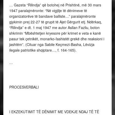
… Gazeta “Rilindja” që botohej në Prishtinë, më 30 mars
1947 paralajmëronte: “Në vigjilje të dënimeve të
organizatorëve të bandave ba­llis­te…” paralajmëronte
gjykimin prej 22-27 të grupit të Ajet Gërgurit etj. Ndërkaq,
“Ri­lindja” e dt. 1 maj 1947 me autor Asllan Fazliu, boton
shkrimin “Mbështetjen kryesore për krimet e veta e kanë
pasur tek çetnikët, monarko-fashistët grekë dhe reaksioni i
jashtëm”. (Cituar nga Sabile Keçmezi-Basha, Lëvizja
ilegale patriotike shqiptare…, f. 164-165).
…
PROCESVERBALI
I EKZEKUTIMIT TË DËNIMIT ME VDEKJE NDAJ TË TË