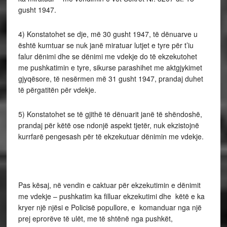
gusht 1947.
4) Konstatohet se dje, më 30 gusht 1947, të dënuarve u
është kumtuar se nuk janë miratuar lutjet e tyre për t’iu
falur dënimi dhe se dënimi me vdekje do të ekzekutohet
me pushkatimin e tyre, sikurse parashihet me aktgjykimet
gjyqësore, të nesërmen më 31 gusht 1947, prandaj duhet
të përgatitën për vdekje.
5) Konstatohet se të gjithë të dënuarit janë të shëndoshë,
pran­daj për këtë ose ndonjë aspekt tjetër, nuk ekzistojnë
kurrfarë pengesash për të ekzekutuar dënimin me vdekje.
Pas kësaj, në vendin e caktuar për ekzekutimin e dënimit
me vdekje – pushkatim ka filluar ekzekutimi dhe këtë e ka
kryer një njësi e Policisë popullore, e komanduar nga një
prej eprorëve të ulët, me të shtënë nga pushkët,