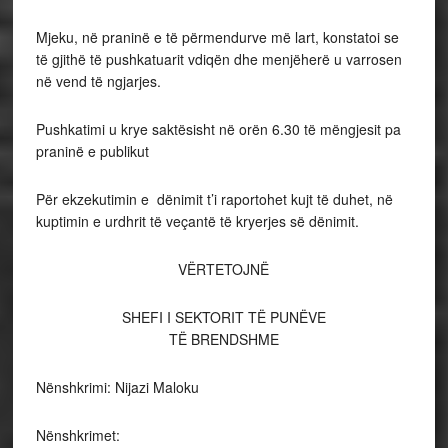
Mjeku, në praninë e të përmendurve më lart, konstatoi se
të gjithë të pushkatuarit vdiqën dhe menjëherë u varrosen
në vend të ngjarjes.
Pushkatimi u krye saktësisht në orën 6.30 të mëngjesit pa
praninë e publikut
Për ekzekutimin e dënimit t’i raportohet kujt të duhet, në
kuptimin e urdhrit të veçantë të kryerjes së dënimit.
VËRTETOJNË
SHEFI I SEKTORIT TË PUNËVE
TË BRENDSHME
Nënshkrimi: Nijazi Maloku
Nënshkrimet: