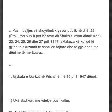
…Pas mbajtjes së shqyrtimit kryesor publik në ditët 22,
(Prokurori pub­lik për Kosovë Ali Shukrija lexon Aktakuzën)
23, 24, 25, 26 dhe 27 prill 1947, aktakuza kërkoi që të
gjithë të akuzuarit të shpallën fajtorë dhe të gjykohen me
dënime të merituara…
…
1. Gjykata e Qarkut në Prishtinë më 30 prill 1947 dënoi:
1) Ukë Sadikun, me vdekje-pushkatim,