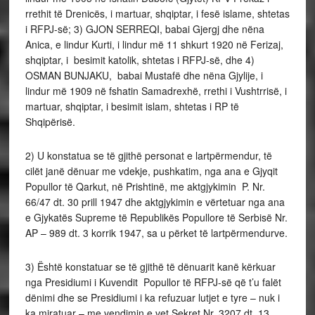
rrethit të Drenicës, i martuar, shqiptar, i fesë islame, shtetas
i RFPJ-së; 3) GJON SERREQI, babai Gjergj dhe nëna
Anica, e lindur Kurti, i lindur më 11 shkurt 1920 në Ferizaj,
shqiptar, i besimit katolik, shtetas i RFPJ-së, dhe 4)
OSMAN BUNJAKU, babai Mustafë dhe nëna Gjylije, i
lindur më 1909 në fshatin Samadrexhë, rrethi i Vushtrrisë, i
martuar, shqiptar, i besimit islam, shtetas i RP të
Shqipërisë.
2) U konstatua se të gjithë personat e lartpërmendur, të
cilët janë dënuar me vdekje, pushkatim, nga ana e Gjyqit
Popullor të Qarkut, në Prishtinë, me aktgjykimin P. Nr.
66/47 dt. 30 prill 1947 dhe aktgjykimin e vërtetuar nga ana
e Gjykatës Supreme të Republikës Popullore të Serbisë Nr.
AP – 989 dt. 3 korrik 1947, sa u përket të lartpërmendurve.
3) Është konstatuar se të gjithë të dënuarit kanë kërkuar
nga Presidiumi i Kuvendit Popullor të RFPJ-së që t’u falët
dënimi dhe se Presidiumi i ka refuzuar lutjet e tyre – nuk i
ka miratuar – me vendimin e vet Sekret Nr. 3207 dt. 13