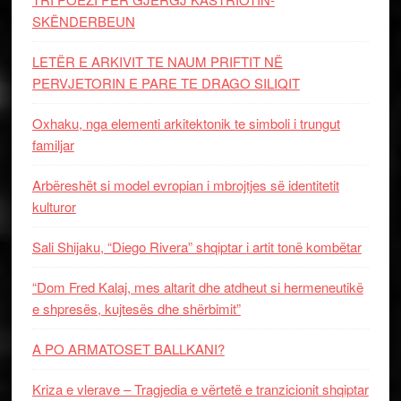
SKËNDERBEUN
LETËR E ARKIVIT TE NAUM PRIFTIT NË
PERVJETORIN E PARE TE DRAGO SILIQIT
Oxhaku, nga elementi arkitektonik te simboli i trungut
familjar
Arbëreshët si model evropian i mbrojtjes së identitetit
kulturor
Sali Shijaku, “Diego Rivera” shqiptar i artit tonë kombëtar
“Dom Fred Kalaj, mes altarit dhe atdheut si hermeneutikë
e shpresës, kujtesës dhe shërbimit”
A PO ARMATOSET BALLKANI?
Kriza e vlerave – Tragjedia e vërtetë e tranzicionit shqiptar