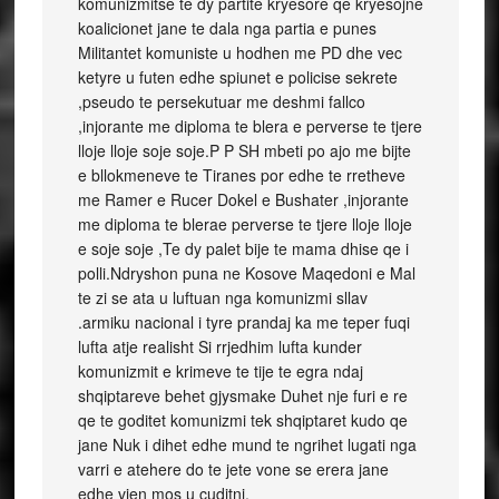
komunizmitse te dy partite kryesore qe kryesojne
koalicionet jane te dala nga partia e punes
Militantet komuniste u hodhen me PD dhe vec
ketyre u futen edhe spiunet e policise sekrete
,pseudo te persekutuar me deshmi fallco
,injorante me diploma te blera e perverse te tjere
lloje lloje soje soje.P P SH mbeti po ajo me bijte
e bllokmeneve te Tiranes por edhe te rretheve
me Ramer e Rucer Dokel e Bushater ,injorante
me diploma te blerae perverse te tjere lloje lloje
e soje soje ,Te dy palet bije te mama dhise qe i
polli.Ndryshon puna ne Kosove Maqedoni e Mal
te zi se ata u luftuan nga komunizmi sllav
.armiku nacional i tyre prandaj ka me teper fuqi
lufta atje realisht Si rrjedhim lufta kunder
komunizmit e krimeve te tije te egra ndaj
shqiptareve behet gjysmake Duhet nje furi e re
qe te goditet komunizmi tek shqiptaret kudo qe
jane Nuk i dihet edhe mund te ngrihet lugati nga
varri e atehere do te jete vone se erera jane
edhe vjen mos u cuditni.