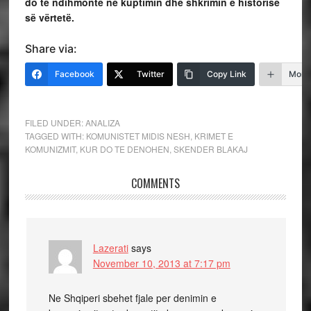
do të ndihmonte në kuptimin dhe shkrimin e historisë
së vërtetë.
Share via:
Facebook
Twitter
Copy Link
More
FILED UNDER:
ANALIZA
TAGGED WITH:
KOMUNISTET MIDIS NESH
,
KRIMET E
KOMUNIZMIT
,
KUR DO TE DENOHEN
,
SKENDER BLAKAJ
COMMENTS
Lazerati
says
November 10, 2013 at 7:17 pm
Ne Shqiperi sbehet fjale per denimin e