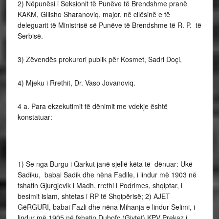
2) Nëpunësi i Seksionit të Punëve të Brendshme pranë
KAKM, Gllisho Sharanoviq, major, në cilësinë e të
deleguarit të Ministrisë së Punëve të Brendshme të R. P. të
Serbisë.
3) Zëvendës prokurori publik për Kosmet, Sadri Doçi,
4) Mjeku i Rrethit, Dr. Vaso Jovanoviq.
4 a. Para ekzekutimit të dënimit me vdekje është
konstatuar:
1) Se nga Burgu i Qarkut janë sjellë këta të dënuar: Ukë
Sadiku, babai Sadik dhe nëna Fadile, i lindur më 1903 në
fshatin Gjurgjevik i Madh, rrethi i Podrimes, shqiptar, i
besimit islam, shtetas i RP të Shqipërisë; 2) AJET
GëRGURI, babai Fazli dhe nëna Mihanja e lindur Selimi, i
lindur më 1905 në fshatin Dubofc (Gjytet) KPV Prekaz i