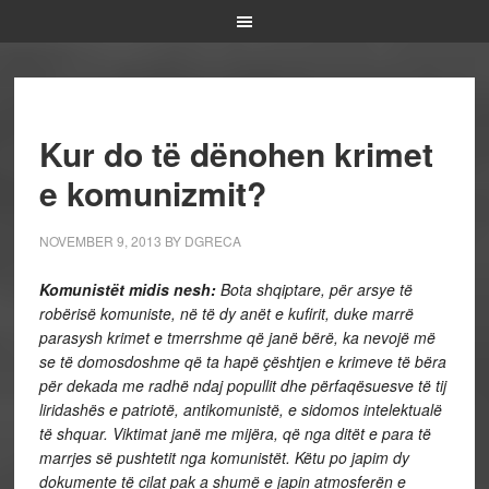
Kur do të dënohen krimet
e komunizmit?
NOVEMBER 9, 2013
BY
DGRECA
Komunistët midis nesh:
Bota shqiptare, për arsye të
robërisë komuniste, në të dy anët e kufirit, duke marrë
parasysh krimet e tmerrshme që janë bërë, ka nevojë më
se të domosdoshme që ta hapë çështjen e krimeve të bëra
për dekada me radhë ndaj popullit dhe përfaqësuesve të tij
liridashës e patriotë, antikomunistë, e sidomos intelektualë
të shquar. Viktimat janë me mijëra, që nga ditët e para të
marrjes së pushtetit nga komunistët. Këtu po japim dy
dokumente të cilat pak a shumë e japin atmosferën e