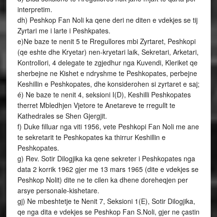
interpretim.
dh) Peshkop Fan Noli ka qene deri ne diten e vdekjes se tij
Zyrtari me i larte i Peshkpates.
e)Ne baze te nenit 5 te Rregullores mbi Zyrtaret, Peshkopi
(qe eshte dhe Kryetar) nen-kryetari laik, Sekretari, Arketari,
Kontrollori, 4 delegate te zgjedhur nga Kuvendi, Kleriket qe
sherbejne ne Kishet e ndryshme te Peshkopates, perbejne
Keshillin e Peshkopates, dhe konsiderohen si zyrtaret e saj;
é) Ne baze te nenit 4, seksioni I(D), Keshilli Peshkopates
therret Mbledhjen Vjetore te Anetareve te rregullt te
Kathedrales se Shen Gjergjit.
f) Duke filluar nga viti 1956, vete Peshkopi Fan Noli me ane
te sekretarit te Peshkopates ka thirrur Keshillin e
Peshkopates.
g) Rev. Sotir Dilogjika ka qene sekreter i Peshkopates nga
data 2 korrik 1962 gjer me 13 mars 1965 (dite e vdekjes se
Peshkop Nolit) dite ne te cilen ka dhene doreheqjen per
arsye personale-kishetare.
gj) Ne mbeshtetje te Nenit 7, Seksioni 1(E), Sotir Dilogjika,
qe nga dita e vdekjes se Peshkop Fan S.Noli, gjer ne çastin