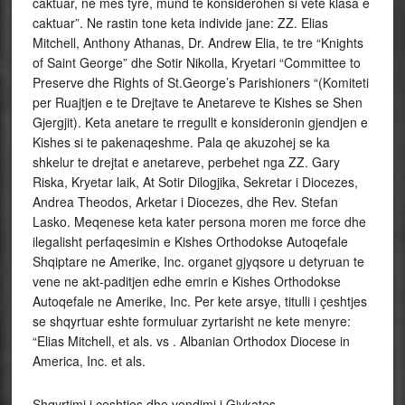
caktuar, ne mes tyre, mund te konsiderohen si vete klasa e
caktuar”. Ne rastin tone keta individe jane: ZZ. Elias
Mitchell, Anthony Athanas, Dr. Andrew Elia, te tre “Knights
of Saint George” dhe Sotir Nikolla, Kryetari “Committee to
Preserve dhe Rights of St.George’s Parishioners “(Komiteti
per Ruajtjen e te Drejtave te Anetareve te Kishes se Shen
Gjergjit). Keta anetare te rregullt e konsideronin gjendjen e
Kishes si te pakenaqeshme. Pala qe akuzohej se ka
shkelur te drejtat e anetareve, perbehet nga ZZ. Gary
Riska, Kryetar laik, At Sotir Dilogjika, Sekretar i Diocezes,
Andrea Theodos, Arketar i Diocezes, dhe Rev. Stefan
Lasko. Meqenese keta kater persona moren me force dhe
ilegalisht perfaqesimin e Kishes Orthodokse Autoqefale
Shqiptare ne Amerike, Inc. organet gjyqsore u detyruan te
vene ne akt-paditjen edhe emrin e Kishes Orthodokse
Autoqefale ne Amerike, Inc. Per kete arsye, titulli i çeshtjes
se shqyrtuar eshte formuluar zyrtarisht ne kete menyre:
“Elias Mitchell, et als. vs . Albanian Orthodox Diocese in
America, Inc. et als.
Shqyrtimi i çeshtjes dhe vendimi i Gjykates