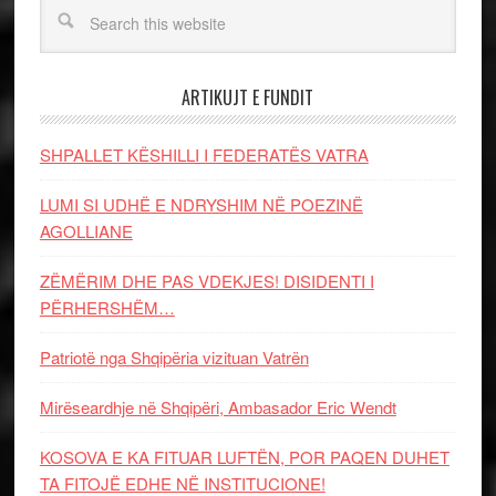
ARTIKUJT E FUNDIT
SHPALLET KËSHILLI I FEDERATËS VATRA
LUMI SI UDHË E NDRYSHIM NË POEZINË
AGOLLIANE
ZËMËRIM DHE PAS VDEKJES! DISIDENTI I
PËRHERSHËM…
Patriotë nga Shqipëria vizituan Vatrën
Mirëseardhje në Shqipëri, Ambasador Eric Wendt
KOSOVA E KA FITUAR LUFTËN, POR PAQEN DUHET
TA FITOJË EDHE NË INSTITUCIONE!