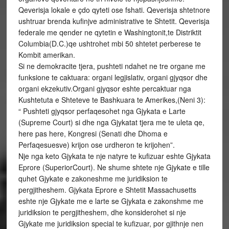
Qeverisja lokale e çdo qyteti ose fshati. Qeverisja shtetnore
ushtruar brenda kufinjve administrative te Shtetit. Qeverisja
federale me qender ne qytetin e Washingtonit,te Distriktit
Columbia(D.C.)qe ushtrohet mbi 50 shtetet perberese te
Kombit amerikan.
Si ne demokracite tjera, pushteti ndahet ne tre organe me
funksione te caktuara: organi legjislativ, organi gjyqsor dhe
organi ekzekutiv.Organi gjyqsor eshte percaktuar nga
Kushtetuta e Shteteve te Bashkuara te Amerikes,(Neni 3):
“ Pushteti gjyqsor perfaqesohet nga Gjykata e Larte
(Supreme Court) si dhe nga Gjykatat tjera me te uleta qe,
here pas here, Kongresi (Senati dhe Dhoma e
Perfaqesuesve) krijon ose urdheron te krijohen”.
Nje nga keto Gjykata te nje natyre te kufizuar eshte Gjykata
Eprore (SuperiorCourt). Ne shume shtete nje Gjykate e tille
quhet Gjykate e zakoneshme me juridiksion te
pergjitheshem. Gjykata Eprore e Shtetit Massachusetts
eshte nje Gjykate me e larte se Gjykata e zakonshme me
juridiksion te pergjitheshem, dhe konsiderohet si nje
Gjykate me juridiksion special te kufizuar, por gjithnje nen