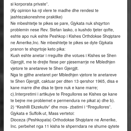
si korporata private”.
(Ky opinion ka nji vlere te madhe dhe rendesi te
jashtezakoneshme praktike)
Ne mbeshtetje te pikes se pare, Gjykata nuk shqyrton
problemin nese Rev. Stefan lasko, o kushdo tjeter qofte,
eshte apo nuk eshte Peshkop i Kishes Orthdokse Shqiptare
ne Amerike,Inc. Ne mbeshtetje te pikes se dyte Gjykata
pranon te shqyrtoje keto pika:
Kush eshte anetar i rregullte dhe votues i Kishes se Shen
Gjergjit, me te drejte ftese per pjesemarrje ne Mbledhjen
vjetore te anetareve te Shen Gjergjit.
Nga te gjithe anetaret per Mbledhjen vjetore te anetareve
te Shen Gjergjit, caktuar per diten 13 qershor 1965, disa e
kane marre dhe disa te tjere nuk e kane marre;
c).Interpretimi i artikujve te Rregullores se Kishes qe kane
te bejne me problemet e permendura ne pikat a) dhe b).
2) “Keshilli Ekzekutiv” dhe mos- zbatimi i “Rregullores”.
Gjykata e Suffolk-ut, Mass vertetoi:
Dioceza (Peshkopata) Orthodokse Shqiptare ne Amerike,
Inc. perbehet nga 11 kisha te shperndara ne shume qytete