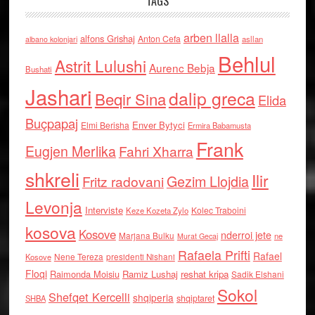
TAGS
arben llalla
alfons Grishaj
Anton Cefa
asllan
albano kolonjari
Behlul
Astrit Lulushi
Aurenc Bebja
Bushati
Jashari
dalip greca
Beqir Sina
Elida
Buçpapaj
Enver Bytyci
Elmi Berisha
Ermira Babamusta
Frank
Eugjen Merlika
Fahri Xharra
shkreli
Ilir
Gezim Llojdia
Fritz radovani
Levonja
Interviste
Kolec Traboini
Keze Kozeta Zylo
kosova
Kosove
nderroi jete
Marjana Bulku
ne
Murat Gecaj
Rafaela Prifti
Rafael
Nene Tereza
Kosove
presidenti Nishani
Floqi
Raimonda Moisiu
Ramiz Lushaj
reshat kripa
Sadik Elshani
Sokol
Shefqet Kercelli
shqiperia
shqiptaret
SHBA