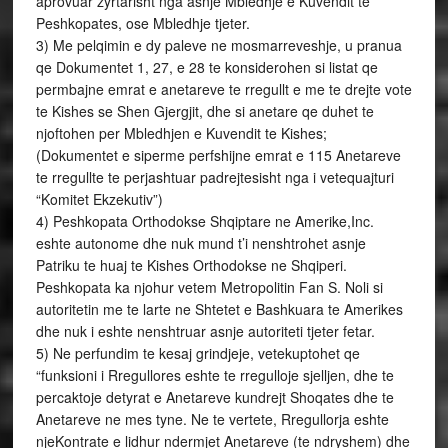
aprovuar zyrtarisht nga asnje Mbledhje e Kuvendit te
Peshkopates, ose Mbledhje tjeter.
3) Me pelqimin e dy paleve ne mosmarreveshje, u pranua
qe Dokumentet 1, 27, e 28 te konsiderohen si listat qe
permbajne emrat e anetareve te rregullt e me te drejte vote
te Kishes se Shen Gjergjit, dhe si anetare qe duhet te
njoftohen per Mbledhjen e Kuvendit te Kishes;
(Dokumentet e siperme perfshijne emrat e 115 Anetareve
te rregullte te perjashtuar padrejtesisht nga i vetequajturi
“Komitet Ekzekutiv”)
4) Peshkopata Orthodokse Shqiptare ne Amerike,Inc.
eshte autonome dhe nuk mund t’i nenshtrohet asnje
Patriku te huaj te Kishes Orthodokse ne Shqiperi.
Peshkopata ka njohur vetem Metropolitin Fan S. Noli si
autoritetin me te larte ne Shtetet e Bashkuara te Amerikes
dhe nuk i eshte nenshtruar asnje autoriteti tjeter fetar.
5) Ne perfundim te kesaj grindjeje, vetekuptohet qe
“funksioni i Rregullores eshte te rregulloje sjelljen, dhe te
percaktoje detyrat e Anetareve kundrejt Shoqates dhe te
Anetareve ne mes tyne. Ne te vertete, Rregullorja eshte
njeKontrate e lidhur ndermjet Anetareve (te ndryshem) dhe