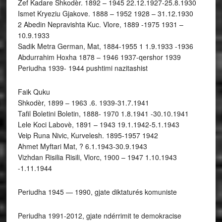
Zef Kadare Shkodèr. 1892 – 1945 22.12.1927-25.8.1930
Ismet Kryeziu Gjakove. 1888 – 1952 1928 – 31.12.1930
2 Abedin Nepravishta Kuc. Vlore, 1889 -1975 1931 –
10.9.1933
Sadik Metra German, Mat, 1884-1955 1 1.9.1933 -1936
Abdurrahim Hoxha 1878 – 1946 1937-qershor 1939
Periudha 1939- 1944 pushtimi nazitashist
Faik Quku
Shkodèr, 1899 – 1963 .6. 1939-31.7.1941
Tafil Boletini Boletin, 1888- 1970 1.8.1941 -30.10.1941
Lele Koci Labovè, 1891 – 1943 19.1.1942-5.1.1943
Veip Runa Nivic, Kurvelesh. 1895-1957 1942
Ahmet Myftari Mat, ? 6.1.1943-30.9.1943
Vizhdan Risilia Risili, Vlorc, 1900 – 1947 1.10.1943
-1.11.1944
Periudha 1945 — 1990, gjate diktaturés komuniste
Periudha 1991-2012, gjate ndérrimit te demokracise