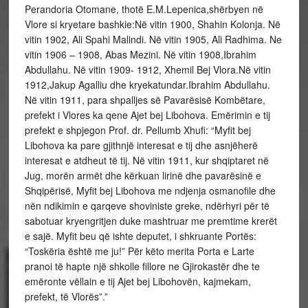
Perandoria Otomane, thotë E.M.Lepenica,shërbyen në
Vlore si kryetare bashkie:Në vitin 1900, Shahin Kolonja. Në
vitin 1902, Ali Spahi Malindi. Në vitin 1905, Ali Radhima. Ne
vitin 1906 – 1908, Abas Mezini. Në vitin 1908,Ibrahim
Abdullahu. Në vitin 1909- 1912, Xhemil Bej Vlora.Në vitin
1912,Jakup Agalliu dhe kryekatundar.Ibrahim Abdullahu.
Në vitin 1911, para shpalljes së Pavarësisë Kombëtare,
prefekt i Vlores ka qene Ajet bej Libohova. Emërimin e tij
prefekt e shpjegon Prof. dr. Pellumb Xhufi: “Myfit bej
Libohova ka pare gjithnjë interesat e tij dhe asnjëherë
interesat e atdheut të tij. Në vitin 1911, kur shqiptaret në
Jug, morën armët dhe kërkuan lirinë dhe pavarësinë e
Shqipërisë, Myfit bej Libohova me ndjenja osmanofile dhe
nën ndikimin e qarqeve shoviniste greke, ndërhyri për të
sabotuar kryengritjen duke mashtruar me premtime krerët
e sajë. Myfit beu që ishte deputet, i shkruante Portës:
“Toskëria është me ju!” Për këto merita Porta e Larte
pranoi të hapte një shkolle fillore ne Gjirokastër dhe te
emëronte vëllain e tij Ajet bej Libohovën, kajmekam,
prefekt, të Vlorës”.”