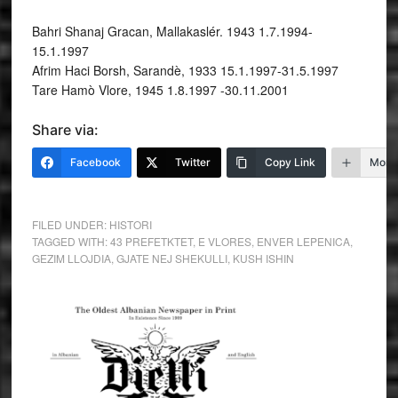
Bahri Shanaj Gracan, Mallakaslér. 1943 1.7.1994-
15.1.1997
Afrim Haci Borsh, Sarandè, 1933 15.1.1997-31.5.1997
Tare Hamò Vlore, 1945 1.8.1997 -30.11.2001
Share via:
Facebook
Twitter
Copy Link
More
FILED UNDER:
HISTORI
TAGGED WITH:
43 PREFETKTET
,
E VLORES
,
ENVER LEPENICA
,
GEZIM LLOJDIA
,
GJATE NEJ SHEKULLI
,
KUSH ISHIN