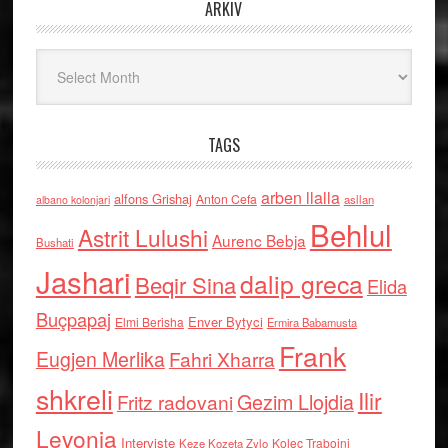
ARKIV
Arkiv
TAGS
arben llalla
alfons Grishaj
Anton Cefa
asllan
albano kolonjari
Behlul
Astrit Lulushi
Aurenc Bebja
Bushati
Jashari
dalip greca
Beqir Sina
Elida
Buçpapaj
Enver Bytyci
Elmi Berisha
Ermira Babamusta
Frank
Eugjen Merlika
Fahri Xharra
shkreli
Ilir
Gezim Llojdia
Fritz radovani
Levonja
Interviste
Kolec Traboini
Keze Kozeta Zylo