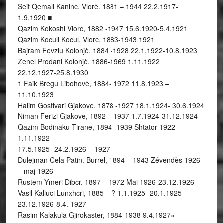
Seit Qemali Kaninc. Vlorè. 1881 – 1944 22.2.1917-
1.9.1920 ■
Qazim Kokoshi Vlorc, 1882 -1947 15.6.1920-5.4.1921
Qazim Koculi Kocul, Vlorc, 1883-1943 1921
Bajram Fevziu Kolonjè, 1884 -1928 22.1.1922-10.8.1923
Zenel Prodani Kolonjè, 1886-1969 1.11.1922
22.12.1927-25.8.1930
1 Faik Bregu Libohovè, 1884- 1972 11.8.1923 –
11.10.1923
Halim Gostivari Gjakove, 1878 -1927 18.1.1924- 30.6.1924
Niman Ferizi Gjakove, 1892 – 1937 1.7.1924-31.12.1924
Qazim Bodinaku Tirane, 1894- 1939 Shtator 1922-
1.11.1922
17.5.1925 -24.2.1926 – 1927
Dulejman Cela Patin. Burrel, 1894 – 1943 Zévendès 1926
– maj 1926
Rustem Ymeri Dibcr. 1897 – 1972 Mai 1926-23.12.1926
Vasil Kalluci Lunxhcri, 1885 – ? 1.1.1925 -20.1.1925
23.12.1926-8.4. 1927
Rasim Kalakula Gjirokaster, 1884-1938 9.4.1927»