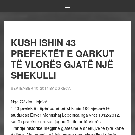
KUSH ISHIN 43
PREFEKTËT E QARKUT
TË VLORËS GJATË NJË
SHEKULLI
SEPTEMBER 10, 2014
BY
DGRECA
Nga Gëzim Llojdia/
1.43 prefektë nëpër udhë përshkimin 100 vjecarë të
studiuesit Enver Memishaj Lepenica nga vitet 1912-2012,
kanë qeverisur qarkun jugperëndimor të Vlorës.
Trandje historike megjithë gjatësinë e shekujve të tyre kanë
datime. Ato zbresin,në fakt varen nga mjegullinat nëpër