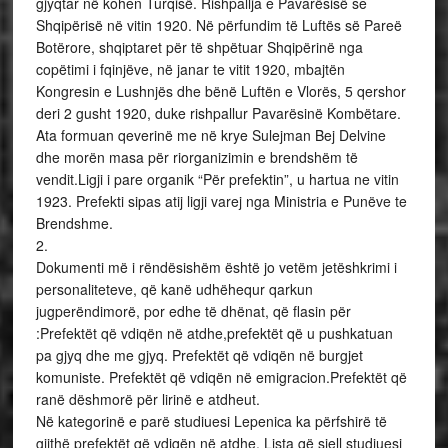
gjyqtar në kohen Turqisë. Rishpallja e Pavarësisë se
Shqipërisë në vitin 1920. Në përfundim të Luftës së Pareë
Botërore, shqiptaret për të shpëtuar Shqipërinë nga
copëtimi i fqinjëve, në janar te vitit 1920, mbajtën
Kongresin e Lushnjës dhe bënë Luftën e Vlorës, 5 qershor
deri 2 gusht 1920, duke rishpallur Pavarësinë Kombëtare.
Ata formuan qeverinë me në krye Sulejman Bej Delvine
dhe morën masa për riorganizimin e brendshëm të
vendit.Ligji i pare organik “Për prefektin”, u hartua ne vitin
1923. Prefekti sipas atij ligji varej nga Ministria e Punëve te
Brendshme.
2.
Dokumenti më i rëndësishëm është jo vetëm jetëshkrimi i
personaliteteve, që kanë udhëhequr qarkun
jugperëndimorë, por edhe të dhënat, që flasin për
:Prefektët që vdiqën në atdhe,prefektët që u pushkatuan
pa gjyq dhe me gjyq. Prefektët që vdiqën në burgjet
komuniste. Prefektët që vdiqën në emigracion.Prefektët që
ranë dëshmorë për lirinë e atdheut.
Në kategorinë e parë studiuesi Lepenica ka përfshirë të
gjithë prefektët që vdiqën në atdhe. Lista që sjell studiuesi