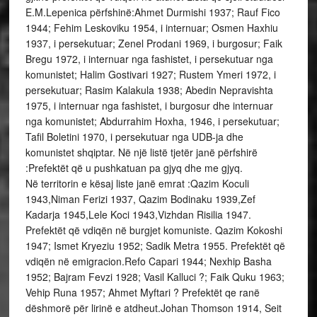
E.M.Lepenica përfshinë:Ahmet Durmishi 1937; Rauf Fico
1944; Fehim Leskoviku 1954, i internuar; Osmen Haxhiu
1937, i persekutuar; Zenel Prodani 1969, i burgosur; Faik
Bregu 1972, i internuar nga fashistet, i persekutuar nga
komunistet; Halim Gostivari 1927; Rustem Ymeri 1972, i
persekutuar; Rasim Kalakula 1938; Abedin Nepravishta
1975, i internuar nga fashistet, i burgosur dhe internuar
nga komunistet; Abdurrahim Hoxha, 1946, i persekutuar;
Tafil Boletini 1970, i persekutuar nga UDB-ja dhe
komunistet shqiptar. Në një listë tjetër janë përfshirë
:Prefektët që u pushkatuan pa gjyq dhe me gjyq.
Në territorin e kësaj liste janë emrat :Qazim Koculi
1943,Niman Ferizi 1937, Qazim Bodinaku 1939,Zef
Kadarja 1945,Lele Koci 1943,Vizhdan Risilia 1947.
Prefektët që vdiqën në burgjet komuniste. Qazim Kokoshi
1947; Ismet Kryeziu 1952; Sadik Metra 1955. Prefektët që
vdiqën në emigracion.Refo Capari 1944; Nexhip Basha
1952; Bajram Fevzi 1928; Vasil Kalluci ?; Faik Quku 1963;
Vehip Runa 1957; Ahmet Myftari ? Prefektët qe ranë
dëshmorë për lirinë e atdheut.Johan Thomson 1914, Seit