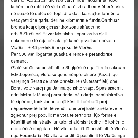
kohën tonë,mbi 100 vjet më parë, zbradhen.Atëherë, Vlora
në suazë të qafës së Topit dhe detit ka ruajtur formën e
vet,qyteti dhe qarku deri në kilometrin e fundit.Qarthuar
brenda këtij elipsi gjërash,horizonti shfaqet në
orbitë.Studiuesi Enver Memisha Lepenica ka sjell
dokumente të reja për ata që kanë qeverisur qarkun e
Vlorës. Të 43 prefektët e qarkut të Vlorës.
Për 500 vjet llogaritet guaska e rëndë e perandorisë
osmane.
Gjatë kohës se pushtimit te Shqipërisë nga Turqia,shkruan
E.M.Lepenica, Vlora ka qene nënprefekture (Kaza), qe
varej nga Berati qe ishte prefekture (Mutesarifllek) dhe
Berati vete varej nga Janina qe ishte vilajet.Sipas sistemit
administrativ të asaj perandorie, në ndarjet administrative
të sipërme, funksiononte një këshill i përberë prej
nëpunësve të lartë, të vendit, dhe prej katër anëtareve te
zgjedhur prej popullit me vota te tërthorta. Kjo forme e
këshillit administrativ funksionoi afërsisht edhe në kohën e
mbretërisë shqiptare. Në vitet e fundit të pushtimit të Vlorës
nga Perandoria. Në vitet e fundit të pushtimit të Vlorës nga