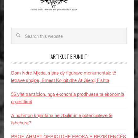
ARTIKUJT E FUNDIT
Dom Ndre Mjeda, sipas dy figurave monumentale të
letrave shqipe, Ernest Koliqit dhe At Gjergj Fishta
36 vjet tranzicion, nga ekonomia prodhuese te ekonomia
e përfitimit
A ndihmon krijimtaria në zbulimin e potencialeve të
fshehura?
PROF. AHMET QERIQI DHE EPOKA E REZISTENCЁS