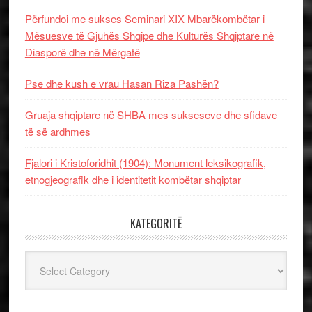
Përfundoi me sukses Seminari XIX Mbarëkombëtar i
Mësuesve të Gjuhës Shqipe dhe Kulturës Shqiptare në
Diasporë dhe në Mërgatë
Pse dhe kush e vrau Hasan Riza Pashën?
Gruaja shqiptare në SHBA mes sukseseve dhe sfidave
të së ardhmes
Fjalori i Kristoforidhit (1904): Monument leksikografik,
etnogjeografik dhe i identitetit kombëtar shqiptar
KATEGORITË
Kategoritë