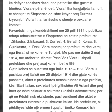
ka dëftyer sheshazi dashurinë patriotike dhe guximin
trimëror. Vlora e përshëndeti, Vlora i tha tungjatjeta flamurit
te shenjte” te Shqipërisë qe ishte kthyer prej Durrësit
kryeunjur. Vlora i tha: lartësohu o shenje e bekuar e
kombit”.
Pavarësisht nga kundërshtimet me 25 prill 1914 u publikua
ndarja administrative e Shqipërisë në shtatë prefektura:
1.Shkodra, 2.Elbasani, 3. Durresi, 4. Berati, 5. Korca, 6.
Gjirokastra, 7. Drini. Vlora mbetej nënprefekturë dhe varej
nga Berati si ne kohen e Turqisë. Me pas me datën 2 maj
1914, me urdhër te Mbretit Princ Vidit Vlora u shpall
prefekture dhe prej asaj kohe mbeti e tillë.
Gjate kohës se pushtimit nga Italia 1915 – 1920.Vlora u
pushtua prej Italisë me 25 dhjetor 1914 dhe gjate kohës
pushtimit, aktet e prefekturës nënshkruheshin nga prefekti,
këshilltari italian, sekretari i përgjithshëm Ali Asllani dhe prej
Imer qe ishte caktuar si sekretar i këshillit administrativ; por
që ne Këshill nuk ekzistonte, pasi vendimet dhe aktet e
prefekturës interesin e pushtuesit Italian. Në prefekture, si
përkthyes ishte një ermen i quajtur Enriko Komaski ish