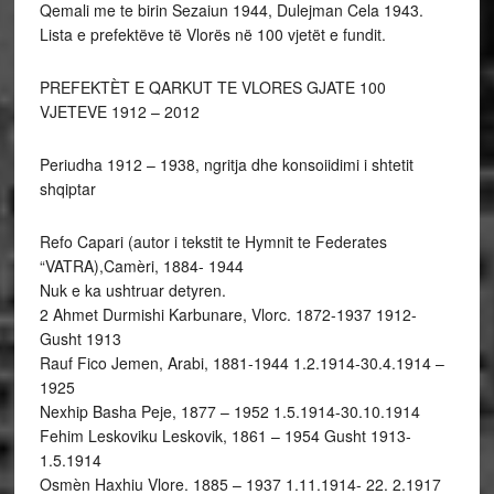
Qemali me te birin Sezaiun 1944, Dulejman Cela 1943.
Lista e prefektëve të Vlorës në 100 vjetët e fundit.
PREFEKTÈT E QARKUT TE VLORES GJATE 100
VJETEVE 1912 – 2012
Periudha 1912 – 1938, ngritja dhe konsoiidimi i shtetit
shqiptar
Refo Capari (autor i tekstit te Hymnit te Federates
“VATRA),Camèri, 1884- 1944
Nuk e ka ushtruar detyren.
2 Ahmet Durmishi Karbunare, Vlorc. 1872-1937 1912-
Gusht 1913
Rauf Fico Jemen, Arabi, 1881-1944 1.2.1914-30.4.1914 –
1925
Nexhip Basha Peje, 1877 – 1952 1.5.1914-30.10.1914
Fehim Leskoviku Leskovik, 1861 – 1954 Gusht 1913-
1.5.1914
Osmèn Haxhiu Vlore. 1885 – 1937 1.11.1914- 22. 2.1917