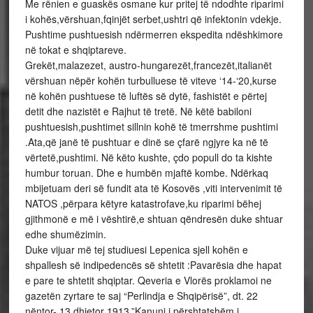
Me rënien e guaskës osmane kur pritej të ndodhte riparimi
i kohës,vërshuan,fqinjët serbet,ushtri që infektonin vdekje.
Pushtime pushtuesish ndërmerren ekspedita ndëshkimore
në tokat e shqiptareve.
Grekët,malazezet, austro-hungarezët,francezët,italianët
vërshuan nëpër kohën turbulluese të viteve ‘14-‘20,kurse
në kohën pushtuese të luftës së dytë, fashistët e përtej
detit dhe nazistët e Rajhut të tretë. Në këtë babiloni
pushtuesish,pushtimet sillnin kohë të tmerrshme pushtimi
.Ata,që janë të pushtuar e dinë se çfarë ngjyre ka në të
vërtetë,pushtimi. Në këto kushte, çdo popull do ta kishte
humbur toruan. Dhe e humbën mjaftë kombe. Ndërkaq
mbijetuam deri së fundit ata të Kosovës ,viti intervenimit të
NATOS ,përpara këtyre katastrofave,ku riparimi bëhej
gjithmonë e më i vështirë,e shtuan qëndresën duke shtuar
edhe shumëzimin.
Duke vijuar më tej studiuesi Lepenica sjell kohën e
shpallesh së indipedencës së shtetit :Pavarësia dhe hapat
e pare te shtetit shqiptar. Qeveria e Vlorës proklamoi ne
gazetën zyrtare te saj “Perlindja e Shqipërisë”, dt. 22
nëntor- 13 dhjetor 1913,”Kanuni i përshtatshëm i