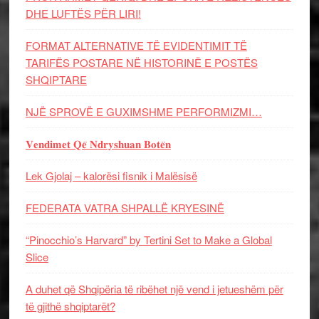
DHE LUFTЁS PЁR LIRI!
FORMAT ALTERNATIVE TË EVIDENTIMIT TË
TARIFËS POSTARE NË HISTORINË E POSTËS
SHQIPTARE
NJË SPROVË E GUXIMSHME PERFORMIZMI…
𝐕𝐞𝐧𝐝𝐢𝐦𝐞𝐭 𝐐𝐞̈ 𝐍𝐝𝐫𝐲𝐬𝐡𝐮𝐚𝐧 𝐁𝐨𝐭𝐞̈𝐧
Lek Gjolaj – kalorësi fisnik i Malësisë
FEDERATA VATRA SHPALLË KRYESINË
“Pinocchio’s Harvard” by Tertini Set to Make a Global
Slice
A duhet që Shqipëria të ribëhet një vend i jetueshëm për
të gjithë shqiptarët?