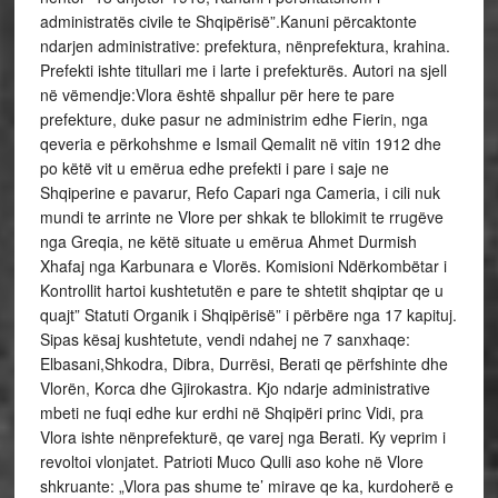
administratës civile te Shqipërisë”.Kanuni përcaktonte
ndarjen administrative: prefektura, nënprefektura, krahina.
Prefekti ishte titullari me i larte i prefekturës. Autori na sjell
në vëmendje:Vlora është shpallur për here te pare
prefekture, duke pasur ne administrim edhe Fierin, nga
qeveria e përkohshme e Ismail Qemalit në vitin 1912 dhe
po këtë vit u emërua edhe prefekti i pare i saje ne
Shqiperine e pavarur, Refo Capari nga Cameria, i cili nuk
mundi te arrinte ne Vlore per shkak te bllokimit te rrugëve
nga Greqia, ne këtë situate u emërua Ahmet Durmish
Xhafaj nga Karbunara e Vlorës. Komisioni Ndërkombëtar i
Kontrollit hartoi kushtetutën e pare te shtetit shqiptar qe u
quajt” Statuti Organik i Shqipërisë” i përbëre nga 17 kapituj.
Sipas kësaj kushtetute, vendi ndahej ne 7 sanxhaqe:
Elbasani,Shkodra, Dibra, Durrësi, Berati qe përfshinte dhe
Vlorën, Korca dhe Gjirokastra. Kjo ndarje administrative
mbeti ne fuqi edhe kur erdhi në Shqipëri princ Vidi, pra
Vlora ishte nënprefekturë, qe varej nga Berati. Ky veprim i
revoltoi vlonjatet. Patrioti Muco Qulli aso kohe në Vlore
shkruante: „Vlora pas shume te’ mirave qe ka, kurdoherë e