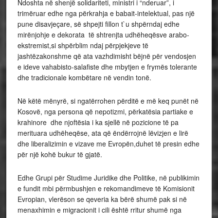
Ndoshta në shenjë solidariteti, ministri i “nderuar”, i
trimëruar edhe nga përkrahja e babait-intelektual, pas një
pune disavjeçare, së shpejti fillon t`u shpërndaj edhe
mirënjohje e dekorata të shtrenjta udhëheqësve arabo-
ekstremist,si shpërblim ndaj përpjekjeve të
jashtëzakonshme që ata vazhdimisht bëjnë për vendosjen
e ideve vahabisto-salafiste dhe mbytjen e frymës tolerante
dhe tradicionale kombëtare në vendin tonë.
Në këtë mënyrë, si ngatërrohen përditë e më keq punët në
Kosovë, nga persona që nepotizmi, përkatësia partiake e
krahinore dhe njoftësia i ka sjellë në pozicione të pa
merituara udhëheqëse, ata që ëndërrojnë lëvizjen e lirë
dhe liberalizimin e vizave me Evropën,duhet të presin edhe
për një kohë bukur të gjatë.
Edhe Grupi për Studime Juridike dhe Politike, në publikimin
e fundit mbi përmbushjen e rekomandimeve të Komisionit
Evropian, vlerëson se qeveria ka bërë shumë pak si në
menaxhimin e migracionit i cili është rritur shumë nga