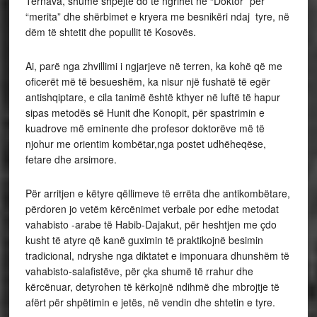
Tërnava, shumë shpejtë do të ngrihet në “Doktor” për
“merita” dhe shërbimet e kryera me besnikëri ndaj tyre, në
dëm të shtetit dhe popullit të Kosovës.
Ai, parë nga zhvillimi i ngjarjeve në terren, ka kohë që me
oficerët më të besueshëm, ka nisur një fushatë të egër
antishqiptare, e cila tanimë është kthyer në luftë të hapur
sipas metodës së Hunit dhe Konopit, për spastrimin e
kuadrove më eminente dhe profesor doktorëve më të
njohur me orientim kombëtar,nga postet udhëheqëse,
fetare dhe arsimore.
Për arritjen e këtyre qëllimeve të errëta dhe antikombëtare,
përdoren jo vetëm kërcënimet verbale por edhe metodat
vahabisto -arabe të Habib-Dajakut, për heshtjen me çdo
kusht të atyre që kanë guximin të praktikojnë besimin
tradicional, ndryshe nga diktatet e imponuara dhunshëm të
vahabisto-salafistëve, për çka shumë të rrahur dhe
kërcënuar, detyrohen të kërkojnë ndihmë dhe mbrojtje të
afërt për shpëtimin e jetës, në vendin dhe shtetin e tyre.