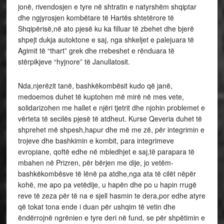
jonë, rivendosjen e tyre në shtratin e natyrshëm shqiptar
dhe ngjyrosjen kombëtare të Hartës shtetërore të
Shqipërisë,në ato pjesë ku ka filluar të zbehet dhe bjerë
shpejt dukja autoktone e saj, nga shkeljet e palejuara të
Agimit të “thart” grek dhe rrebeshet e rënduara të
stërpikjeve “hyjnore” të Janullatosit.
Nda,njerëzit tanë, bashkëkombësit kudo që janë,
medoemos duhet të kuptohen më mirë në mes vete,
solidarizohen me hallet e njëri tjetrit dhe njohin problemet e
vërteta të secilës pjesë të atdheut. Kurse Qeveria duhet të
shprehet më shpesh,hapur dhe më me zë, për integrimin e
trojeve dhe bashkimin e kombit, para integrimeve
evropiane, qoftë edhe në mbledhjet e saj,të parapara të
mbahen në Prizren, për bërjen me dije, jo vetëm-
bashkëkombësve të lënë pa atdhe,nga ata të cilët nëpër
kohë, me apo pa vetëdije, u hapën dhe po u hapin rrugë
reve të zeza për të na e sjell hasmin te dera,por edhe atyre
që tokat tona ende i duan për ushqim të vetin dhe
ëndërrojnë ngrënien e tyre deri në fund, se për shpëtimin e