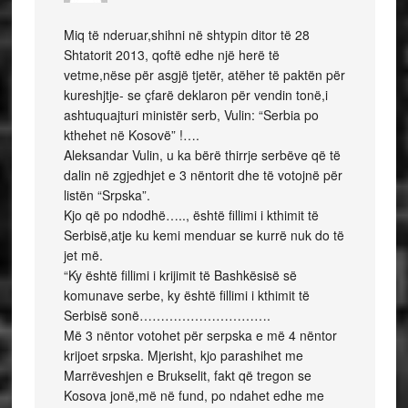
Miq të nderuar,shihni në shtypin ditor të 28
Shtatorit 2013, qoftë edhe një herë të
vetme,nëse për asgjë tjetër, atëher të paktën për
kureshjtje- se çfarë deklaron për vendin tonë,i
ashtuquajturi ministër serb, Vulin: “Serbia po
kthehet në Kosovë” !….
Aleksandar Vulin, u ka bërë thirrje serbëve që të
dalin në zgjedhjet e 3 nëntorit dhe të votojnë për
listën “Srpska”.
Kjo që po ndodhë….., është fillimi i kthimit të
Serbisë,atje ku kemi menduar se kurrë nuk do të
jet më.
“Ky është fillimi i krijimit të Bashkësisë së
komunave serbe, ky është fillimi i kthimit të
Serbisë sonë………………………….
Më 3 nëntor votohet për serpska e më 4 nëntor
krijoet srpska. Mjerisht, kjo parashihet me
Marrëveshjen e Brukselit, fakt që tregon se
Kosova jonë,më në fund, po ndahet edhe me