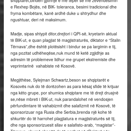
shqiptarët,binden gjithnjë e më tepër se me zëvendësimin
e Rexhep Bojës, në BIK- toleranca, besimi tradicional dhe
fryma kombëtare, kanë ardhë duke u shtrydhur dhe
ngushtuar, deri në maksimum.
Madje, sipas shtypit ditor,drejtori i QPI-së, kryetarin aktual
të BIK-ut, e quan plagjiat të magjistraturës, diktator e “Stalin
Tërnava”,dhe është plotësisht i bindur se pa largimin e tij,
nga pozitat udhëheqëse,nuk mund të ketë zgjidhje as
adresim të problemeve lidhur me grupet ekstremiste dhe
veprimtarinë vahabiste në Kosovë.
Megjithëse, Sylejman Schwartz,beson se shqiptarët e
Kosovës nuk do të dorëzohen as para kësaj sfide të krijuar
nga këto grupe, por shumica shqiptare me të drejt druajnë
se,nëse mbreti i BIK-ut, nuk parandalohet në vendosjen
përfundimtare të vahabizmit dhe salafizmit në Kosovë, të
sponsorizuar nga Rusia dhe Serbia,brenda një kohe të
shkurtër do të harrohet plagjiatura e magjistraturës së tij,
dhe nga sponsorizuesit sllav e salafisto-arab, “magistar”-