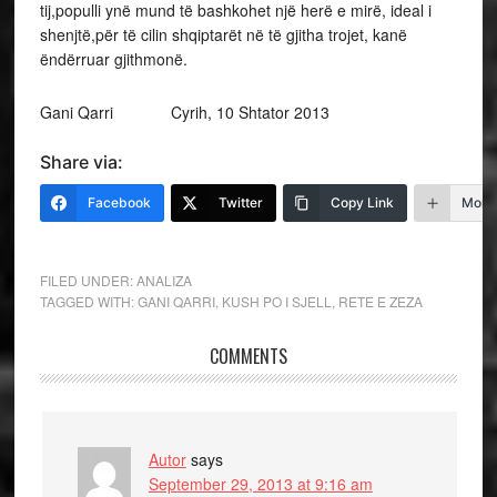
tij,populli ynë mund të bashkohet një herë e mirë, ideal i
shenjtë,për të cilin shqiptarët në të gjitha trojet, kanë
ëndërruar gjithmonë.
Gani Qarri Cyrih, 10 Shtator 2013
Share via:
Facebook
Twitter
Copy Link
More
FILED UNDER:
ANALIZA
TAGGED WITH:
GANI QARRI
,
KUSH PO I SJELL
,
RETE E ZEZA
COMMENTS
Autor
says
September 29, 2013 at 9:16 am