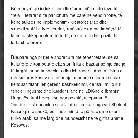
Në mënyrë që indoktrinimi dhe “pranimi” i metodave të
“reja – fetare” si të panjohura më parë në vendin tonë, të
kenë sukses në implementim- kreatorët arab dhe
simpatizantët e tyre vendor, janë kujdesur me kohë,që të
kenë bashkëpunëtorë të fortë, në organe dhe pozita të
larta shtetërore.
Bile,parë nga prirjet e shprehura më tepër fetare, se sa
kulturore e kombëtare,ekziston frika e bazuar se një ditë jo
të largët,mund ta shohim edhe ish reperin dhe ministrin e
(sh)kulturës kosovare, në majat e ndonjë minareje duke
kënduar “Ilahi” jeniçerësh bashkëkohor, derisa i ati, dikur
“shok” i ngushtë dhe kuadër i lartë në LDK-në e Ibrahim
Rugovës, tani i rregullon nga poshtë, altoparlantët
“modern”, si donacion special dhe i bekuar nga vet Shefqet
Krasniqi me shokë, për fuqizimin dhe përhapjen e ezanit
turko-arab, sa më larg dhe mundësisht në të gjitha anët e
Kosovës.