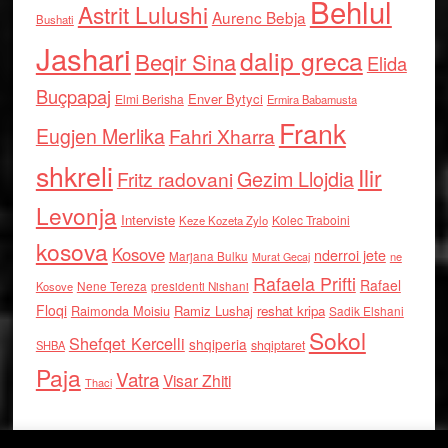
Behlul
Astrit Lulushi
Aurenc Bebja
Bushati
Jashari
dalip greca
Beqir Sina
Elida
Buçpapaj
Enver Bytyci
Elmi Berisha
Ermira Babamusta
Frank
Eugjen Merlika
Fahri Xharra
shkreli
Ilir
Gezim Llojdia
Fritz radovani
Levonja
Interviste
Kolec Traboini
Keze Kozeta Zylo
kosova
Kosove
nderroi jete
Marjana Bulku
ne
Murat Gecaj
Rafaela Prifti
Rafael
Nene Tereza
Kosove
presidenti Nishani
Floqi
Raimonda Moisiu
Ramiz Lushaj
reshat kripa
Sadik Elshani
Sokol
Shefqet Kercelli
shqiperia
shqiptaret
SHBA
Paja
Vatra
Visar Zhiti
Thaci