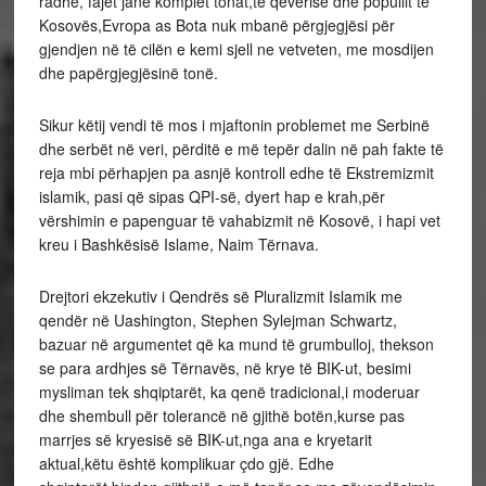
radhe, fajet janë komplet tonat,të qeverisë dhe popullit të
Kosovës,Evropa as Bota nuk mbanë përgjegjësi për
gjendjen në të cilën e kemi sjell ne vetveten, me mosdijen
dhe papërgjegjësinë tonë.
Sikur këtij vendi të mos i mjaftonin problemet me Serbinë
dhe serbët në veri, përditë e më tepër dalin në pah fakte të
reja mbi përhapjen pa asnjë kontroll edhe të Ekstremizmit
islamik, pasi që sipas QPI-së, dyert hap e krah,për
vërshimin e papenguar të vahabizmit në Kosovë, i hapi vet
kreu i Bashkësisë Islame, Naim Tërnava.
Drejtori ekzekutiv i Qendrës së Pluralizmit Islamik me
qendër në Uashington, Stephen Sylejman Schwartz,
bazuar në argumentet që ka mund të grumbulloj, thekson
se para ardhjes së Tërnavës, në krye të BIK-ut, besimi
mysliman tek shqiptarët, ka qenë tradicional,i moderuar
dhe shembull për tolerancë në gjithë botën,kurse pas
marrjes së kryesisë së BIK-ut,nga ana e kryetarit
aktual,këtu është komplikuar çdo gjë. Edhe