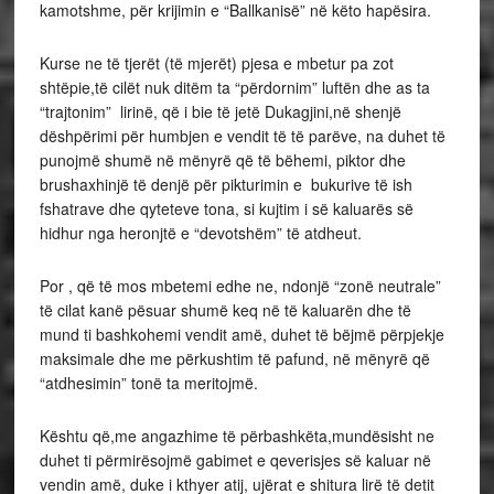
kamotshme, për krijimin e “Ballkanisë” në këto hapësira.
Kurse ne të tjerët (të mjerët) pjesa e mbetur pa zot
shtëpie,të cilët nuk ditëm ta “përdornim” luftën dhe as ta
“trajtonim” lirinë, që i bie të jetë Dukagjini,në shenjë
dëshpërimi për humbjen e vendit të të parëve, na duhet të
punojmë shumë në mënyrë që të bëhemi, piktor dhe
brushaxhinjë të denjë për pikturimin e bukurive të ish
fshatrave dhe qyteteve tona, si kujtim i së kaluarës së
hidhur nga heronjtë e “devotshëm” të atdheut.
Por , që të mos mbetemi edhe ne, ndonjë “zonë neutrale”
të cilat kanë pësuar shumë keq në të kaluarën dhe të
mund ti bashkohemi vendit amë, duhet të bëjmë përpjekje
maksimale dhe me përkushtim të pafund, në mënyrë që
“atdhesimin” tonë ta meritojmë.
Kështu që,me angazhime të përbashkëta,mundësisht ne
duhet ti përmirësojmë gabimet e qeverisjes së kaluar në
vendin amë, duke i kthyer atij, ujërat e shitura lirë të detit