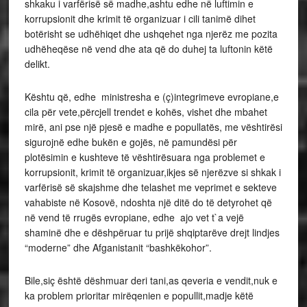
shkaku i varfërisë së madhe,ashtu edhe në luftimin e
korrupsionit dhe krimit të organizuar i cili tanimë dihet
botërisht se udhëhiqet dhe ushqehet nga njerëz me pozita
udhëheqëse në vend dhe ata që do duhej ta luftonin këtë
delikt.
Kështu që, edhe ministresha e (ç)integrimeve evropiane,e
cila për vete,përcjell trendet e kohës, vishet dhe mbahet
mirë, ani pse një pjesë e madhe e popullatës, me vështirësi
sigurojnë edhe bukën e gojës, në pamundësi për
plotësimin e kushteve të vështirësuara nga problemet e
korrupsionit, krimit të organizuar,ikjes së njerëzve si shkak i
varfërisë së skajshme dhe telashet me veprimet e sekteve
vahabiste në Kosovë, ndoshta një ditë do të detyrohet që
në vend të rrugës evropiane, edhe ajo vet t`a vejë
shaminë dhe e dëshpëruar tu prijë shqiptarëve drejt lindjes
“moderne” dhe Afganistanit “bashkëkohor”.
Bile,siç është dëshmuar deri tani,as qeveria e vendit,nuk e
ka problem prioritar mirëqenien e popullit,madje këtë