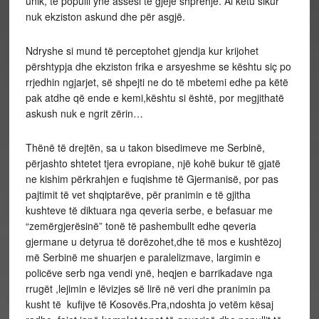
unik, te populli ynë assesi të gjejë shprehje. Ai këtu sikur
nuk ekziston askund dhe për asgjë.
Ndryshe si mund të perceptohet gjendja kur krijohet
përshtypja dhe ekziston frika e arsyeshme se kështu siç po
rrjedhin ngjarjet, së shpejti ne do të mbetemi edhe pa këtë
pak atdhe që ende e kemi,kështu si është, por megjithatë
askush nuk e ngrit zërin…
Thënë të drejtën, sa u takon bisedimeve me Serbinë,
përjashto shtetet tjera evropiane, një kohë bukur të gjatë
ne kishim përkrahjen e fuqishme të Gjermanisë, por pas
pajtimit të vet shqiptarëve, për pranimin e të gjitha
kushteve të diktuara nga qeveria serbe, e befasuar me
“zemërgjerësinë” tonë të pashembullt edhe qeveria
gjermane u detyrua të dorëzohet,dhe të mos e kushtëzoj
më Serbinë me shuarjen e paralelizmave, largimin e
policëve serb nga vendi ynë, heqjen e barrikadave nga
rrugët ,lejimin e lëvizjes së lirë në veri dhe pranimin pa
kusht të kufijve të Kosovës.Pra,ndoshta jo vetëm kësaj