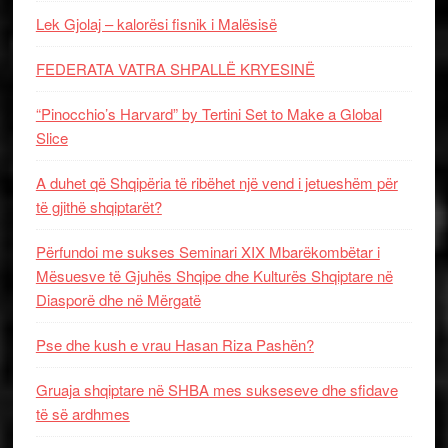
Lek Gjolaj – kalorësi fisnik i Malësisë
FEDERATA VATRA SHPALLË KRYESINË
“Pinocchio’s Harvard” by Tertini Set to Make a Global
Slice
A duhet që Shqipëria të ribëhet një vend i jetueshëm për
të gjithë shqiptarët?
Përfundoi me sukses Seminari XIX Mbarëkombëtar i
Mësuesve të Gjuhës Shqipe dhe Kulturës Shqiptare në
Diasporë dhe në Mërgatë
Pse dhe kush e vrau Hasan Riza Pashën?
Gruaja shqiptare në SHBA mes sukseseve dhe sfidave
të së ardhmes