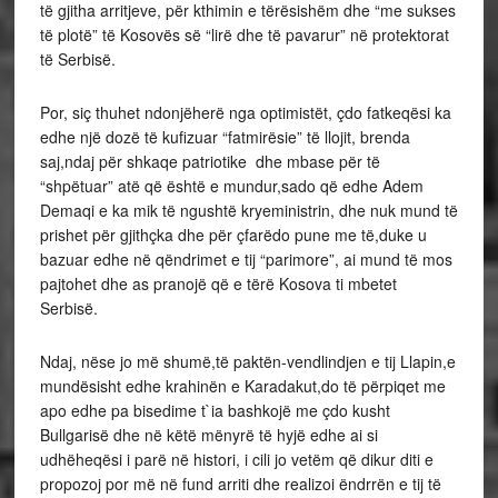
të gjitha arritjeve, për kthimin e tërësishëm dhe “me sukses
të plotë” të Kosovës së “lirë dhe të pavarur” në protektorat
të Serbisë.
Por, siç thuhet ndonjëherë nga optimistët, çdo fatkeqësi ka
edhe një dozë të kufizuar “fatmirësie” të llojit, brenda
saj,ndaj për shkaqe patriotike dhe mbase për të
“shpëtuar” atë që është e mundur,sado që edhe Adem
Demaqi e ka mik të ngushtë kryeministrin, dhe nuk mund të
prishet për gjithçka dhe për çfarëdo pune me të,duke u
bazuar edhe në qëndrimet e tij “parimore”, ai mund të mos
pajtohet dhe as pranojë që e tërë Kosova ti mbetet
Serbisë.
Ndaj, nëse jo më shumë,të paktën-vendlindjen e tij Llapin,e
mundësisht edhe krahinën e Karadakut,do të përpiqet me
apo edhe pa bisedime t`ia bashkojë me çdo kusht
Bullgarisë dhe në këtë mënyrë të hyjë edhe ai si
udhëheqësi i parë në histori, i cili jo vetëm që dikur diti e
propozoj por më në fund arriti dhe realizoi ëndrrën e tij të