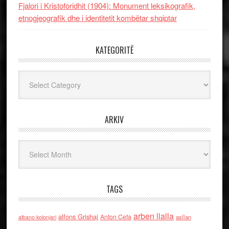
Fjalori i Kristoforidhit (1904): Monument leksikografik,
etnogjeografik dhe i identitetit kombëtar shqiptar
KATEGORITË
Kategoritë
ARKIV
Arkiv
TAGS
arben llalla
alfons Grishaj
Anton Cefa
asllan
albano kolonjari