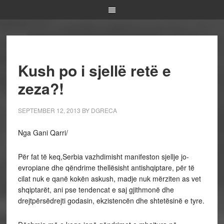
Kush po i sjellë retë e
zeza?!
SEPTEMBER 12, 2013
BY
DGRECA
Nga Gani Qarri/
Për fat të keq,Serbia vazhdimisht manifeston sjellje jo-
evropiane dhe qëndrime thellësisht antishqiptare, për të
cilat nuk e qanë kokën askush, madje nuk mërziten as vet
shqiptarët, ani pse tendencat e saj gjithmonë dhe
drejtpërsëdrejti godasin, ekzistencën dhe shtetësinë e tyre.