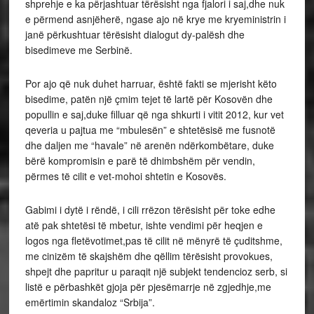
shprehje e ka përjashtuar tërësisht nga fjalori i saj,dhe nuk
e përmend asnjëherë, ngase ajo në krye me kryeministrin i
janë përkushtuar tërësisht dialogut dy-palësh dhe
bisedimeve me Serbinë.
Por ajo që nuk duhet harruar, është fakti se mjerisht këto
bisedime, patën një çmim tejet të lartë për Kosovën dhe
popullin e saj,duke filluar që nga shkurti i vitit 2012, kur vet
qeveria u pajtua me “mbulesën” e shtetësisë me fusnotë
dhe daljen me “havale” në arenën ndërkombëtare, duke
bërë kompromisin e parë të dhimbshëm për vendin,
përmes të cilit e vet-mohoi shtetin e Kosovës.
Gabimi i dytë i rëndë, i cili rrëzon tërësisht për toke edhe
atë pak shtetësi të mbetur, ishte vendimi për heqjen e
logos nga fletëvotimet,pas të cilit në mënyrë të çuditshme,
me cinizëm të skajshëm dhe qëllim tërësisht provokues,
shpejt dhe papritur u paraqit një subjekt tendencioz serb, si
listë e përbashkët gjoja për pjesëmarrje në zgjedhje,me
emërtimin skandaloz “Srbija”.