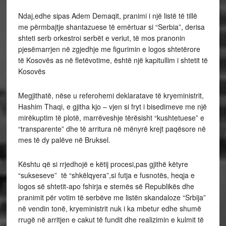
Ndaj,edhe sipas Adem Demaqit, pranimi i një listë të tillë
me përmbajtje shantazuese të emërtuar si “Serbia”, derisa
shteti serb orkestroi serbët e veriut, të mos pranonin
pjesëmarrjen në zgjedhje me figurimin e logos shtetërore
të Kosovës as në fletëvotime, është një kapitullim i shtetit të
Kosovës
Megjithatë, nëse u referohemi deklaratave të kryeministrit,
Hashim Thaqi, e gjitha kjo – vjen si fryt i bisedimeve me një
mirëkuptim të plotë, marrëveshje tërësisht “kushtetuese” e
“transparente” dhe të arritura në mënyrë krejt paqësore në
mes të dy palëve në Bruksel.
Kështu që si rrjedhojë e këtij procesi,pas gjithë këtyre
“sukseseve” të “shkëlqyera”,si futja e fusnotës, heqja e
logos së shtetit-apo fshirja e stemës së Republikës dhe
pranimit për votim të serbëve me listën skandaloze “Srbija”
në vendin tonë, kryeministrit nuk i ka mbetur edhe shumë
rrugë në arritjen e cakut të fundit dhe realizimin e kulmit të