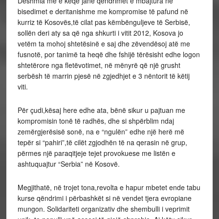
Dëshmia më e keqe janë qëndrimet e mbajtura në
bisedimet e deritanishme me kompromise të pafund në
kurriz të Kosovës,të cilat pas këmbënguljeve të Serbisë,
sollën deri aty sa që nga shkurti i vitit 2012, Kosova jo
vetëm ta mohoj shtetësinë e saj dhe zëvendësoj atë me
fusnotë, por tanimë ta heqë dhe fshijë tërësisht edhe logon
shtetërore nga fletëvotimet, në mënyrë që një grusht
serbësh të marrin pjesë në zgjedhjet e 3 nëntorit të këtij
viti.
Për çudi,kësaj here edhe ata, bënë sikur u pajtuan me
kompromisin tonë të radhës, dhe si shpërblim ndaj
zemërgjerësisë sonë, na e “ngulën” edhe një herë më
tepër si “pahiri”,të cilët zgjodhën të na qerasin në grup,
përmes një paraqitjeje tejet provokuese me listën e
ashtuquajtur “Serbia” në Kosovë.
Megjithatë, në trojet tona,revolta e hapur mbetet ende tabu
kurse qëndrimi i përbashkët si në vendet tjera evropiane
mungon. Solidariteti organizativ dhe shembulli i veprimit