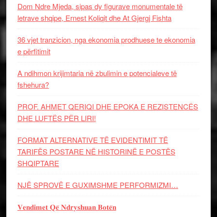
Dom Ndre Mjeda, sipas dy figurave monumentale të
letrave shqipe, Ernest Koliqit dhe At Gjergj Fishta
36 vjet tranzicion, nga ekonomia prodhuese te ekonomia
e përfitimit
A ndihmon krijimtaria në zbulimin e potencialeve të
fshehura?
PROF. AHMET QERIQI DHE EPOKA E REZISTENCЁS
DHE LUFTЁS PЁR LIRI!
FORMAT ALTERNATIVE TË EVIDENTIMIT TË
TARIFËS POSTARE NË HISTORINË E POSTËS
SHQIPTARE
NJË SPROVË E GUXIMSHME PERFORMIZMI…
𝐕𝐞𝐧𝐝𝐢𝐦𝐞𝐭 𝐐𝐞̈ 𝐍𝐝𝐫𝐲𝐬𝐡𝐮𝐚𝐧 𝐁𝐨𝐭𝐞̈𝐧