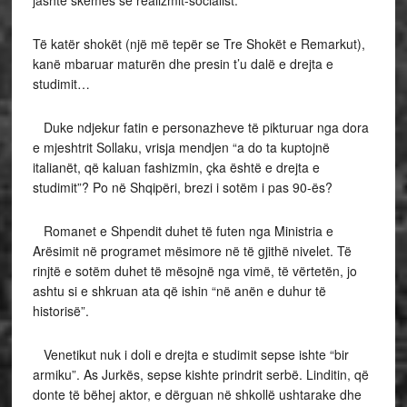
Të katër shokët (një më tepër se Tre Shokët e Remarkut),
kanë mbaruar maturën dhe presin t’u dalë e drejta e
studimit…
Duke ndjekur fatin e personazheve të pikturuar nga dora
e mjeshtrit Sollaku, vrisja mendjen “a do ta kuptojnë
italianët, që kaluan fashizmin, çka është e drejta e
studimit”? Po në Shqipëri, brezi i sotëm i pas 90-ës?
Romanet e Shpendit duhet të futen nga Ministria e
Arësimit në programet mësimore në të gjithë nivelet. Të
rinjtë e sotëm duhet të mësojnë nga vimë, të vërtetën, jo
ashtu si e shkruan ata që ishin “në anën e duhur të
historisë”.
Venetikut nuk i doli e drejta e studimit sepse ishte “bir
armiku”. As Jurkës, sepse kishte prindrit serbë. Linditin, që
donte të bëhej aktor, e dërguan në shkollë ushtarake dhe