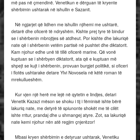
më pas në çmendinë. Venetikun e dërguan të kryente
shërbimin ushtarak në ishullin e Sazanit.
Në ngjarjet që lidhen me ishullin njihemi me ushtarë,
detarë dhe oficerë të ndryshëm. Kishte prej tyre të bindur
se i shërbenin mbrojtjes së atdheut. Por kishte dhe lakuriqë
nate që i shërbenin vetëm partisë në pushtet dhe diktatorit.
Kam njohur edhe unë të tillë oficerë marine. Që vonë
kuptuan se i shërbyen diktatorit, ata që e kuptuan më
shpejt se kujt i shërbenin, provuan burgjet politikë, si oficeri
i flotës ushtarake detare Ylvi Novosela në këtë roman të
mrekullueshëm.
Kur vjen një herë me lejë në qytetin e lindjes, detari
Venetik Kazazi mëson se shoku i tij i fëminisë ishte bërë
lakuriq nate, me detyrë të spiunonte shokët me të cilët
ishte rritur, prandaj dhe u shmangej atyre. Zot, sa lakuriqë
nate kemi njohur nën atë regjim çnjerëzor!
Mbasi kryen shërbimin e detyruar ushtarak, Venetiku