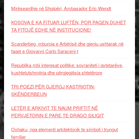
Mirëseardhje në Shqipëri, Ambasador Eric Wendt
KOSOVA E KA FITUAR LUFTËN, POR PAQEN DUHET
TA FITOJË EDHE NË INSTITUCIONE!
Scanderbeg, mburoja e Arbërisë dhe gjeniu ushtarak në
faqet e Giovanni Carlo Saraceni-t
Republika mbi interesat politike: sovraniteti i qytetarëve,
kushtetutshmëria dhe përgjegjësia shtetërore
TRI POEZI PËR GJERGJ KASTRIOTIN-
SKËNDERBEUN
LETËR E ARKIVIT TE NAUM PRIFTIT NË
PERVJETORIN E PARE TE DRAGO SILIQIT
Oxhaku, nga elementi arkitektonik te simboli i trungut
familjar