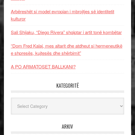
Arbëreshët si model evropian i mbrojtjes së identitetit
kulturor
Sali Shijaku, “Diego Rivera” shqiptar i artit tonë kombëtar
“Dom Fred Kalaj, mes altarit dhe atdheut si hermeneutikë
e shpresës, kujtesës dhe shërbimit”
A PO ARMATOSET BALLKANI?
KATEGORITË
Kategoritë
ARKIV