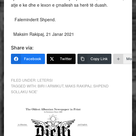
atje e ke dhe e lexon e çmallesh sa herë të duash.
Faleminderit Shpend.
Maksim Rakipaj, 21 Janar 2021
Share via:
Facebook
Twitter
Copy Link
More
FILED UNDER:
LETERSI
TAGGED WITH:
BIRI I ARMIKUT
,
MAKS RAKIPAJ
,
SHPEND
SOLLAKU NOE'