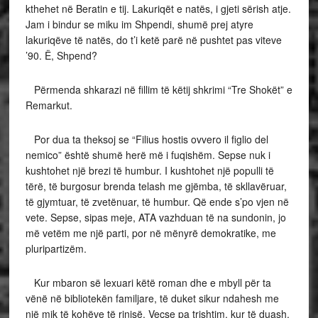
kthehet në Beratin e tij. Lakuriqët e natës, i gjeti sërish atje.
Jam i bindur se miku im Shpendi, shumë prej atyre
lakuriqëve të natës, do t’i ketë parë në pushtet pas viteve
’90. Ë, Shpend?
Përmenda shkarazi në fillim të këtij shkrimi “Tre Shokët” e
Remarkut.
Por dua ta theksoj se “Filius hostis ovvero il figlio del
nemico” është shumë herë më i fuqishëm. Sepse nuk i
kushtohet një brezi të humbur. I kushtohet një populli të
tërë, të burgosur brenda telash me gjëmba, të skllavëruar,
të gjymtuar, të zvetënuar, të humbur. Që ende s’po vjen në
vete. Sepse, sipas meje, ATA vazhduan të na sundonin, jo
më vetëm me një parti, por në mënyrë demokratike, me
pluripartizëm.
Kur mbaron së lexuari këtë roman dhe e mbyll për ta
vënë në bibliotekën familjare, të duket sikur ndahesh me
një mik të kohëve të rinisë. Veçse pa trishtim, kur të duash,