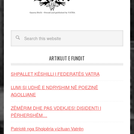
ARTIKUJT E FUNDIT
SHPALLET KËSHILLI I FEDERATËS VATRA
LUMI SI UDHË E NDRYSHIM NË POEZINË
AGOLLIANE
ZËMËRIM DHE PAS VDEKJES! DISIDENTI I
PËRHERSHËM…
Patriotë nga Shqipëria vizituan Vatrën