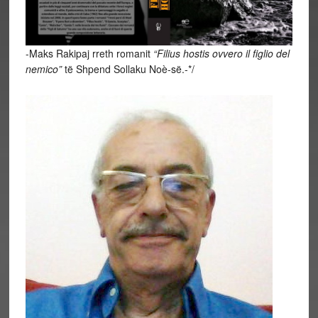
-Maks Rakipaj rreth romanit
“Filius hostis ovvero il figlio del
nemico”
të Shpend Sollaku Noè-së.-*/