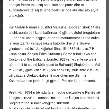
shenjta fetare të kësaj popullate shqiptare dhe të
sundimtarëve të saj të jenë ndërtuar nga ata dhe ato atyre
u takojnë.
Kur Stefan Nimani e pushtoi Malesinë (Doclean shek 11-të)
ai shkruante se i ka shkatërruar të gjitha qytetet bregdetare
. .. por “ ai kishte asgjësuar edhe monumentet Latine duke
ia vuar zjarrin kishave lokale katolike dhe dhe librave
gjindeshin në to.” Ju kujtohet Shasi Ilir i 365 kishave.? E
kisha cekur Zonjën Edith Durham ( Some tribal Laws and
Customs of the Balkans ,Londë,1928) shkruante se gjatë
qëndrimit të saj në këtë pjesë te Ballkanit( Shqipëri dhe Mal
të Zi f.xh.) gjatë vitit 1913 ( pra shek 20) ,nuk ishte e lejuar
që vajzat e Drekaloviqëve të martohen me djemt e
Kastratëve “ se janë të një gjaku”. Por për këte më vonë.
Rreth vitit 1054 u bë ndarja e madhe shkizmike e Kishës së
Lindjes si rezultat i mospajtimit në mes lindjes e perëndimit.
Shqiptarët që iu bashkëngjitën shkizmit
(shki,shka,shkja,shkije) më lehtë e patën të përvetësohen