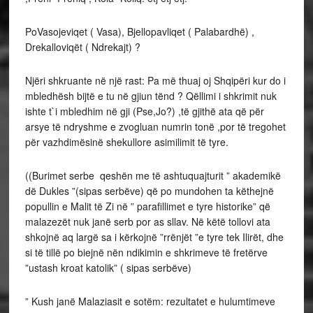
PoVasojeviqet ( Vasa), Bjellopavliqet ( Palabardhë) ,
Drekalloviqët ( Ndrekajt) ?
Njëri shkruante në një rast: Pa më thuaj oj Shqipëri kur do i
mbledhësh bijtë e tu në gjiun tënd ? Qëllimi i shkrimit nuk
ishte t`i mbledhim në gji (Pse,Jo?) ,të gjithë ata që për
arsye të ndryshme e zvogluan numrin tonë ,por të tregohet
për vazhdimësinë shekullore asimilimit të tyre.
((Burimet serbe qeshën me të ashtuquajturit ” akademikë
dë Dukles ”(sipas serbëve) që po mundohen ta këthejnë
popullin e Malit të Zi në ” parafillimet e tyre historike” që
malazezët nuk janë serb por as sllav. Në këtë tollovi ata
shkojnë aq largë sa i kërkojnë ”rrënjët ”e tyre tek Ilirët, dhe
si të tillë po biejnë nën ndikimin e shkrimeve të fretërve
”ustash kroat katolik” ( sipas serbëve)
” Kush janë Malaziasit e sotëm: rezultatet e hulumtimeve