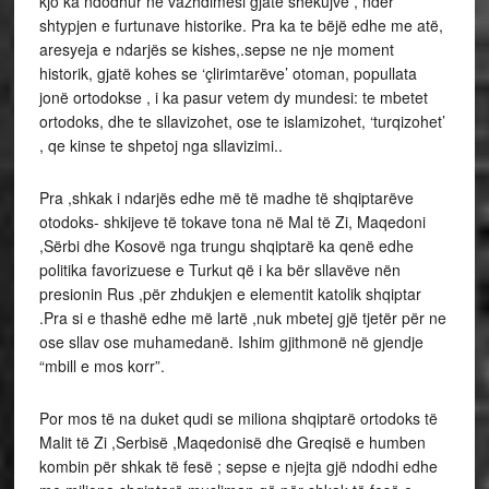
kjo ka ndodhur në vazhdimësi gjatë shekujve , ndër
shtypjen e furtunave historike. Pra ka te bëjë edhe me atë,
aresyeja e ndarjës se kishes,.sepse ne nje moment
historik, gjatë kohes se ‘çlirimtarëve’ otoman, popullata
jonë ortodokse , i ka pasur vetem dy mundesi: te mbetet
ortodoks, dhe te sllavizohet, ose te islamizohet, ‘turqizohet’
, qe kinse te shpetoj nga sllavizimi..
Pra ,shkak i ndarjës edhe më të madhe të shqiptarëve
otodoks- shkijeve të tokave tona në Mal të Zi, Maqedoni
,Sërbi dhe Kosovë nga trungu shqiptarë ka qenë edhe
politika favorizuese e Turkut që i ka bër sllavëve nën
presionin Rus ,për zhdukjen e elementit katolik shqiptar
.Pra si e thashë edhe më lartë ,nuk mbetej gjë tjetër për ne
ose sllav ose muhamedanë. Ishim gjithmonë në gjendje
“mbill e mos korr”.
Por mos të na duket qudi se miliona shqiptarë ortodoks të
Malit të Zi ,Serbisë ,Maqedonisë dhe Greqisë e humben
kombin për shkak të fesë ; sepse e njejta gjë ndodhi edhe