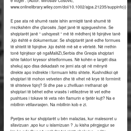
e vogël . (Autor: Miroslav Ćosović,
www.onlinelibrary.wiley.com/doi/10.1002/ajpa.21235/suppinfo))
E pse ata në shumë raste ishin armiqtë tanë shumë të
rrezikshëm dhe çfarosës ,fajet janë të spjegueshme. Se
shqiptarët janë “ ushqyesit “ më të mëdhenj të fqinjëve tanë
,kjo është e dokumentuar. Se shqiptarët janë edhe formues
të shtetit të fqinjëve ,kjo është më së e vërtetë. Në rrethin
tonë fqinjësor që ngaMaliiZi,Serbia dhe Greqia shqiptari
ishte faktori kryesor shtetformues. Në kohën e largët disa
shekuj apo disa dekadash ne jemi ata që në mënyrë
direkte apo indirekte i formuam këto shtete. Kushndikoi që
shqiptari të mohon vetveten dhe të vihet në krye të formimit
të shteteve fqinj? Si dhe pse u zhvilluan rrethanat që
shqiptari të bëhet edhe vrasës i vëllezërve të vet edhe
pushtues i tokave të veta nën flamurin e tjetër kujt? Na e
mbillnin vëllavrasjen. Na mbillnin kob e zi.
Pyetjes se kur shqiptarët u bën malazias, kur malesoret u
sllavizuan ,apo kur u islamizuan ? ,iu kisha përgjegjur se