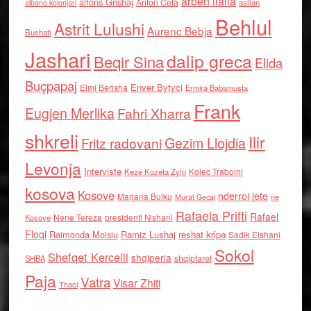
arben llalla
alfons Grishaj
Anton Cefa
asllan
albano kolonjari
Behlul
Astrit Lulushi
Aurenc Bebja
Bushati
Jashari
dalip greca
Beqir Sina
Elida
Buçpapaj
Enver Bytyci
Elmi Berisha
Ermira Babamusta
Frank
Eugjen Merlika
Fahri Xharra
shkreli
Ilir
Gezim Llojdia
Fritz radovani
Levonja
Interviste
Kolec Traboini
Keze Kozeta Zylo
kosova
Kosove
nderroi jete
Marjana Bulku
ne
Murat Gecaj
Rafaela Prifti
Rafael
Nene Tereza
Kosove
presidenti Nishani
Floqi
Raimonda Moisiu
Ramiz Lushaj
reshat kripa
Sadik Elshani
Sokol
Shefqet Kercelli
shqiperia
shqiptaret
SHBA
Paja
Vatra
Visar Zhiti
Thaci