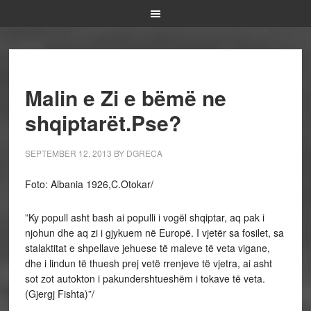
Malin e Zi e bëmë ne
shqiptarët.Pse?
SEPTEMBER 12, 2013
BY
DGRECA
Foto: Albania 1926,C.Otokar/
”Ky popull asht bash ai populli i vogël shqiptar, aq pak i
njohun dhe aq zi i gjykuem në Europë. I vjetër sa fosilet, sa
stalaktitat e shpellave jehuese të maleve të veta vigane,
dhe i lindun të thuesh prej vetë rrenjeve të vjetra, ai asht
sot zot autokton i pakundershtueshëm i tokave të veta.
(Gjergj Fishta)”/