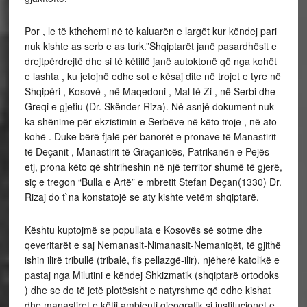
Por , le të kthehemi në të kaluarën e largët kur këndej pari
nuk kishte as serb e as turk.”Shqiptarët janë pasardhësit e
drejtpërdrejtë dhe si të këtillë janë autoktonë që nga kohët
e lashta , ku jetojnë edhe sot e kësaj dite në trojet e tyre në
Shqipëri , Kosovë , në Maqedoni , Mal të Zi , në Serbi dhe
Greqi e gjetiu (Dr. Skënder Riza). Në asnjë dokument nuk
ka shënime për ekzistimin e Serbëve në këto troje , në ato
kohë . Duke bërë fjalë për banorët e pronave të Manastirit
të Deçanit , Manastirit të Graçanicës, Patrikanën e Pejës
etj, prona këto që shtriheshin në një territor shumë të gjerë,
siç e tregon “Bulla e Artë” e mbretit Stefan Deçan(1330) Dr.
Rizaj do t`na konstatojë se aty kishte vetëm shqiptarë.
Kështu kuptojmë se popullata e Kosovës së sotme dhe
qeveritarët e saj Nemanasit-Nimanasit-Nemaniqët, të gjithë
ishin ilirë tribullë (tribalë, fis pellazgë-ilir), njëherë katolikë e
pastaj nga Milutini e këndej Shkizmatik (shqiptarë ortodoks
) dhe se do të jetë plotësisht e natyrshme që edhe kishat
dhe manastiret e këtij ambienti gjeografik si institucionet e