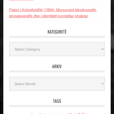
Fjalori i Kristoforidhit (1904): Monument leksikografik,
etnogjeografik dhe i identitetit kombëtar shqiptar
KATEGORITË
Kategoritë
ARKIV
Arkiv
TAGS