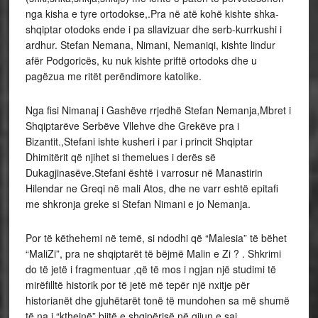
nga kisha e tyre ortodokse,.Pra në atë kohë kishte shka-
shqiptar otodoks ende i pa sllavizuar dhe serb-kurrkushi i
ardhur. Stefan Nemana, Nimani, Nemaniqi, kishte lindur
afër Podgoricës, ku nuk kishte priftë ortodoks dhe u
pagëzua me ritët perëndimore katolike.
Nga fisi Nimanaj i Gashëve rrjedhë Stefan Nemanja,Mbret i
Shqiptarëve Serbëve Vllehve dhe Grekëve pra i
Bizantit.,Stefani ishte kusheri i par i princit Shqiptar
Dhimitërit që njihet si themelues i derës së
Dukagjinasëve.Stefani është i varrosur në Manastirin
Hilendar ne Greqi në mali Atos, dhe ne varr eshtë epitafi
me shkronja greke si Stefan Nimani e jo Nemanja.
Por të këthehemi në temë, si ndodhi që “Malesia” të bëhet
“MaliZi”, pra ne shqiptarët të bëjmë Malin e Zi ? . Shkrimi
do të jetë i fragmentuar ,që të mos i ngjan një studimi të
mirëfilltë historik por të jetë më tepër një nxitje për
historianët dhe gjuhëtarët tonë të mundohen sa më shumë
të na i “kthejnë” bijtë e shqipërisë në gjiun e saj.