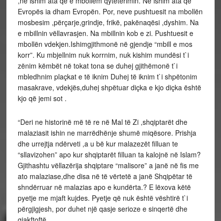
,ne ishim ata që e mbollëm qytetërimin. Ne ishim ata që
Evropës ia dham Evropën. Por, neve pushtuesit na mbollën
mosbesim ,përçarje,grindje, frikë, pakënaqësi ,dyshim. Na
e mbillnin vëllavrasjen. Na mbillnin kob e zi. Pushtuesit e
mbollën vdekjen.Ishimgjithmonë në gjendje “mbill e mos
korr”. Ku mbjellnim nuk korrnim, nuk kishim mundësi t`i
zënim këmbët në tokat tona se duhej gjithëmonë t`i
mbledhnim plaçkat e të iknim Duhej të iknim t`i shpëtonim
masakrave, vdekjës,duhej shpëtuar diçka e kjo diçka është
kjo që jemi sot .
“Deri ne historinë më të re në Mal të Zi ,shqiptarët dhe
malaziasit ishin ne marrëdhënje shumë miqësore. Prishja
dhe urrejtja ndërveti ,a u bë kur malazezët filluan te
“sllavizohen” apo kur shqiptarët filluan ta kalojnë në Islam?
Gjithashtu vëllazërija shqiptare “malisore” a janë në fis me
ato malaziase,dhe disa në të vërtetë a janë Shqipëtar të
shndërruar në malazias apo e kundërta.? E lëxova këtë
pyetje me mjaft kujdes. Pyetje që nuk është vështirë t`i
përgjigjesh, por duhet një qasje serioze e sinqertë dhe
gjakftoftë.