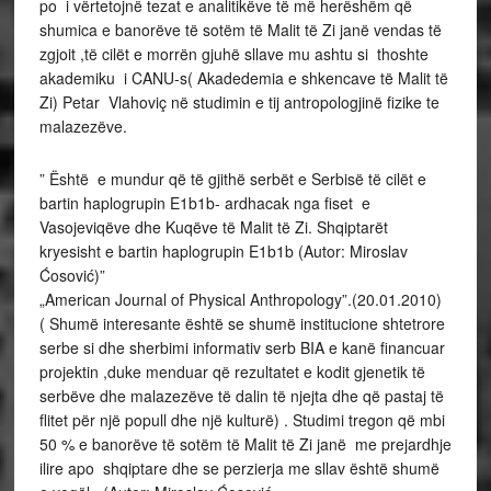
po i vërtetojnë tezat e analitikëve të më herëshëm që
shumica e banorëve të sotëm të Malit të Zi janë vendas të
zgjoit ,të cilët e morrën gjuhë sllave mu ashtu si thoshte
akademiku i CANU-s( Akadedemia e shkencave të Malit të
Zi) Petar Vlahoviç në studimin e tij antropologjinë fizike te
malazezëve.
” Është e mundur që të gjithë serbët e Serbisë të cilët e
bartin haplogrupin E1b1b- ardhacak nga fiset e
Vasojeviqëve dhe Kuqëve të Malit të Zi. Shqiptarët
kryesisht e bartin haplogrupin E1b1b (Autor: Miroslav
Ćosović)”
„American Journal of Physical Anthropology”.(20.01.2010)
( Shumë interesante është se shumë institucione shtetrore
serbe si dhe sherbimi informativ serb BIA e kanë financuar
projektin ,duke menduar që rezultatet e kodit gjenetik të
serbëve dhe malazezëve të dalin të njejta dhe që pastaj të
flitet për një popull dhe një kulturë)
. Studimi tregon që mbi
50 % e banorëve të sotëm të Malit të Zi janë me prejardhje
ilire apo shqiptare dhe se perzierja me sllav është shumë