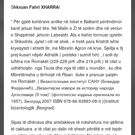
S
hkruan Fahri XHARRA/
” Për gjatë kohërave antike në tokat e Balkanit perëndimor
kanë jetuar fiset ilire. Në Malin e Zi të sotëm dhe në veriun
e Shqipërisë ,jetonin Labeatët. Ata e kishin formuar qytetin
e Shkodrës ,qytet i cili në shek . e tretë para Krishtit ishte
kryeqyteti i shtetit Ilir, me Mbretin Agron në krye. Sjellja e tij
prej kusari nëpër Adriatik ( preteks i sulmit fxh) , i solli dy
luftëra me Romakët (229-228 prK ,dhe 219 prK.) të cilat u
udhëhoqën nga Teuta dhe nga të cilët u mundën , ku dhe
Mbretëresha u tërhoqë në Risan duke e pranuar paqën
me Romakët .( Византолошки институт САНУ (Божидар
Ферјанчић), „Византијски извори за историју народа
Југославије (II том)“ (фототипско издање оригинала из
1957), Београд 2007 ISBN 978-86-83883-08-0 )(Instituti
bizantologjik ,Beograd)
Sipas të dhënava dhe artefakteve të mëshefura me qëllime
të caktuara ,e të cilat po dalin në shesh përditë e më tepër