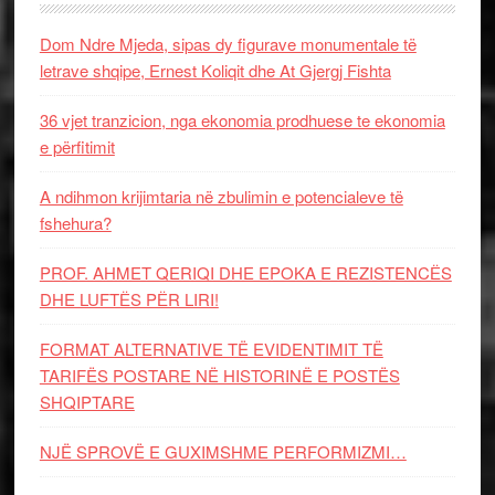
Dom Ndre Mjeda, sipas dy figurave monumentale të
letrave shqipe, Ernest Koliqit dhe At Gjergj Fishta
36 vjet tranzicion, nga ekonomia prodhuese te ekonomia
e përfitimit
A ndihmon krijimtaria në zbulimin e potencialeve të
fshehura?
PROF. AHMET QERIQI DHE EPOKA E REZISTENCЁS
DHE LUFTЁS PЁR LIRI!
FORMAT ALTERNATIVE TË EVIDENTIMIT TË
TARIFËS POSTARE NË HISTORINË E POSTËS
SHQIPTARE
NJË SPROVË E GUXIMSHME PERFORMIZMI…