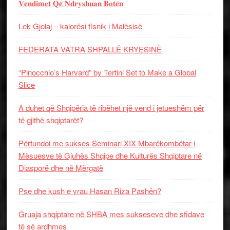
𝐕𝐞𝐧𝐝𝐢𝐦𝐞𝐭 𝐐𝐞̈ 𝐍𝐝𝐫𝐲𝐬𝐡𝐮𝐚𝐧 𝐁𝐨𝐭𝐞̈𝐧
Lek Gjolaj – kalorësi fisnik i Malësisë
FEDERATA VATRA SHPALLË KRYESINË
“Pinocchio’s Harvard” by Tertini Set to Make a Global
Slice
A duhet që Shqipëria të ribëhet një vend i jetueshëm për
të gjithë shqiptarët?
Përfundoi me sukses Seminari XIX Mbarëkombëtar i
Mësuesve të Gjuhës Shqipe dhe Kulturës Shqiptare në
Diasporë dhe në Mërgatë
Pse dhe kush e vrau Hasan Riza Pashën?
Gruaja shqiptare në SHBA mes sukseseve dhe sfidave
të së ardhmes