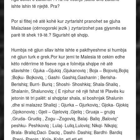
ishte ishin të njejtë. Pra?
Por si flitej në atë kohë kur zyrtarisht pranohet se gjuha
Malaziase (cërnogorski jezik ) zyrtarizohet pas gjysmës se
parë të shek 19-të.? Sigurisht që shqip.
Humbja në gjiun sllav ishte ishte e pakthyeshme si humbja
në gjiun turk e grek.Por kur jemi te Malesia të cekim edhe
këto ndërrime të fiseve nga e folmëja shqipe në atë
sllavishte : Gjuka –Gjukiq ,Gjukanoviq ; Boja – Bojoviq,Bojiq
;Bojku- Bojkoviq, ; Gashi- Gashiq,Gashanin ; Berisha-
Berishiq; Burri- Buriq ; Shoshi- Shoshkiq; Shala-Shaliq ,
Shalanin, Shalunoviq; ( E njohur në një fshat të Plavës ku
jetonin të tri palët: si shqiptar shala, si boshnjak Shalunin
,dhe si malazez Shaliq) ; Gjurka – Gjurkoviq,; Gjoka- Gjokiq
,Gjokonoviq ; Gjeli – Gjeloviq ,Gjeliq ; Gruaja – grujiq
,Gruda- Grudiq , Zogu –Zogoviq, Balaj- Baliq ,Baloviq”
peshku- Peshkoviq ; Lulaj- Luliq,Luloviq; Nikqi- Nikqiq;
Brala- Braliq;Daci- Daciq , Dashi- Dashiq; Bardhi- Bardiq
,Preni- Preniq ; Kola- Koliq. etj etj etj.