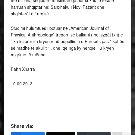
me miliona shqiptarë musliman që për shkak të fesë e
harruan shqiptarinë; Sanxhaku i Novi Pazarit dhe
shqiptarët e Turqisë.
Studimi hulumtues i botuar në „American Journal of
Physical Anthropology” tregon se balkani ( pellazgët fxh) e
“ ka lozur rolin kryesor në popullimin e Europës pas ” kohës
së madhe të akullit ” , dhe që nga ky nënqiell u kryen
migrime të mëdha.
Fahri Xharra
10.09.2013
Share via: