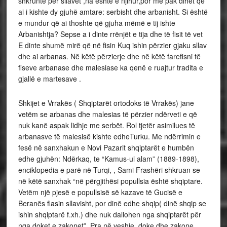
shkrunte për sllavët ,na është e njihur,por më pak dihet që
ai i kishte dy gjuhë amtare: serbisht dhe arbanisht. Si është
e mundur që ai thoshte që gjuha mëmë e tij ishte
Arbanishtja? Sepse a i dinte rrënjët e tija dhe të fisit të vet
E dinte shumë mirë që në fisin Kuq ishin përzier gjaku sllav
dhe ai arbanas. Në këtë përzierje dhe në këtë farefisni të
fiseve arbanase dhe malesiase ka qenë e ruajtur tradita e
gjallë e martesave .
Shkijet e Vrrakës ( Shqiptarët ortodoks të Vrrakës) jane
vetëm se arbanas dhe malesias të përzier ndërveti e që
nuk kanë aspak lidhje me serbët. Rol tjetër asimilues të
arbanasve të malesisë kishte edheTurku. Me ndërrimin e
fesë në sanxhakun e Novi Pazarit shqiptarët e humbën
edhe gjuhën: Ndërkaq, te “Kamus-ul alam” (1889-1898),
enciklopedia e parë në Turqi, , Sami Frashëri shkruan se
në këtë sanxhak “në përgjithësi popullsia është shqiptare.
Vetëm një pjesë e popullsisë së kazave të Gucisë e
Beranës flasin sllavisht, por dinë edhe shqip( dinë shqip se
ishin shqiptarë f.xh.) dhe nuk dallohen nga shqiptarët për
nga doket e zakonet”. Pra në veshje ,doke dhe zakone