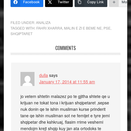
Facebook
Twitter
Copy Link
More
FILED UNDER:
ANALIZA
TAGGED WITH:
FAHRI XHARRA
,
MALIN E ZI E BEME NE
,
PSE
,
SHQIPTARET
COMMENTS
dulla
says
January 17, 2014 at 11:55 am
jo vetem shtetin malazez po te gjitha shtete qe u
krijuan ne tokat tona i krijuan shqipetaret ,sepse
nuk donin qe te ishin musliman kurse prinderit
tane qe ishin musliman sot ne femijet e tyre jemi
shqipetar dhe kshkruaj, flasim rrime veshemi
mendojm krejt shqip kuy jan ata ortodoks te