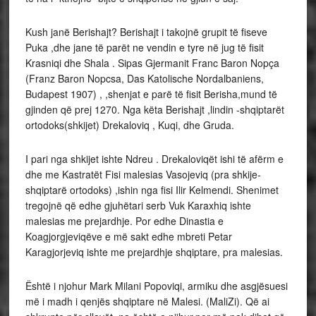
Kush janë Berishajt? Berishajt i takojnë grupit të fiseve
Puka ,dhe jane të parët ne vendin e tyre në jug të fisit
Krasniqi dhe Shala . Sipas Gjermanit Franc Baron Nopça
(Franz Baron Nopcsa, Das Katolische Nordalbaniens,
Budapest 1907) , ,shenjat e parë të fisit Berisha,mund të
gjinden që prej 1270. Nga këta Berishajt ,lindin -shqiptarët
ortodoks(shkijet) Drekaloviq , Kuqi, dhe Gruda.
I pari nga shkijet ishte Ndreu . Drekaloviqët ishi të afërm e
dhe me Kastratët Fisi malesias Vasojeviq (pra shkije-
shqiptarë ortodoks) ,ishin nga fisi Ilir Kelmendi. Shenimet
tregojnë që edhe gjuhëtari serb Vuk Karaxhiq ishte
malesias me prejardhje. Por edhe Dinastia e
Koagjorgjeviqëve e më sakt edhe mbreti Petar
Karagjorjeviq ishte me prejardhje shqiptare, pra malesias.
Është i njohur Mark Milani Popoviqi, armiku dhe asgjësuesi
më i madh i qenjës shqiptare në Malesi. (MaliZi). Që ai