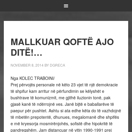
MALLKUAR QOFTË AJO
DITË!…
NOVEMBER 8, 2014
BY
DGRECA
Nga KOLEC TRABOINI/
Prej përvojës personale në këto 23 vjet të një demokracie
të shpifur kam arritur në përfundimin se këlyshët e
bushtrave të komunizmit, me gjithë iluzionin tonë, pak
gjasë kanë të ndërrojnë ves. Janë bijtë e baballarëve të
paepur për pushtet. Ashtu si ata edhe këta do të vazhdojnë
të mbetën prepotentë, dhunues, megalomanë dhe shpifës
e më kryesorja mosmirënjohës, sofistë dhe hipokritë të
pandreqshëm. Jam distancuar në vitin 1990-1991 prej