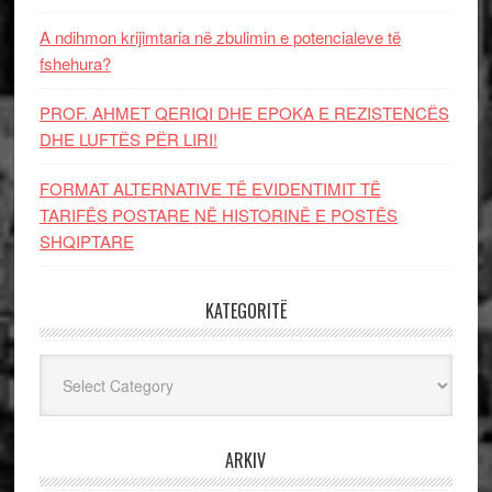
A ndihmon krijimtaria në zbulimin e potencialeve të
fshehura?
PROF. AHMET QERIQI DHE EPOKA E REZISTENCЁS
DHE LUFTЁS PЁR LIRI!
FORMAT ALTERNATIVE TË EVIDENTIMIT TË
TARIFËS POSTARE NË HISTORINË E POSTËS
SHQIPTARE
KATEGORITË
Kategoritë
ARKIV