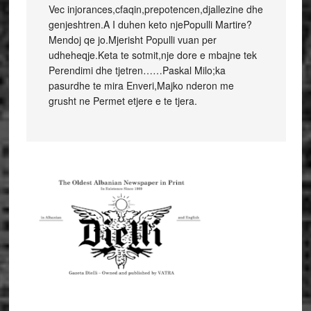
Vec injorances,cfaqin,prepotencen,djallezine dhe
genjeshtren.A I duhen keto njePopulli Martire?
Mendoj qe jo.Mjerisht Populli vuan per
udheheqje.Keta te sotmit,nje dore e mbajne tek
Perendimi dhe tjetren……Paskal Milo;ka
pasurdhe te mira Enveri,Majko nderon me
grusht ne Permet etjere e te tjera.