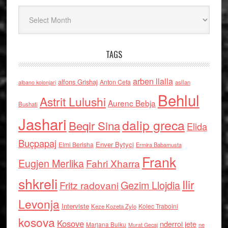
Arkiv
TAGS
arben llalla
alfons Grishaj
Anton Cefa
asllan
albano kolonjari
Behlul
Astrit Lulushi
Aurenc Bebja
Bushati
Jashari
dalip greca
Beqir Sina
Elida
Buçpapaj
Enver Bytyci
Elmi Berisha
Ermira Babamusta
Frank
Eugjen Merlika
Fahri Xharra
shkreli
Ilir
Gezim Llojdia
Fritz radovani
Levonja
Interviste
Kolec Traboini
Keze Kozeta Zylo
kosova
Kosove
nderroi jete
Marjana Bulku
ne
Murat Gecaj