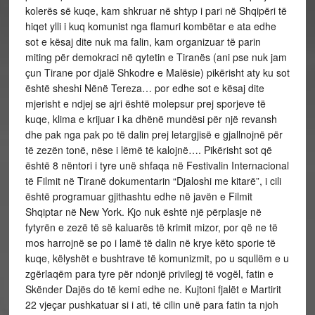
kolerës së kuqe, kam shkruar në shtyp i pari në Shqipëri të
hiqet ylli i kuq komunist nga flamuri kombëtar e ata edhe
sot e kësaj dite nuk ma falin, kam organizuar të parin
miting për demokraci në qytetin e Tiranës (ani pse nuk jam
çun Tirane por djalë Shkodre e Malësie) pikërisht aty ku sot
është sheshi Nënë Tereza… por edhe sot e kësaj dite
mjerisht e ndjej se ajri është molepsur prej sporjeve të
kuqe, klima e krijuar i ka dhënë mundësi për një revansh
dhe pak nga pak po të dalin prej letargjisë e gjallnojnë për
të zezën tonë, nëse i lëmë të kalojnë…. Pikërisht sot që
është 8 nëntori i tyre unë shfaqa në Festivalin Internacional
të Filmit në Tiranë dokumentarin “Djaloshi me kitarë”, i cili
është programuar gjithashtu edhe në javën e Filmit
Shqiptar në New York. Kjo nuk është një përplasje në
fytyrën e zezë të së kaluarës të krimit mizor, por që ne të
mos harrojnë se po i lamë të dalin në krye këto sporie të
kuqe, këlyshët e bushtrave të komunizmit, po u squllëm e u
zgërlaqëm para tyre për ndonjë privilegj të vogël, fatin e
Skënder Dajës do të kemi edhe ne. Kujtoni fjalët e Martirit
22 vjeçar pushkatuar si i ati, të cilin unë para fatin ta njoh