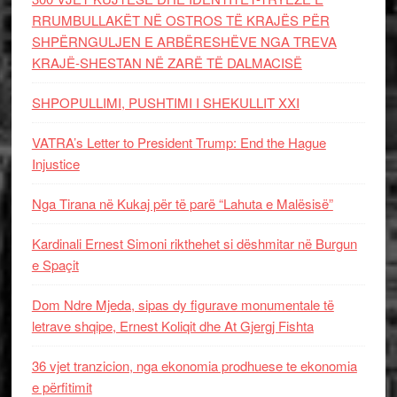
RRUMBULLAKËT NË OSTROS TË KRAJËS PËR
SHPËRNGULJEN E ARBËRESHËVE NGA TREVA
KRAJË-SHESTAN NË ZARË TË DALMACISË
SHPOPULLIMI, PUSHTIMI I SHEKULLIT XXI
VATRA’s Letter to President Trump: End the Hague
Injustice
Nga Tirana në Kukaj për të parë “Lahuta e Malësisë”
Kardinali Ernest Simoni rikthehet si dëshmitar në Burgun
e Spaçit
Dom Ndre Mjeda, sipas dy figurave monumentale të
letrave shqipe, Ernest Koliqit dhe At Gjergj Fishta
36 vjet tranzicion, nga ekonomia prodhuese te ekonomia
e përfitimit