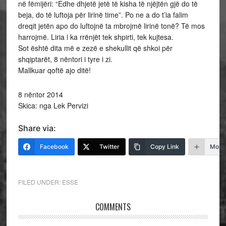
në fëmijëri: “Edhe dhjetë jetë të kisha të njëjtën gjë do të
beja, do të luftoja për lirinë time”. Po ne a do t’ia falim
dreqit jetën apo do luftojnë ta mbrojmë lirinë tonë? Të mos
harrojmë. Liria i ka rrënjët tek shpirti, tek kujtesa.
Sot është dita më e zezë e shekullit që shkoi për
shqiptarët, 8 nëntori i tyre i zi.
Mallkuar qoftë ajo ditë!
8 nëntor 2014
Skica: nga Lek Pervizi
Share via:
Facebook
Twitter
Copy Link
More
FILED UNDER:
ESSE
COMMENTS