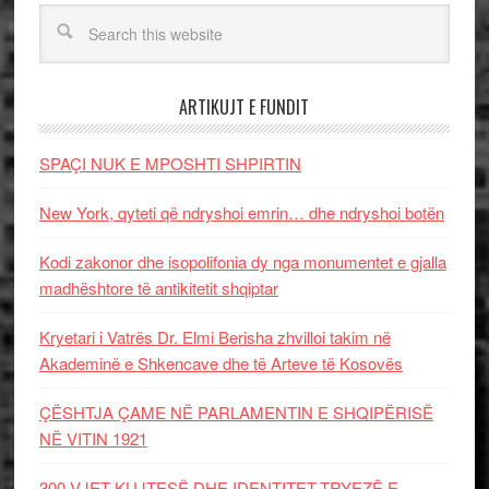
ARTIKUJT E FUNDIT
SPAÇI NUK E MPOSHTI SHPIRTIN
New York, qyteti që ndryshoi emrin… dhe ndryshoi botën
Kodi zakonor dhe isopolifonia dy nga monumentet e gjalla
madhështore të antikitetit shqiptar
Kryetari i Vatrës Dr. Elmi Berisha zhvilloi takim në
Akademinë e Shkencave dhe të Arteve të Kosovës
ÇËSHTJA ÇAME NË PARLAMENTIN E SHQIPËRISË
NË VITIN 1921
300 VJET KUJTESË DHE IDENTITET-TRYEZË E