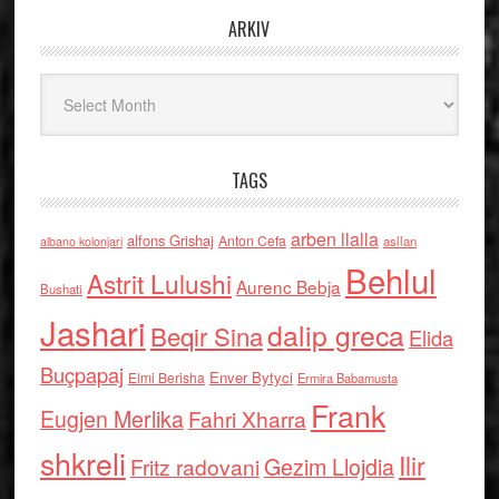
ARKIV
Arkiv
TAGS
arben llalla
alfons Grishaj
Anton Cefa
asllan
albano kolonjari
Behlul
Astrit Lulushi
Aurenc Bebja
Bushati
Jashari
dalip greca
Beqir Sina
Elida
Buçpapaj
Enver Bytyci
Elmi Berisha
Ermira Babamusta
Frank
Eugjen Merlika
Fahri Xharra
shkreli
Ilir
Gezim Llojdia
Fritz radovani