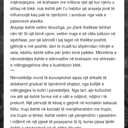
mijëravjeçare, në krahasim me miliona vjet që kur njeriu u
shfaq në tokë, nuk është për t’u habitur që arsyeja jonë të
influencojë kaq pak te njerëzimi, i sunduar nga vala e
pasioneve atavike.
Arsyeja është vetëm lëvozhga, po çfarë thellësie fshihet
nën të! Si një bimë ujore, vetëm maja e së cilës lulëzon në
sipërfaqe, por që kërcelli i saj laget në thellësi poshtë,
gjithnjë e më poshtë, deri te trualli ku shpërndan rrënjët e
veta, kështu është edhe për jetën tonë psikike. Mbretëria e
nënvetëdijes është e stërmadhe në krahasim me shtresën
e ndërgjegjshme dhe e kushtëzon këtë.
***
Nënvetëdija mund të konceptohet sipas një shkalle të
dobësimit gradual të lajmërimit shqisor, nga kufijtë e
ndërgjegjes te kufiri i pavetëdijes. Nga lart, ajo kufizohet
me atë që është forma më e ulët e ndijimit, ndijimi i të
prekurit. Një përvojë të kësaj e gjejmë në kontaktin seksual.
Këtu, trupi është në kontakt të menjëhershëm me trupin,
me trupin si tërësi; është vetëm një përqëndrim i pjesshëm
i ndijimit në një pjesë të posaçame të tij, kurse pjesa tjetër
është e shpërndarë në të gjithë lëkurën.