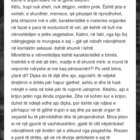
Këtu, trupi nuk sheh, nuk dëgjon, vetëm prek. Është jeta e
verbër, e shurdhër, memece, që përpiqet të riprodhohet,
jeta shtazore më e ulët, karakteristikë e materies organike
në fazat e para të evolucionit të vet, që është në kufi me
nënvetëdijen e jetës vegjetative. Kalimi, në fakt, nga kjo lloj
ndërgjegjeje te mungesa e saj – gjë që ndodh ndonjëherë
në kontaktin seksual- është shumë i lehtë.
Mbretëria e nënvetëdijes është karakteristikë e bimës.
Instinkti e di atë që bën, madje e di shumë mirë; si mund të
vepronte ndryshe ai me kaq përsosmëri?! Po vetë bima,
çfarë di? Diçka do të dijë dhe ajo, sigurisht: të ndjekë
drejtimin e dritës për hapur gjethet, ashtu si dhe të fusë
rrënjët e veta në tokë për të nxjerrë ushqimin. Kështu, ajo e
krijon jetën nga lënda organike. Dhe në kohën kur e krijon,
duhet të ndiejë edhe ajo diçka, por është një ndjesi e
përhapur në të gjithë trupin e saj dhe pa asnjë organ të
veçantë ku të përmblidhet dhe të përqendrohet. Bima jeton
si në një gjumë të vazhdueshëm, gjatë të cilit nëpërduket
ndonjëherë një ëndërr që e shkund nga plogështia. Rrezen
e parë të dritës, që vë në lëvizje aktivitetet e saj të