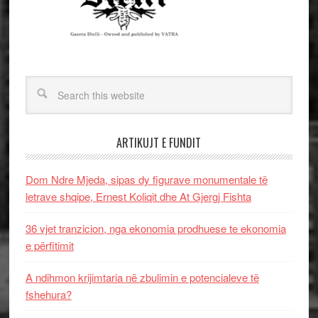
ARTIKUJT E FUNDIT
Dom Ndre Mjeda, sipas dy figurave monumentale të
letrave shqipe, Ernest Koliqit dhe At Gjergj Fishta
36 vjet tranzicion, nga ekonomia prodhuese te ekonomia
e përfitimit
A ndihmon krijimtaria në zbulimin e potencialeve të
fshehura?