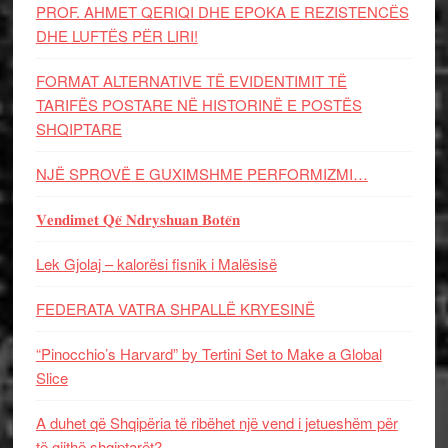
PROF. AHMET QERIQI DHE EPOKA E REZISTENCЁS
DHE LUFTЁS PЁR LIRI!
FORMAT ALTERNATIVE TË EVIDENTIMIT TË
TARIFËS POSTARE NË HISTORINË E POSTËS
SHQIPTARE
NJË SPROVË E GUXIMSHME PERFORMIZMI…
𝐕𝐞𝐧𝐝𝐢𝐦𝐞𝐭 𝐐𝐞̈ 𝐍𝐝𝐫𝐲𝐬𝐡𝐮𝐚𝐧 𝐁𝐨𝐭𝐞̈𝐧
Lek Gjolaj – kalorësi fisnik i Malësisë
FEDERATA VATRA SHPALLË KRYESINË
“Pinocchio’s Harvard” by Tertini Set to Make a Global
Slice
A duhet që Shqipëria të ribëhet një vend i jetueshëm për
të gjithë shqiptarët?