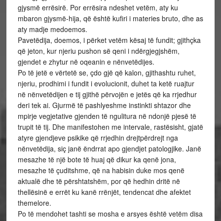
gjysmë errësirë. Por errësira ndeshet vetëm, aty ku
mbaron gjysmë-hija, që është kufiri i materies bruto, dhe as
aty madje medoemos.
Pavetëdija, doemos, i përket vetëm kësaj të fundit; gjithçka
që jeton, kur njeriu pushon së qeni i ndërgjegjshëm,
gjendet e zhytur në oqeanin e nënvetëdijes.
Po të jetë e vërtetë se, çdo gjë që kalon, gjithashtu ruhet,
njeriu, prodhimi i fundit i evolucionit, duhet ta ketë ruajtur
në nënvetëdijen e tij gjithë përvojën e jetës që ka rrjedhur
deri tek ai. Gjurmë të pashlyeshme instinkti shtazor dhe
mpirje vegjetative gjenden të ngulitura në ndonjë pjesë të
trupit të tij. Dhe manifestohen me intervale, rastësisht, gjatë
atyre gjendjeve psikike që rrjedhin drejtpërdrejt nga
nënvetëdija, siç janë ëndrrat apo gjendjet patologjike. Janë
mesazhe të një bote të huaj që dikur ka qenë jona,
mesazhe të çuditshme, që na habisin duke mos qenë
aktualë dhe të përshtatshëm, por që hedhin dritë në
thellësinë e errët ku kanë rrënjët, tendencat dhe afektet
themelore.
Po të mendohet tashti se mosha e arsyes është vetëm disa