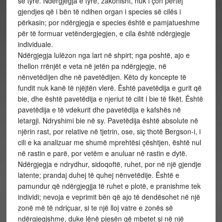
së tyre. Ndërgjegja e tyre, zakonisht, nuk i çon përtej
gjendjes që i bën të ndihen organ i species së cilës i
përkasin; por ndërgjegja e species është e pamjatueshme
për të formuar vetëndergjegjen, e cila është ndërgjegje
individuale.
Ndërgjegja lulëzon nga lart në shpirt; nga poshtë, ajo e
thellon rrënjët e veta në jetën pa ndërgjegje, në
nënvetëdijen dhe në pavetëdijen. Këto dy koncepte të
fundit nuk kanë të njëjtën vlerë. Është pavetëdija e gurit që
bie, dhe është pavetëdija e njeriut të cilit i bie të fikët. Është
pavetëdija e të vdekurit dhe pavetëdija e kafshës në
letargji. Ndryshimi bie në sy. Pavetëdija është absolute në
njërin rast, por relative në tjetrin, ose, siç thotë Bergson-i, i
cili e ka analizuar me shumë mprehtësi çështjen, është nul
në rastin e parë, por vetëm e anuluar në rastin e dytë.
Ndërgjegja e ndrydhur, sidoqoftë, ruhet, por në një gjendje
latente; prandaj duhej të quhej nënvetëdije. Është e
pamundur që ndërgjegjja të ruhet e plotë, e pranishme tek
individi; nevoja e veprimit bën që ajo të dendësohet në një
zonë më të ndriçuar, si te një lloj vatre e zonës së
ndërgjegjshme, duke lënë pjesën që mbetet si në një