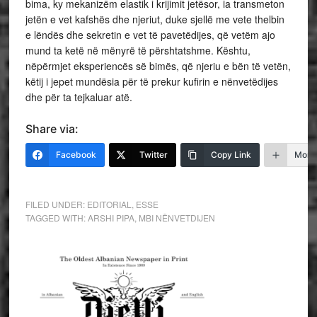
bima, ky mekanizëm elastik i krijimit jetësor, ia transmeton
jetën e vet kafshës dhe njeriut, duke sjellë me vete thelbin
e lëndës dhe sekretin e vet të pavetëdijes, që vetëm ajo
mund ta ketë në mënyrë të përshtatshme. Kështu,
nëpërmjet eksperiencës së bimës, që njeriu e bën të vetën,
këtij i jepet mundësia për të prekur kufirin e nënvetëdijes
dhe për ta tejkaluar atë.
Share via:
Facebook
Twitter
Copy Link
More
FILED UNDER:
EDITORIAL
,
ESSE
TAGGED WITH:
ARSHI PIPA
,
MBI NËNVETDIJEN