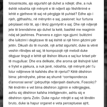
fotosintezës, ajo sigurisht që duhet a ndiejë; dhe, a nuk
është ndoshta një mënyrë e të ndjerit ajo fëshfërimë e
lehtë e gjetheve të saj në përgjigje të puhisë? Edhe ajo i
njeh, gjithashtu, në mënyrën e saj, pasionet: kur furtuna
përplaset mbi të, ajo i lëviz gjymtyrët e saj. Dhe një ndjenjë
jete të brendshme ajo duhet ta ketë, bashkë me reagimin
ndaj së jashtmes. Pranvera e zgjon nga gjumi: bulëzimi
dhe lulëzimi i degëzave të saj është si një himn gëzimi për
jetën. Dikush do të mundë, një artist sigurisht, duke ia vënë
veshin rilindjes së saj, të kompozojë një melodi duke
dëgjuar tingujt e lehtë që lëshon lëkura e saj kur kriset për
të mugulluar. Dhe era delikate, dhe aroma që lëshojnë lulet
e frytet e pjekura, a nuk janë, ndoshta, një mënyrë për t’u
folur ndijimeve të kafshës dhe të njeriut? Këtë dëshiron
bima: përndryshe, përse aq shumë “corrispondenza
d’amorosi sensi” (përputhje ndjenjash dashurie, Foscolo)?
Në ëndrrën e vet bima dëshiron zgjimin e ndërgjegjes,
ashtu siç dëshiron kafsha inteligjencën, ashtu siç e
dëshiron njeriu Zotin. Duke ngulur rrënjët e saj në lëndën
bruto, duke ia hapur organet e veta perceptuese ajrit,