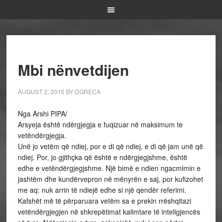
Mbi nënvetdijen
AUGUST 2, 2015
BY
DGRECA
Nga Arshi PIPA/
Arsyeja është ndërgjegja e fuqizuar në maksimum te
vetëndërgjegja.
Unë jo vetëm që ndiej, por e di që ndiej, e di që jam unë që
ndiej. Por, jo gjithçka që është e ndërgjegjshme, është
edhe e vetëndërgjegjshme. Një bimë e ndien ngacmimin e
jashtëm dhe kundërvepron në mënyrën e saj, por kufizohet
me aq: nuk arrin të ndiejë edhe si një qendër referimi.
Kafshët më të përparuara vetëm sa e prekin rrëshqitazi
vetëndërgjegjen në shkrepëtimat kalimtare të inteligjencës