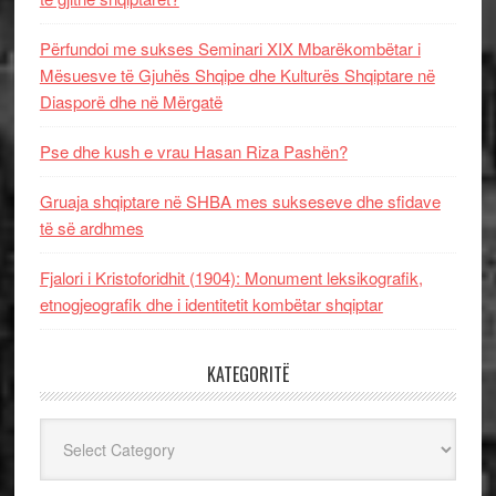
Përfundoi me sukses Seminari XIX Mbarëkombëtar i
Mësuesve të Gjuhës Shqipe dhe Kulturës Shqiptare në
Diasporë dhe në Mërgatë
Pse dhe kush e vrau Hasan Riza Pashën?
Gruaja shqiptare në SHBA mes sukseseve dhe sfidave
të së ardhmes
Fjalori i Kristoforidhit (1904): Monument leksikografik,
etnogjeografik dhe i identitetit kombëtar shqiptar
KATEGORITË
Kategoritë