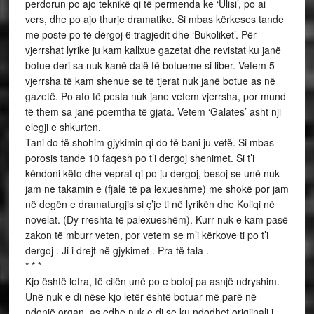
perdorun po ajo teknikë qi të permenda ke ‘Ulisi’, po ai
vers, dhe po ajo thurje dramatike. Si mbas kërkeses tande
me poste po të dërgoj 6 tragjedit dhe ‘Bukoliket’. Për
vjerrshat lyrike ju kam kallxue gazetat dhe revistat ku janë
botue deri sa nuk kanë dalë të botueme si liber. Vetem 5
vjerrsha të kam shenue se të tjerat nuk janë botue as në
gazetë. Po ato të pesta nuk jane vetem vjerrsha, por mund
të them sa janë poemtha të gjata. Vetem ‘Galates’ asht nji
elegji e shkurten.
Tani do të shohim gjykimin qi do të bani ju vetë. Si mbas
porosis tande 10 faqesh po t’i dergoj shenimet. Si t’i
këndoni këto dhe veprat qi po ju dergoj, besoj se unë nuk
jam ne takamin e (fjalë të pa lexueshme) me shokë por jam
në degën e dramaturgjis si ç’je ti në lyrikën dhe Koliqi në
novelat. (Dy rreshta të palexueshëm). Kurr nuk e kam pasë
zakon të mburr veten, por vetem se m’i kërkove ti po t’i
dergoj . Ji i drejt në gjykimet . Pra të fala .
* * *
Kjo është letra, të cilën unë po e botoj pa asnjë ndryshim.
Unë nuk e di nëse kjo letër është botuar më parë në
ndonjë organ, as edhe nuk e di se ku ndodhet origjinali i