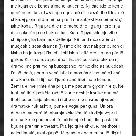
me kujtimet e kohës s’ime të kalueme. Nji ditë (do të kemë
qenë ndoshta ja 14 vjeç) u ngula në nji tryezë dhe fillova të
shkruej gjoja nji dramë natyrisht me subjekt kombëtar si ç’
ishte koha . Rrija pra ditë me radhë dhe nga nji herë linja
dhe shkollën pa e frekuentue. Kur më pyetshin njerzit e
shtëpisë ç’ka baja, nuk dëftenja. Në fund mbas afër dy
muejesh e sosa dramën (!) t’ime dhe kryenalt për punën qi
kishje ba ja tregoj t’im eti, i cili ishte i aftë prej nature për të
gjykue.Kur iu afrova pra dhe i thashë se kishja shkrue nji
dramë, me priti me nji buzëqeshje ironike dhe as nuk deshi
t’a këndojë, por ma vonë lutjet e momës s’ime më nji anë
dhe kurioziteti i tij mbë t’jetrën anë filloi me e këndue.
Zemra e ime rrihte dhe prisja me padurim gjykimin e tij. Në
funt më thirri po këte radhë jo me qeshje ironike dhe më
thotë se un ishja akoma i ri dhe se me shkrue nji vepër
dramatike nuk asht nji punë e vogël për çuna. Un pra
duhesh ma parë të mbaroja shkollën, të studjoja veprat
dramatike të poetenvet të mëdhenj të huej dhe pastaj të
bija në prehnin e theatrit. Pra kjo qi ke shkrue, më thotë i
ndjeri im atë, asht gja për të qeshun dhe meriton të digjet.