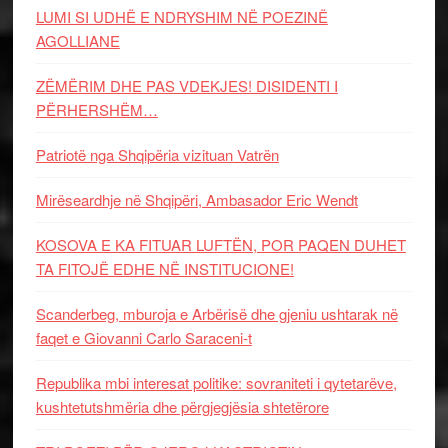
LUMI SI UDHË E NDRYSHIM NË POEZINË
AGOLLIANE
ZËMËRIM DHE PAS VDEKJES! DISIDENTI I
PËRHERSHËM…
Patriotë nga Shqipëria vizituan Vatrën
Mirëseardhje në Shqipëri, Ambasador Eric Wendt
KOSOVA E KA FITUAR LUFTËN, POR PAQEN DUHET
TA FITOJË EDHE NË INSTITUCIONE!
Scanderbeg, mburoja e Arbërisë dhe gjeniu ushtarak në
faqet e Giovanni Carlo Saraceni-t
Republika mbi interesat politike: sovraniteti i qytetarëve,
kushtetutshmëria dhe përgjegjësia shtetërore