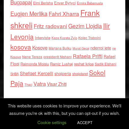
Buçpapaj
Enver Bytyci
Elmi Berisha
Ermira Babamusta
Frank
Eugjen Merlika
Fahri Xharra
shkreli
Ilir
Gezim Llojdia
Fritz radovani
Levonja
Interviste
Kolec Traboini
Keze Kozeta Zylo
kosova
Kosove
nderroi jete
Marjana Bulku
ne
Murat Gecaj
Rafaela Prifti
Rafael
Nene Tereza
Kosove
presidenti Nishani
Floqi
Raimonda Moisiu
Ramiz Lushaj
reshat kripa
Sadik Elshani
Sokol
Shefqet Kercelli
shqiperia
shqiptaret
SHBA
Paja
Vatra
Visar Zhiti
Thaci
This website uses cookies to improve your experience. We'll
assume you're ok with this, but you can opt-out if you wish.
Cookie settings
Log in
ACCEPT