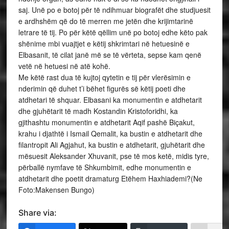
saj. Unë po e botoj për të ndihmuar biografët dhe studjuesit
e ardhshëm që do të merren me jetën dhe krijimtarinë
letrare të tij. Po për këtë qëllim unë po botoj edhe këto pak
shënime mbi vuajtjet e këtij shkrimtari në hetuesinë e
Elbasanit, të cilat janë më se të vërteta, sepse kam qenë
vetë në hetuesi në atë kohë.
Me këtë rast dua të kujtoj qytetin e tij për vlerësimin e
nderimin që duhet t’i bëhet figurës së këtij poeti dhe
atdhetari të shquar. Elbasani ka monumentin e atdhetarit
dhe gjuhëtarit të madh Kostandin Kristoforidhi, ka
gjithashtu monumentin e atdhetarit Aqif pashë Biçakut,
krahu i djathtë i Ismail Qemalit, ka bustin e atdhetarit dhe
filantropit Ali Agjahut, ka bustin e atdhetarit, gjuhëtarit dhe
mësuesit Aleksander Xhuvanit, pse të mos ketë, midis tyre,
përballë nymfave të Shkumbimit, edhe monumentin e
atdhetarit dhe poetit dramaturg Etëhem Haxhiademi?(Ne
Foto:Makensen Bungo)
Share via: