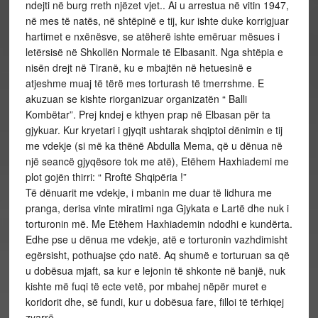
ndejti në burg rreth njëzet vjet.. Ai u arrestua në vitin 1947,
në mes të natës, në shtëpinë e tij, kur ishte duke korrigjuar
hartimet e nxënësve, se atëherë ishte emëruar mësues i
letërsisë në Shkollën Normale të Elbasanit. Nga shtëpia e
nisën drejt në Tiranë, ku e mbajtën në hetuesinë e
atjeshme muaj të tërë mes torturash të tmerrshme. E
akuzuan se kishte riorganizuar organizatën “ Balli
Kombëtar”. Prej kndej e kthyen prap në Elbasan për ta
gjykuar. Kur kryetari i gjyqit ushtarak shqiptoi dënimin e tij
me vdekje (si më ka thënë Abdulla Mema, që u dënua në
një seancë gjyqësore tok me atë), Etëhem Haxhiademi me
plot gojën thirri: “ Rroftë Shqipëria !”
Të dënuarit me vdekje, i mbanin me duar të lidhura me
pranga, derisa vinte miratimi nga Gjykata e Lartë dhe nuk i
torturonin më. Me Etëhem Haxhiademin ndodhi e kundërta.
Edhe pse u dënua me vdekje, atë e torturonin vazhdimisht
egërsisht, pothuajse çdo natë. Aq shumë e torturuan sa që
u dobësua mjaft, sa kur e lejonin të shkonte në banjë, nuk
kishte më fuqi të ecte vetë, por mbahej nëpër muret e
koridorit dhe, së fundi, kur u dobësua fare, filloi të tërhiqej
zvarrë.