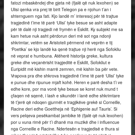
fatozi mbaskëndej dhe gjeta në (fjalë që nuk lexohen) se
Ulisi qenka vra prej të birit Telegon pa e njohun t’an i
shternguem nga fati. Kjo landë m’ interesoj për të trajtue
tragjedinë t’ime të parë ‘Ulisi’ tyke besue se asht adapte
për të dalë nji tragjedi në frymën e Eskilit. Ky subjekt me sa
kam hetue nuk asht përdorun deri më sot nga ndonji
shkrimtar, vetëm se Aristoteli përmend në veprën e tij
‘Poetika’ se kjo landë ka qenë trajtue nji herë nga Sofokliu
në veprat e humbuna. Atëherë historija greke, kultura
greke dhe veçanërisht tragjeditë e Eskilit, Sofokliut e
Euripidit më kishin marrë zemren, më kishin ba për vete.
Vrapova pra dhe shkrova tragjedinë t’ime të parë ‘Ulisi’ tyke
e punue dhe ripunue mjaft kohë. Heren e parë desha t’i ve
edhe kore, por ma vonë tyke besue se koret nuk mund t
çfaqen në sqenë, i lash e sikundër i lanë edhe shkrimtare
të t’jerë që ndoqen gjurmët e tragjikëve grekë si Corneille,
Racine deri edhe Goettheja në ‘Ephigenie auf Tauris’. Si
vers pelqeva pesëkambat jambike të (fjalë që nuk lexohen)
por u vuna rimë për t’i dhanë ma muzikë dhe i influencue
nga Corneille e Racine. Ndertesën e tragjedisë e thura si