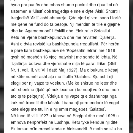
hyna pra punës dhe mbas shume punimi dhe ripunimi në
sistemen e ‘Ulisit’ doli tragjedija e ime e dytë ‘Akili’. Shpirti i
tragjedisë ‘Akili’ asht ahmarrja. Çdo njeri qi vret sado i fortë
me qenë në fund do ta pësojë. Nji mendim të tillë e gjejmë
dhe ke ‘Agamemnoni’ i Eskilit dhe ‘Elektra’ e Sofokliut .
Këtu në Vjenë bashkëpunova dhe me revistën ‘Djalërija’.
Asht e dyta revistë ku bashkëpunoja rregullisht. Për herën
e parë kam bashkëpunue në ‘Kopështin letrar’ me 1918
qysh në moshën 16 vjeç, natyrisht me sende të lehta. Në
‘Djalërija’ botova dhe vjerrshat e mija të parat lirike. (Shih
Nr. 1, voll. II, viti VIII datë Maj 1927). Ma e bukura e kësaj
në këte numër asht ajo me titullin ‘Galates’. Kjo asht nji
elegji për nji vajzë të vdekun. (Më ke shkrue ne letër dhe
për shenime (fjalë që nuk lexohen) ke ndoji vetë dhe merr
ato qi të pelqejnë). Vdekja e nji vajze qi e dashunoja nga
lark më tronditi dhe kështu i bana nji permendore të vogel
këte elegji me titullin e nji emni magjepes ‘Galates’.
Në fund të vitit 1927 u ktheva në Shqipni dhe mbë 1928 u
emnova nënprefekt në Lushnje. Këtu tyke këndue nji ditë
Plutarkun m’interesoi landa e Aleksandrit të math se si u ba