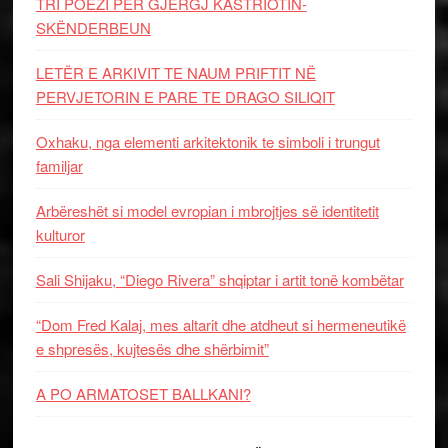
TRI POEZI PËR GJERGJ KASTRIOTIN-
SKËNDERBEUN
LETËR E ARKIVIT TE NAUM PRIFTIT NË
PERVJETORIN E PARE TE DRAGO SILIQIT
Oxhaku, nga elementi arkitektonik te simboli i trungut
familjar
Arbëreshët si model evropian i mbrojtjes së identitetit
kulturor
Sali Shijaku, “Diego Rivera” shqiptar i artit tonë kombëtar
“Dom Fred Kalaj, mes altarit dhe atdheut si hermeneutikë
e shpresës, kujtesës dhe shërbimit”
A PO ARMATOSET BALLKANI?