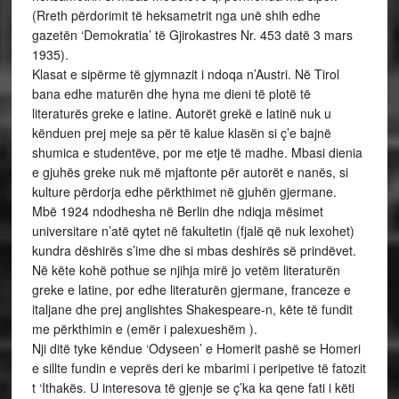
(Rreth përdorimit të heksametrit nga unë shih edhe
gazetën ‘Demokratia’ të Gjirokastres Nr. 453 datë 3 mars
1935).
Klasat e sipërme të gjymnazit i ndoqa n’Austri. Në Tirol
bana edhe maturën dhe hyna me dieni të plotë të
literaturës greke e latine. Autorët grekë e latinë nuk u
kënduen prej meje sa për të kalue klasën si ç’e bajnë
shumica e studentëve, por me etje të madhe. Mbasi dienia
e gjuhës greke nuk më mjaftonte për autorët e nanës, si
kulture përdorja edhe përkthimet në gjuhën gjermane.
Mbë 1924 ndodhesha në Berlin dhe ndiqja mësimet
universitare n’atë qytet në fakultetin (fjalë që nuk lexohet)
kundra dëshirës s’ime dhe si mbas deshirës së prindëvet.
Në këte kohë pothue se njihja mirë jo vetëm literaturën
greke e latine, por edhe literaturën gjermane, franceze e
italjane dhe prej anglishtes Shakespeare-n, këte të fundit
me përkthimin e (emër i palexueshëm ).
Nji ditë tyke këndue ‘Odyseen’ e Homerit pashë se Homeri
e sillte fundin e veprës deri ke mbarimi i peripetive të fatozit
t ‘Ithakës. U interesova të gjenje se ç’ka ka qene fati i këti