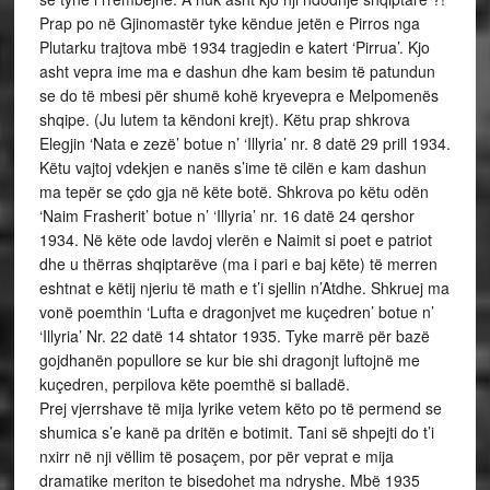
Prap po në Gjinomastër tyke këndue jetën e Pirros nga
Plutarku trajtova mbë 1934 tragjedin e katert ‘Pirrua’. Kjo
asht vepra ime ma e dashun dhe kam besim të patundun
se do të mbesi për shumë kohë kryevepra e Melpomenës
shqipe. (Ju lutem ta këndoni krejt). Këtu prap shkrova
Elegjin ‘Nata e zezë’ botue n’ ‘Illyria’ nr. 8 datë 29 prill 1934.
Këtu vajtoj vdekjen e nanës s’ime të cilën e kam dashun
ma tepër se çdo gja në këte botë. Shkrova po këtu odën
‘Naim Frasherit’ botue n’ ‘Illyria’ nr. 16 datë 24 qershor
1934. Në këte ode lavdoj vlerën e Naimit si poet e patriot
dhe u thërras shqiptarëve (ma i pari e baj këte) të merren
eshtnat e këtij njeriu të math e t’i sjellin n’Atdhe. Shkruej ma
vonë poemthin ‘Lufta e dragonjvet me kuçedren’ botue n’
‘Illyria’ Nr. 22 datë 14 shtator 1935. Tyke marrë për bazë
gojdhanën popullore se kur bie shi dragonjt luftojnë me
kuçedren, perpilova këte poemthë si balladë.
Prej vjerrshave të mija lyrike vetem këto po të permend se
shumica s’e kanë pa dritën e botimit. Tani së shpejti do t’i
nxirr në nji vëllim të posaçem, por për veprat e mija
dramatike meriton te bisedohet ma ndryshe. Mbë 1935