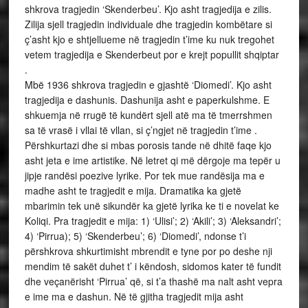
shkrova tragjedin ‘Skenderbeu’. Kjo asht tragjedija e zilis.
Zilija sjell tragjedin individuale dhe tragjedin kombëtare si
ç’asht kjo e shtjellueme në tragjedin t’ime ku nuk tregohet
vetem tragjedija e Skenderbeut por e krejt popullit shqiptar
.
Mbë 1936 shkrova tragjedin e gjashtë ‘Diomedi’. Kjo asht
tragjedija e dashunis. Dashunija asht e paperkulshme. E
shkuemja në rrugë të kundërt sjell atë ma të tmerrshmen
sa të vrasë i vllai të vllan, si ç’ngjet në tragjedin t’ime .
Përshkurtazi dhe si mbas porosis tande në dhitë faqe kjo
asht jeta e ime artistike. Në letret qi më dërgoje ma tepër u
jipje randësi poezive lyrike. Por tek mue randësija ma e
madhe asht te tragjedit e mija. Dramatika ka gjetë
mbarimin tek unë sikundër ka gjetë lyrika ke ti e novelat ke
Koliqi. Pra tragjedit e mija: 1) ‘Ulisi’; 2) ‘Akili’; 3) ‘Aleksandri’;
4) ‘Pirrua); 5) ‘Skenderbeu’; 6) ‘Diomedi’, ndonse t’i
përshkrova shkurtimisht mbrendit e tyne por po deshe nji
mendim të sakët duhet t’ i këndosh, sidomos kater të fundit
dhe veçanërisht ‘Pirrua’ që, si t’a thashë ma nalt asht vepra
e ime ma e dashun. Në të gjitha tragjedit mija asht