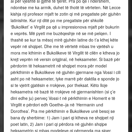
ai për vjeshtë si gjithë të tjerët. Pra po qe i ndershem,
ndonëse me ka armik, duhet të thotë të vërteten. Në Lecce
kishja nji profesor mjaft te zotin qi më pregatiste për gjuhën
latinishte. Kur nji ditë po me pregatiste për shkollë
‘Bukoliket’ e Virgilit pa që u impresionova mjaft për bukurin
e veprës. Më pyeti me buzëqeshje në se më pelqen. I
thashë se kur ta mësoj mirë gjuhën latine do t’a kthej këte
vepër në shqipet. Dhe me të vërtetë mbas tre vjetësh u
mora me kthimin e Bukolikeve të Virgilit të cilën e ktheva jo
krejt veprën në versin origjinal, në heksameter. Si bazë për
përdorim të heksametrit në shqipet mora për model
përkthimin e Bukolikeve në gjuhën gjermane nga Vossi i cili
asht po në heksameter, tyke marrë për daktila e sponde jo
si te vjetrit gjatësin e rrokjeve, por theksat. Këto lloje
heksametra në bazë të rrokjeve në gjermanishten (si ç’e
dini edhe ju) perveç Vossi-t në përkthimin e Homerit e të
Virgilit e përdori edh Goethe–ja në ‘Hermanin und
Dorothea’. Pra me përkthimin e Bukolikeve unë besoj se
bana dy sherbime: 1) Jam i pari qi ktheva ne shqipet nji
poet latin, 2) Jam i pari qi përdora në gjuhën shqipe
heksametrin si mbas modeleve qi përmenda ma siper.