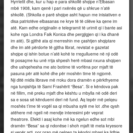
Hyrrietit dhe, kur u hap e para shkollë shqipe n’Elbasan
mbë 1908, kam qenë i pari nxënës që u shkrue n’atë
shkollë. (Shkolla e parë shqipe asht hapun me inisiativen e
disa patriotëve elbasanas ne krye të të cilëve ka qene im
atë. Kam edhe origjinalin e telegramit të urimit qi i bante asi
kohe nga Londra Faik Konica dhe pergjigjen qi i ka dhanë
im atë). Si gjithë ata qi merreshin me çashtjen shqiptare
dhe im atë përdorte të gjitha librat, revistat e gazetat
shqipe qi ishin botue n’atë kohë te rregullueme në nji odë
të posaçme ku unë rrija shpesh herë mbasi nxuna shqipen
dhe ushqehesha me ato botime të vorfëna por mjaft të
pasuna për atë kohë dhe për moshën time të ngjomë.
Nji ditë midis librave më rroku dora dramën e përkthyeme
nga turqishtja të Sami Frashërit “Besa”. Si e këndova pak
në fillim, më preku mjaft dhe kështu u mbylla në odë deri
sa e sosa së kënduemi deri në fund. Aq tepër më pelqeu
moshës t’ime të vogël sa qi mbusha sytë me lot .dhe qysh
atëhere më ngeli në mendje interesimi për veprat
theatrore. Efekti i asaj kohe më ka ngelun edhe sot mbi
dramën “Besa” sa qi ndonëse i shoh mjaft të meta kryesore
si vepër arti, por prap më pelqen ta këndoj mbasi ka lidhje