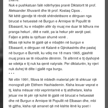
Nuk e pushkatuan falë ndërhyrjes pranë Diktatorit të prof.
Aleksander Xhuvanit dhe të prof. Kostaq Cipos .
Në këtë gjendje të rëndë shëndetësore e dërguan nga
birucat e hetuesisë në Burgun e Armiqve të Popullit të
Elbasanit, ku e mbajtën afër dy muaj me duar të lidhura me
pranga hekuri , ditë e natë, pa ia hekur për asnjë çast.
Faljen e jetës ia njoftuan shumë vonë .
Mbas një kohe të gjatë që e mbajtën në burgun e
Elbasanit, e dërguan në Kalanë e Gjirokastrës dhe pastaj
në burgun e Burrelit, ku vdiq me 18 mars 1965, gjashtë
muaj prara se të mbushte dënimin. Të afërmit e tij dyshojnë
se vdekja e tij nuk ka qenë natyrale. Per diktaturën, ky njeri
nuk duhej të dilte i gjallë nga burgu.
* * *
Në vitin 1991, fillova të mbledh material për të shkruar një
monografi për Etëhem Haxhiademin. Kisha lexuar veprat e
tij, kisha mësuar mbi veprimtarinë e tij atdhetare, kisha
jetuar me të për një kohë të gjatë në birucat e hetuesisë
dhe në Burgun e Armiqve të Popullit në Elbasan dhe, mbi
të gjitha, kisha një amanet që më kishte lënë ky poet i