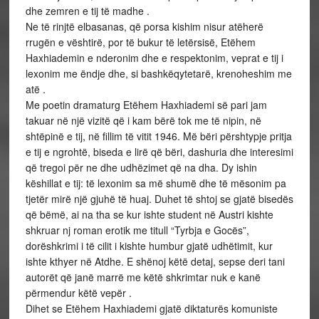
dhe zemren e tij të madhe .
Ne të rinjtë elbasanas, që porsa kishim nisur atëherë
rrugën e vështirë, por të bukur të letërsisë, Etëhem
Haxhiademin e nderonim dhe e respektonim, veprat e tij i
lexonim me ëndje dhe, si bashkëqytetarë, krenoheshim me
atë .
Me poetin dramaturg Etëhem Haxhiademi së pari jam
takuar në një vizitë që i kam bërë tok me të nipin, në
shtëpinë e tij, në fillim të vitit 1946. Më bëri përshtypje pritja
e tij e ngrohtë, biseda e lirë që bëri, dashuria dhe interesimi
që tregoi për ne dhe udhëzimet që na dha. Dy ishin
këshillat e tij: të lexonim sa më shumë dhe të mësonim pa
tjetër mirë një gjuhë të huaj. Duhet të shtoj se gjatë bisedës
që bëmë, ai na tha se kur ishte student në Austri kishte
shkruar nj roman erotik me titull “Tyrbja e Gocës”,
dorëshkrimi i të cilit i kishte humbur gjatë udhëtimit, kur
ishte kthyer në Atdhe. E shënoj këtë detaj, sepse deri tani
autorët që janë marrë me këtë shkrimtar nuk e kanë
përmendur këtë vepër .
Dihet se Etëhem Haxhiademi gjatë diktaturës komuniste