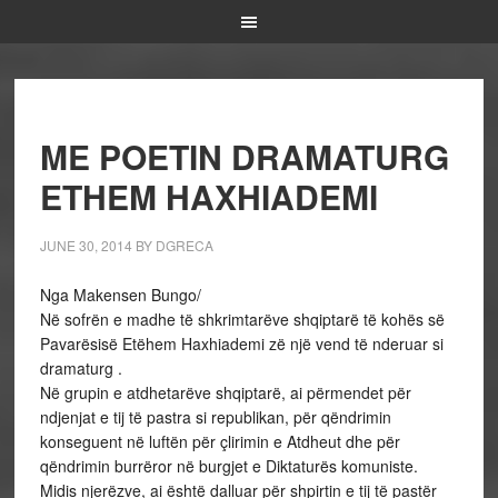
ME POETIN DRAMATURG
ETHEM HAXHIADEMI
JUNE 30, 2014
BY
DGRECA
Nga Makensen Bungo/
Në sofrën e madhe të shkrimtarëve shqiptarë të kohës së
Pavarësisë Etëhem Haxhiademi zë një vend të nderuar si
dramaturg .
Në grupin e atdhetarëve shqiptarë, ai përmendet për
ndjenjat e tij të pastra si republikan, për qëndrimin
konseguent në luftën për çlirimin e Atdheut dhe për
qëndrimin burrëror në burgjet e Diktaturës komuniste.
Midis njerëzve, ai është dalluar për shpirtin e tij të pastër