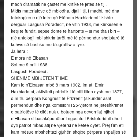
madh dramatik në çastet më kritike të jetës së tij .
Midis materialeve që mblodha, djali i tij, i madhi, më dha
fotokopjen e një letre që Etëhem Haxhiademi i kishte
dërguar Lasgush Poradecit, në vitin 1938, me kërkesën e
këtij të fundit, sepse donte të hartonte – si më tha i biri –
një antologji mbi shkrimtarët më të përmendur shqiptarë të
kohws së bashku me biografitw e tyre.
Ja letra :
E mora në Elbasan
Sot me 9 prill 1938
Lasgush Poradeci .
SHENIME MBI JETEN T’ IME
Kam le n’Elbasan mbë 8 mars 1902. Im at, Emin
Haxhiademi, aktiviteti patriotik i të cilit fillon qysh me 1877,
d.m.th. përpara Kongresit të Prizrenit (sikundër asht
permendun dhe nga komisioni i 25-vjetorit në jetëshkrimet
e patriotëve të cilët nuk u botuen nga qeverrija) njihet
n’Elbasan si bashkëpunëtor i ngushte i Kristoforidhit dhe i
dyti patriot mbas atij në vjetërsi në këtëe qytet. Prej t’im eti
kam mësue mbshehtazi gjuhën shqipe përpara shpalljes së