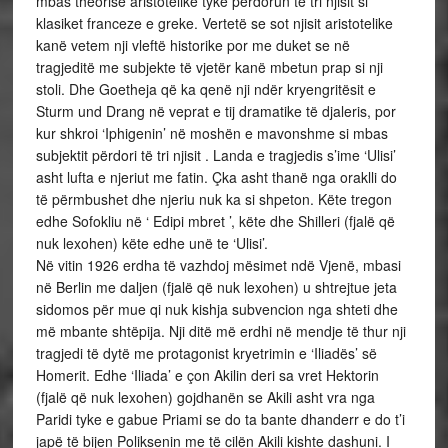
mbas theorisë aristotelike tyke perdorun te tri njisit si
klasiket franceze e greke. Vertetë se sot njisit aristotelike
kanë vetem nji vleftë historike por me duket se në
tragjeditë me subjekte të vjetër kanë mbetun prap si nji
stoli. Dhe Goetheja që ka qenë nji ndër kryengritësit e
Sturm und Drang në veprat e tij dramatike të djaleris, por
kur shkroi ‘Iphigenin’ në moshën e mavonshme si mbas
subjektit përdori të tri njisit . Landa e tragjedis s’ime ‘Ulisi’
asht lufta e njeriut me fatin. Çka asht thanë nga oraklli do
të përmbushet dhe njeriu nuk ka si shpeton. Këte tregon
edhe Sofokliu në ‘ Edipi mbret ’, këte dhe Shilleri (fjalë që
nuk lexohen) këte edhe unë te ‘Ulisi’.
Në vitin 1926 erdha të vazhdoj mësimet ndë Vjenë, mbasi
në Berlin me daljen (fjalë që nuk lexohen) u shtrejtue jeta
sidomos për mue qi nuk kishja subvencion nga shteti dhe
më mbante shtëpija. Nji ditë më erdhi në mendje të thur nji
tragjedi të dytë me protagonist kryetrimin e ‘Iliadës’ së
Homerit. Edhe ‘Iliada’ e çon Akilin deri sa vret Hektorin
(fjalë që nuk lexohen) gojdhanën se Akili asht vra nga
Paridi tyke e gabue Priami se do ta bante dhanderr e do t’i
japë të bijen Poliksenin me të cilën Akili kishte dashuni. I