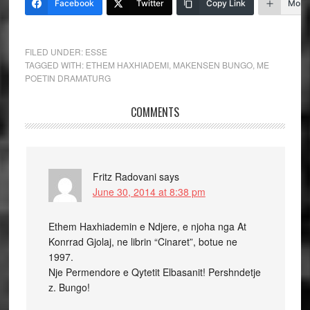
Facebook
Twitter
Copy Link
More
FILED UNDER:
ESSE
TAGGED WITH:
ETHEM HAXHIADEMI
,
MAKENSEN BUNGO
,
ME
POETIN DRAMATURG
COMMENTS
Fritz Radovani
says
June 30, 2014 at 8:38 pm
Ethem Haxhiademin e Ndjere, e njoha nga At
Konrrad Gjolaj, ne librin “Cinaret”, botue ne
1997.
Nje Permendore e Qytetit Elbasanit! Pershndetje
z. Bungo!