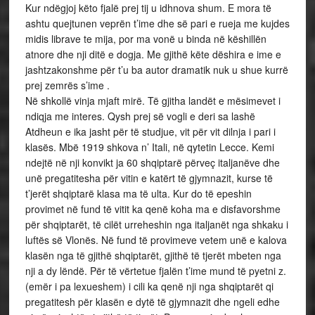
Kur ndëgjoj këto fjalë prej tij u idhnova shum. E mora të
ashtu quejtunen veprën t’ime dhe së pari e rueja me kujdes
midis librave te mija, por ma vonë u binda në këshillën
atnore dhe nji ditë e dogja. Me gjithë këte dëshira e ime e
jashtzakonshme për t’u ba autor dramatik nuk u shue kurrë
prej zemrës s’ime .
Në shkollë vinja mjaft mirë. Të gjitha landët e mësimevet i
ndiqja me interes. Qysh prej së vogli e deri sa lashë
Atdheun e ika jasht për të studjue, vit për vit dilnja i pari i
klasës. Mbë 1919 shkova n’ Itali, në qytetin Lecce. Kemi
ndejtë në nji konvikt ja 60 shqiptarë përveç italjanëve dhe
unë pregatitesha për vitin e katërt të gjymnazit, kurse të
t’jerët shqiptarë klasa ma të ulta. Kur do të epeshin
provimet në fund të vitit ka qenë koha ma e disfavorshme
për shqiptarët, të cilët urreheshin nga italjanët nga shkaku i
luftës së Vlonës. Në fund të provimeve vetem unë e kalova
klasën nga të gjithë shqiptarët, gjithë të tjerët mbeten nga
nji a dy lëndë. Për të vërtetue fjalën t’ime mund të pyetni z.
(emër i pa lexueshem) i cili ka qenë nji nga shqiptarët qi
pregatitesh për klasën e dytë të gjymnazit dhe ngeli edhe