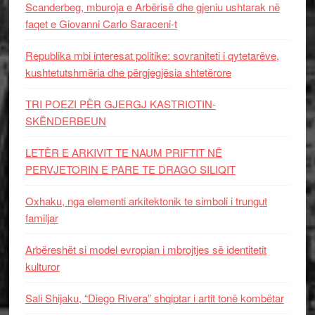
Scanderbeg, mburoja e Arbërisë dhe gjeniu ushtarak në
faqet e Giovanni Carlo Saraceni-t
Republika mbi interesat politike: sovraniteti i qytetarëve,
kushtetutshmëria dhe përgjegjësia shtetërore
TRI POEZI PËR GJERGJ KASTRIOTIN-
SKËNDERBEUN
LETËR E ARKIVIT TE NAUM PRIFTIT NË
PERVJETORIN E PARE TE DRAGO SILIQIT
Oxhaku, nga elementi arkitektonik te simboli i trungut
familjar
Arbëreshët si model evropian i mbrojtjes së identitetit
kulturor
Sali Shijaku, “Diego Rivera” shqiptar i artit tonë kombëtar