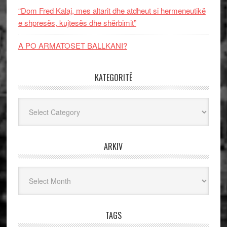
“Dom Fred Kalaj, mes altarit dhe atdheut si hermeneutikë
e shpresës, kujtesës dhe shërbimit”
A PO ARMATOSET BALLKANI?
KATEGORITË
Kategoritë
ARKIV
Arkiv
TAGS