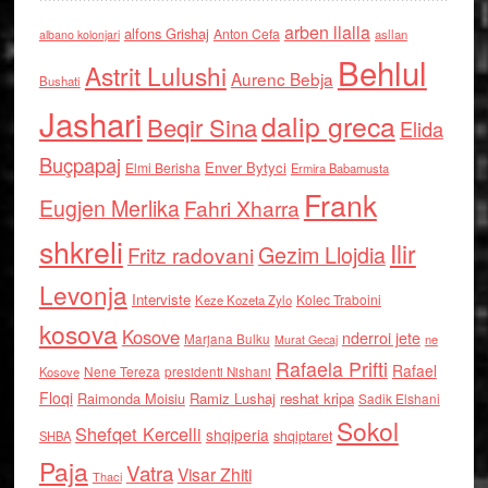
arben llalla
alfons Grishaj
Anton Cefa
asllan
albano kolonjari
Behlul
Astrit Lulushi
Aurenc Bebja
Bushati
Jashari
dalip greca
Beqir Sina
Elida
Buçpapaj
Enver Bytyci
Elmi Berisha
Ermira Babamusta
Frank
Eugjen Merlika
Fahri Xharra
shkreli
Ilir
Gezim Llojdia
Fritz radovani
Levonja
Interviste
Kolec Traboini
Keze Kozeta Zylo
kosova
Kosove
nderroi jete
Marjana Bulku
ne
Murat Gecaj
Rafaela Prifti
Rafael
Nene Tereza
Kosove
presidenti Nishani
Floqi
Raimonda Moisiu
Ramiz Lushaj
reshat kripa
Sadik Elshani
Sokol
Shefqet Kercelli
shqiperia
shqiptaret
SHBA
Paja
Vatra
Visar Zhiti
Thaci