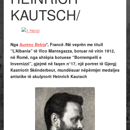
KAUTSCH/
Nga
Aurenc Bebja
*, Francë /
Në veprën me titull
“L’Albania” të Vico Mantegazza, botuar në vitin 1912,
në Romë, nga shtëpia botuese “Bontempelli e
Invernizzi”, gjejmë në faqen n°17, një portret të Gjergj
Kastriotit Skënderbeut, mundësuar nëpërmjet medaljes
artistike të skulptorit Heinrich Kautsch