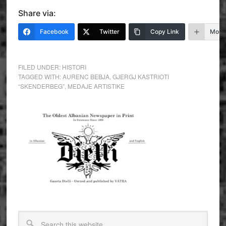
Share via:
Facebook
Twitter
Copy Link
More
FILED UNDER:
HISTORI
TAGGED WITH:
AURENC BEBJA
,
GJERGJ KASTRIOTI
“SKENDERBEG”
,
MEDAJE ARTISTIKE