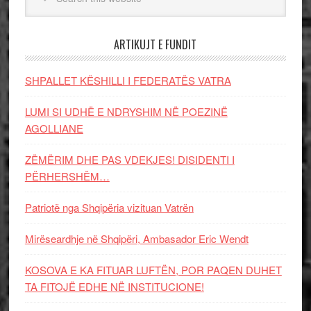
ARTIKUJT E FUNDIT
SHPALLET KËSHILLI I FEDERATËS VATRA
LUMI SI UDHË E NDRYSHIM NË POEZINË
AGOLLIANE
ZËMËRIM DHE PAS VDEKJES! DISIDENTI I
PËRHERSHËM…
Patriotë nga Shqipëria vizituan Vatrën
Mirëseardhje në Shqipëri, Ambasador Eric Wendt
KOSOVA E KA FITUAR LUFTËN, POR PAQEN DUHET
TA FITOJË EDHE NË INSTITUCIONE!