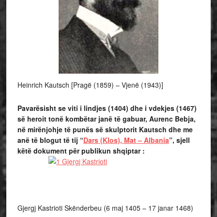
Heinrich Kautsch [Pragë (1859) – Vjenë (1943)]
Pavarësisht se viti i lindjes (1404) dhe i vdekjes (1467)
së heroit tonë kombëtar janë të gabuar, Aurenc Bebja,
në mirënjohje të punës së skulptorit Kautsch dhe me
anë të blogut të tij “
Dars (Klos), Mat – Albania
”, sjell
këtë dokument për publikun shqiptar :
Gjergj Kastrioti Skënderbeu (6 maj 1405 – 17 janar 1468)