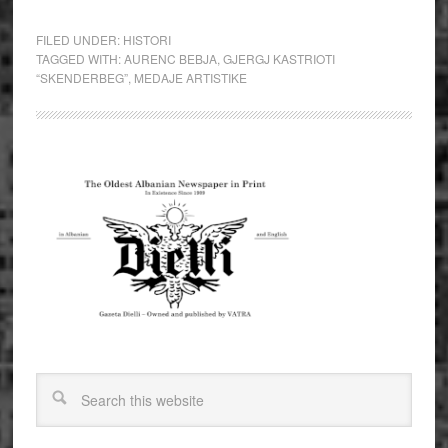
FILED UNDER:
HISTORI
TAGGED WITH:
AURENC BEBJA
,
GJERGJ KASTRIOTI
“SKENDERBEG”
,
MEDAJE ARTISTIKE