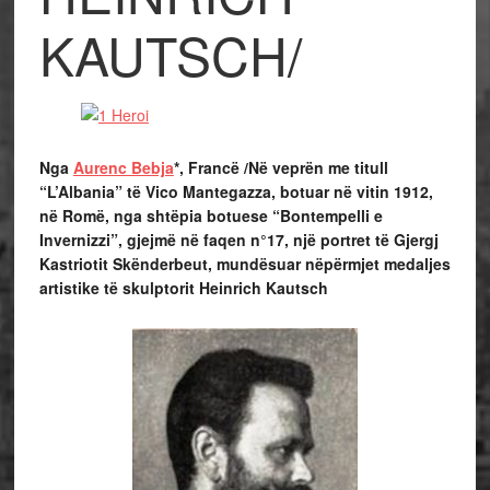
KAUTSCH/
Nga
Aurenc Bebja
*, Francë /
Në veprën me titull
“L’Albania” të Vico Mantegazza, botuar në vitin 1912,
në Romë, nga shtëpia botuese “Bontempelli e
Invernizzi”, gjejmë në faqen n°17, një portret të Gjergj
Kastriotit Skënderbeut, mundësuar nëpërmjet medaljes
artistike të skulptorit Heinrich Kautsch