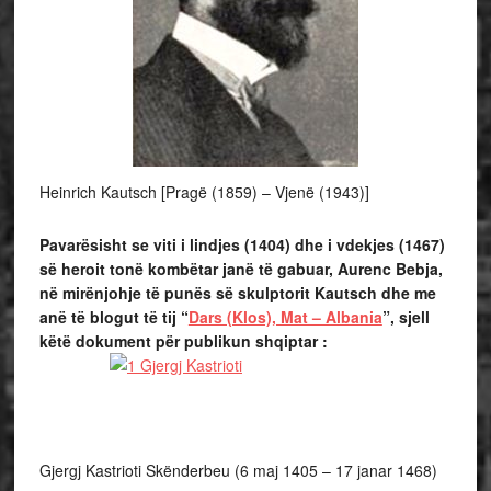
Heinrich Kautsch [Pragë (1859) – Vjenë (1943)]
Pavarësisht se viti i lindjes (1404) dhe i vdekjes (1467)
së heroit tonë kombëtar janë të gabuar, Aurenc Bebja,
në mirënjohje të punës së skulptorit Kautsch dhe me
anë të blogut të tij “
Dars (Klos), Mat – Albania
”, sjell
këtë dokument për publikun shqiptar :
Gjergj Kastrioti Skënderbeu (6 maj 1405 – 17 janar 1468)