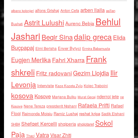
arben llalla
alfons Grishaj
Anton Cefa
asllan
albano kolonjari
Behlul
Astrit Lulushi
Aurenc Bebja
Bushati
Jashari
dalip greca
Beqir Sina
Elida
Buçpapaj
Enver Bytyci
Elmi Berisha
Ermira Babamusta
Frank
Eugjen Merlika
Fahri Xharra
shkreli
Ilir
Gezim Llojdia
Fritz radovani
Levonja
Interviste
Kolec Traboini
Keze Kozeta Zylo
kosova
Kosove
nderroi jete
Marjana Bulku
ne
Murat Gecaj
Rafaela Prifti
Rafael
Nene Tereza
Kosove
presidenti Nishani
Floqi
Raimonda Moisiu
Ramiz Lushaj
reshat kripa
Sadik Elshani
Sokol
Shefqet Kercelli
shqiperia
shqiptaret
SHBA
Paja
Vatra
Visar Zhiti
Thaci