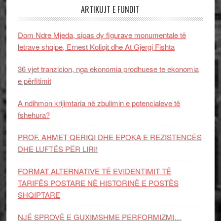
ARTIKUJT E FUNDIT
Dom Ndre Mjeda, sipas dy figurave monumentale të
letrave shqipe, Ernest Koliqit dhe At Gjergj Fishta
36 vjet tranzicion, nga ekonomia prodhuese te ekonomia
e përfitimit
A ndihmon krijimtaria në zbulimin e potencialeve të
fshehura?
PROF. AHMET QERIQI DHE EPOKA E REZISTENCЁS
DHE LUFTЁS PЁR LIRI!
FORMAT ALTERNATIVE TË EVIDENTIMIT TË
TARIFËS POSTARE NË HISTORINË E POSTËS
SHQIPTARE
NJË SPROVË E GUXIMSHME PERFORMIZMI…