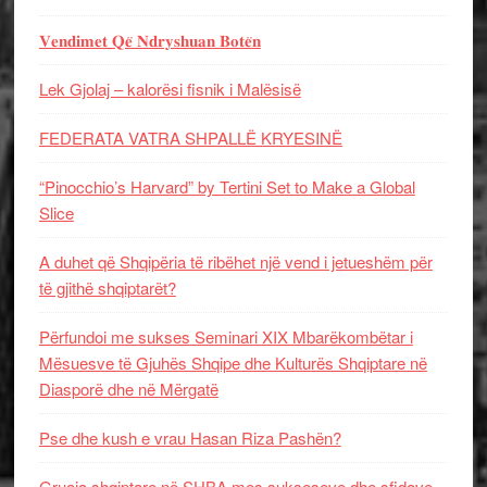
𝐕𝐞𝐧𝐝𝐢𝐦𝐞𝐭 𝐐𝐞̈ 𝐍𝐝𝐫𝐲𝐬𝐡𝐮𝐚𝐧 𝐁𝐨𝐭𝐞̈𝐧
Lek Gjolaj – kalorësi fisnik i Malësisë
FEDERATA VATRA SHPALLË KRYESINË
“Pinocchio’s Harvard” by Tertini Set to Make a Global
Slice
A duhet që Shqipëria të ribëhet një vend i jetueshëm për
të gjithë shqiptarët?
Përfundoi me sukses Seminari XIX Mbarëkombëtar i
Mësuesve të Gjuhës Shqipe dhe Kulturës Shqiptare në
Diasporë dhe në Mërgatë
Pse dhe kush e vrau Hasan Riza Pashën?
Gruaja shqiptare në SHBA mes sukseseve dhe sfidave