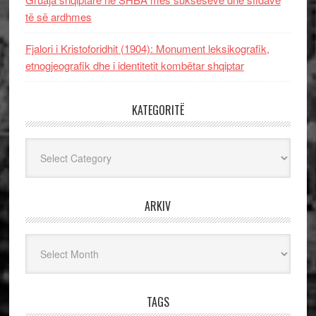
të së ardhmes
Fjalori i Kristoforidhit (1904): Monument leksikografik,
etnogjeografik dhe i identitetit kombëtar shqiptar
KATEGORITË
Kategoritë
ARKIV
Arkiv
TAGS