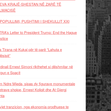
EVA KRAJË-SHESTAN NË ZARË TË
LMACISË
POPULLIMI, PUSHTIMI I SHEKULLIT XXI
RA’s Letter to President Trump: End the Hague
ustice
 Tirana në Kukaj për të parë “Lahuta e
ësisë”
dinali Ernest Simoni rikthehet si dëshmitar në
gun e Spaçit
 Ndre Mjeda, sipas dy figurave monumentale
letrave shqipe, Ernest Koliqit dhe At Gjergj
hta
vjet tranzicion, nga ekonomia prodhuese te