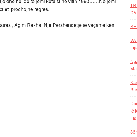
dije dhe ne do të jemi këtu si në vitin 1990……Ne jemi
TR
cilët prodhojnë regres.
DA
 Vatres , Agim Rexha! Një Përshëndetje të veçantë keni
SH
VAT
Inj
Nga
Mal
Kar
Bur
Dom
të 
Fis
36 