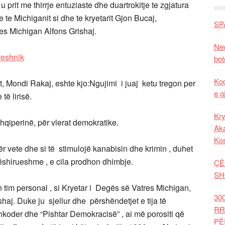
 prit me thirrje entuziaste dhe duartrokitje te zgjatura
 te Michiganit si dhe te kryetarit Gjon Bucaj,
SP
ges Michigan Alfons Grishaj.
New
bot
Kod
it, Mondi Rakaj, eshte kjo:Ngujimi i juaj ketu tregon per
e g
të lirisë.
Kry
Shqiperinë, për vlerat demokratike.
Aka
Ko
r vete dhe si të stimulojë kanabisin dhe krimin , duhet
dëshirueshme , e cila prodhon dhimbje.
ÇË
SH
 tim personal , si Kryetar i Degës së Vatres Michigan,
30
aj. Duke ju sjellur dhe përshëndetjet e tija të
RR
koder dhe “Pishtar Demokracisë” , ai më porositi që
PË