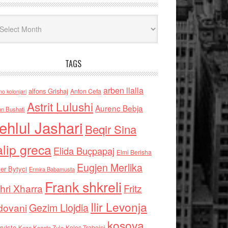
iv
TAGS
arben llalla
alfons Grishaj
Anton Cefa
no kolonjari
Astrit Lulushi
Aurenc Bebja
an Bushati
ehlul Jashari
Beqir Sina
alip greca
Elida Buçpapaj
Elmi Berisha
Eugjen Merlika
er Bytyci
Ermira Babamusta
Frank shkreli
hri Xharra
Fritz
Ilir Levonja
Gezim Llojdia
dovani
kosova
rviste
Kolec Traboini
Keze Kozeta Zylo