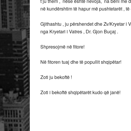
t’ju them , nëse është nevoja, na bëni me 
në kundërshtim të hapur më pushtetarët , të 
Gjithashtu , ju përshendet dhe Zv/Kryetar i
nga Kryetari i Vatres , Dr. Gjon Buçaj .
Shpresojmë në fitore!
Në fitoren tuaj dhe të popullit shqipëtar!
Zoti ju bekoftë !
Zoti i bekoftë shqipëtarët kudo që janë!