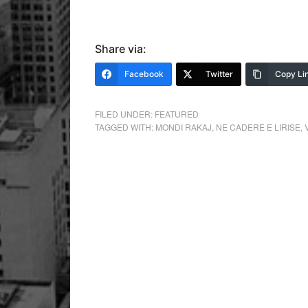
Share via:
Facebook
Twitter
Copy Li
FILED UNDER:
FEATURED
TAGGED WITH:
MONDI RAKAJ
,
NE CADERE E LIRISE
,