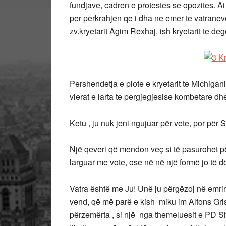
fundjave, cadren e protestes se opozites. Ai u
per perkrahjen qe i dha ne emer te vatraneve
zv.kryetarit Agim Rexhaj, ish kryetarit te de
Pershendetja e plote e kryetarit te Michigan
vlerat e larta te pergjegjesise kombetare dhe 
Ketu , ju nuk jeni ngujuar për vete, por për 
Një qeveri që mendon veç si të pasurohet pë
larguar me vote, ose në në një formë jo të 
Vatra është me Ju! Unë ju përgëzoj në emrin
vend, që më parë e kish miku im Alfons Grish
përzemërta , si një nga themeluesit e PD Sh