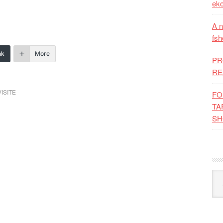
eko
A n
fsh
nk
More
PR
RE
VISITE
FO
TA
SH
Kat