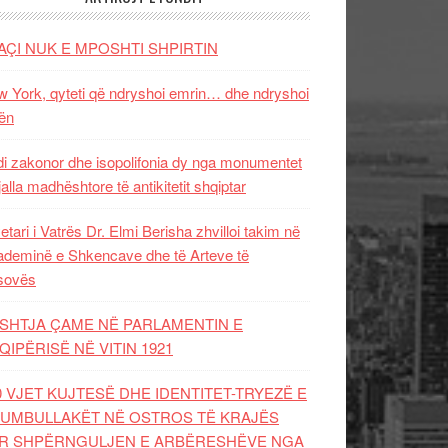
AÇI NUK E MPOSHTI SHPIRTIN
 York, qyteti që ndryshoi emrin… dhe ndryshoi
ën
i zakonor dhe isopolifonia dy nga monumentet
jalla madhështore të antikitetit shqiptar
etari i Vatrës Dr. Elmi Berisha zhvilloi takim në
deminë e Shkencave dhe të Arteve të
sovës
SHTJA ÇAME NË PARLAMENTIN E
QIPËRISË NË VITIN 1921
0 VJET KUJTESË DHE IDENTITET-TRYEZË E
UMBULLAKËT NË OSTROS TË KRAJËS
R SHPËRNGULJEN E ARBËRESHËVE NGA