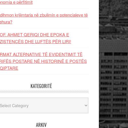
nomia e përfitimit
dihmon krijimtaria në zbulimin e potencialeve të
ehura?
OF. AHMET QERIQI DHE EPOKA E
ZISTENCЁS DHE LUFTЁS PЁR LIRI!
RMAT ALTERNATIVE TË EVIDENTIMIT TË
RIFËS POSTARE NË HISTORINË E POSTËS
QIPTARE
KATEGORITË
egoritë
ARKIV