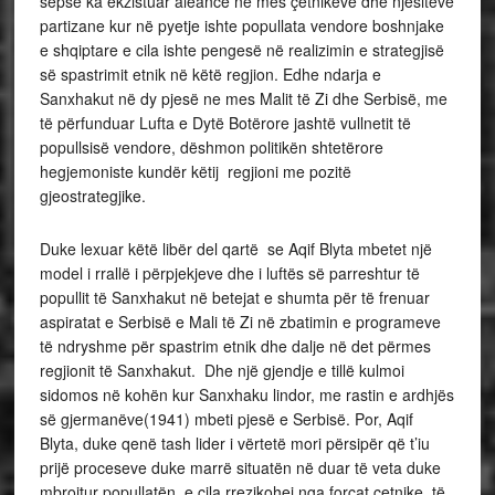
sepse ka ekzistuar aleancë në mes çetnikeve dhe njësiteve
partizane kur në pyetje ishte popullata vendore boshnjake
e shqiptare e cila ishte pengesë në realizimin e strategjisë
së spastrimit etnik në këtë regjion. Edhe ndarja e
Sanxhakut në dy pjesë ne mes Malit të Zi dhe Serbisë, me
të përfunduar Lufta e Dytë Botërore jashtë vullnetit të
popullsisë vendore, dëshmon politikën shtetërore
hegjemoniste kundër këtij regjioni me pozitë
gjeostrategjike.
Duke lexuar këtë libër del qartë se Aqif Blyta mbetet një
model i rrallë i përpjekjeve dhe i luftës së parreshtur të
popullit të Sanxhakut në betejat e shumta për të frenuar
aspiratat e Serbisë e Mali të Zi në zbatimin e programeve
të ndryshme për spastrim etnik dhe dalje në det përmes
regjionit të Sanxhakut. Dhe një gjendje e tillë kulmoi
sidomos në kohën kur Sanxhaku lindor, me rastin e ardhjës
së gjermanëve(1941) mbeti pjesë e Serbisë. Por, Aqif
Blyta, duke qenë tash lider i vërtetë mori përsipër që t’iu
prijë proceseve duke marrë situatën në duar të veta duke
mbrojtur popullatën, e cila rrezikohej nga forcat çetnike, të