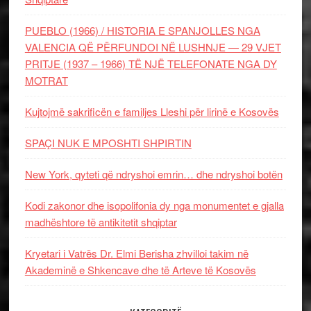
PUEBLO (1966) / HISTORIA E SPANJOLLES NGA
VALENCIA QË PËRFUNDOI NË LUSHNJE — 29 VJET
PRITJE (1937 – 1966) TË NJË TELEFONATE NGA DY
MOTRAT
Kujtojmë sakrificën e familjes Lleshi për lirinë e Kosovës
SPAÇI NUK E MPOSHTI SHPIRTIN
New York, qyteti që ndryshoi emrin… dhe ndryshoi botën
Kodi zakonor dhe isopolifonia dy nga monumentet e gjalla
madhështore të antikitetit shqiptar
Kryetari i Vatrës Dr. Elmi Berisha zhvilloi takim në
Akademinë e Shkencave dhe të Arteve të Kosovës