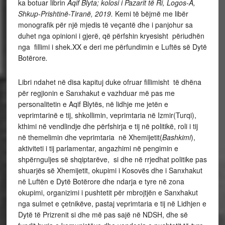
ka botuar librin
Aqif Blyta; kolosi i Pazarit të Ri, Logos-A,
Shkup-Prishtinë-Tiranë, 2019.
Kemi të bëjmë me libër
monografik për një mjedis të veçantë dhe i panjohur sa
duhet nga opinioni i gjerë, që përfshin kryesisht përiudhën
nga fillimi i shek.XX e deri me përfundimin e Luftës së Dytë
Botërore
.
Libri ndahet në disa kapituj duke ofruar fillimisht të dhëna
për regjionin e Sanxhakut e vazhduar më pas me
personalitetin e Aqif Blytës, në lidhje me jetën e
veprimtarinë e tij, shkollimin, veprimtaria në Izmir(Turqi),
kthimi në vendlindje dhe përfshirja e tij në politikë, roli i tij
në themelimin dhe veprimtaria në Xhemijetit(
Bashkimi
),
aktiviteti i tij parlamentar, angazhimi në pengimin e
shpërnguljes së shqiptarëve, si dhe në rrjedhat politike pas
shuarjës së Xhemijetit, okupimi i Kosovës dhe i Sanxhakut
në Luftën e Dytë Botërore dhe ndarja e tyre në zona
okupimi, organizimi i pushtetit për mbrojtjën e Sanxhakut
nga sulmet e çetnikëve, pastaj veprimtaria e tij në Lidhjen e
Dytë të Prizrenit si dhe më pas sajë në NDSH, dhe së