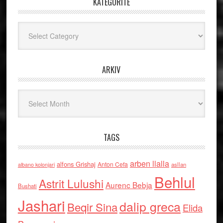
KATEGORITË
Kategoritë
ARKIV
Arkiv
TAGS
arben llalla
alfons Grishaj
Anton Cefa
asllan
albano kolonjari
Behlul
Astrit Lulushi
Aurenc Bebja
Bushati
Jashari
dalip greca
Beqir Sina
Elida