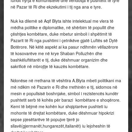
fundit hyrja e komunistëve dhe vendosja e pushtetit të tyre
në Pazar të Ri dhe ekzekutimi i tij nga ana e tyre.
Nuk ka dilemë së Aqif Blyta ishte intelektual me vlera të
mëdha politike e diplomatike, në shërbim të popullit dhe
çështjes kombëtare, duke mbetur simboli i shpëtimit të
Pazarit të Ri nga pushtimi i çetnikëve gjatë Luftës së Dytë
Botërore. Në këtë aspekt ai ka pasur ndihmën vëllazërore
të kosovarëve me në krye Shaban Polluzhën dhe
bashkëluftëtarët e tij, duke dëshmuar organizim dhe
sakrificë në mbrojtje të kauzës kombëtare.
Ndonëse në rrethana të vështira A.Blyta mbeti politikani ma
më ndikim në Pazarin e Ri dhe rrethinën e tij, sidomos në
mesin e popullsisë boshnjake, simbol i rezistencës kundër
pushtetit serb të kohës për barazi kombëtare e shoqërore.
Kemi të bëjmë me kohën kur shqiptarëve pushteti iu
mohonte të drejtat kombëtare, duke dëshmuar hipokrizi
sepse pjesëtarëve të popujve tjerë jo
sllavë(gjermanët,hungarezët,italianët) iu lejoheshin të