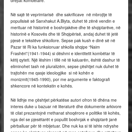
drejtat kombëtare.
Në sajë të veprimtarisë dhe sakrificave në mbrojtje të
popullsisë së Sanxhakut A.Blyta, duhet të zënë vendin e
merituar në historinë e boshnjakëve dhe të shqiptarëve, në
historinë e Kosovës dhe të Shqipërisë, andaj duhet të jetë
pjesë e tekstëve shkollore. Sepse pak kush e dinë së në
Pazar të Ri ka funksionuar shkolla shqipe “Naim
Frashëri”(1941-1944) si dëshmi e identitetit kombëtar të
këtij qyteti. Një lëshim i tillë në të kaluarën, është dashur të
eliminohet tash në pluralizëm, sepse çështjet nuk duhet të
trajtohën me qasje ideologjike si në kohën e
monizmit(1945-1990), por me argumente e faktografi
shkencore në kontekstin e kohës.
Në lidhje me çështjet përkatëse autori ofron të dhëna me
interes duke u bazuar në literaturë dhe dokumente arkivore
të cilat prezantojnë rrethanat shoqërore e politike të kohës,
nga del se pjesëtarët e popullit boshnjak e shqiptarë janë
përballuar për të mbijetuar. Dhe nuk ka si të ishte ndryshe