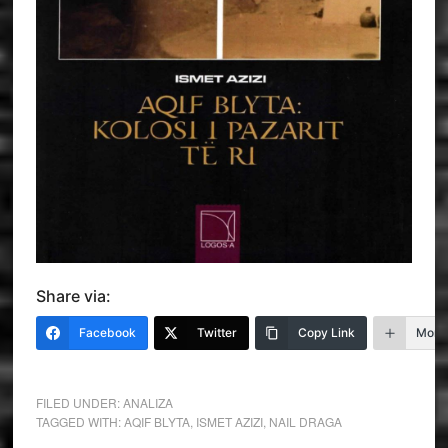
Share via:
Facebook
Twitter
Copy Link
More
FILED UNDER:
ANALIZA
TAGGED WITH:
AQIF BLYTA
,
ISMET AZIZI
,
NAIL DRAGA