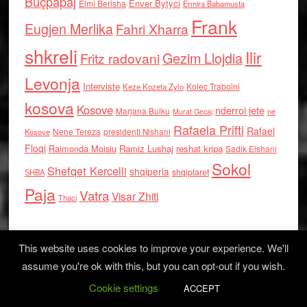
Buçpapaj
Enver Bytyci
Elmi Berisha
Ermira Babamusta
Frank
Eugjen Merlika
Fahri Xharra
shkreli
Ilir
Gezim Llojdia
Fritz radovani
Levonja
Interviste
Kolec Traboini
Keze Kozeta Zylo
kosova
Kosove
nderroi jete
Marjana Bulku
ne
Murat Gecaj
Rafaela Prifti
Rafael
Nene Tereza
Kosove
presidenti Nishani
Floqi
Raimonda Moisiu
Ramiz Lushaj
reshat kripa
Sadik Elshani
Sokol
Shefqet Kercelli
shqiperia
shqiptaret
SHBA
Paja
Vatra
Visar Zhiti
Thaci
This website uses cookies to improve your experience. We'll
assume you're ok with this, but you can opt-out if you wish.
Cookie settings
Log in
ACCEPT