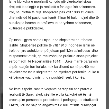
Ishte kjo koha e monizmit ku çdo gjë vlerësohej sipas
drejtimit ideologjik e jo realitetit e faktografisë shkencore.
Por, në rretha të reja shoqërore pas vitit 1990 studiues
dhe individë të pasionuar kanë filluar të hulumtojnë dhe të
publikojnë botime të profileve të ndryshme shkencore,
kulturore e publicistike.
Opinioni i gjerë është i njohur se shqiptarët që mbetën
jashtë Shqipërisë politike të vitit 1913 ndonëse ishin në
trojet e tyre autoktone, përjetuan politikën asimiluese dhe
të spastrimit etnik, që realizohej në praktikë sipas projektit
serbomadh të Naçertanijës(1844). Duke marrë parasysh
shpërndarjën territoriale, nuk ka dilemë se në pozitë me
pavolitshme ishin shqiptarët në mjediset periferike, duke u
kërcënuar vazhdimisht nga pushteti serb i kohës.
Në këtë aspekt rast të veçantë paraqesin shqiptarët e
regjionit të Sanxhakut, çështje e cila ka kohë që është
preokupim personal e profesional i pedagogut e studiuesit
I.Azizi, i cili në sajë të angazhimit e hulumtimit disavjeçar