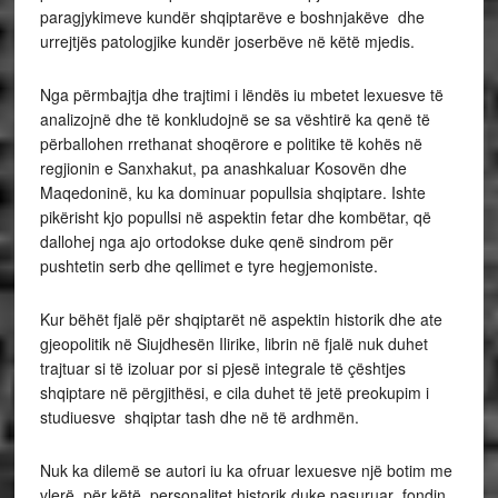
paragjykimeve kundër shqiptarëve e boshnjakëve dhe
urrejtjës patologjike kundër joserbëve në këtë mjedis.
Nga përmbajtja dhe trajtimi i lëndës iu mbetet lexuesve të
analizojnë dhe të konkludojnë se sa vështirë ka qenë të
përballohen rrethanat shoqërore e politike të kohës në
regjionin e Sanxhakut, pa anashkaluar Kosovën dhe
Maqedoninë, ku ka dominuar popullsia shqiptare. Ishte
pikërisht kjo popullsi në aspektin fetar dhe kombëtar, që
dallohej nga ajo ortodokse duke qenë sindrom për
pushtetin serb dhe qellimet e tyre hegjemoniste.
Kur bëhët fjalë për shqiptarët në aspektin historik dhe ate
gjeopolitik në Siujdhesën Ilirike, librin në fjalë nuk duhet
trajtuar si të izoluar por si pjesë integrale të çështjes
shqiptare në përgjithësi, e cila duhet të jetë preokupim i
studiuesve shqiptar tash dhe në të ardhmën.
Nuk ka dilemë se autori iu ka ofruar lexuesve një botim me
vlerë, për këtë personalitet historik duke pasuruar fondin