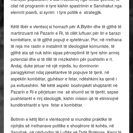
cilat në programin e tyre kishin spastrimin e Sanxhakut nga
elemnti joserb, si synim i tyre politik e strategjik.
Këtë libër e vlerësoj si homazh për A.Blytën dhe të gjithë të
martirizuarit në Pazarin e Ri, të cilët luftuan për liri e barazi
kombëtare, si të gjithë popujt e qytetëruar. Por, në rrethana
të reja me rastin e instalimit të ideologjisë komuniste, të
gjithë ata që nuk ishin sipas përceptimit të tyre ishin armiq
potencial dhe si të tillë të rrezikshëm për pushtetin e ri.
Andaj, duke jetuar në një mjedis, ku dominonin
paragjykimet ndaj pjesëtarëve të popujve të tjerë, në
aspektin kombëtar, gjuhësor e fetar, ndëshkimi ka qenë i
pa evitueshëm. Në këtë aspekt boshnjakët shqiptarët në
Pazarin e Ri e përjetuan me së shumti se të tjerët, sepse
pushtetarët e rinj ideologjik, kishin mision që të eliminojnë
kundërshtarët e tyre fetar e kombëtar.
Botimin e këtij libri e vlerësojmë si mundësi praktike të
njohjës së rrethanave politike e shoqërore të kohës, në
Sanxhak, në përfundim të Luftës së Dytë Botërore. Kemi të