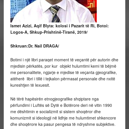
Ismet Azizi, Aqif Blyta: kolosi i Pazarit të Ri, Botoi:
Logos-A, Shkup-Prishtinë-Tiranë, 2019/
Shkruan:Dr. Nail DRAGA/
Botimi i një libri paraqet moment të veçantë për autorin dhe
mjedisin përkatës, por kur objekt hulumtimi kemi të bëjmë
me personalitete, ngjarje e mjedise të veçanta gjeografike,
atëherë libri i tillë i tejkalon përmasat personale dhe nxitë
kureshtjen të lexuesit.
Në tërë hapësirën etnogjeografike shqiptare nga
përfundimi i Luftës së Dytë e Botërore deri në vitin 1990
me dështimin e socializmit si sistem shoqëror dhe
komunizmit si ideologji në lidhje me hulumtimet shkencore
dhe shoqërore ka pasur pengesa të ndryshme subjektive.