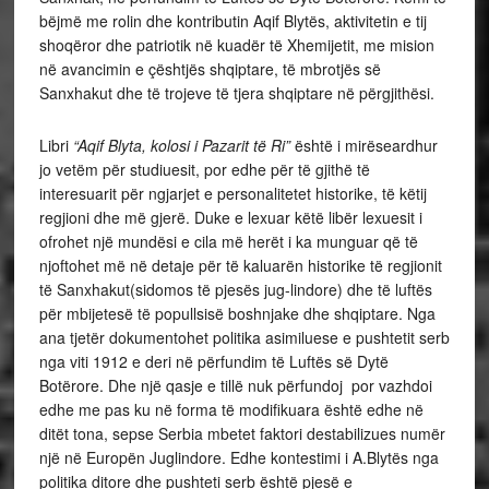
bëjmë me rolin dhe kontributin Aqif Blytës, aktivitetin e tij
shoqëror dhe patriotik në kuadër të Xhemijetit, me mision
në avancimin e çështjës shqiptare, të mbrotjës së
Sanxhakut dhe të trojeve të tjera shqiptare në përgjithësi.
Libri
“Aqif Blyta, kolosi i Pazarit të Ri”
është i mirëseardhur
jo vetëm për studiuesit, por edhe për të gjithë të
interesuarit për ngjarjet e personalitetet historike, të këtij
regjioni dhe më gjerë. Duke e lexuar këtë libër lexuesit i
ofrohet një mundësi e cila më herët i ka munguar që të
njoftohet më në detaje për të kaluarën historike të regjionit
të Sanxhakut(sidomos të pjesës jug-lindore) dhe të luftës
për mbijetesë të popullsisë boshnjake dhe shqiptare. Nga
ana tjetër dokumentohet politika asimiluese e pushtetit serb
nga viti 1912 e deri në përfundim të Luftës së Dytë
Botërore. Dhe një qasje e tillë nuk përfundoj por vazhdoi
edhe me pas ku në forma të modifikuara është edhe në
ditët tona, sepse Serbia mbetet faktori destabilizues numër
një në Europën Juglindore. Edhe kontestimi i A.Blytës nga
politika ditore dhe pushteti serb është pjesë e