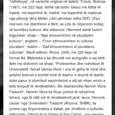
“Udhëkryqi”, në variantin original në italisht “Il bivio, Bolonja
(1967), me 222 faqe, është një botim luksoz me lidhje të
trashë, me kopertinë të, trashë, me kopertinë të realizuar
nga piktorja Vera Mellet. Libri përmban edhe DVD. (S’po
merremi me zbërthimin e librit, se s’do të mbaronim kollaj).
Jë kontribut kulturor dhe shkencor i Nerminit është botimi
trigjuhësh: shqip – “Nga etnocentrizmi në pluralizëm
kulturor”; anglisht – “From ethnocentrism to cultural
pluralism”; italisht – “Dall’etnocentrismo al pluralismo
culturale”, Bardi editore, Roma, 2000, me 220 faqe në
format A4. Biblioteka e ka dhuratë me autografin e saj këtë
libër me shënimin në shqip: “Profesorëve dhe nxënësve të
Universitetit “Ismail Qemal Vlora’ i uroj të gjitha të mirat dhe
qofshin kolonat e kombit tonë të dashur e shumë të lashtë,
duke pasur si shembull veprimtarinë e atij që mban emrin e
këtij tempulli të rëndësishëm. Me dashamirësi Nermin Vlora
Falaschi”. Nermin Vlora ka fituar çmime të ndryshme
letrare, nga të cilët më të rëndësishmit janë: laura “Honoris
causa” nga Universiteti i Tuksonit (Arizona, SHBA); dy
çmime nga Kryeministria e Italisë, për zhvillimin e kulturës;
dekoratën “Oficial de la Orden di San Carlos”, nga qeveria