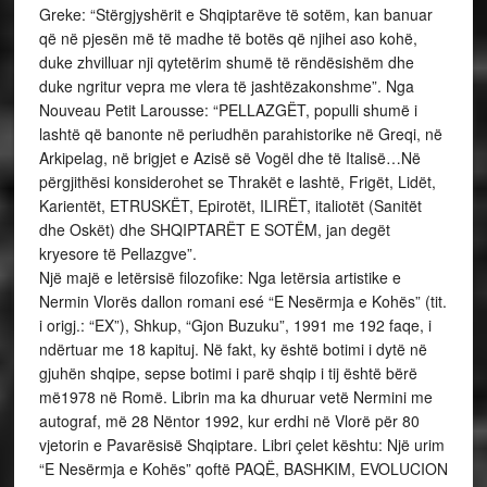
Një majë e letërsisë filozofike: Nga letërsia artistike e
Nermin Vlorës dallon romani esé “E Nesërmja e Kohës” (tit.
i origj.: “EX”), Shkup, “Gjon Buzuku”, 1991 me 192 faqe, i
ndërtuar me 18 kapituj. Në fakt, ky është botimi i dytë në
gjuhën shqipe, sepse botimi i parë shqip i tij është bërë
më1978 në Romë. Librin ma ka dhuruar vetë Nermini me
autograf, më 28 Nëntor 1992, kur erdhi në Vlorë për 80
vjetorin e Pavarësisë Shqiptare. Libri çelet kështu: Një urim
“E Nesërmja e Kohës” qoftë PAQË, BASHKIM, EVOLUCION