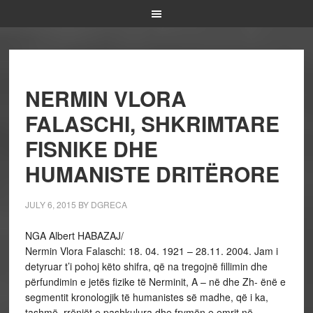
NERMIN VLORA
FALASCHI, SHKRIMTARE
FISNIKE DHE
HUMANISTE DRITËRORE
JULY 6, 2015
BY
DGRECA
NGA Albert HABAZAJ/
Nermin Vlora Falaschi: 18. 04. 1921 – 28.11. 2004. Jam i
detyruar t’i pohoj këto shifra, që na tregojnë fillimin dhe
përfundimin e jetës fizike të Nerminit, A – në dhe Zh- ënë e
segmentit kronologjik të humanistes së madhe, që i ka,
tashmë, rrënjët e pashkulura dhe frymën e emrit në