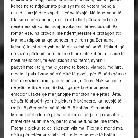
kohës në të ndjekur ato pika synimi që vetëm mendja
mund t’i arrijë dhe shpirti t’i përvetësojë. Në fenomene të
tilla koha mënjanohet, mendimi hidhet përpara ndaj së
nesërmes së kohës, ndaj revolucionit të evolucionit. Ky
roman esé, na provon, me ndërmjetësinë e protagonistit
Mamot, (diplomati që udhëton me tren nga Berna në
Milano) fazat e ndryshme të pjekurisë në kohë. Pjekuri, që
në fazën përfundimore del me fitore mbi kohën, me anë të
hovit mendimor, të evolucionit shpirtëror, synim i
padyshimtë i të gjitha krijesave të botës. Mamoti, me hirë,
mbetet i pakufizuar në një pikë të globit, për të përfaqësuar
tërë njerëzinë: rron, gabon, pëson, mëson. Nuk ka çaste
në jetën e tij që vuajnë disi, nga një farë mungese
emocioni, fakte që mënjanojnë monotoninë e jetës. Jetë,
që për të shpërthyer në pjekurinë brëndore, ka nevojë të
rrojë në përmasën më të plotë të kohës. Si rrjedhim,
Mamoti përballon të gjitha problemet që jeta i parashtron,
matet dhe vuan me to, për to dhe në fund del me fitore.
Fitorja e pjekurisë që s’kërkon viktima. Fitorja e mendimit,
që ka përvetësuar relativitetin e fenomeneve të botës.