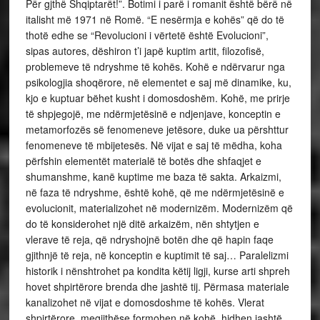
Për gjthë Shqiptarët!”. Botimi i parë i romanit është bërë në
italisht më 1971 në Romë. “E nesërmja e kohës” që do të
thotë edhe se “Revolucioni i vërtetë është Evolucioni”,
sipas autores, dëshiron t’i japë kuptim artit, filozofisë,
problemeve të ndryshme të kohës. Kohë e ndërvarur nga
psikologjia shoqërore, në elementet e saj më dinamike, ku,
kjo e kuptuar bëhet kusht i domosdoshëm. Kohë, me prirje
të shpjegojë, me ndërmjetësinë e ndjenjave, konceptin e
metamorfozës së fenomeneve jetësore, duke ua përshttur
fenomeneve të mbijetesës. Në vijat e saj të mëdha, koha
përfshin elementët materialë të botës dhe shfaqjet e
shumanshme, kanë kuptime me baza të sakta. Arkaizmi,
në faza të ndryshme, është kohë, që me ndërmjetësinë e
evolucionit, materializohet në modernizëm. Modernizëm që
do të konsiderohet një ditë arkaizëm, nën shtytjen e
vlerave të reja, që ndryshojnë botën dhe që hapin faqe
gjithnjë të reja, në konceptin e kuptimit të saj… Paralelizmi
historik i nënshtrohet pa kondita këtij ligji, kurse arti shpreh
hovet shpirtërore brenda dhe jashtë tij. Përmasa materiale
kanalizohet në vijat e domosdoshme të kohës. Vlerat
shpirtërore, megjithëse formohen në kohë, hidhen jashtë