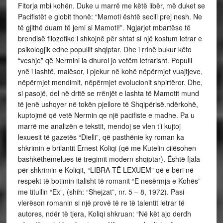
Fitorja mbi kohën. Duke u marrë me këtë libër, më duket se
Pacifistët e globit thonë: “Mamoti është secili prej nesh. Ne
të gjithë duam të jemi si Mamoti!”. Ngjarjet mbartëse të
brendisë filozofike i shkojnë për shtat si një kostum letrar e
psikologjik edhe popullit shqiptar. Dhe i rrinë bukur këto
“veshje” që Nermini ia dhuroi jo vetëm letrarisht. Populli
ynë i lashtë, malësor, i pjekur në kohë nëpërmjet vuajtjeve,
nëpërmjet mendimit, nëpërmjet evolucionit shpirtëror. Dhe,
si pasojë, del në dritë se rrënjët e lashta të Mamotit mund
të jenë ushqyer në tokën pjellore të Shqipërisë.ndërkohë,
kuptojmë që vetë Nermin qe një pacifiste e madhe. Pa u
marrë me analizën e tekstit, mendoj se vlen t’i kujtoj
lexuesit të gazetës “Dielli”, që pasthënie ky roman ka
shkrimin e brilantit Ernest Koliqi (që me Kutelin cilësohen
bashkëthemelues të tregimit modern shqiptar). Është fjala
për shkrimin e Koliqit, “LIBRA TË LEXUEM” që e bëri në
respekt të botimin italisht të romanit “E nesërmja e Kohës”
me titullin “Ex”, (shih: “Shejzat”, nr. 5 – 8, 1972). Pasi
vlerëson romanin si një provë të re të talentit letrar të
autores, ndër të tjera, Koliqi shkruan: “Në kët ajo derdh