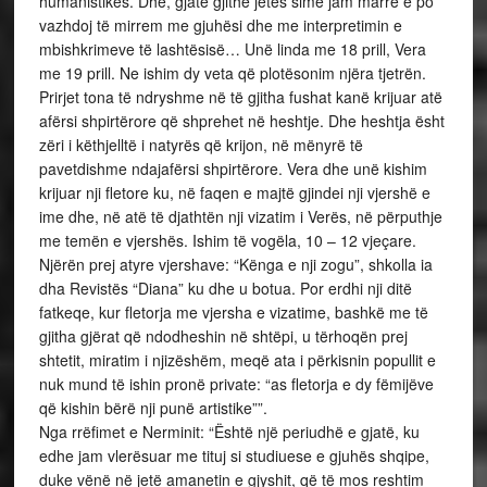
humanistikës. Dhe, gjatë gjithë jetës sime jam marrë e po
vazhdoj të mirrem me gjuhësi dhe me interpretimin e
mbishkrimeve të lashtësisë… Unë linda me 18 prill, Vera
me 19 prill. Ne ishim dy veta që plotësonim njëra tjetrën.
Prirjet tona të ndryshme në të gjitha fushat kanë krijuar atë
afërsi shpirtërore që shprehet në heshtje. Dhe heshtja ësht
zëri i këthjelltë i natyrës që krijon, në mënyrë të
pavetdishme ndajafërsi shpirtërore. Vera dhe unë kishim
krijuar nji fletore ku, në faqen e majtë gjindei nji vjershë e
ime dhe, në atë të djathtën nji vizatim i Verës, në përputhje
me temën e vjershës. Ishim të vogëla, 10 – 12 vjeçare.
Njërën prej atyre vjershave: “Kënga e nji zogu”, shkolla ia
dha Revistës “Diana” ku dhe u botua. Por erdhi nji ditë
fatkeqe, kur fletorja me vjersha e vizatime, bashkë me të
gjitha gjërat që ndodheshin në shtëpi, u tërhoqën prej
shtetit, miratim i njizëshëm, meqë ata i përkisnin popullit e
nuk mund të ishin pronë private: “as fletorja e dy fëmijëve
që kishin bërë nji punë artistike””.
Nga rrëfimet e Nerminit: “Është një periudhë e gjatë, ku
edhe jam vlerësuar me tituj si studiuese e gjuhës shqipe,
duke vënë në jetë amanetin e gjyshit, që të mos reshtim