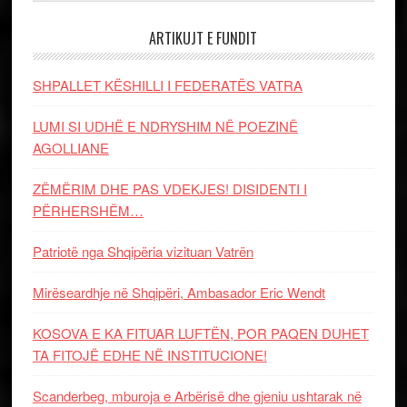
ARTIKUJT E FUNDIT
SHPALLET KËSHILLI I FEDERATËS VATRA
LUMI SI UDHË E NDRYSHIM NË POEZINË
AGOLLIANE
ZËMËRIM DHE PAS VDEKJES! DISIDENTI I
PËRHERSHËM…
Patriotë nga Shqipëria vizituan Vatrën
Mirëseardhje në Shqipëri, Ambasador Eric Wendt
KOSOVA E KA FITUAR LUFTËN, POR PAQEN DUHET
TA FITOJË EDHE NË INSTITUCIONE!
Scanderbeg, mburoja e Arbërisë dhe gjeniu ushtarak në