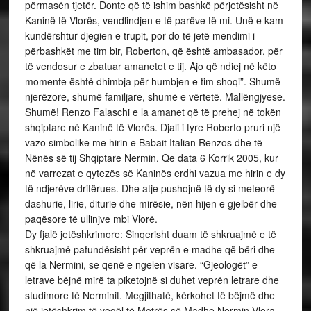
përmasën tjetër. Donte që të ishim bashkë përjetësisht në
Kaninë të Vlorës, vendlindjen e të parëve të mi. Unë e kam
kundërshtur djegien e trupit, por do të jetë mendimi i
përbashkët me tim bir, Roberton, që është ambasador, për
të vendosur e zbatuar amanetet e tij. Ajo që ndiej në këto
momente është dhimbja për humbjen e tim shoqi”. Shumë
njerëzore, shumë familjare, shumë e vërtetë. Mallëngjyese.
Shumë! Renzo Falaschi e la amanet që të prehej në tokën
shqiptare në Kaninë të Vlorës. Djali i tyre Roberto pruri një
vazo simbolike me hirin e Babait Italian Renzos dhe të
Nënës së tij Shqiptare Nermin. Qe data 6 Korrik 2005, kur
në varrezat e qytezës së Kaninës erdhi vazua me hirin e dy
të ndjerëve dritërues. Dhe atje pushojnë të dy si meteorë
dashurie, lirie, diturie dhe mirësie, nën hijen e gjelbër dhe
paqësore të ullinjve mbi Vlorë.
Dy fjalë jetëshkrimore: Sinqerisht duam të shkruajmë e të
shkruajmë pafundësisht për veprën e madhe që bëri dhe
që la Nermini, se qenë e ngelen visare. “Gjeologët” e
letrave bëjnë mirë ta piketojnë si duhet veprën letrare dhe
studimore të Nerminit. Megjithatë, kërkohet të bëjmë dhe
një jetëshkrim të vogël të Motrës së Madhe Nermin Vlora.