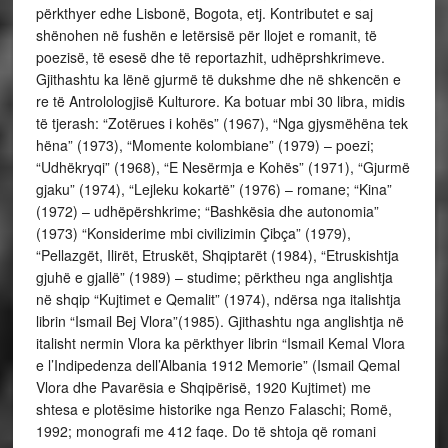
përkthyer edhe Lisbonë, Bogota, etj. Kontributet e saj
shënohen në fushën e letërsisë për llojet e romanit, të
poezisë, të esesë dhe të reportazhit, udhëprshkrimeve.
Gjithashtu ka lënë gjurmë të dukshme dhe në shkencën e
re të Antrolologjisë Kulturore. Ka botuar mbi 30 libra, midis
të tjerash: “Zotërues i kohës” (1967), “Nga gjysmëhëna tek
hëna” (1973), “Momente kolombiane” (1979) – poezi;
“Udhëkryqi” (1968), “E Nesërmja e Kohës” (1971), “Gjurmë
gjaku” (1974), “Lejleku kokartë” (1976) – romane; “Kina”
(1972) – udhëpërshkrime; “Bashkësia dhe autonomia”
(1973) “Konsiderime mbi civilizimin Çibça” (1979),
“Pellazgët, Ilirët, Etruskët, Shqiptarët (1984), “Etruskishtja
gjuhë e gjallë” (1989) – studime; përktheu nga anglishtja
në shqip “Kujtimet e Qemalit” (1974), ndërsa nga italishtja
librin “Ismail Bej Vlora”(1985). Gjithashtu nga anglishtja në
italisht nermin Vlora ka përkthyer librin “Ismail Kemal Vlora
e l’Indipedenza dell’Albania 1912 Memorie” (Ismail Qemal
Vlora dhe Pavarësia e Shqipërisë, 1920 Kujtimet) me
shtesa e plotësime historike nga Renzo Falaschi; Romë,
1992; monografi me 412 faqe. Do të shtoja që romani