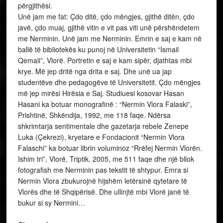
përgjithësi.
Unë jam me fat: Çdo ditë, çdo mëngjes, gjithë ditën, çdo
javë, çdo muaj, gjithë vitin e vit pas viti unë përshëndetem
me Nerminin. Unë jam me Nerminin. Emrin e saj e kam në
ballë të bibliotekës ku punoj në Universitetin “Ismail
Qemali”, Vlorë. Portretin e saj e kam sipër, djathtas mbi
krye. Më jep dritë nga drita e saj. Dhe unë ua jap
studentëve dhe pedagogëve të Universitetit. Çdo mëngjes
më jep mirësi Hirësia e Saj. Studiuesi kosovar Hasan
Hasani ka botuar monografinë : “Nermin Vlora Falaski”,
Prishtinë, Shkëndija, 1992, me 118 faqe. Ndërsa
shkrimtarja sentimentale dhe gazetarja rebele Zenepe
Luka (Çekrezi), kryetare e Fondacionit “Nermin Vlora
Falaschi” ka botuar librin voluminoz “Rrëfej Nermin Vlorën.
Ishim tri”, Vlorë, Triptik, 2005, me 511 faqe dhe një bllok
fotografish me Nerminin pas tekstit të shtypur. Emra si
Nermin Vlora zbukurojnë hijshëm letërsinë qytetare të
Vlorës dhe të Shqipërisë. Dhe ullinjtë mbi Vlorë janë të
bukur si sy Nermini…