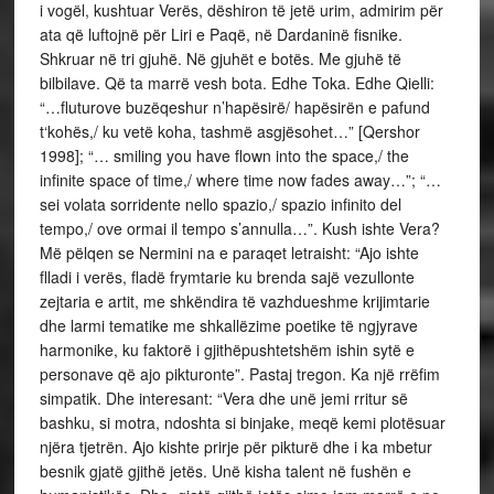
i vogël, kushtuar Verës, dëshiron të jetë urim, admirim për
ata që luftojnë për Liri e Paqë, në Dardaninë fisnike.
Shkruar në tri gjuhë. Në gjuhët e botës. Me gjuhë të
bilbilave. Që ta marrë vesh bota. Edhe Toka. Edhe Qielli:
“…fluturove buzëqeshur n’hapësirë/ hapësirën e pafund
t‘kohës,/ ku vetë koha, tashmë asgjësohet…” [Qershor
1998]; “… smiling you have flown into the space,/ the
infinite space of time,/ where time now fades away…”; “…
sei volata sorridente nello spazio,/ spazio infinito del
tempo,/ ove ormai il tempo s’annulla…”. Kush ishte Vera?
Më pëlqen se Nermini na e paraqet letraisht: “Ajo ishte
flladi i verës, fladë frymtarie ku brenda sajë vezullonte
zejtaria e artit, me shkëndira të vazhdueshme krijimtarie
dhe larmi tematike me shkallëzime poetike të ngjyrave
harmonike, ku faktorë i gjithëpushtetshëm ishin sytë e
personave që ajo pikturonte”. Pastaj tregon. Ka një rrëfim
simpatik. Dhe interesant: “Vera dhe unë jemi rritur së
bashku, si motra, ndoshta si binjake, meqë kemi plotësuar
njëra tjetrën. Ajo kishte prirje për pikturë dhe i ka mbetur
besnik gjatë gjithë jetës. Unë kisha talent në fushën e