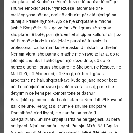
shqiptare, në Kaninën e Vlorë- toka e të parëve të mi” qe
shumë emocionuese, frymëzuese, atdhetare dhe
mallëngjyese për ne, deri në adhurim për atë njeri që na
duhej si krijesë hyjnore. Ajo qe një shqiptare e madhe
jashtë Shqipërie. Nuk qe vetëm zëri i gruas së shquar
shqiptare në botë, por një identitet shqiptar kulturor dinjitoz
në Europë e kudo ku ajo jetoi e punoi në funksionin
profesional, pa harruar kurrë e askund misionin atdhetar.
Nermin Vlora, shqiptarja e madhe me virtyte të larta, do të
jetë një shembull i shkëlqyer, një rreze drite, që do të
ndriçojë udhën gruas shqiptare në Shqipëri, në Kosovë, në
Mal të Zi, në Maqedoni, në Greqi, në Turqi, gruas
arbëreshe në Itali, shqiptarkave kudo që janë nëpër botë,
për t’u përcjellë brezave jo vetëm vlerat e saj, por edhe
detyrimin që kemi për kombin tonë të dashur.
Parafjalë nga mendimtaria atdhetare e Nerminit: Shkova në Itali dhe unë. Refugjat si shumë e shumë shqiptarë. Domethënë njeri ilegal, me numër, pa emër (i palegalizuar). Shumë shpejt u rrita në përgjegjësi…U bëra emigrant! Njeri me emër. Legal. Punoja. Mirë. Në L’Aquila (capoluogo di Abruzzo). Jeruzalemi i Italisë (Në një trajtë tjetër). Si Qytet i Tërmetit, u njoh pas gjëmës së 6 prillit 1999 . Me punë e mirësjellje, krijova respekt. Dhashë e mora mirësi. Doke. Traditë. Me sjellje qytetare. Si njerëzit. (Ndoshta po hiqja sadopak, aq sa mundesha e sa më takonte imazhin e “bishtit pas” që na kishin vënë ca nga të huajt dikur dhe, për dreq, ca nga tanët u dolën në shteg, duke i bërë iso këtij avazi të lodhur). Me Nerminin flisja shpesh, por rrallë shkoja në Romë. Kur shkova për herë të parë në apartamentin e tyre, në periferitë e qeta, magjike e me katër stinë të gjelbra, në zonën Via Gramsci, Villa Borghese, Nr.7 – jam mrekulluar dhe kam përjetuar një ndjenjë krenarie të shkallës sipërore. Jo vetëm nga mikpritja e nderimi që më bënë, sikur unë, një copë shkëmb ende i palatuar mirë e zbritur nga malet e Tërbaçit, të isha djali i tyre apo një mik i madh; jo vetëm nga biblioteka e madhe, me libra të vjetër, të rinj, të rrallë, enciklopedi, antikuarë, në gjuhën shqipe, në shumë gjuhë të botës; jo vetëm se Nermini fliste shkëlqyeshëm një gjuhë të kulluar shqipe, që vetë Naim Frashëri do ta kishte si modelin më të pastër të bukurzanimit (të shqiptimit, të tingëllimit) të shqipes; jo vetëm se Renco (i shoqi, Renzo) e kuptonte gjuhën shqipe shumë, shumë mirë dhe e fliste shqipen mirë, jo keq duke qeshur me dëlirësi; por për ç’ka do t’ju rrëfej: Sallonin e pritjes e kishin në formë drejtkëndëshi, aty te nëntëdhjetë, njëqind metër katrorë. Një parantezë. Unë, në shtëpinë time, mbaj varur në mur fotografinë e prindërive, kur kanë qenë të rinj. Fotografitë e tjera të familjarëve, të të afërmve i mbaj në album. Edhe fotografinë e vjehrrit në album e mbaj. Nuk e di si veproni ju. Kthehemi në Romë. Te Renzo. Te Nermini. Sa u futa brenda, shkëlqente salloni i bardhë e i gjatë nga harmonia e kontrasteve të gjetura. Po më shumë shkëlqente shpirti tyre. Më shkuan sytë në fund të sallonit. Përtej. Në ballë. Majtas sipër portreti i Gjergj Kastriot -Skënderbeut. Djathtas sipër portreti i Ismail Qemalit. Piktura të mëdha. Unë përjetova emocione të fuqishme krenarie, por edhe psikologjia ime (provincialitet shqiptaresk?!) s’më linte rehat. Më ngacmonte. Më gërvishte. Mirë kjo, se është Mbesa Jonë, po ky, i zoti i shtëpisë është italian. Dhe jo dosido. Elitë. Në kupolë të saj. Ambasador i përjetshëm i Italisë. Dhëndërr është tek ne ai…E kështu…Por, pa më lënë të “fillozofoja” gjatë, vetë Renzo, me atë të qeshurën e tij si të perëndishme më ftoi të uleshim. “Do të qeras sipas traditës tuaj, – më tha – që tani është dhe imja. Me raki Skrapari. Gëzuar!’. Tjetër suprizë e lezetshme kjo. Dhe, sikur të qe futur në trurin tim të vogël, me një zë të ngadaltë, gurgullues e me kumbim të ëmbël, nisi bisedën: “Njerëz si Ismail Qemali janë largpamës, janë pararendës të kohës: këtë e dëshmon veprimtaria e jetës së tij. Këtë e materializon plotësisht edhe peneli i kunatës sime, piktores Vera Blloshmi. Apo jo?! Shikoji me qetësi”… Portretet ishin të dallueshme që larg, deri në detaje. (Nuk i mbaj mend përmasat). Krijuar nga dashuria dhe talenti i rrallë i zonjës fisnike Vera Blloshmi Mellet, piktore shqiptare me banim në Londër (kushërira e parë e Nerminit). Më thotë Nermini, me atë zërin e ngrohtë, të kthjellët e melodioz, me një gjuhë çiltërsisht metaforike, që rridhte natyrshëm: “Vera jonë sot pushon në Kopshtin e bukur të Kujtimeve, por veprat e saj madhështore stolisin kontinentet e ndryshme. Ja shikoji vetë këto dy portrete vigane: Veshja dhe sytë e flaktë të Skënderbeut dëshmojnë heroin fitues të përhershëm me mjete të armatosur. Sytë e portretit të Ismail Qemalit kanë një veçanti të shënuar, me dukuri pa zbrazëti morale e shpirtërore, ku burimi i pashtershëm i dashurisë për Atdhe, bëjnë në këtë drejtim përçapjen kryesore të qëllimeve të jetës së tij. Jetë, ku pasqyrohet ideali i ndërgjegjshëm se pavarësia politike nuk mund të ketë jetë të gjatë, nëse nuk farkëtohet edhe autonomia ekonomike”…Më ka bërë shumë përshtypje Renzo Falaschi mbetet një rast unikal. Ai e donte shumë Nerminin. Qe e bukur nga fiziku. Nga shpirti. Nga mendimi. E nderonte shumë Ismail Qemalin, jo thjeshtë se qe gjyshi gruas së tij të dashur, por sepse plotësonte profilin e vizionarit të kohës. E vlerësonte shumë Shqipërinë, jo thjeshtë se qe vendlindja e gruas së tij të dashur, por sepse i çmonte virtytet fisnikërisht të larta dhe se në vendin e shqipeve ai gjente djepin e gjuhëve. Bëmë shumë fotografi. Me Nerminin vetëm. Me Renzon vetëm. Me të dy, si me dy urata dritërimi. Shumë nga ato fotografi (sidomos pas djegies aksidentale me gaz në apartamentin e saj) ikën bashkë me të. Kam qenë disa herë në apartamentin e tyre, sa kohë punova në Itali. Ajo banesë u bë strehëz aq e ngrohtë për atdhetarët shqiptarë, për shqiptarët emigrantë dhe refugjatë (ende të palegalizuar në ato vite) që punonin me djersën e ballit, mendonin e vepronin dhe për Shqipërinë. Ajo sakrifikoi pasurinë e saj dhe të Renzos për Akademinë “Iliria”, për çështjen shqiptare, për albanologjinë, për historinë dhe qytetërimin shqiptar. Por, ajo mori me vete xhevahiret e shpirtit, vlera të pamohueshme dhe të gjithmonshme. Iku ajo. U mbyll Dera e Madhe. Eh!… Më dha libra boll. Ndër to një revistë “Koha e jonë = Notre temps”, organi Bashkimit demokrat Shqiptar, botuar në Francë nën drejtimin e Lec Shllakut, e përkohshme Politike – Kulturore – Shoqënore, Nr.10-11-11, vjeti XXXI, Tetor – Nandor – Dhetor 1992. Me ISSN. Nermini kishte botuar shkrimin (kryeartikull): “Ismail Qemal Vlora, gjysh i gjith Shqiptarve”. E nis shkrimin si një romantike e zjarrtë, por me logjikën krahasimtare të kohës për vlerësimin e Veprës: “Ismail Qemali, Plaku i Vlorës, por edhe djaloshi i përhershëm i gjith Shqiptarve, pa dallim feje, krahine ose nënshtetësie. Atij i kishte thën gjaku: “Shko mor shpirt shko, se kam nevoj për të rinj të çdo moshe”! Prandaj, me plot të drejt mund të themi se Ai, me të vërtetë ishte “Plaku i Vlorës”, por me iderat e tija largpamëse mund të konsiderohet si njeri i ndriçuar i ditëve tona, ku merita e vërtetë e fitores qëndron në aftësinë e bindjes, në hollësirat e diplomacisë, jo në ndeshjen e fuqive t’armatosura. Ismail Qemali ishte njeri tepër i butë, tepër intelektual, për t’i zgjedhur çeshtjet me ndihmën e armëve: Ai kishte arritur t’i hapi Portat e Shteteve Kryesore t’Evropës me sjelljen, e kulturën dhe me diplomacinë e tij të stërholltë e largpamse”. Në fund të atij kryeartikulli (jo vetëm se është vendosur në faqen e fillimit të revistës), Motra e Madhe na jep një këshillë të dobishme atdhetare me urëtsinë karakteristike të shkrimtarisë së dalluar që përtej: “…Ismail Qemali na dhuroi nji “ATDHE”. Por neve, deri më sot, nuk e kemi kuptuar vlerën e kësaj dhurate. Ne kemi bërë gabime të shumta. Le të fillojm ta kuptojm tani,…, meqë ai që pranon gabimin e vet, do të thot se ka filluar të qortohet. Kështu do t’a nderojmë Gjyshin tonë të përbashkët, Ismail Qemalin dhe gjith bashkpuntorët e tij. Kështu do ta sjellim në gjirin amtarë Kosovën kreshnike dhe Çamërinë e shpartalluar…”. (Shih: “Koha e jonë = Notre temps”, vep. e cit., f. 3 – 6). Në Bibliotekën Kombëtare të Shqipërisë janë 31 regjistrime bibliografike ku përmendet emri i Nerminit (jo vetëm si autore, por edhe si redaktore etj., apo që është shkruar për të nga të tjerët). Më shqetëson një fakt. Mungojnë librat kryesorë të Nermin Vlora Falaschit në fondin e Bibliotekës më të rëndësishme të Shqipërisë. Vërtetë që ajo shumë botime i realizoi në Romë. Por ka botuar dhe në Prishtinë. Dhe në Shkup. Po në Tiranë? Pse jo?! Pará! Para!… Po ngjet si me Çomorën. E me të tjerët…Megjithatë, duhet gjetur një mekanizëm që gjithë titujt libra të botuar nga pena e Nermin Vlorës të sigurohen për pasurimin e fondit të Bibliotekës Kombëtare. Në bibliotekën personale kam opusin e veprave të humanistes shqiptare. Kam edhe mungesa. Një libër madhor i Nermin Vlora Falaschit është ai me titull “L’etrusco lingua viva” në serinë “Antiche civiltà mediterranee – II”, Bardi Editore, Roma, 1989, një monografi shkencore në me 187 faqe tekst, figura me ngjyra, grafika, shënja, alfabete, me modele në tre gjuhë italisht, anglisht dhe në frëngjisht. Përkthimin në anglisht e ka realizuar me mjeshtëri dhe aftësi Renzo Falaschi. Me një bibliografi të pasur nga studiuesit më të njohur të botës si dhe ata shqiptarë në fushat e arkeologjisë, të gjuhësisë, letërsisë, të historisë dhe të kulturës. Në kohën kur lexon librin “L’etrusco lingua viva” (“Gjuha etruske – gjuhë e gjallë”, shën. im: A.H), të bien në sy edhe pika të tjera takimi në elementet gramatikorë midis shqipes dhe etruskishtes, sidomos disa prej tyre që shqipja i ka deri diku të dallueshme nga gjuhët indoevropiane. Gjithashtu vërehet përqasje kulturore dhe afri e përbashkime antropologjike (mesdhetarë jemi), sikurse, natyrshëm, duken dhe distancat apo përveçimet antropologjike (lokalitetet e banimit), që, në fakt, vetëm një studiues i hollë i fushës mund t’i vërejë. Një libër tjetër me studime të thelluara me firmën e Nermin Vlora Falaschit është monografia “Lashtësia e gjuhës shqipe sipas dokumenteve epigrafike nga Egjeu deri në Atlantik” në serinë “Qytetërime të lashta mesdhetare – III”, Bardi Editore, Roma, 1991, me 149 faqe, vetëm në gjuhën shqipe. Në këtë lbër janë përfshirë dhe përmbledhja e transmentimeve të programit kulturor të Radio Vatikanit. Autorja ka bërë kushtim në fillim të librit: ky libër ësht uratë për bashkimin e gjithë etnive Shqiptare në vatrën e madhe evropiane”. Në librin “Shqipja çelësi i gjuhëve”, në serinë “Qytetërime të lashta mesdhetare – IV” ajo mëshon mbi metodën e karbonit C14 dhe e vështron lashtësinë e gjuhës shqipe duke krahasuar fjalët me rrënjë pellazgo – ilire (gjurmë të gjuhës të shkruar