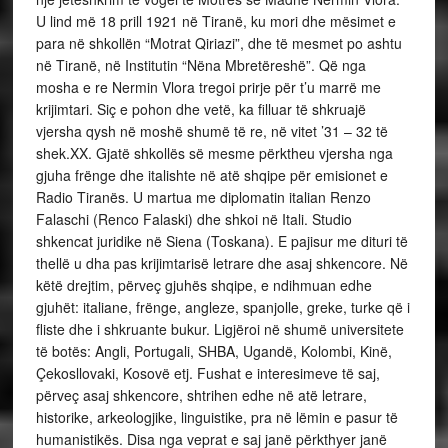
U lind më 18 prill 1921 në Tiranë, ku mori dhe mësimet e
para në shkollën “Motrat Qiriazi”, dhe të mesmet po ashtu
në Tiranë, në Institutin “Nëna Mbretëreshë”. Që nga
mosha e re Nermin Vlora tregoi prirje për t’u marrë me
krijimtari. Siç e pohon dhe vetë, ka filluar të shkruajë
vjersha qysh në moshë shumë të re, në vitet ’31 – 32 të
shek.XX. Gjatë shkollës së mesme përktheu vjersha nga
gjuha frënge dhe italishte në atë shqipe për emisionet e
Radio Tiranës. U martua me diplomatin italian Renzo
Falaschi (Renco Falaski) dhe shkoi në Itali. Studio
shkencat juridike në Siena (Toskana). E pajisur me dituri të
thellë u dha pas krijimtarisë letrare dhe asaj shkencore. Në
këtë drejtim, përveç gjuhës shqipe, e ndihmuan edhe
gjuhët: italiane, frënge, angleze, spanjolle, greke, turke që i
fliste dhe i shkruante bukur. Ligjëroi në shumë universitete
të botës: Angli, Portugali, SHBA, Ugandë, Kolombi, Kinë,
Çekosllovaki, Kosovë etj. Fushat e interesimeve të saj,
përveç asaj shkencore, shtrihen edhe në atë letrare,
historike, arkeologjike, linguistike, pra në lëmin e pasur të
humanistikës. Disa nga veprat e saj janë përkthyer janë