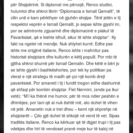
për Shqipërinë. Si diplomat me përvojë, Renco studioi,
hulumtoi dhe shkroi librin “Diplomacia e Ismail Qemalit”, të
cilin unë e kam përkthyer në gjuhën shqipe. Tërë jetën e tij
respektoi veprën e Ismail Qemalit, jo sepse ishte gjyshi im,
por se admironte zgjuarinë dhe diplomacinë e plakut të
Pavarësisë, që e kishte idhull, sikur të ishte shqiptar”. Ky
fakt na ngelet në mendje. Nuk shlyhet kurrë: Edhe pse
ishte me origjinë italiane, Renco ishte i mahnitur pas
historisë shqiptare dhe kulturën e këtij populli. Por mbi të
gjitha shkroi shumë për Ismail Qemalin. Dhe këtë e bëri jo
se ishte gjyshi i bashkëshortes, por tek ky politikan pa
vlerat e një strategu të madh që çoi një komb drejt
pavarësisë. Por amaneti i tij i fundit tregon edhe dashurinë
që shfaqi për kombin shqiptar. Flet Nermini, (ende pa ikur
vetë): “M’i ka thënë me humor, për të mos ndier peshën e
dhimbjes, por tani që ai nuk është më, ato duhet të vihen
në jetë. Amanetin nuk e tret dheu – kemi një shprehje në
shqiptarët – Çdo gjë duhet të shkojë në vend të vet. Sipas
traditës italiane, Renco ka kërkuar që të digjet trupi i tij pas
vdekjes dhe hiri të vendoset pranë meje kur të kaloj në