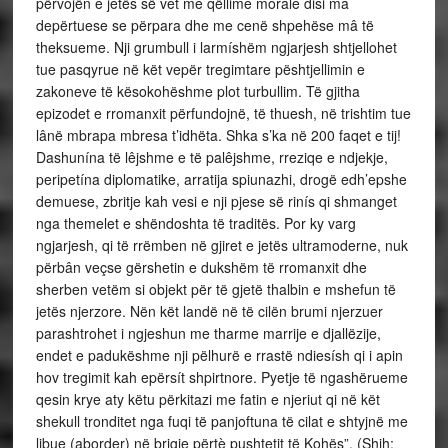
përvojën e jetës së vet me qëllime morale disi mâ
depërtuese se përpara dhe me cenë shpehëse mâ të
theksueme. Nji grumbull i larmíshëm ngjarjesh shtjellohet
tue pasqyrue në kët vepër tregimtare pështjellimin e
zakoneve të kësokohëshme plot turbullim. Të gjitha
epizodet e rromanxit përfundojnë, të thuesh, në trishtim tue
lânë mbrapa mbresa t’idhëta. Shka s’ka në 200 faqet e tij!
Dashunína të lêjshme e të palêjshme, rreziqe e ndjekje,
peripetína diplomatike, arratija spiunazhi, drogë edh’epshe
demuese, zbritje kah vesi e nji pjese së rinís qi shmanget
nga themelet e shëndoshta të traditës. Por ky varg
ngjarjesh, qi të rrëmben në gjiret e jetës ultramoderne, nuk
përbân veçse gërshetin e dukshëm të rromanxit dhe
sherben vetëm si objekt për të gjetë thalbin e mshefun të
jetës njerzore. Nën kët landë në të cilën brumi njerzuer
parashtrohet i ngjeshun me tharme marrije e djallëzije,
endet e padukëshme nji pëlhurë e rrastë ndiesísh qi i apin
hov tregimit kah epërsít shpirtnore. Pyetje të ngashërueme
qesin krye aty këtu përkitazi me fatin e njeriut qi në kët
shekull tronditet nga fuqi të panjoftuna të cilat e shtyjnë me
libue (aborder) në brigje përtè pushtetit të Kohës”. (Shih: