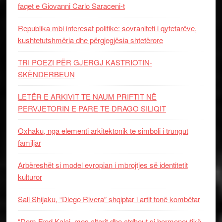
faqet e Giovanni Carlo Saraceni-t
Republika mbi interesat politike: sovraniteti i qytetarëve,
kushtetutshmëria dhe përgjegjësia shtetërore
TRI POEZI PËR GJERGJ KASTRIOTIN-
SKËNDERBEUN
LETËR E ARKIVIT TE NAUM PRIFTIT NË
PERVJETORIN E PARE TE DRAGO SILIQIT
Oxhaku, nga elementi arkitektonik te simboli i trungut
familjar
Arbëreshët si model evropian i mbrojtjes së identitetit
kulturor
Sali Shijaku, “Diego Rivera” shqiptar i artit tonë kombëtar
“Dom Fred Kalaj, mes altarit dhe atdheut si hermeneutikë