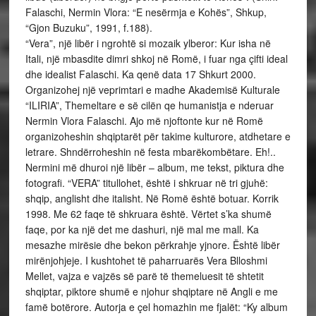
Falaschi, Nermin Vlora: “E nesërmja e Kohës”, Shkup,
“Gjon Buzuku”, 1991, f.188).
“Vera”, një libër i ngrohtë si mozaik ylberor: Kur isha në
Itali, një mbasdite dimri shkoj në Romë, i fuar nga çifti ideal
dhe idealist Falaschi. Ka qenë data 17 Shkurt 2000.
Organizohej një veprimtari e madhe Akademisë Kulturale
“ILIRIA”, Themeltare e së cilën qe humanistja e nderuar
Nermin Vlora Falaschi. Ajo më njoftonte kur në Romë
organizoheshin shqiptarët për takime kulturore, atdhetare e
letrare. Shndërroheshin në festa mbarëkombëtare. Eh!..
Nermini më dhuroi një libër – album, me tekst, piktura dhe
fotografi. “VERA” titullohet, është i shkruar në tri gjuhë:
shqip, anglisht dhe italisht. Në Romë është botuar. Korrik
1998. Me 62 faqe të shkruara është. Vërtet s’ka shumë
faqe, por ka një det me dashuri, një mal me mall. Ka
mesazhe mirësie dhe bekon përkrahje yjnore. Është libër
mirënjohjeje. I kushtohet të paharruarës Vera Blloshmi
Mellet, vajza e vajzës së parë të themeluesit të shtetit
shqiptar, piktore shumë e njohur shqiptare në Angli e me
famë botërore. Autorja e çel homazhin me fjalët: “Ky album