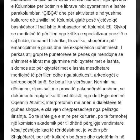
e Kolumbisë për botimin e librave mbi qytetërimin e lashtë
parakolumbian “ÇIBÇA” dhe për aktivitetet e ndryushme
kulturore që zhvilloi në Kolumbi, gjatë pesë vjetëve që
bashkëshorti i saj ishte Ambasador në Kolumbi. Etj. Gjykoj
se meritojnë të përfillen nga kritika e specializuar poezitë e
saj fluide, romanet historike, filozofike, shoqërore për
emancipimin e gruas dhe me eksperienca udhëtimesh. I
përkas atij grupi të punëtorëve të penës që mendojnë se
shkrimet e librat me gjurmime mbi qytetërimet e lashta,
sidomos ato për qtytetërimet e lashta mesdhetare
meritojnë të përfillen edhe nga studiuesit, arkeologët e
antropologët tanë. Se bota i ka vlerësuar. Nermini na
dëshmon, sipas saj, me prova të pakundërshtueshme, se
dokumentet epigrafike të lashtësisë, nga deti Egje deri në
Oqeanin Atlantik, interpretohen me anën e dialekteve të
gjuhës shqipe, e cila vjen drejtpërsëdrejti nga pellazgo –
ilirishtja. Do të ishte gjë e mirë për kulturën, po të formohej
një komision akademik për t’i dhënë përgjigje vendimtare
kësaj çështjeje kaq të rëndësishme, jo vetëm për
Shqipëtarët, por për kulturën botërore dhe qytetërimin në