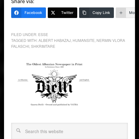
Share via:
Facebook
Twitter
Copy Link
More
FILED UNDER:
ESSE
TAGGED WITH:
ALBERT HABAZAJ
,
HUMANSITE
,
NERMIN VLORA
FALASCHI
,
SHKRIMTARE