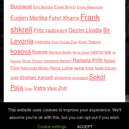
Buçpapaj
Enver Bytyci
Elmi Berisha
Ermira Babamusta
Frank
Eugjen Merlika
Fahri Xharra
shkreli
Ilir
Gezim Llojdia
Fritz radovani
Levonja
Interviste
Kolec Traboini
Keze Kozeta Zylo
kosova
Kosove
nderroi jete
Marjana Bulku
ne
Murat Gecaj
Rafaela Prifti
Rafael
Nene Tereza
Kosove
presidenti Nishani
Floqi
Raimonda Moisiu
Ramiz Lushaj
reshat kripa
Sadik Elshani
Sokol
Shefqet Kercelli
shqiperia
shqiptaret
SHBA
Paja
Vatra
Visar Zhiti
Thaci
This website uses cookies to improve your experience. We'll
assume you're ok with this, but you can opt-out if you wish.
Cookie settings
Log in
ACCEPT