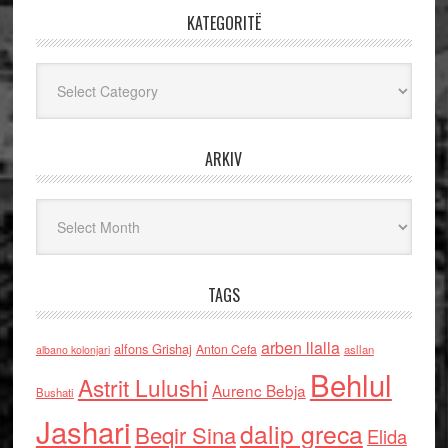
KATEGORITË
Kategoritë
ARKIV
Arkiv
TAGS
arben llalla
alfons Grishaj
Anton Cefa
asllan
albano kolonjari
Behlul
Astrit Lulushi
Aurenc Bebja
Bushati
Jashari
dalip greca
Beqir Sina
Elida