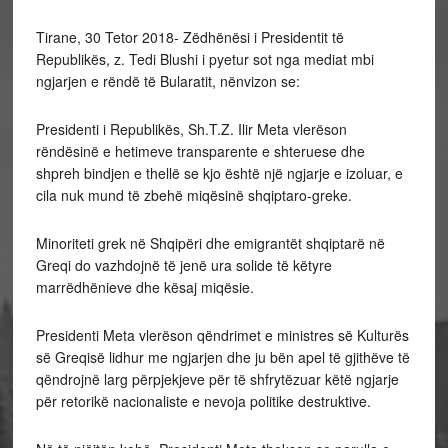
Tirane, 30 Tetor 2018- Zëdhënësi i Presidentit të
Republikës, z. Tedi Blushi i pyetur sot nga mediat mbi
ngjarjen e rëndë të Bularatit, nënvizon se:
Presidenti i Republikës, Sh.T.Z. Ilir Meta vlerëson
rëndësinë e hetimeve transparente e shteruese dhe
shpreh bindjen e thellë se kjo është një ngjarje e izoluar, e
cila nuk mund të zbehë miqësinë shqiptaro-greke.
Minoriteti grek në Shqipëri dhe emigrantët shqiptarë në
Greqi do vazhdojnë të jenë ura solide të këtyre
marrëdhënieve dhe kësaj miqësie.
Presidenti Meta vlerëson qëndrimet e ministres së Kulturës
së Greqisë lidhur me ngjarjen dhe ju bën apel të gjithëve të
qëndrojnë larg përpjekjeve për të shfrytëzuar këtë ngjarje
për retorikë nacionaliste e nevoja politike destruktive.