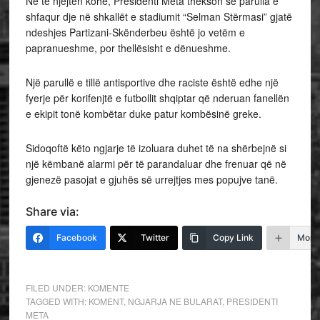
Në të njëjtën kohë, Presidenti Meta thekson se parulla e
shfaqur dje në shkallët e stadiumit “Selman Stërmasi” gjatë
ndeshjes Partizani-Skënderbeu është jo vetëm e
papranueshme, por thellësisht e dënueshme.
Një parullë e tillë antisportive dhe raciste është edhe një
fyerje për korifenjtë e futbollit shqiptar që nderuan fanellën
e ekipit tonë kombëtar duke patur kombësinë greke.
Sidoqoftë këto ngjarje të izoluara duhet të na shërbejnë si
një këmbanë alarmi për të parandaluar dhe frenuar që në
gjenezë pasojat e gjuhës së urrejtjes mes popujve tanë.
Share via:
Facebook
Twitter
Copy Link
More
FILED UNDER:
KOMENTE
TAGGED WITH:
KOMENT
,
NGJARJA NE BULARAT
,
PRESIDENTI
META