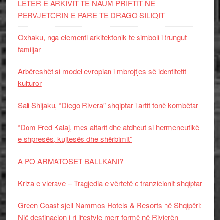
LETËR E ARKIVIT TE NAUM PRIFTIT NË
PERVJETORIN E PARE TE DRAGO SILIQIT
Oxhaku, nga elementi arkitektonik te simboli i trungut
familjar
Arbëreshët si model evropian i mbrojtjes së identitetit
kulturor
Sali Shijaku, “Diego Rivera” shqiptar i artit tonë kombëtar
“Dom Fred Kalaj, mes altarit dhe atdheut si hermeneutikë
e shpresës, kujtesës dhe shërbimit”
A PO ARMATOSET BALLKANI?
Kriza e vlerave – Tragjedia e vërtetë e tranzicionit shqiptar
Green Coast sjell Nammos Hotels & Resorts në Shqipëri:
Një destinacion i ri lifestyle merr formë në Rivierën