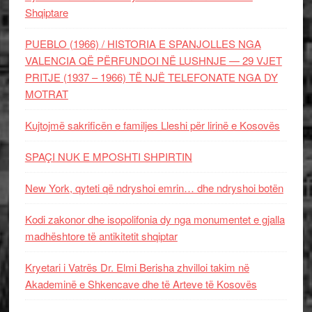
Shqiptare
PUEBLO (1966) / HISTORIA E SPANJOLLES NGA
VALENCIA QË PËRFUNDOI NË LUSHNJE — 29 VJET
PRITJE (1937 – 1966) TË NJË TELEFONATE NGA DY
MOTRAT
Kujtojmë sakrificën e familjes Lleshi për lirinë e Kosovës
SPAÇI NUK E MPOSHTI SHPIRTIN
New York, qyteti që ndryshoi emrin… dhe ndryshoi botën
Kodi zakonor dhe isopolifonia dy nga monumentet e gjalla
madhështore të antikitetit shqiptar
Kryetari i Vatrës Dr. Elmi Berisha zhvilloi takim në
Akademinë e Shkencave dhe të Arteve të Kosovës