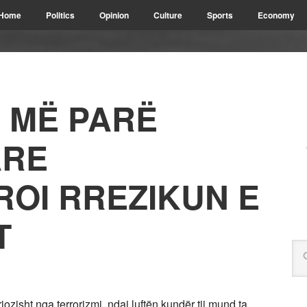
Home
Politics
Opinion
Culture
Sports
Economy
 MË PARË
ARE
OI RREZIKUN E
T
ozisht nga terrorizmi, ndaj luftën kundër tij mund ta