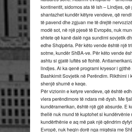
kontinentit, sidomos ata të ish – Lindjes, që
shantazhet kundër këtyre vendeve, që rendi
të pavend dhe zgjuan me të drejtë nervoziz
modë sot, në një pjesë të Evropës, nuk mund
shtete që kanë dalë nga sundimi sovjetik d
edhe Shqipëria. Për këto vende është një tri
sotme, kundër ShBA-ve. Për këto vende ësht
ashtu si gjatë luftës së ftohtë. Antiamerikan
lindjes. Ai ka qenë programi kryesor i gjithë
Bashkimit Sovjetik në Perëndim. Rikthimi i k
shenjë shumë e keqe.
Për vizionin e ketyre vendeve, që është edh
vlera perëndimore të ndara më dysh. Me fjalë
kundëramerikan, është një gjë absurde. E ku
thellë nuk mund të kuptohet si kundërvënie
kundërthënie e aq më pak një qëndrim dyfyt
Evropë, nuk heqin dorë nga miqësia me ShBA