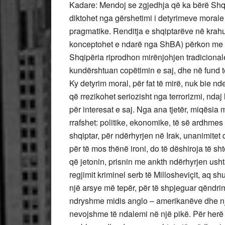
Kadare: Mendoj se zgjedhja që ka bërë Shqipë
diktohet nga gërshetimi i detyrimeve morale 
pragmatike. Renditja e shqiptarëve në krah
konceptohet e ndarë nga ShBA) përkon me in
Shqipëria riprodhon mirënjohjen tradicionale 
kundërshtuan copëtimin e saj, dhe në fund të 
Ky detyrim moral, për fat të mirë, nuk bie 
që rrezikohet seriozisht nga terrorizmi, ndaj 
për interesat e saj. Nga ana tjetër, miqësia
rrafshet: politike, ekonomike, të së ardhm
shqiptar, për ndërhyrjen në Irak, unanimitet 
për të mos thënë ironi, do të dëshiroja të s
që jetonin, prisnin me ankth ndërhyrjen us
regjimit kriminel serb të Millosheviçit, aq
një arsye më tepër, për të shpjeguar qëndri
ndryshme midis anglo – amerikanëve dhe një
nevojshme të ndalemi në një pikë. Për herë t