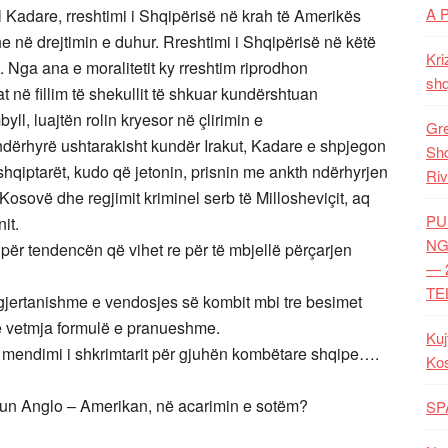
A 
il Kadare, rreshtimi i Shqipërisë në krah të Amerikës
he në drejtimin e duhur. Rreshtimi i Shqipërisë në këtë
Kri
 Nga ana e moralitetit ky rreshtim riprodhon
shq
t në fillim të shekullit të shkuar kundërshtuan
ll, luajtën rolin kryesor në çlirimin e
Gre
ndërhyrë ushtarakisht kundër Irakut, Kadare e shpjegon
Shq
shqiptarët, kudo që jetonin, prisnin me ankth ndërhyrjen
Riv
osovë dhe regjimit kriminel serb të Millosheviçit, aq
PU
it.
NG
për tendencën që vihet re për të mbjellë përçarjen
— 
TE
 gjertanishme e vendosjes së kombit mbi tre besimet
 e vetmja formulë e pranueshme.
Kuj
ë mendimi i shkrimtarit për gjuhën kombëtare shqipe….
Ko
hun Anglo – Amerikan, në acarimin e sotëm?
SP