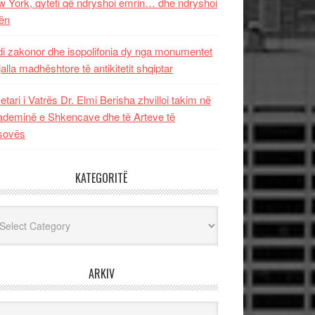
 York, qyteti që ndryshoi emrin… dhe ndryshoi
ën
i zakonor dhe isopolifonia dy nga monumentet
jalla madhështore të antikitetit shqiptar
etari i Vatrës Dr. Elmi Berisha zhvilloi takim në
deminë e Shkencave dhe të Arteve të
sovës
KATEGORITË
egoritë
ARKIV
iv