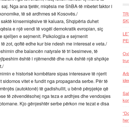
 e saj. Nga ana tjetër, miqësia me ShBA-të mbetet faktor i
, ekonomike, të së ardhmes së Kosovës./
TR
SK
 saktë kinsemiqësive të kaluara, Shqipëria duhet
qësia e një vendi të vogël demokratik evropian, siç
LE
 sjelljen e sejmenit. Psikologjia e sejmenit
PE
të zot, qoftë edhe kur bie ndesh me interesat e veta./
peshimin dhe balancën natyrale të tri besimeve, të
Oxh
ejtpeshim është i njëmendtë dhe nuk është një shpikje
tru
./
nimin e historisë kombëtare sipas interesave të njerit
Arb
iden
nxit sidomos vitet e fundit nga propaganda serbe. Për të
rrënjës (autoktonë) të gadishullit, u bënë përpjekje që
Sal
, ose të zëvendësohej nga teza e ardhjes dhe vendosjes
ko
otomane. Kjo gënjeshtër serbe përkon me tezat e disa
“Do
her