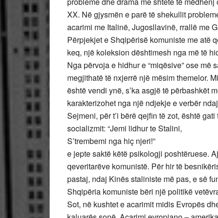
probleme dhe drama me shtete të mëdhenj os
XX. Në gjysmën e parë të shekullit problemet
acarimi me Italinë, Jugosllavinë, rrallë me G
Përpjekjet e Shqipërisë komuniste me atë q
keq, një koleksion dështimesh nga më të hi
Nga përvoja e hidhur e “miqësive” ose më s
megjithatë të nxjerrë një mësim themelor. Mi
është vendi ynë, s’ka asgjë të përbashkët me
karakterizohet nga një ndjekje e verbër ndaj
Sejmeni, për t’i bërë qejfin të zot, është ga
socializmit: “Jemi lidhur te Stalini,
S’trembemi nga hiç njeri!”
e jepte saktë këtë psikologji poshtëruese. Ajo
qeveritarëve komunistë. Për hir të besnikëri
pastaj, ndaj Kinës staliniste më pas, e së f
Shqipëria komuniste bëri një politikë vetëv
Sot, në kushtet e acarimit midis Evropës dh
kaluarës sonë. Acarimi evropiano – amerikan