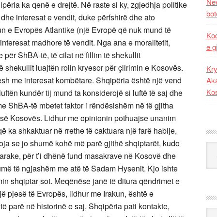
New
ria ka qenë e drejtë. Në raste si ky, zgjedhja politike
bot
dhe interesat e vendit, duke përfshirë dhe ato
un e Evropës Atlantike (një Evropë që nuk mund të
Kod
teresat madhore të vendit. Nga ana e moralitetit,
e g
për ShBA-të, të cilat në fillim të shekullit
shekullit luajtën rolin kryesor për çlirimin e Kosovës.
Kry
ndesh me interesat kombëtare. Shqipëria është një vend
Aka
Ko
luftën kundër tij mund ta konsiderojë si luftë të saj dhe
 me ShBA-të mbetet faktor i rëndësishëm në të gjitha
es së Kosovës. Lidhur me opinionin pothuajse unanim
që ka shkaktuar në rrethe të caktuara një farë habije,
htoja se jo shumë kohë më parë gjithë shqiptarët, kudo
Kat
htarake, për t’i dhënë fund masakrave në Kosovë dhe
 shumë të ngjashëm me atë të Sadam Hysenit. Kjo ishte
min shqiptar sot. Meqënëse janë të ditura qëndrimet e
 pjesë të Evropës, lidhur me Irakun, është e
ë parë në historinë e saj, Shqipëria pati kontakte,
Ark