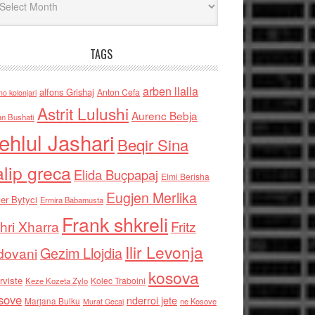
TAGS
arben llalla
alfons Grishaj
Anton Cefa
no kolonjari
Astrit Lulushi
Aurenc Bebja
an Bushati
ehlul Jashari
Beqir Sina
alip greca
Elida Buçpapaj
Elmi Berisha
Eugjen Merlika
er Bytyci
Ermira Babamusta
Frank shkreli
hri Xharra
Fritz
Ilir Levonja
Gezim Llojdia
dovani
kosova
rviste
Kolec Traboini
Keze Kozeta Zylo
sove
nderroi jete
Marjana Bulku
ne Kosove
Murat Gecaj