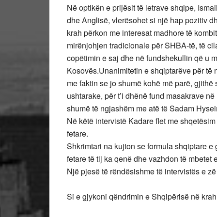
Në optikën e prijësit të letrave shqipe, Isma
dhe Anglisë, vlerësohet si një hap pozitiv d
krah përkon me interesat madhore të kombit.
mirënjohjen tradicionale për SHBA-të, të cila
copëtimin e saj dhe në fundshekullin që u mby
Kosovës.Unanimitetin e shqiptarëve për të 
me faktin se jo shumë kohë më parë, gjithë 
ushtarake, për t’i dhënë fund masakrave në K
shumë të ngjashëm me atë të Sadam Hysein
Në këtë intervistë Kadare flet me shqetësim 
fetare.
Shkrimtari na kujton se formula shqiptare e
fetare të tij ka qenë dhe vazhdon të mbetet
Një pjesë të rëndësishme të intervistës e z
Si e gjykoni qëndrimin e Shqipërisë në kra