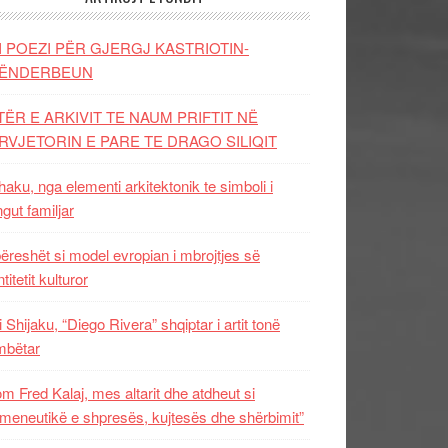
I POEZI PËR GJERGJ KASTRIOTIN-
ËNDERBEUN
TËR E ARKIVIT TE NAUM PRIFTIT NË
RVJETORIN E PARE TE DRAGO SILIQIT
aku, nga elementi arkitektonik te simboli i
ngut familjar
ëreshët si model evropian i mbrojtjes së
titetit kulturor
i Shijaku, “Diego Rivera” shqiptar i artit tonë
mbëtar
m Fred Kalaj, mes altarit dhe atdheut si
meneutikë e shpresës, kujtesës dhe shërbimit”