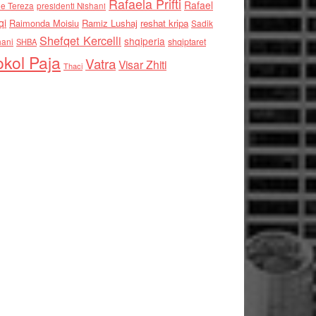
Rafaela Prifti
Rafael
e Tereza
presidenti Nishani
qi
Raimonda Moisiu
Ramiz Lushaj
reshat kripa
Sadik
Shefqet Kercelli
shqiperia
hani
shqiptaret
SHBA
kol Paja
Vatra
Visar Zhiti
Thaci