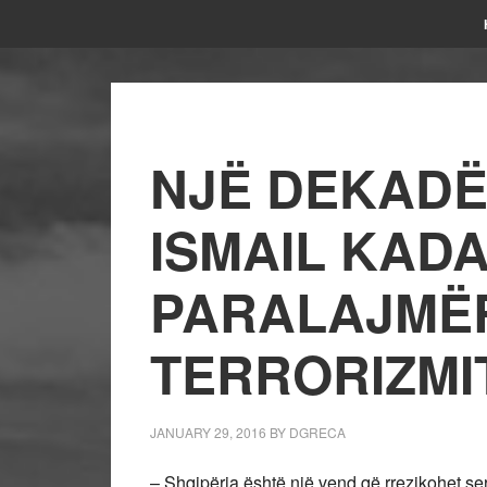
NJË DEKADË
ISMAIL KAD
PARALAJMËR
TERRORIZMI
JANUARY 29, 2016
BY
DGRECA
– Shqipëria është një vend që rrezikohet seri