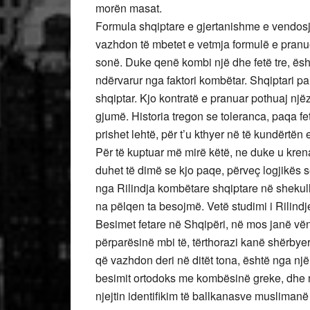
morën masat.
Formula shqiptare e gjertanishme e vendosje
vazhdon të mbetet e vetmja formulë e pranue
sonë. Duke qenë kombi një dhe fetë tre, ësht
ndërvarur nga faktori kombëtar. Shqiptari pa
shqiptar. Kjo kontratë e pranuar pothuaj një
gjumë. Historia tregon se toleranca, paqa f
prishet lehtë, për t’u kthyer në të kundërtën
Për të kuptuar më mirë këtë, ne duke u krena
duhet të dimë se kjo paqe, përveç logjikës së
nga Rilindja kombëtare shqiptare në shekull
na pëlqen ta besojmë. Vetë studimi i Rilindje
Besimet fetare në Shqipëri, në mos janë vën
përparësinë mbi të, tërthorazi kanë shërbye
që vazhdon deri në ditët tona, është nga njër
besimit ortodoks me kombësinë greke, dhe nga
njejtin identifikim të ballkanasve musliman