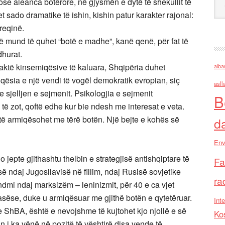
e aleanca botërore, në gjysmën e dytë të shekullit të
 sado dramatike të ishin, kishin patur karakter rajonal:
reqinë.
ë mund të quhet “botë e madhe”, kanë qenë, për fat të
dhurat.
aktë kinsemiqësive të kaluara, Shqipëria duhet
alba
qësia e një vendi të vogël demokratik evropian, siç
asll
 sjelljen e sejmenit. Psikologjia e sejmenit
B
 të zot, qoftë edhe kur bie ndesh me interesat e veta.
ti të armiqësohet me tërë botën. Një bejte e kohës së
d
Env
 jepte gjithashtu thelbin e strategjisë antishqiptare të
Fa
së ndaj Jugosllavisë në fillim, ndaj Rusisë sovjetike
ra
undmi ndaj marksizëm – leninizmit, për 40 e ca vjet
rasëse, duke u armiqësuar me gjithë botën e qytetëruar.
Inte
e ShBA, është e nevojshme të kujtohet kjo njollë e së
Ko
 i ka vënë në pozitë të vështirë disa vende të