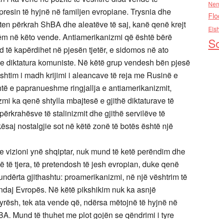
Nen
 presin të hyjnë në familjen evropiane. Trysnia dhe
Flo
ten përkrah ShBA dhe aleatëve të saj, kanë qenë krejt
Els
ëm në këto vende. Antiamerikanizmi që është bërë
So
 të kapërdihet në pjesën tjetër, e sidomos në ato
he diktatura komuniste. Në këtë grup vendesh bën pjesë
shtim i madh krijimi i aleancave të reja me Rusinë e
ë e papranueshme ringjallja e antiamerikanizmit,
izmi ka qenë shtylla mbajtesë e gjithë diktaturave të
 përkrahësve të stalinizmit dhe gjithë servilëve të
ësaj nostalgjie sot në këtë zonë të botës është një
e vizioni ynë shqiptar, nuk mund të ketë perëndim dhe
 të tjera, të pretendosh të jesh evropian, duke qenë
ndërta gjithashtu: proamerikanizmi, në një vështrim të
 ndaj Evropës. Në këtë pikshikim nuk ka asnjë
yrësh, tek ata vende që, ndërsa mëtojnë të hyjnë në
. Mund të thuhet me plot gojën se qëndrimi i tyre