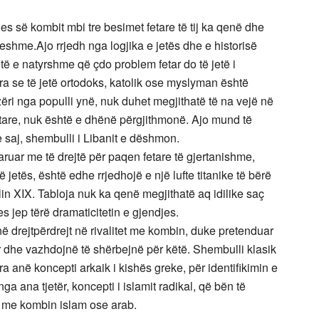
s së kombit mbi tre besimet fetare të tij ka qenë dhe
shme.Ajo rrjedh nga logjika e jetës dhe e historisë
ë e natyrshme që çdo problem fetar do të jetë i
ra se të jetë ortodoks, katolik ose myslyman është
zëri nga populli ynë, nuk duhet megjithatë të na vejë në
etare, nuk është e dhënë përgjithmonë. Ajo mund të
 e saj, shembulli i Libanit e dëshmon.
ruar me të drejtë për paqen fetare të gjertanishme,
 jetës, është edhe rrjedhojë e një lufte titanike të bërë
in XIX. Tabloja nuk ka qenë megjithatë aq idilike saç
s jep tërë dramaticitetin e gjendjes.
ë drejtpërdrejt në rivalitet me kombin, duke pretenduar
r dhe vazhdojnë të shërbejnë për këtë. Shembulli klasik
a anë koncepti arkaik i kishës greke, për identifikimin e
 ana tjetër, koncepti i islamit radikal, që bën të
ë me kombin islam ose arab.