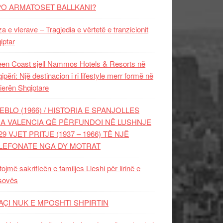
PO ARMATOSET BALLKANI?
za e vlerave – Tragjedia e vërtetë e tranzicionit
iptar
en Coast sjell Nammos Hotels & Resorts në
ipëri: Një destinacion i ri lifestyle merr formë në
ierën Shqiptare
EBLO (1966) / HISTORIA E SPANJOLLES
A VALENCIA QË PËRFUNDOI NË LUSHNJE
29 VJET PRITJE (1937 – 1966) TË NJË
LEFONATE NGA DY MOTRAT
tojmë sakrificën e familjes Lleshi për lirinë e
sovës
AÇI NUK E MPOSHTI SHPIRTIN