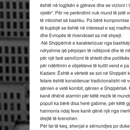
është në logjikën e gjërave dhe se vizioni i
vjetër”. Për ne perëndimi nuk mund të jetë v
të mbrohet së bashku. Pa bërë kompromise m
të kuptojë se është në interesat e saj madh
dhe Evropës të rivendoset sa më shpejt.
-Në Shqipërinë e karakterizuar nga bashkëjet
ndryshme që përpiqen të ndikjonë dhe të mbj
për një farë servilizmi të shtetit dhe politik
për ndërtimin e objekteve të kultit vend e p
Kadare: Është e vërtetë se sot në Shqipëri k
fetare është konsideruar tradicionalisht në v
qënien e vetë kombit, qënien e Shqipërisë. 
kanë dhënë alarmin për këtë rrezik të munds
popull ka bërë disa herë gabime, për këtë g
harmonia ndaj feve kanë qënë një nga merita
drejtë të krenohen.
Për fat të keq, shenjat e sëmundjes po duk