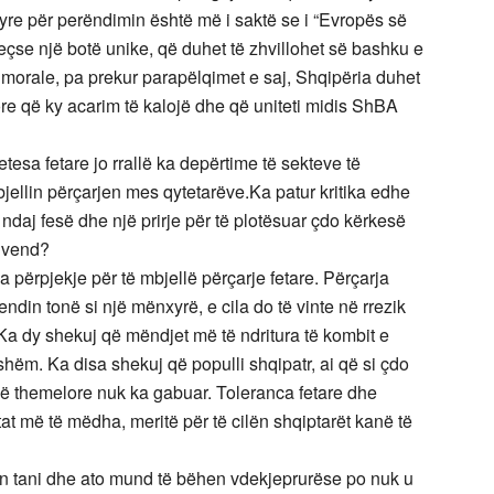
 tyre për perëndimin është më i saktë se i “Evropës së
eçse një botë unike, që duhet të zhvillohet së bashku e
orale, pa prekur parapëlqimet e saj, Shqipëria duhet
ore që ky acarim të kalojë dhe që uniteti midis ShBA
esa fetare jo rrallë ka depërtime të sekteve të
ellin përçarjen mes qytetarëve.Ka patur kritika edhe
ës ndaj fesë dhe një prirje për të plotësuar çdo kërkesë
a vend?
a përpjekje për të mbjellë përçarje fetare. Përçarja
endin tonë si një mënxyrë, e cila do të vinte në rrezik
Ka dy shekuj që mëndjet më të ndritura të kombit e
hëm. Ka disa shekuj që populli shqipatr, ai që si çdo
jë themelore nuk ka gabuar. Toleranca fetare dhe
t më të mëdha, meritë për të cilën shqiptarët kanë të
en tani dhe ato mund të bëhen vdekjeprurëse po nuk u