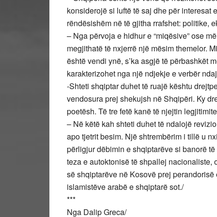
konsiderojë si luftë të saj dhe për interesat
rëndësishëm në të gjitha rrafshet: politike
– Nga përvoja e hidhur e “miqësive” ose më
megjithatë të nxjerrë një mësim themelor. Mi
është vendi ynë, s’ka asgjë të përbashkët me
karakterizohet nga një ndjekje e verbër ndaj 
-Shteti shqiptar duhet të ruajë kështu drejt
vendosura prej shekujsh në Shqipëri. Ky dr
poetësh. Të tre fetë kanë të njejtin legjitimitet
– Në këtë kah shteti duhet të ndalojë revizio
apo tjetrit besim. Një shtrembërim i tillë u 
përligjur dëbimin e shqiptarëve si banorë të 
teza e autoktonisë të shpallej nacionaliste
së shqiptarëve në Kosovë prej perandorisë 
islamistëve arabë e shqiptarë sot./
***
Nga Dalip Greca/